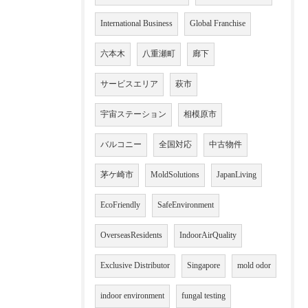
International Business
Global Franchise
六本木
八重瀬町
廊下
サービスエリア
萩市
宇宙ステーション
相模原市
バルコニー
全国対応
中古物件
茅ケ崎市
MoldSolutions
JapanLiving
EcoFriendly
SafeEnvironment
OverseasResidents
IndoorAirQuality
Exclusive Distributor
Singapore
mold odor
indoor environment
fungal testing