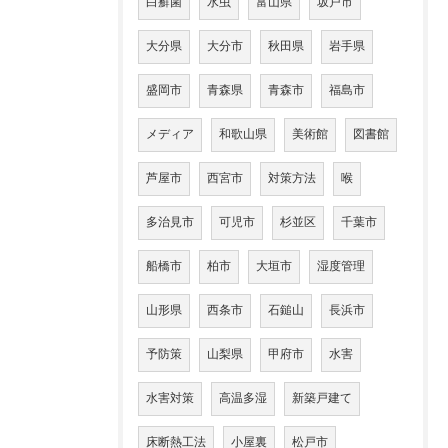
白癬菌
水虫
富山県
坂戸市
大分県
大分市
秋田県
岩手県
盛岡市
青森県
青森市
福島市
メディア
和歌山県
美術館
図書館
芦屋市
西宮市
対策方法
喉
多治見市
可児市
杉並区
千葉市
船橋市
柏市
大垣市
湿度管理
山形県
西条市
石鎚山
長浜市
予防策
山梨県
甲府市
水害
水害対策
高温多湿
新築戸建て
床断熱工法
小屋裏
松戸市