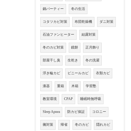
鍋パーティー
冬の生活
コタツカビ対策
布団乾燥機
ダニ対策
石油ファンヒーター
結露対策
冬のカビ対策
鏡餅
正月飾り
部屋干し臭
生乾き
冬の洗濯
浮き輪カビ
ビニールカビ
衣類カビ
漆器
重箱
木箱
学習塾
教室環境
CPAP
睡眠時無呼吸
Sleep Apnea
防カビ保証
コロニー
黴対策
帰省
冬のカビ
隠れカビ