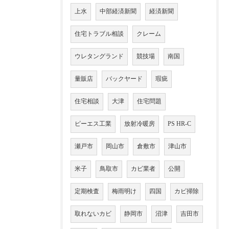
上水
中部経済新聞
経済新聞
住宅トラブル相談
クレーム
ウレタングランド
競技場
南国
量販店
バックヤード
瑕疵
住宅相談
大津
住宅問題
ピーエス工業
放射冷暖房
PS HR-C
瀬戸市
岡山市
倉敷市
津山市
米子
鳥取市
カビ業者
公開
定期検査
梅雨明け
四国
カビ掃除
取れないカビ
静岡市
沼津
吉田市