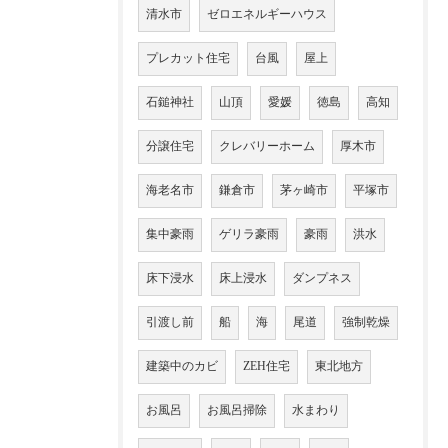
清水市
ゼロエネルギーハウス
プレカット住宅
台風
屋上
石鎚神社
山頂
愛媛
徳島
高知
分譲住宅
クレバリーホーム
厚木市
海老名市
鎌倉市
茅ヶ崎市
平塚市
集中豪雨
ゲリラ豪雨
豪雨
洪水
床下浸水
床上浸水
ダンプネス
引渡し前
船
海
尾道
強制乾燥
建築中のカビ
ZEH住宅
東北地方
お風呂
お風呂掃除
水まわり