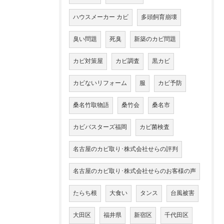
ハウスメーカー カビ
多頭飼育崩壊
臭い問題
死臭
新築のカビ問題
カビ対策屋
カビ調査
黒カビ
カビないリフォーム
服
カビ予防
桑名竹取物語
桑竹会
桑名市
カビバスターズ福岡
カビ菌検査
名古屋のカビ取り･株式会社せらの評判
名古屋のカビ取り･株式会社せらのお客様の声
たらち根
大食い
タンス
台風被害
大田区
福井県
新宿区
千代田区