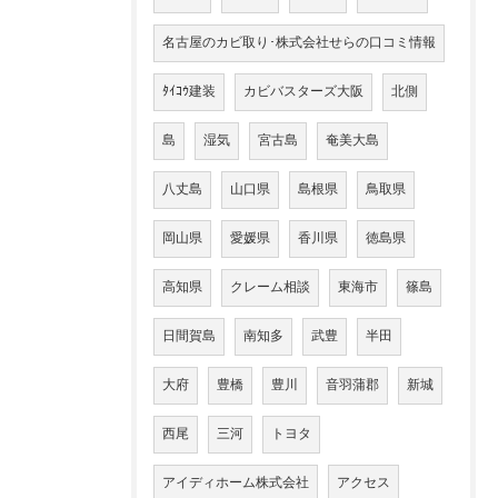
名古屋のカビ取り･株式会社せらの口コミ情報
ﾀｲｺｳ建装
カビバスターズ大阪
北側
島
湿気
宮古島
奄美大島
八丈島
山口県
島根県
鳥取県
岡山県
愛媛県
香川県
徳島県
高知県
クレーム相談
東海市
篠島
日間賀島
南知多
武豊
半田
大府
豊橋
豊川
音羽蒲郡
新城
西尾
三河
トヨタ
アイディホーム株式会社
アクセス