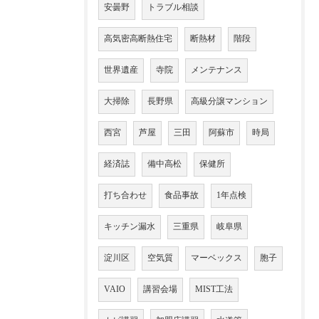
安曇野
トラブル相談
高気密高断熱住宅
断熱材
階段
世界遺産
寺院
メンテナンス
大掃除
長野県
高級分譲マンション
西宮
芦屋
三田
阿蘇市
時局
経済誌
備中高松
保健所
打ち合わせ
食品事故
1年点検
キッチン漏水
三重県
岐阜県
淀川区
空気質
マーベックス
胞子
VAIO
講習会場
MIST工法