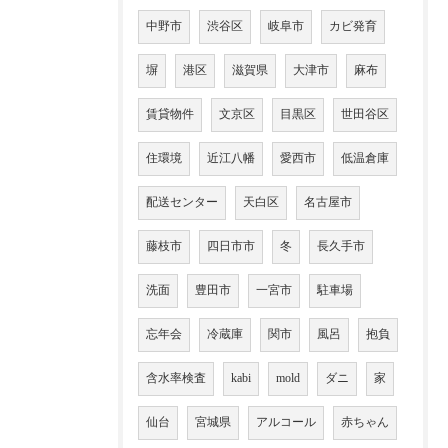
中野市
渋谷区
岐阜市
カビ発育
塀
港区
滋賀県
大津市
麻布
賃貸物件
文京区
目黒区
世田谷区
住環境
近江八幡
愛西市
低温倉庫
配送センター
天白区
名古屋市
藤枝市
四日市市
冬
長久手市
洗面
豊田市
一宮市
駐車場
忘年会
冷蔵庫
関市
風呂
抱負
含水率検査
kabi
mold
ダニ
家
仙台
宮城県
アルコール
赤ちゃん