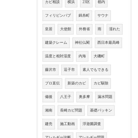
カビ相談
横浜
23区
都内
フィリピンパブ
錦糸町
サウナ
皇居
大使館
外務省
雨
濡れた
建築クレーム
神社仏閣
西日本最高峰
温度と相対湿度
内海
大磯町
藤沢市
逗子市
素人でもできる
プロ直伝
新築のカビ
カビ駆除
備後
八王子
奥多摩
漏水問題
湘南
長崎カビ問題
基礎パッキン
建売
施工動画
浮遊菌調査
アレルギー診断
アレルギー問題