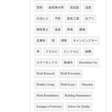
雷雨
線状降水帯
加湿器
湿度
日当たり
予防
製造工場
白アリ
模様替え
温泉
再発
建物
皮膚炎
癌
掃除
キャンピングカー
車
クロカビ
ピンクカビ
細菌
カラーボックス
南城市
Hiroshima City
Mold Removal
Mold Prevention
Healthy Living
Mold Issues
Okayama
Mold Remediation
Building Maintenance
Kanagawa Prefecture
Indoor Air Quality