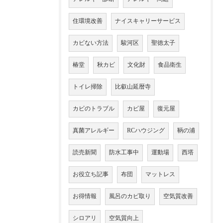
住環境改善
ナイスキャリーサービス
カビない方法
駿河区
聖徳太子
椿堂
秋カビ
文化財
食品衛生
トイレ掃除
比叡山延暦寺
カビのトラブル
カビ屋
復元屋
真菌アレルギー
RCハウジング
鞆の浦
読売新聞
防水工事中
運動場
西塔
お役立ち記事
布団
マットレス
お得情報
風呂のカビ取り
空気質改善
シロアリ
空気質向上