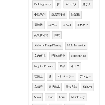
BuildingSafety
咳
カンジタ
肺がん
中性洗剤
空気清浄機
除湿機
掃除機
みかん
まな板
黄色カビ
高級住宅地
温度
Airborne Fungal Testing
Mold Inspection
室内环境
浮游菌检测
KitchenMold
NegativePressure
菌類
キノコ
珪藻土
棚
エレベーター
アトピー
京都府
鹿児島県
除去方法
Shibuya
Shoto
Hiroo
Ebisu
Minato City