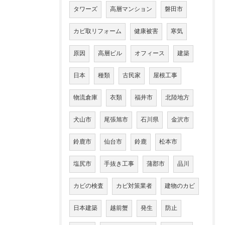
タワーズ
高層マンション
磐田市
カビ取リフォーム
健康被害
寒気
原因
高層ビル
オフィース
建築
日本
種類
古民家
屋根工事
物流倉庫
衣類
福井市
北陸地方
犬山市
尾張旭市
石川県
金沢市
鈴鹿市
仙台市
鈴鹿
松本市
塩尻市
手抜き工事
蒲郡市
品川
カビの検査
カビ対策業者
建物のカビ
日本建築
越前蟹
発生
防止