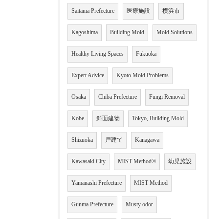
Saitama Prefecture
医療施設
横浜市
Kagoshima
Building Mold
Mold Solutions
Healthy Living Spaces
Fukuoka
Expert Advice
Kyoto Mold Problems
Osaka
Chiba Prefecture
Fungi Removal
Kobe
斜面建物
Tokyo, Building Mold
Shizuoka
戸建て
Kanagawa
Kawasaki City
MIST Method®
幼児施設
Yamanashi Prefecture
MIST Method
Gunma Prefecture
Musty odor