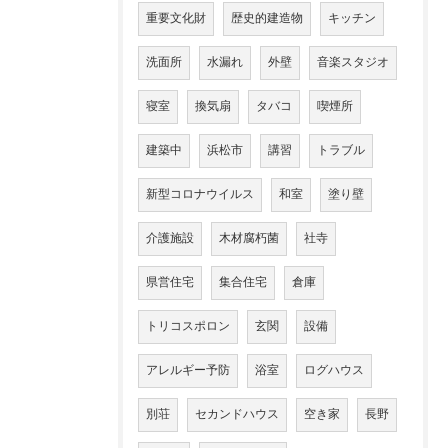
重要文化財
歴史的建造物
キッチン
洗面所
水漏れ
外壁
音楽スタジオ
寝室
換気扇
タバコ
喫煙所
建築中
浜松市
講習
トラブル
新型コロナウイルス
和室
塗り壁
介護施設
木材腐朽菌
社寺
県営住宅
集合住宅
倉庫
トリコスポロン
玄関
設備
アレルギー予防
浴室
ログハウス
別荘
セカンドハウス
空き家
長野