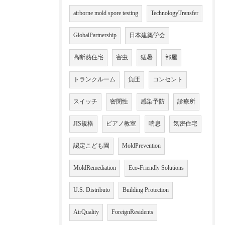
airborne mold spore testing
TechnologyTransfer
GlobalPartnership
日本建築学会
高断熱住宅
害虫
猛暑
部屋
トランクルーム
負圧
コンセント
スイッチ
密閉性
感染予防
診療所
JIS規格
ピアノ教室
喘息
気密住宅
認定こども園
MoldPrevention
MoldRemediation
Eco-Friendly Solutions
U.S. Distributo
Building Protection
AirQuality
ForeignResidents