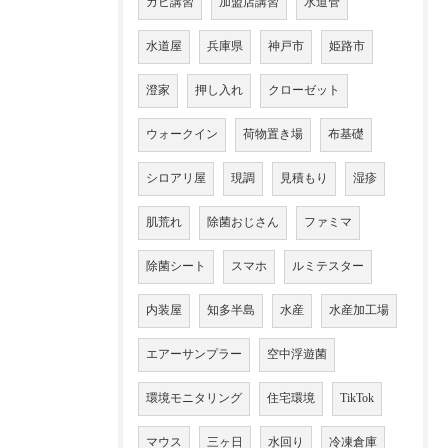
カビ講習
加盟店講習
水道管
水道屋
兵庫県
神戸市
姫路市
澄家
押し入れ
クローゼット
ウォークイン
荷物置き場
布基礎
シロアリ屋
現調
見積もり
湿疹
肌荒れ
除菌おじさん
ファミマ
除菌シート
スマホ
ルミテスター
内装屋
知多半島
水産
水産加工場
エアーサンプラー
空中浮遊菌
環境モニタリング
住宅環境
TikTok
マウス
三ヶ日
水回り
冷凍倉庫