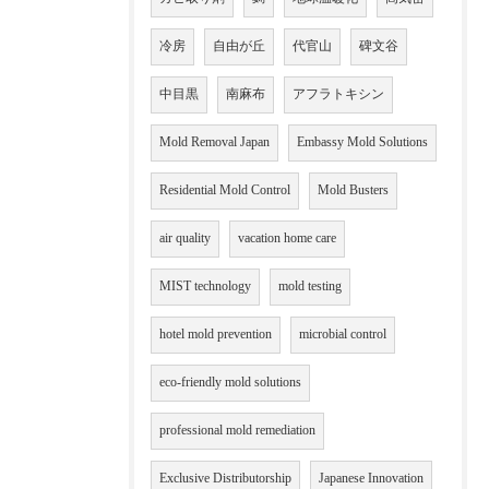
冷房
自由が丘
代官山
碑文谷
中目黒
南麻布
アフラトキシン
Mold Removal Japan
Embassy Mold Solutions
Residential Mold Control
Mold Busters
air quality
vacation home care
MIST technology
mold testing
hotel mold prevention
microbial control
eco-friendly mold solutions
professional mold remediation
Exclusive Distributorship
Japanese Innovation