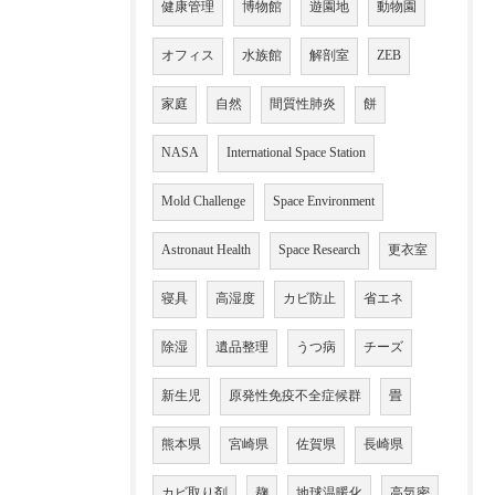
健康管理
博物館
遊園地
動物園
オフィス
水族館
解剖室
ZEB
家庭
自然
間質性肺炎
餅
NASA
International Space Station
Mold Challenge
Space Environment
Astronaut Health
Space Research
更衣室
寝具
高湿度
カビ防止
省エネ
除湿
遺品整理
うつ病
チーズ
新生児
原発性免疫不全症候群
畳
熊本県
宮崎県
佐賀県
長崎県
カビ取り剤
麹
地球温暖化
高気密