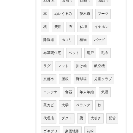
ZEH-M
常滑市
岡崎市
湖西市
本
ぬいぐるみ
茨木市
ブーツ
枕
費用
布
仏壇
イヤホン
除湿器
ホコリ
植物
バッグ
布基礎住宅
ベット
網戸
毛布
ラグ
マット
掛け軸
航空機
京都市
屋根
野球場
児童クラブ
コンテナ
食器
年末年始
気温
茶カビ
大学
ベランダ
秋
代理店
ダクト
梁
大引き
配管
ゴキブリ
豪雪地帯
花粉