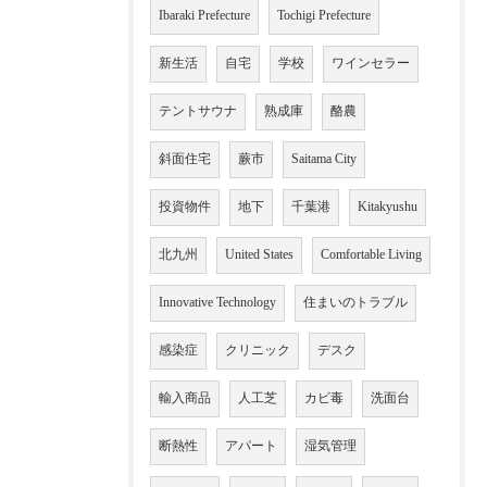
Ibaraki Prefecture
Tochigi Prefecture
新生活
自宅
学校
ワインセラー
テントサウナ
熟成庫
酪農
斜面住宅
蕨市
Saitama City
投資物件
地下
千葉港
Kitakyushu
北九州
United States
Comfortable Living
Innovative Technology
住まいのトラブル
感染症
クリニック
デスク
輸入商品
人工芝
カビ毒
洗面台
断熱性
アパート
湿気管理