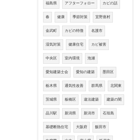
福島県
アフターフォロー
カビの話
春
健康
季節対策
宜野座村
金武町
カビの特徴
名護市
湿気対策
健康住宅
カビ被害
中央区
室内環境
泡瀬
愛知建築士会
愛知の建築
墨田区
栃木県
通気性改善
群馬県
北関東
茨城県
板橋区
違法建築
建築の闇
品川駅
新潟県
新潟市
石垣島
基礎断熱住宅
大阪府
飯田市