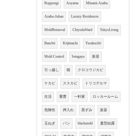
Roppongi
Aoyama
Minami-Azabu
Azabu-Juban
Luxury Residences
MoldRemoval
ChiyodaWard
TokyoLiving
Banchō
Kōjimachi
Yurakuchō
Mold Control
Setagaya
新居
引っ越し
猫
クロコウジカビ
ケカビ
ススカビ
トリコデルマ
生活
重曹
一軒家
ロッカールーム
危険性
押入れ
黒ずみ
楽器
玉ねぎ
パン
blackmold
夏型結露