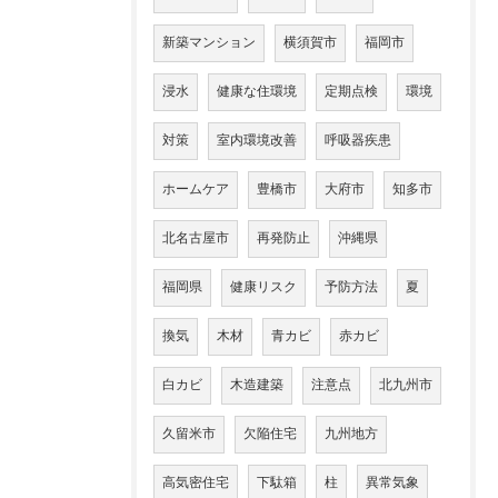
新築マンション
横須賀市
福岡市
浸水
健康な住環境
定期点検
環境
対策
室内環境改善
呼吸器疾患
ホームケア
豊橋市
大府市
知多市
北名古屋市
再発防止
沖縄県
福岡県
健康リスク
予防方法
夏
換気
木材
青カビ
赤カビ
白カビ
木造建築
注意点
北九州市
久留米市
欠陥住宅
九州地方
高気密住宅
下駄箱
柱
異常気象