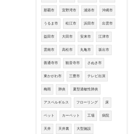
那覇市
宜野湾市
浦添市
沖縄市
うるま市
松江市
浜田市
出雲市
益田市
大田市
安来市
江津市
雲南市
高松市
丸亀市
坂出市
善通寺市
観音寺市
さぬき市
東かがわ市
三豊市
テレビ出演
梅雨
肺炎
夏型過敏性肺炎
アスペルギルス
フローリング
床
ペット
カーペット
工場
病院
天井
天井裏
大型施設