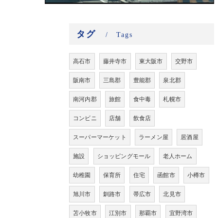
タグ
Tags
高石市
藤井寺市
東大阪市
交野市
阪南市
三島郡
豊能郡
泉北郡
南河内郡
旅館
食中毒
札幌市
コンビニ
店舗
飲食店
スーパーマーケット
ラーメン屋
居酒屋
施設
ショッピングモール
老人ホーム
幼稚園
保育所
住宅
函館市
小樽市
旭川市
釧路市
帯広市
北見市
苫小牧市
江別市
那覇市
宜野湾市