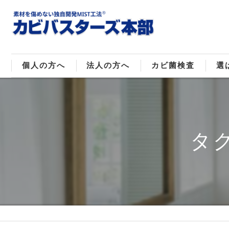
個人の方へ
法人の方へ
カビ菌検査
選
戸建てのカビ取り
販売住宅のカビ取り
カビ菌種類
MI
マンションのカビ取り
倉庫･工場のカビ取り
ご
タ
店舗のカビ取り
介護施設のカビ取り
レジャー施設のカビ取り
大浴場･ホテルのカビ取り