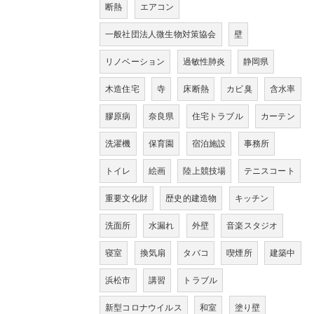
断熱
エアコン
一般社団法人微生物対策協会
壁
リノベーション
過敏性肺炎
静岡県
木造住宅
寺
床断熱
カビ臭
含水率
膠原病
奈良県
住宅トラブル
カーテン
洗濯機
保育園
宿泊施設
事務所
トイレ
絵画
陸上競技場
テニスコート
重要文化財
歴史的建造物
キッチン
洗面所
水漏れ
外壁
音楽スタジオ
寝室
換気扇
タバコ
喫煙所
建築中
浜松市
講習
トラブル
新型コロナウイルス
和室
塗り壁