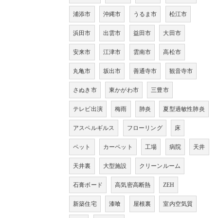
浦添市
沖縄市
うるま市
松江市
浜田市
出雲市
益田市
大田市
安来市
江津市
雲南市
高松市
丸亀市
坂出市
善通寺市
観音寺市
さぬき市
東かがわ市
三豊市
テレビ出演
梅雨
肺炎
夏型過敏性肺炎
アスペルギルス
フローリング
床
ペット
カーペット
工場
病院
天井
天井裏
大型施設
クリーンルーム
石膏ボード
高気密高断熱
ZEH
新築住宅
漆喰
屋根裏
室内空気質