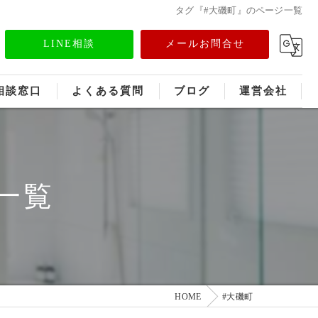
タグ『#大磯町』のページ一覧
LINE相談
メールお問合せ
相談窓口
よくある質問
ブログ
運営会社
フランチャイズ募集
メディア情報
一覧
HOME
#大磯町