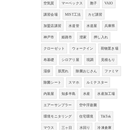
空気質
マーベックス
胞子
VAIO
講習会場
MIST工法
カビ講習
加盟店講習
水道管
水道屋
兵庫県
神戸市
姫路市
澄家
押し入れ
クローゼット
ウォークイン
荷物置き場
布基礎
シロアリ屋
現調
見積もり
湿疹
肌荒れ
除菌おじさん
ファミマ
除菌シート
スマホ
ルミテスター
内装屋
知多半島
水産
水産加工場
エアーサンプラー
空中浮遊菌
環境モニタリング
住宅環境
TikTok
マウス
三ヶ日
水回り
冷凍倉庫