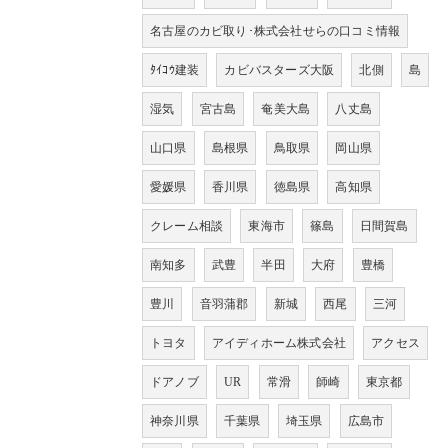
名古屋のカビ取り･株式会社せらの口コミ情報
ﾀｲｺｳ建装
カビバスターズ大阪
北側
島
湿気
宮古島
奄美大島
八丈島
山口県
島根県
鳥取県
岡山県
愛媛県
香川県
徳島県
高知県
クレーム相談
東海市
篠島
日間賀島
南知多
武豊
半田
大府
豊橋
豊川
音羽蒲郡
新城
西尾
三河
トヨタ
アイディホーム株式会社
アクセス
ドアノブ
UR
常滑
師崎
東京都
神奈川県
千葉県
埼玉県
広島市