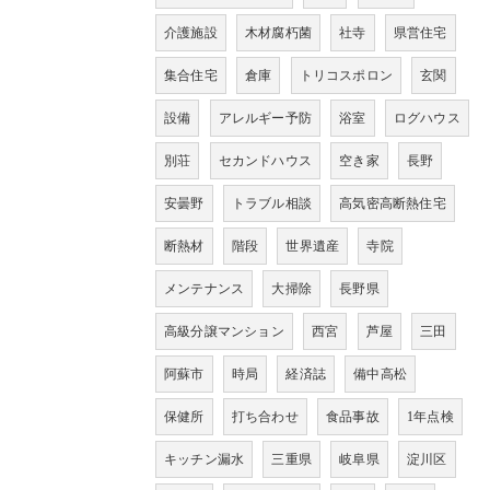
介護施設
木材腐朽菌
社寺
県営住宅
集合住宅
倉庫
トリコスポロン
玄関
設備
アレルギー予防
浴室
ログハウス
別荘
セカンドハウス
空き家
長野
安曇野
トラブル相談
高気密高断熱住宅
断熱材
階段
世界遺産
寺院
メンテナンス
大掃除
長野県
高級分譲マンション
西宮
芦屋
三田
阿蘇市
時局
経済誌
備中高松
保健所
打ち合わせ
食品事故
1年点検
キッチン漏水
三重県
岐阜県
淀川区