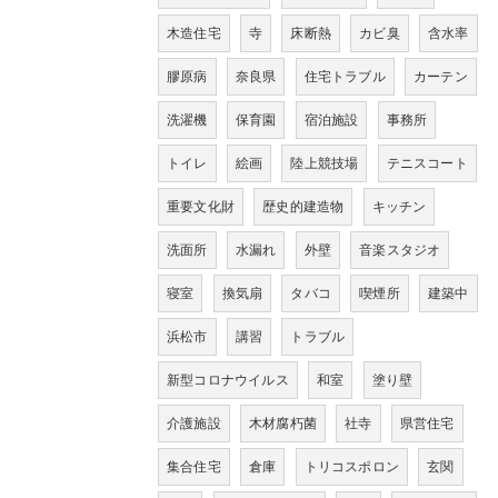
木造住宅
寺
床断熱
カビ臭
含水率
膠原病
奈良県
住宅トラブル
カーテン
洗濯機
保育園
宿泊施設
事務所
トイレ
絵画
陸上競技場
テニスコート
重要文化財
歴史的建造物
キッチン
洗面所
水漏れ
外壁
音楽スタジオ
寝室
換気扇
タバコ
喫煙所
建築中
浜松市
講習
トラブル
新型コロナウイルス
和室
塗り壁
介護施設
木材腐朽菌
社寺
県営住宅
集合住宅
倉庫
トリコスポロン
玄関