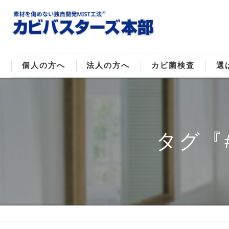
個人の方へ
法人の方へ
カビ菌検査
選
戸建てのカビ取り
販売住宅のカビ取り
カビ菌種類
MI
マンションのカビ取り
倉庫･工場のカビ取り
ご
タグ『
店舗のカビ取り
介護施設のカビ取り
レジャー施設のカビ取り
大浴場･ホテルのカビ取り