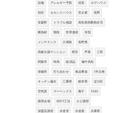
設備
アレルギー予防
浴室
ログハウス
別荘
セカンドハウス
空き家
長野
安曇野
トラブル相談
高気密高断熱住宅
断熱材
階段
世界遺産
寺院
メンテナンス
大掃除
長野県
高級分譲マンション
西宮
芦屋
三田
阿蘇市
時局
経済誌
備中高松
保健所
打ち合わせ
食品事故
1年点検
キッチン漏水
三重県
岐阜県
淀川区
空気質
マーベックス
胞子
VAIO
講習会場
MIST工法
カビ講習
加盟店講習
水道管
水道屋
兵庫県