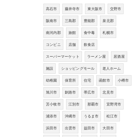
高石市
藤井寺市
東大阪市
交野市
阪南市
三島郡
豊能郡
泉北郡
南河内郡
旅館
食中毒
札幌市
コンビニ
店舗
飲食店
スーパーマーケット
ラーメン屋
居酒屋
施設
ショッピングモール
老人ホーム
幼稚園
保育所
住宅
函館市
小樽市
旭川市
釧路市
帯広市
北見市
苫小牧市
江別市
那覇市
宜野湾市
浦添市
沖縄市
うるま市
松江市
浜田市
出雲市
益田市
大田市