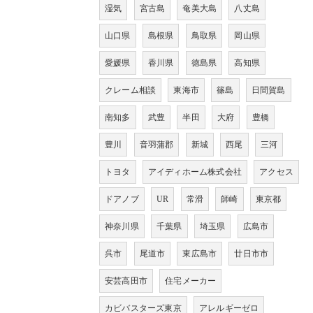
湿気
宮古島
奄美大島
八丈島
山口県
島根県
鳥取県
岡山県
愛媛県
香川県
徳島県
高知県
クレーム相談
東海市
篠島
日間賀島
南知多
武豊
半田
大府
豊橋
豊川
音羽蒲郡
新城
西尾
三河
トヨタ
アイディホーム株式会社
アクセス
ドアノブ
UR
常滑
師崎
東京都
神奈川県
千葉県
埼玉県
広島市
呉市
尾道市
東広島市
廿日市市
安芸高田市
住宅メーカー
カビバスターズ東京
アレルギーゼロ