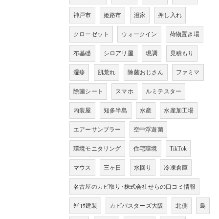
神戸市
姫路市
澄家
押し入れ
クローゼット
ウォークイン
荷物置き場
布基礎
シロアリ屋
現調
見積もり
湿疹
肌荒れ
除菌おじさん
ファミマ
除菌シート
スマホ
ルミテスター
内装屋
知多半島
水産
水産加工場
エアーサンプラー
空中浮遊菌
環境モニタリング
住宅環境
TikTok
マウス
三ヶ日
水回り
冷凍倉庫
名古屋のカビ取り･株式会社せらの口コミ情報
ﾀｲｺｳ建装
カビバスターズ大阪
北側
島