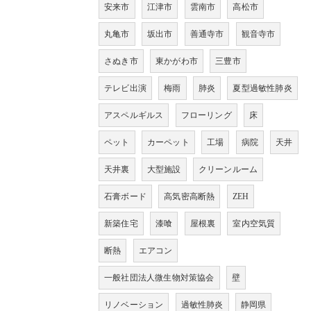
安来市
江津市
雲南市
高松市
丸亀市
坂出市
善通寺市
観音寺市
さぬき市
東かがわ市
三豊市
テレビ出演
梅雨
肺炎
夏型過敏性肺炎
アスペルギルス
フローリング
床
ペット
カーペット
工場
病院
天井
天井裏
大型施設
クリーンルーム
石膏ボード
高気密高断熱
ZEH
新築住宅
漆喰
屋根裏
室内空気質
断熱
エアコン
一般社団法人微生物対策協会
壁
リノベーション
過敏性肺炎
静岡県