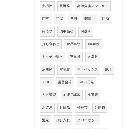
大掃除
長野県
高級分譲マンション
西宮
芦屋
三田
阿蘇市
時局
経済誌
備中高松
保健所
打ち合わせ
食品事故
1年点検
キッチン漏水
三重県
岐阜県
淀川区
空気質
マーベックス
胞子
VAIO
講習会場
MIST工法
カビ講習
加盟店講習
水道管
水道屋
兵庫県
神戸市
姫路市
澄家
押し入れ
クローゼット