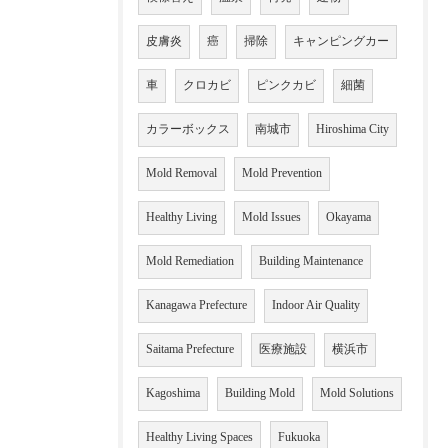
皮膚炎
癌
掃除
キャンピングカー
車
クロカビ
ピンクカビ
細菌
カラーボックス
南城市
Hiroshima City
Mold Removal
Mold Prevention
Healthy Living
Mold Issues
Okayama
Mold Remediation
Building Maintenance
Kanagawa Prefecture
Indoor Air Quality
Saitama Prefecture
医療施設
横浜市
Kagoshima
Building Mold
Mold Solutions
Healthy Living Spaces
Fukuoka