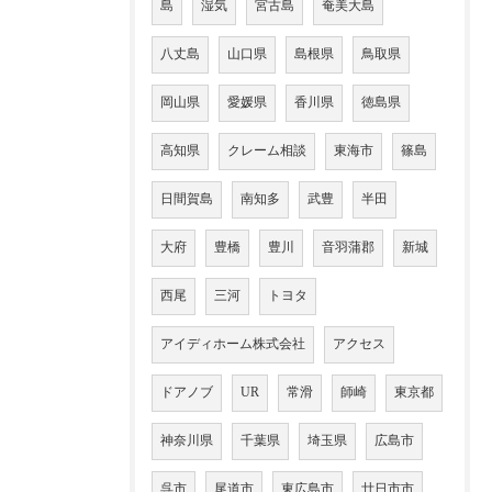
島
湿気
宮古島
奄美大島
八丈島
山口県
島根県
鳥取県
岡山県
愛媛県
香川県
徳島県
高知県
クレーム相談
東海市
篠島
日間賀島
南知多
武豊
半田
大府
豊橋
豊川
音羽蒲郡
新城
西尾
三河
トヨタ
アイディホーム株式会社
アクセス
ドアノブ
UR
常滑
師崎
東京都
神奈川県
千葉県
埼玉県
広島市
呉市
尾道市
東広島市
廿日市市