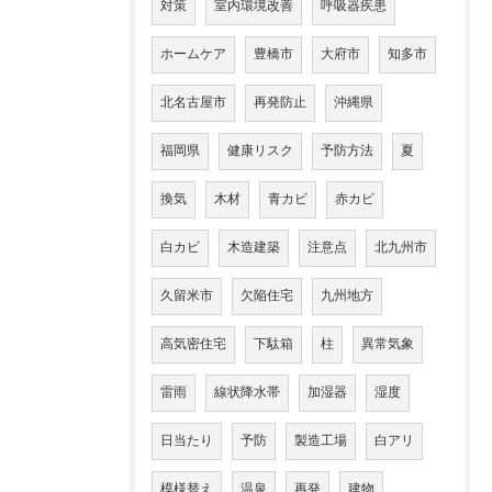
対策
室内環境改善
呼吸器疾患
ホームケア
豊橋市
大府市
知多市
北名古屋市
再発防止
沖縄県
福岡県
健康リスク
予防方法
夏
換気
木材
青カビ
赤カビ
白カビ
木造建築
注意点
北九州市
久留米市
欠陥住宅
九州地方
高気密住宅
下駄箱
柱
異常気象
雷雨
線状降水帯
加湿器
湿度
日当たり
予防
製造工場
白アリ
模様替え
温泉
再発
建物