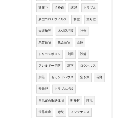
建築中
浜松市
講習
トラブル
新型コロナウイルス
和室
塗り壁
介護施設
木材腐朽菌
社寺
県営住宅
集合住宅
倉庫
トリコスポロン
玄関
設備
アレルギー予防
浴室
ログハウス
別荘
セカンドハウス
空き家
長野
安曇野
トラブル相談
高気密高断熱住宅
断熱材
階段
世界遺産
寺院
メンテナンス