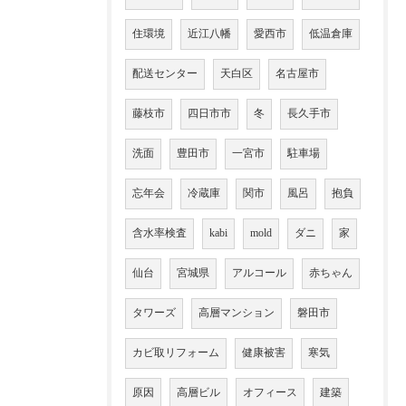
住環境
近江八幡
愛西市
低温倉庫
配送センター
天白区
名古屋市
藤枝市
四日市市
冬
長久手市
洗面
豊田市
一宮市
駐車場
忘年会
冷蔵庫
関市
風呂
抱負
含水率検査
kabi
mold
ダニ
家
仙台
宮城県
アルコール
赤ちゃん
タワーズ
高層マンション
磐田市
カビ取リフォーム
健康被害
寒気
原因
高層ビル
オフィース
建築