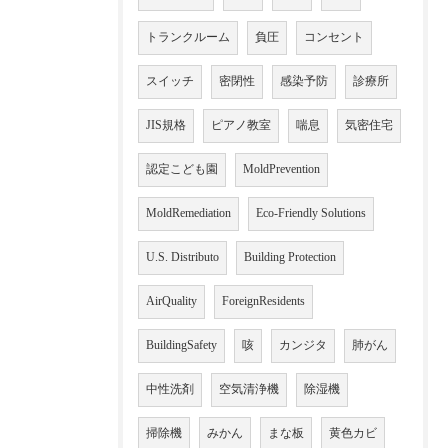
トランクルーム
負圧
コンセント
スイッチ
密閉性
感染予防
診療所
JIS規格
ピアノ教室
喘息
気密住宅
認定こども園
MoldPrevention
MoldRemediation
Eco-Friendly Solutions
U.S. Distributo
Building Protection
AirQuality
ForeignResidents
BuildingSafety
咳
カンジタ
肺がん
中性洗剤
空気清浄機
除湿機
掃除機
みかん
まな板
黄色カビ