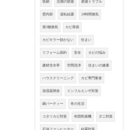
収納
北側の部屋
新築トラブル
壁内部
逆転結露
24時間換気
第3種換気
カビ再発
カビキラー効かない
住まい
リフォーム節約
安全
カビの悩み
建材含水率
空間洗浄
住まいの健康
ハウスクリーニング
カビ専門業者
加湿器肺炎
インフルエンザ対策
鍋パーティー
冬の生活
コタツカビ対策
布団乾燥機
ダニ対策
石油ファンヒーター
結露対策