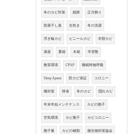
冬のカビ対策
鏡餅
正月飾り
部屋干し臭
生乾き
冬の洗濯
浮き輪カビ
ビニールカビ
衣類カビ
漆器
重箱
木箱
学習塾
教室環境
CPAP
睡眠時無呼吸
Sleep Apnea
防カビ保証
コロニー
黴対策
帰省
冬のカビ
隠れカビ
年末年始メンテナンス
カビの胞子
空気環境
カビ胞子
カビコロニー
胞子量
カビの種類
微生物対策協会