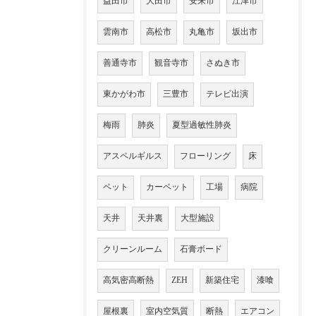
益田市
大田市
安来市
江津市
雲南市
高松市
丸亀市
坂出市
善通寺市
観音寺市
さぬき市
東かがわ市
三豊市
テレビ出演
梅雨
肺炎
夏型過敏性肺炎
アスペルギルス
フローリング
床
ペット
カーペット
工場
病院
天井
天井裏
大型施設
クリーンルーム
石膏ボード
高気密高断熱
ZEH
新築住宅
漆喰
屋根裏
室内空気質
断熱
エアコン