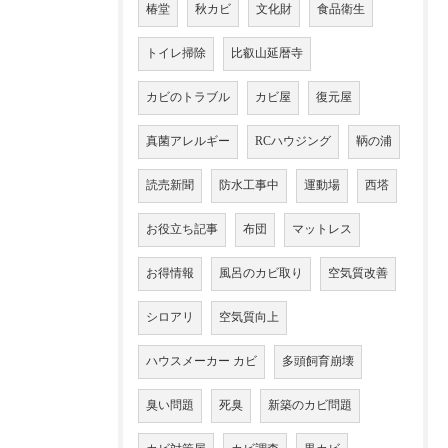
椿堂
秋カビ
文化財
食品衛生
トイレ掃除
比叡山延暦寺
カビのトラブル
カビ屋
復元屋
真菌アレルギー
RCハウジング
鞆の浦
読売新聞
防水工事中
運動場
西塔
お役立ち記事
布団
マットレス
お得情報
風呂のカビ取り
空気質改善
シロアリ
空気質向上
ハウスメーカー カビ
多頭飼育崩壊
臭い問題
死臭
新築のカビ問題