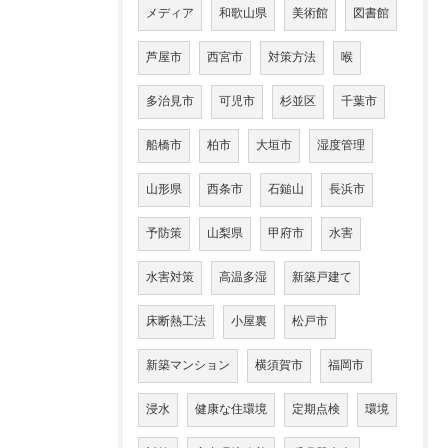
メディア
和歌山県
美術館
図書館
芦屋市
西宮市
対策方法
喉
多治見市
可児市
杉並区
千葉市
船橋市
柏市
大垣市
湿度管理
山形県
西条市
石鎚山
長浜市
予防策
山梨県
甲府市
水害
水害対策
高温多湿
新築戸建て
床断熱工法
小屋裏
松戸市
新築マンション
横須賀市
福岡市
浸水
健康な住環境
定期点検
環境