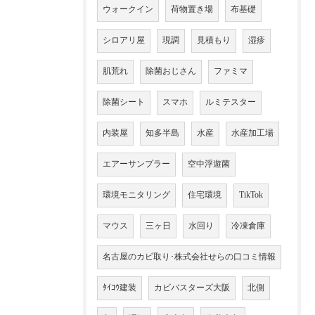
ウォークイン
荷物置き場
布基礎
シロアリ屋
現調
見積もり
湿疹
肌荒れ
除菌おじさん
ファミマ
除菌シート
スマホ
ルミテスター
内装屋
知多半島
水産
水産加工場
エアーサンプラー
空中浮遊菌
環境モニタリング
住宅環境
TikTok
マウス
三ヶ日
水回り
冷凍倉庫
名古屋のカビ取り･株式会社せらの口コミ情報
ﾀｲｺｳ建装
カビバスターズ大阪
北側