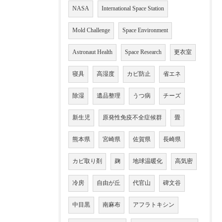
NASA
International Space Station
Mold Challenge
Space Environment
Astronaut Health
Space Research
更衣室
寝具
高湿度
カビ防止
省エネ
除湿
遺品整理
うつ病
チーズ
新生児
原発性免疫不全症候群
畳
熊本県
宮崎県
佐賀県
長崎県
カビ取り剤
麹
地球温暖化
高気密
冷房
自由が丘
代官山
碑文谷
中目黒
南麻布
アフラトキシン