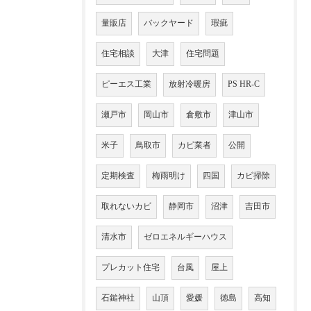
量販店
バックヤード
瑕疵
住宅相談
大津
住宅問題
ピーエス工業
放射冷暖房
PS HR-C
瀬戸市
岡山市
倉敷市
津山市
米子
鳥取市
カビ業者
公開
定期検査
梅雨明け
四国
カビ掃除
取れないカビ
静岡市
沼津
吉田市
清水市
ゼロエネルギーハウス
プレカット住宅
台風
屋上
石鎚神社
山頂
愛媛
徳島
高知