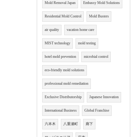
Mold Removal Japan
Embassy Mold Solutions
Residential Mold Control
Mold Busters
air quality
vacation home care
MIST technology
mold testing
hotel mold prevention
microbial control
eco-friendly mold solutions
professional mold remediation
Exclusive Distributorship
Japanese Innovation
International Business
Global Franchise
六本木
八重瀬町
廊下