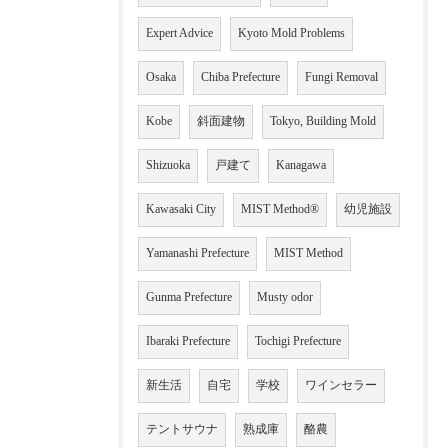
Expert Advice
Kyoto Mold Problems
Osaka
Chiba Prefecture
Fungi Removal
Kobe
斜面建物
Tokyo, Building Mold
Shizuoka
戸建て
Kanagawa
Kawasaki City
MIST Method®
幼児施設
Yamanashi Prefecture
MIST Method
Gunma Prefecture
Musty odor
Ibaraki Prefecture
Tochigi Prefecture
新生活
自宅
学校
ワインセラー
テントサウナ
熟成庫
酪農