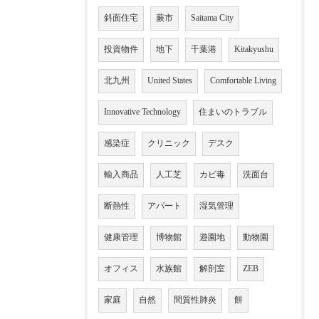
斜面住宅
蕨市
Saitama City
投資物件
地下
千葉港
Kitakyushu
北九州
United States
Comfortable Living
Innovative Technology
住まいのトラブル
感染症
クリニック
デスク
輸入商品
人工芝
カビ毒
洗面台
断熱性
アパート
湿気管理
健康管理
博物館
遊園地
動物園
オフィス
水族館
解剖室
ZEB
家庭
自然
間質性肺炎
餅