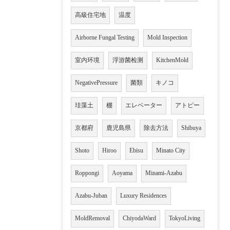
高級住宅地
温度
Airborne Fungal Testing
Mold Inspection
室内环境
浮游菌检测
KitchenMold
NegativePressure
菌類
キノコ
珪藻土
棚
エレベーター
アトピー
京都府
鹿児島県
除去方法
Shibuya
Shoto
Hiroo
Ebisu
Minato City
Roppongi
Aoyama
Minami-Azabu
Azabu-Juban
Luxury Residences
MoldRemoval
ChiyodaWard
TokyoLiving