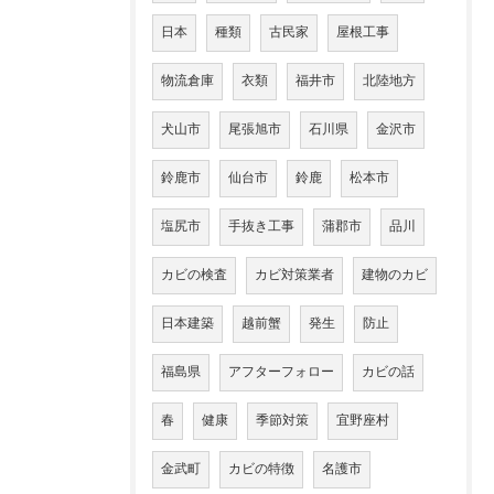
日本
種類
古民家
屋根工事
物流倉庫
衣類
福井市
北陸地方
犬山市
尾張旭市
石川県
金沢市
鈴鹿市
仙台市
鈴鹿
松本市
塩尻市
手抜き工事
蒲郡市
品川
カビの検査
カビ対策業者
建物のカビ
日本建築
越前蟹
発生
防止
福島県
アフターフォロー
カビの話
春
健康
季節対策
宜野座村
金武町
カビの特徴
名護市