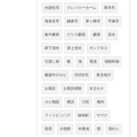
分譲住宅
クレバリーホーム
厚木市
海老名市
鎌倉市
茅ヶ崎市
平塚市
集中豪雨
ゲリラ豪雨
豪雨
洪水
床下浸水
床上浸水
ダンプネス
引渡し前
船
海
尾道
強制乾燥
建築中のカビ
ZEH住宅
東北地方
お風呂
お風呂掃除
水まわり
カビ相談
横浜
23区
都内
フィリピンパブ
錦糸町
サウナ
皇居
大使館
外務省
雨
濡れた