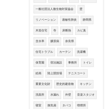
一般社団法人微生物対策協会
壁
リノベーション
過敏性肺炎
静岡県
木造住宅
寺
床断熱
カビ臭
含水率
膠原病
奈良県
住宅トラブル
カーテン
洗濯機
保育園
宿泊施設
事務所
トイレ
絵画
陸上競技場
テニスコート
重要文化財
歴史的建造物
キッチン
洗面所
水漏れ
外壁
音楽スタジオ
寝室
換気扇
タバコ
喫煙所