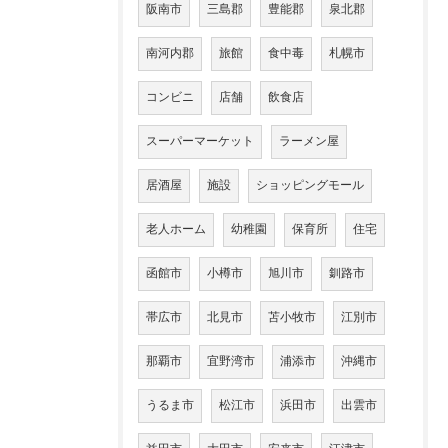
阪南市
三島郡
豊能郡
泉北郡
南河内郡
旅館
食中毒
札幌市
コンビニ
店舗
飲食店
スーパーマーケット
ラーメン屋
居酒屋
施設
ショッピングモール
老人ホーム
幼稚園
保育所
住宅
函館市
小樽市
旭川市
釧路市
帯広市
北見市
苫小牧市
江別市
那覇市
宜野湾市
浦添市
沖縄市
うるま市
松江市
浜田市
出雲市