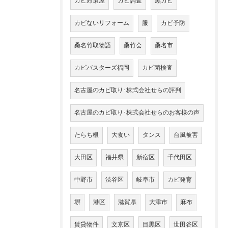
カビ対策屋
カビ調査
黒カビ
カビないリフォーム
服
カビ予防
桑名竹取物語
桑竹会
桑名市
カビバスターズ福岡
カビ菌検査
名古屋のカビ取り･株式会社せらの評判
名古屋のカビ取り･株式会社せらのお客様の声
たらち根
大食い
タンス
台風被害
大田区
福井県
新宿区
千代田区
中野市
渋谷区
岐阜市
カビ発育
塀
港区
滋賀県
大津市
麻布
賃貸物件
文京区
目黒区
世田谷区