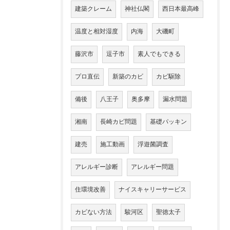
建築クレーム
神社仏閣
西日本最高峰
温度と相対湿度
内海
大磯町
藤沢市
逗子市
素人でもできる
プロ直伝
新築のカビ
カビ駆除
備後
八王子
奥多摩
漏水問題
湘南
長崎カビ問題
基礎パッキン
建売
施工動画
浮遊菌調査
アレルギー診断
アレルギー問題
住環境改善
ナイスキャリーサービス
カビない方法
駿河区
聖徳太子