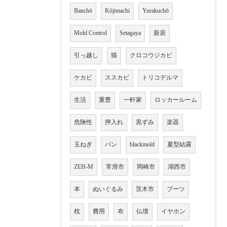
Banchō
Kōjimachi
Yurakuchō
Mold Control
Setagaya
新居
引っ越し
猫
クロコウジカビ
ケカビ
ススカビ
トリコデルマ
生活
重曹
一軒家
ロッカールーム
危険性
押入れ
黒ずみ
楽器
玉ねぎ
パン
blackmold
夏型結露
ZEH-M
常滑市
岡崎市
湖西市
本
ぬいぐるみ
茨木市
ブーツ
枕
費用
布
仏壇
イヤホン