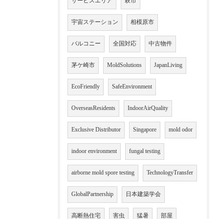
サービスエリア
萩市
宇宙ステーション
相模原市
バルコニー
全国対応
中古物件
茅ケ崎市
MoldSolutions
JapanLiving
EcoFriendly
SafeEnvironment
OverseasResidents
IndoorAirQuality
Exclusive Distributor
Singapore
mold odor
indoor environment
fungal testing
airborne mold spore testing
TechnologyTransfer
GlobalPartnership
日本建築学会
高断熱住宅
害虫
猛暑
部屋