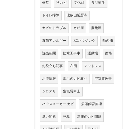
椿堂
秋カビ
文化財
食品衛生
トイレ掃除
比叡山延暦寺
カビのトラブル
カビ屋
復元屋
真菌アレルギー
RCハウジング
鞆の浦
読売新聞
防水工事中
運動場
西塔
お役立ち記事
布団
マットレス
お得情報
風呂のカビ取り
空気質改善
シロアリ
空気質向上
ハウスメーカー カビ
多頭飼育崩壊
臭い問題
死臭
新築のカビ問題