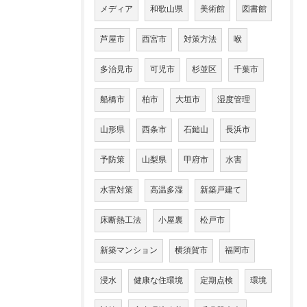
メディア
和歌山県
美術館
図書館
芦屋市
西宮市
対策方法
喉
多治見市
可児市
杉並区
千葉市
船橋市
柏市
大垣市
湿度管理
山形県
西条市
石鎚山
長浜市
予防策
山梨県
甲府市
水害
水害対策
高温多湿
新築戸建て
床断熱工法
小屋裏
松戸市
新築マンション
横須賀市
福岡市
浸水
健康な住環境
定期点検
環境