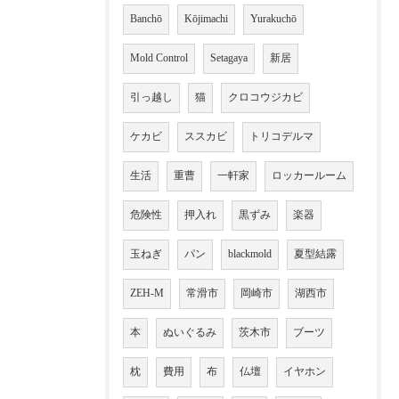
Banchō
Kōjimachi
Yurakuchō
Mold Control
Setagaya
新居
引っ越し
猫
クロコウジカビ
ケカビ
ススカビ
トリコデルマ
生活
重曹
一軒家
ロッカールーム
危険性
押入れ
黒ずみ
楽器
玉ねぎ
パン
blackmold
夏型結露
ZEH-M
常滑市
岡崎市
湖西市
本
ぬいぐるみ
茨木市
ブーツ
枕
費用
布
仏壇
イヤホン