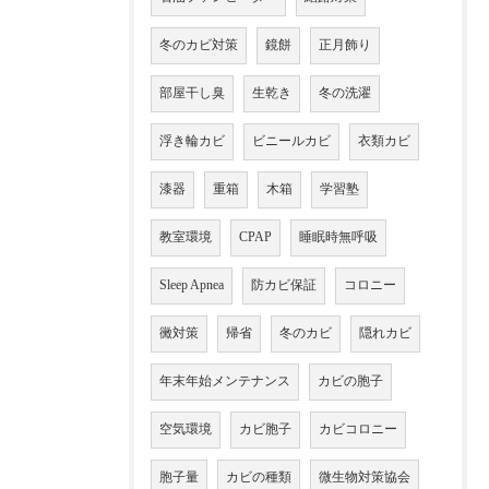
冬のカビ対策
鏡餅
正月飾り
部屋干し臭
生乾き
冬の洗濯
浮き輪カビ
ビニールカビ
衣類カビ
漆器
重箱
木箱
学習塾
教室環境
CPAP
睡眠時無呼吸
Sleep Apnea
防カビ保証
コロニー
黴対策
帰省
冬のカビ
隠れカビ
年末年始メンテナンス
カビの胞子
空気環境
カビ胞子
カビコロニー
胞子量
カビの種類
微生物対策協会