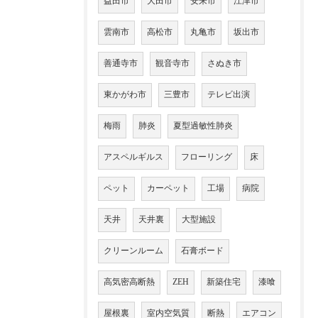
益田市
大田市
安来市
江津市
雲南市
高松市
丸亀市
坂出市
善通寺市
観音寺市
さぬき市
東かがわ市
三豊市
テレビ出演
梅雨
肺炎
夏型過敏性肺炎
アスペルギルス
フローリング
床
ペット
カーペット
工場
病院
天井
天井裏
大型施設
クリーンルーム
石膏ボード
高気密高断熱
ZEH
新築住宅
漆喰
屋根裏
室内空気質
断熱
エアコン