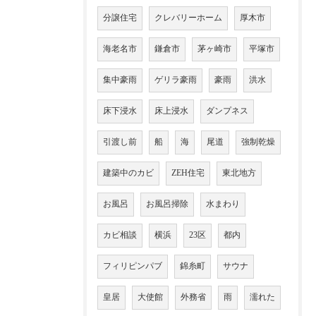
分譲住宅
クレバリーホーム
厚木市
海老名市
鎌倉市
茅ヶ崎市
平塚市
集中豪雨
ゲリラ豪雨
豪雨
洪水
床下浸水
床上浸水
ダンプネス
引渡し前
船
海
尾道
強制乾燥
建築中のカビ
ZEH住宅
東北地方
お風呂
お風呂掃除
水まわり
カビ相談
横浜
23区
都内
フィリピンパブ
錦糸町
サウナ
皇居
大使館
外務省
雨
濡れた