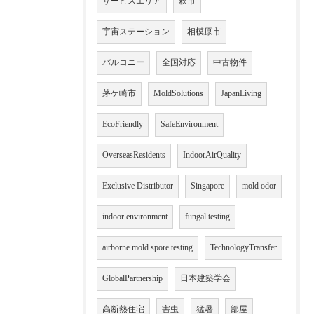
サービスエリア
萩市
宇宙ステーション
相模原市
バルコニー
全国対応
中古物件
茅ケ崎市
MoldSolutions
JapanLiving
EcoFriendly
SafeEnvironment
OverseasResidents
IndoorAirQuality
Exclusive Distributor
Singapore
mold odor
indoor environment
fungal testing
airborne mold spore testing
TechnologyTransfer
GlobalPartnership
日本建築学会
高断熱住宅
害虫
猛暑
部屋