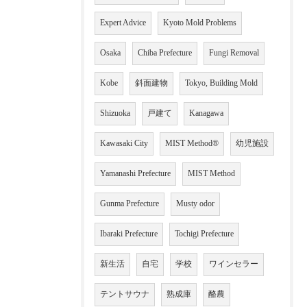
Expert Advice
Kyoto Mold Problems
Osaka
Chiba Prefecture
Fungi Removal
Kobe
斜面建物
Tokyo, Building Mold
Shizuoka
戸建て
Kanagawa
Kawasaki City
MIST Method®
幼児施設
Yamanashi Prefecture
MIST Method
Gunma Prefecture
Musty odor
Ibaraki Prefecture
Tochigi Prefecture
新生活
自宅
学校
ワインセラー
テントサウナ
熟成庫
酪農