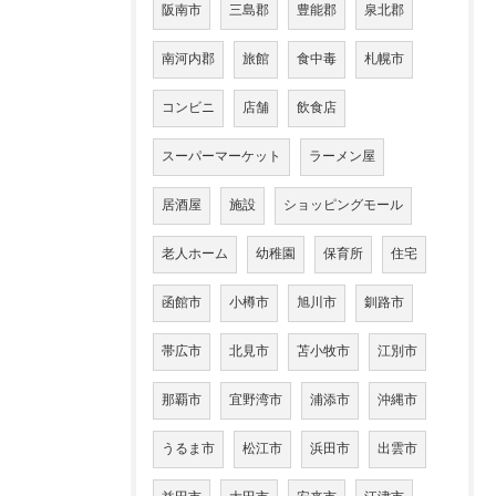
阪南市
三島郡
豊能郡
泉北郡
南河内郡
旅館
食中毒
札幌市
コンビニ
店舗
飲食店
スーパーマーケット
ラーメン屋
居酒屋
施設
ショッピングモール
老人ホーム
幼稚園
保育所
住宅
函館市
小樽市
旭川市
釧路市
帯広市
北見市
苫小牧市
江別市
那覇市
宜野湾市
浦添市
沖縄市
うるま市
松江市
浜田市
出雲市