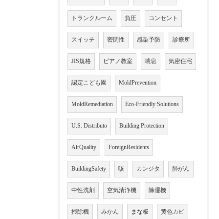
トランクルーム
負圧
コンセント
スイッチ
密閉性
感染予防
診療所
JIS規格
ピアノ教室
喘息
気密住宅
認定こども園
MoldPrevention
MoldRemediation
Eco-Friendly Solutions
U.S. Distributo
Building Protection
AirQuality
ForeignResidents
BuildingSafety
咳
カンジタ
肺がん
中性洗剤
空気清浄機
除湿機
掃除機
みかん
まな板
黄色カビ