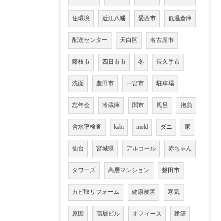
住環境
近江八幡
愛西市
低温倉庫
配送センター
天白区
名古屋市
藤枝市
四日市市
冬
長久手市
洗面
豊田市
一宮市
駐車場
忘年会
冷蔵庫
関市
風呂
抱負
含水率検査
kabi
mold
ダニ
家
仙台
宮城県
アルコール
赤ちゃん
タワーズ
高層マンション
磐田市
カビ取リフォーム
健康被害
寒気
原因
高層ビル
オフィース
建築