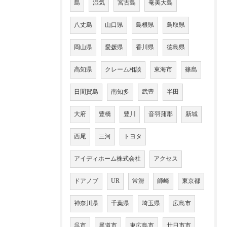
島
湿気
宮古島
奄美大島
八丈島
山口県
島根県
鳥取県
岡山県
愛媛県
香川県
徳島県
高知県
クレーム相談
東海市
篠島
日間賀島
南知多
武豊
半田
大府
豊橋
豊川
音羽蒲郡
新城
西尾
三河
トヨタ
アイディホーム株式会社
アクセス
ドアノブ
UR
常滑
師崎
東京都
神奈川県
千葉県
埼玉県
広島市
呉市
尾道市
東広島市
廿日市市