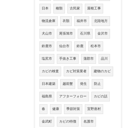
日本
種類
古民家
屋根工事
物流倉庫
衣類
福井市
北陸地方
犬山市
尾張旭市
石川県
金沢市
鈴鹿市
仙台市
鈴鹿
松本市
塩尻市
手抜き工事
蒲郡市
品川
カビの検査
カビ対策業者
建物のカビ
日本建築
越前蟹
発生
防止
福島県
アフターフォロー
カビの話
春
健康
季節対策
宜野座村
金武町
カビの特徴
名護市