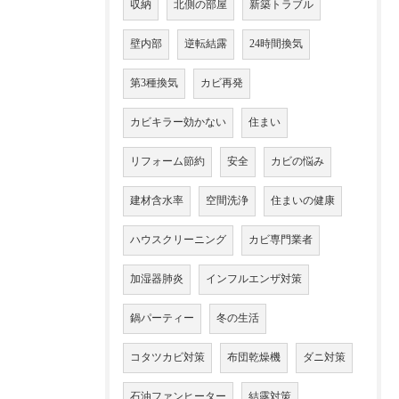
収納
北側の部屋
新築トラブル
壁内部
逆転結露
24時間換気
第3種換気
カビ再発
カビキラー効かない
住まい
リフォーム節約
安全
カビの悩み
建材含水率
空間洗浄
住まいの健康
ハウスクリーニング
カビ専門業者
加湿器肺炎
インフルエンザ対策
鍋パーティー
冬の生活
コタツカビ対策
布団乾燥機
ダニ対策
石油ファンヒーター
結露対策