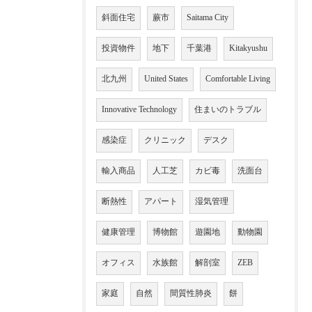
斜面住宅
蕨市
Saitama City
投資物件
地下
千葉港
Kitakyushu
北九州
United States
Comfortable Living
Innovative Technology
住まいのトラブル
感染症
クリニック
デスク
輸入商品
人工芝
カビ毒
洗面台
断熱性
アパート
湿気管理
健康管理
博物館
遊園地
動物園
オフィス
水族館
解剖室
ZEB
家庭
自然
間質性肺炎
餅