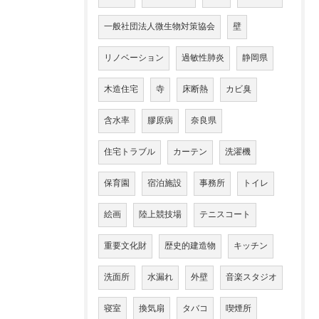
一般社団法人微生物対策協会
壁
リノベーション
過敏性肺炎
静岡県
木造住宅
寺
床断熱
カビ臭
含水率
膠原病
奈良県
住宅トラブル
カーテン
洗濯機
保育園
宿泊施設
事務所
トイレ
絵画
陸上競技場
テニスコート
重要文化財
歴史的建造物
キッチン
洗面所
水漏れ
外壁
音楽スタジオ
寝室
換気扇
タバコ
喫煙所