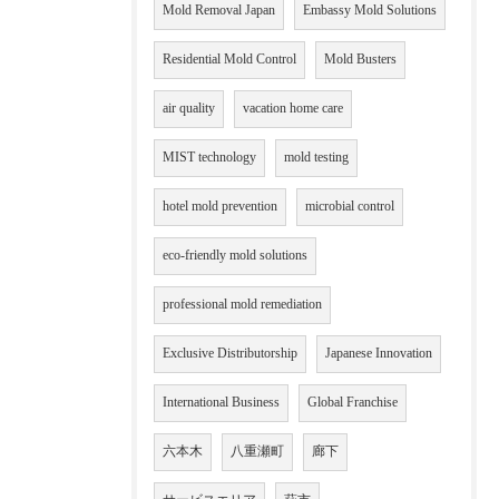
Mold Removal Japan
Embassy Mold Solutions
Residential Mold Control
Mold Busters
air quality
vacation home care
MIST technology
mold testing
hotel mold prevention
microbial control
eco-friendly mold solutions
professional mold remediation
Exclusive Distributorship
Japanese Innovation
International Business
Global Franchise
六本木
八重瀬町
廊下