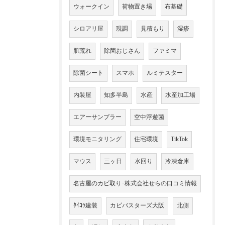
ウォークイン
荷物置き場
布基礎
シロアリ屋
現調
見積もり
湿疹
肌荒れ
除菌おじさん
ファミマ
除菌シート
スマホ
ルミテスター
内装屋
知多半島
水産
水産加工場
エアーサンプラー
空中浮遊菌
環境モニタリング
住宅環境
TikTok
マウス
三ヶ日
水回り
冷凍倉庫
名古屋のカビ取り･株式会社せらの口コミ情報
ﾀｲｺｳ建装
カビバスターズ大阪
北側