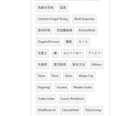
高級住宅地
温度
Airborne Fungal Testing
Mold Inspection
室内环境
浮游菌检测
KitchenMold
NegativePressure
菌類
キノコ
珪藻土
棚
エレベーター
アトピー
京都府
鹿児島県
除去方法
Shibuya
Shoto
Hiroo
Ebisu
Minato City
Roppongi
Aoyama
Minami-Azabu
Azabu-Juban
Luxury Residences
MoldRemoval
ChiyodaWard
TokyoLiving