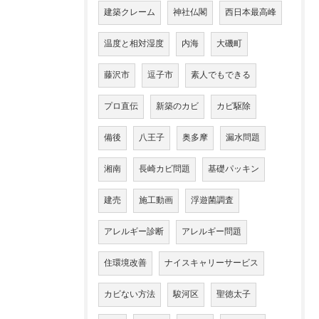
建築クレーム
神社仏閣
西日本最高峰
温度と相対湿度
内海
大磯町
藤沢市
逗子市
素人でもできる
プロ直伝
新築のカビ
カビ駆除
備後
八王子
奥多摩
漏水問題
湘南
長崎カビ問題
基礎パッキン
建売
施工動画
浮遊菌調査
アレルギー診断
アレルギー問題
住環境改善
ナイスキャリーサービス
カビない方法
駿河区
聖徳太子