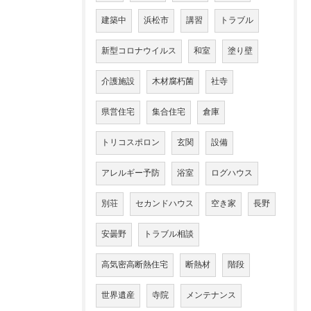
建築中
浜松市
講習
トラブル
新型コロナウイルス
和室
塗り壁
介護施設
木材腐朽菌
社寺
県営住宅
集合住宅
倉庫
トリコスポロン
玄関
設備
アレルギー予防
浴室
ログハウス
別荘
セカンドハウス
空き家
長野
安曇野
トラブル相談
高気密高断熱住宅
断熱材
階段
世界遺産
寺院
メンテナンス