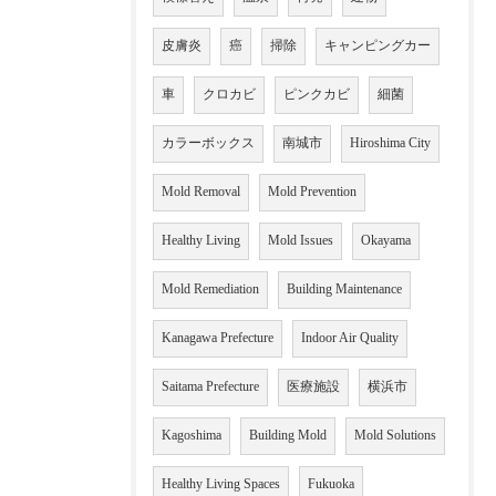
皮膚炎
癌
掃除
キャンピングカー
車
クロカビ
ピンクカビ
細菌
カラーボックス
南城市
Hiroshima City
Mold Removal
Mold Prevention
Healthy Living
Mold Issues
Okayama
Mold Remediation
Building Maintenance
Kanagawa Prefecture
Indoor Air Quality
Saitama Prefecture
医療施設
横浜市
Kagoshima
Building Mold
Mold Solutions
Healthy Living Spaces
Fukuoka