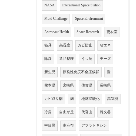
NASA
International Space Station
Mold Challenge
Space Environment
Astronaut Health
Space Research
更衣室
寝具
高湿度
カビ防止
省エネ
除湿
遺品整理
うつ病
チーズ
新生児
原発性免疫不全症候群
畳
熊本県
宮崎県
佐賀県
長崎県
カビ取り剤
麹
地球温暖化
高気密
冷房
自由が丘
代官山
碑文谷
中目黒
南麻布
アフラトキシン