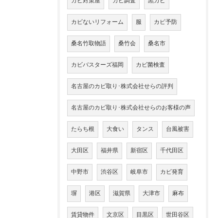
カビ対策屋
カビ調査
黒カビ
カビないリフォーム
服
カビ予防
桑名竹取物語
桑竹会
桑名市
カビバスターズ福岡
カビ菌検査
名古屋のカビ取り･株式会社せらの評判
名古屋のカビ取り･株式会社せらのお客様の声
たらち根
大食い
タンス
台風被害
大田区
福井県
新宿区
千代田区
中野市
渋谷区
岐阜市
カビ発育
塀
港区
滋賀県
大津市
麻布
賃貸物件
文京区
目黒区
世田谷区