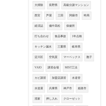
大掃除
長野県
高級分譲マンション
西宮
芦屋
三田
阿蘇市
時局
経済誌
備中高松
保健所
打ち合わせ
食品事故
1年点検
キッチン漏水
三重県
岐阜県
淀川区
空気質
マーベックス
胞子
VAIO
講習会場
MIST工法
カビ講習
加盟店講習
水道管
水道屋
兵庫県
神戸市
姫路市
澄家
押し入れ
クローゼット