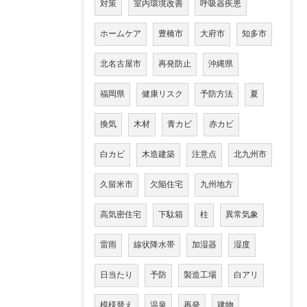
対策
室内環境改善
呼吸器疾患
ホームケア
豊橋市
大府市
知多市
北名古屋市
再発防止
沖縄県
福岡県
健康リスク
予防方法
夏
換気
木材
青カビ
赤カビ
白カビ
木造建築
注意点
北九州市
久留米市
欠陥住宅
九州地方
高気密住宅
下駄箱
柱
異常気象
雷雨
線状降水帯
加湿器
湿度
日当たり
予防
製造工場
白アリ
模様替え
温泉
再発
建物