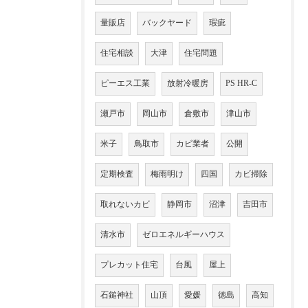
量販店
バックヤード
瑕疵
住宅相談
大津
住宅問題
ピーエス工業
放射冷暖房
PS HR-C
瀬戸市
岡山市
倉敷市
津山市
米子
鳥取市
カビ業者
公開
定期検査
梅雨明け
四国
カビ掃除
取れないカビ
静岡市
沼津
吉田市
清水市
ゼロエネルギーハウス
プレカット住宅
台風
屋上
石鎚神社
山頂
愛媛
徳島
高知