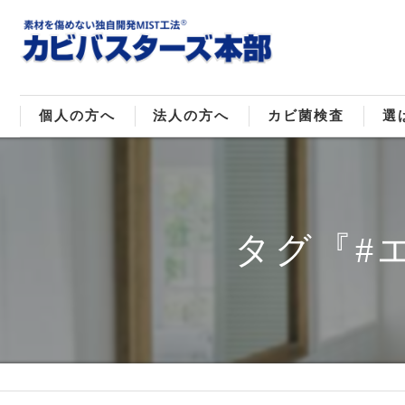
個人の方へ
法人の方へ
カビ菌検査
選
戸建てのカビ取り
販売住宅のカビ取り
カビ菌種類
MI
マンションのカビ取り
倉庫･工場のカビ取り
ご
タグ『#
店舗のカビ取り
介護施設のカビ取り
レジャー施設のカビ取り
大浴場･ホテルのカビ取り