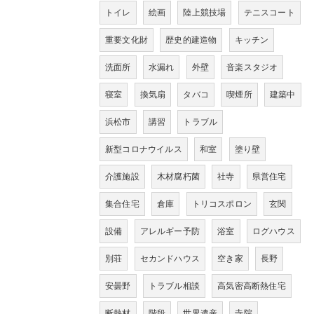
トイレ
絵画
陸上競技場
テニスコート
重要文化財
歴史的建造物
キッチン
洗面所
水漏れ
外壁
音楽スタジオ
寝室
換気扇
タバコ
喫煙所
建築中
浜松市
講習
トラブル
新型コロナウイルス
和室
塗り壁
介護施設
木材腐朽菌
社寺
県営住宅
集合住宅
倉庫
トリコスポロン
玄関
設備
アレルギー予防
浴室
ログハウス
別荘
セカンドハウス
空き家
長野
安曇野
トラブル相談
高気密高断熱住宅
断熱材
階段
世界遺産
寺院