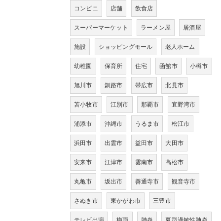
コンビニ
店舗
飲食店
スーパーマーケット
ラーメン屋
居酒屋
施設
ショッピングモール
老人ホーム
幼稚園
保育所
住宅
函館市
小樽市
旭川市
釧路市
帯広市
北見市
苫小牧市
江別市
那覇市
宜野湾市
浦添市
沖縄市
うるま市
松江市
浜田市
出雲市
益田市
大田市
安来市
江津市
雲南市
高松市
丸亀市
坂出市
善通寺市
観音寺市
さぬき市
東かがわ市
三豊市
テレビ出演
梅雨
肺炎
夏型過敏性肺炎