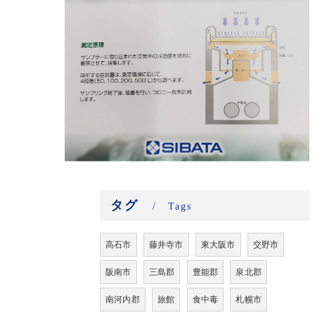
タグ
Tags
高石市
藤井寺市
東大阪市
交野市
阪南市
三島郡
豊能郡
泉北郡
南河内郡
旅館
食中毒
札幌市