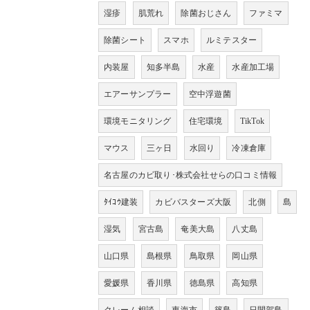
湿疹
肌荒れ
除菌おじさん
ファミマ
除菌シート
スマホ
ルミテスター
内装屋
知多半島
水産
水産加工場
エアーサンプラー
空中浮遊菌
環境モニタリング
住宅環境
TikTok
マウス
三ヶ日
水回り
冷凍倉庫
名古屋のカビ取り･株式会社せらの口コミ情報
ﾀｲｺｳ建装
カビバスターズ大阪
北側
島
湿気
宮古島
奄美大島
八丈島
山口県
島根県
鳥取県
岡山県
愛媛県
香川県
徳島県
高知県