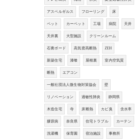
アスペルギルス
フローリング
床
ペット
カーペット
工場
病院
天井
天井裏
大型施設
クリーンルーム
石膏ボード
高気密高断熱
ZEH
新築住宅
漆喰
屋根裏
室内空気質
断熱
エアコン
一般社団法人微生物対策協会
壁
リノベーション
過敏性肺炎
静岡県
木造住宅
寺
床断熱
カビ臭
含水率
膠原病
奈良県
住宅トラブル
カーテン
洗濯機
保育園
宿泊施設
事務所