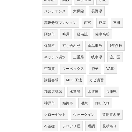
メンテナンス
大掃除
長野県
高級分譲マンション
西宮
芦屋
三田
阿蘇市
時局
経済誌
備中高松
保健所
打ち合わせ
食品事故
1年点検
キッチン漏水
三重県
岐阜県
淀川区
空気質
マーベックス
胞子
VAIO
講習会場
MIST工法
カビ講習
加盟店講習
水道管
水道屋
兵庫県
神戸市
姫路市
澄家
押し入れ
クローゼット
ウォークイン
荷物置き場
布基礎
シロアリ屋
現調
見積もり