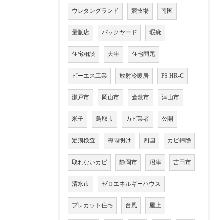
ウレタングランド
競技場
南国
量販店
バックヤード
瑕疵
住宅相談
大津
住宅問題
ピーエス工業
放射冷暖房
PS HR-C
瀬戸市
岡山市
倉敷市
津山市
米子
鳥取市
カビ業者
公開
定期検査
梅雨明け
四国
カビ掃除
取れないカビ
静岡市
沼津
吉田市
清水市
ゼロエネルギーハウス
プレカット住宅
台風
屋上