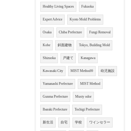
Healthy Living Spaces
Fukuoka
Expert Advice
Kyoto Mold Problems
Osaka
Chiba Prefecture
Fungi Removal
Kobe
斜面建物
Tokyo, Building Mold
Shizuoka
戸建て
Kanagawa
Kawasaki City
MIST Method®
幼児施設
Yamanashi Prefecture
MIST Method
Gunma Prefecture
Musty odor
Ibaraki Prefecture
Tochigi Prefecture
新生活
自宅
学校
ワインセラー