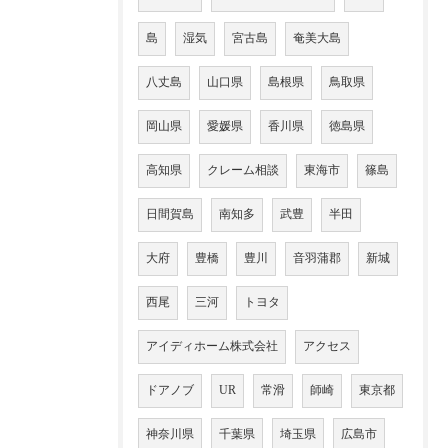
島
湿気
宮古島
奄美大島
八丈島
山口県
島根県
鳥取県
岡山県
愛媛県
香川県
徳島県
高知県
クレーム相談
東海市
篠島
日間賀島
南知多
武豊
半田
大府
豊橋
豊川
音羽蒲郡
新城
西尾
三河
トヨタ
アイディホーム株式会社
アクセス
ドアノブ
UR
常滑
師崎
東京都
神奈川県
千葉県
埼玉県
広島市