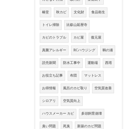
椿堂
秋カビ
文化財
食品衛生
トイレ掃除
比叡山延暦寺
カビのトラブル
カビ屋
復元屋
真菌アレルギー
RCハウジング
鞆の浦
読売新聞
防水工事中
運動場
西塔
お役立ち記事
布団
マットレス
お得情報
風呂のカビ取り
空気質改善
シロアリ
空気質向上
ハウスメーカー カビ
多頭飼育崩壊
臭い問題
死臭
新築のカビ問題