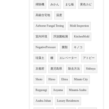
掃除機
みかん
まな板
黄色カビ
高級住宅地
温度
Airborne Fungal Testing
Mold Inspection
室内环境
浮游菌检测
KitchenMold
NegativePressure
菌類
キノコ
珪藻土
棚
エレベーター
アトピー
京都府
鹿児島県
除去方法
Shibuya
Shoto
Hiroo
Ebisu
Minato City
Roppongi
Aoyama
Minami-Azabu
Azabu-Juban
Luxury Residences