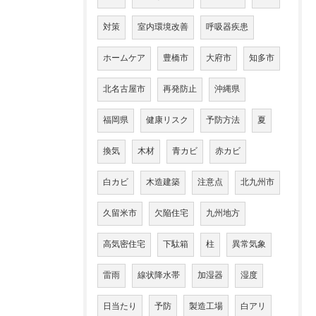
対策
室内環境改善
呼吸器疾患
ホームケア
豊橋市
大府市
知多市
北名古屋市
再発防止
沖縄県
福岡県
健康リスク
予防方法
夏
換気
木材
青カビ
赤カビ
白カビ
木造建築
注意点
北九州市
久留米市
欠陥住宅
九州地方
高気密住宅
下駄箱
柱
異常気象
雷雨
線状降水帯
加湿器
湿度
日当たり
予防
製造工場
白アリ