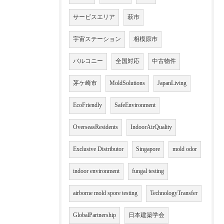
サービスエリア
萩市
宇宙ステーション
相模原市
バルコニー
全国対応
中古物件
茅ケ崎市
MoldSolutions
JapanLiving
EcoFriendly
SafeEnvironment
OverseasResidents
IndoorAirQuality
Exclusive Distributor
Singapore
mold odor
indoor environment
fungal testing
airborne mold spore testing
TechnologyTransfer
GlobalPartnership
日本建築学会