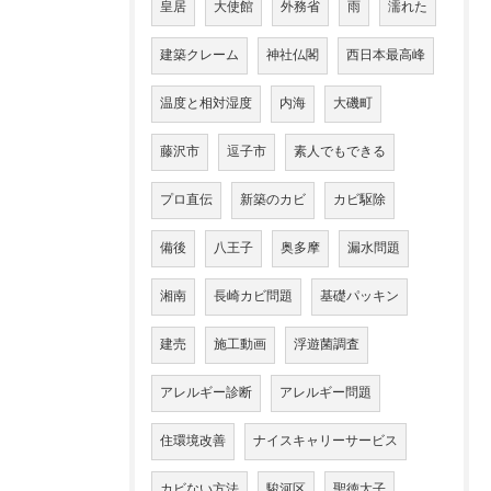
皇居
大使館
外務省
雨
濡れた
建築クレーム
神社仏閣
西日本最高峰
温度と相対湿度
内海
大磯町
藤沢市
逗子市
素人でもできる
プロ直伝
新築のカビ
カビ駆除
備後
八王子
奥多摩
漏水問題
湘南
長崎カビ問題
基礎パッキン
建売
施工動画
浮遊菌調査
アレルギー診断
アレルギー問題
住環境改善
ナイスキャリーサービス
カビない方法
駿河区
聖徳太子