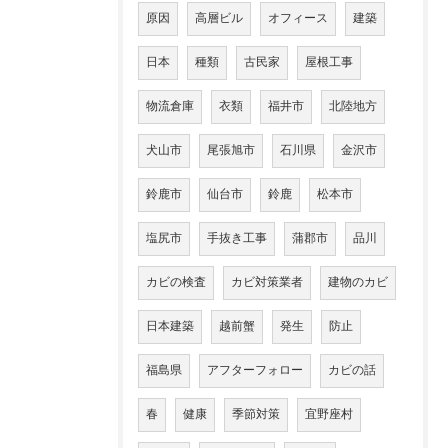
原因
高層ビル
オフィース
建築
日本
種類
古民家
屋根工事
物流倉庫
衣類
福井市
北陸地方
犬山市
尾張旭市
石川県
金沢市
鈴鹿市
仙台市
鈴鹿
松本市
塩尻市
手抜き工事
蒲郡市
品川
カビの検査
カビ対策業者
建物のカビ
日本建築
越前蟹
発生
防止
福島県
アフターフォロー
カビの話
春
健康
季節対策
宜野座村