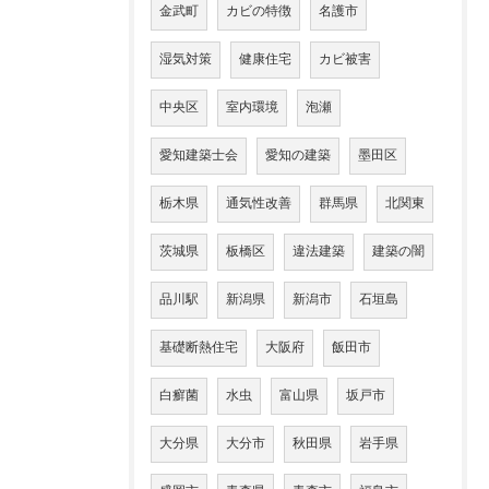
金武町
カビの特徴
名護市
湿気対策
健康住宅
カビ被害
中央区
室内環境
泡瀬
愛知建築士会
愛知の建築
墨田区
栃木県
通気性改善
群馬県
北関東
茨城県
板橋区
違法建築
建築の闇
品川駅
新潟県
新潟市
石垣島
基礎断熱住宅
大阪府
飯田市
白癬菌
水虫
富山県
坂戸市
大分県
大分市
秋田県
岩手県