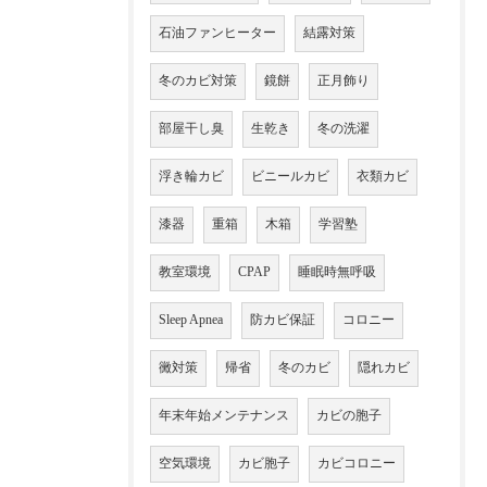
石油ファンヒーター
結露対策
冬のカビ対策
鏡餅
正月飾り
部屋干し臭
生乾き
冬の洗濯
浮き輪カビ
ビニールカビ
衣類カビ
漆器
重箱
木箱
学習塾
教室環境
CPAP
睡眠時無呼吸
Sleep Apnea
防カビ保証
コロニー
黴対策
帰省
冬のカビ
隠れカビ
年末年始メンテナンス
カビの胞子
空気環境
カビ胞子
カビコロニー