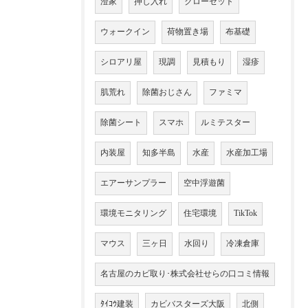
澄家
押し入れ
クローゼット
ウォークイン
荷物置き場
布基礎
シロアリ屋
現調
見積もり
湿疹
肌荒れ
除菌おじさん
ファミマ
除菌シート
スマホ
ルミテスター
内装屋
知多半島
水産
水産加工場
エアーサンプラー
空中浮遊菌
環境モニタリング
住宅環境
TikTok
マウス
三ヶ日
水回り
冷凍倉庫
名古屋のカビ取り･株式会社せらの口コミ情報
ﾀｲｺｳ建装
カビバスターズ大阪
北側