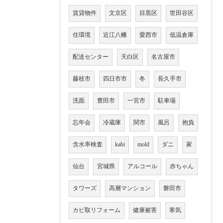
賃貸物件
文京区
目黒区
世田谷区
住環境
近江八幡
愛西市
低温倉庫
配送センター
天白区
名古屋市
藤枝市
四日市市
冬
長久手市
洗面
豊田市
一宮市
駐車場
忘年会
冷蔵庫
関市
風呂
抱負
含水率検査
kabi
mold
ダニ
家
仙台
宮城県
アルコール
赤ちゃん
タワーズ
高層マンション
磐田市
カビ取リフォーム
健康被害
寒気