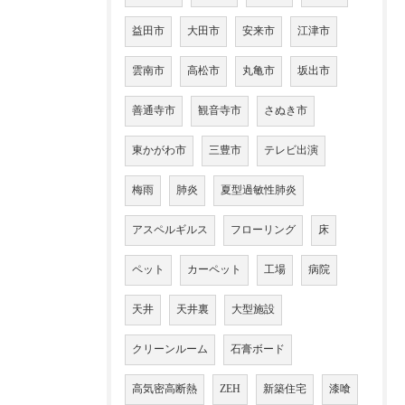
益田市
大田市
安来市
江津市
雲南市
高松市
丸亀市
坂出市
善通寺市
観音寺市
さぬき市
東かがわ市
三豊市
テレビ出演
梅雨
肺炎
夏型過敏性肺炎
アスペルギルス
フローリング
床
ペット
カーペット
工場
病院
天井
天井裏
大型施設
クリーンルーム
石膏ボード
高気密高断熱
ZEH
新築住宅
漆喰