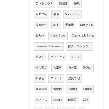
テントサウナ
熟成庫
酪農
斜面住宅
蕨市
Saitama City
投資物件
地下
千葉港
Kitakyushu
北九州
United States
Comfortable Living
Innovative Technology
住まいのトラブル
感染症
クリニック
デスク
輸入商品
人工芝
カビ毒
洗面台
断熱性
アパート
湿気管理
健康管理
博物館
遊園地
動物園
オフィス
水族館
解剖室
ZEB