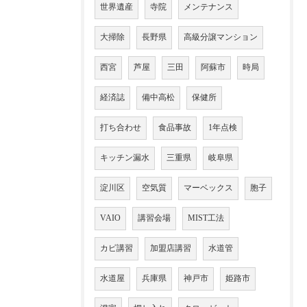
世界遺産
寺院
メンテナンス
大掃除
長野県
高級分譲マンション
西宮
芦屋
三田
阿蘇市
時局
経済誌
備中高松
保健所
打ち合わせ
食品事故
1年点検
キッチン漏水
三重県
岐阜県
淀川区
空気質
マーベックス
胞子
VAIO
講習会場
MIST工法
カビ講習
加盟店講習
水道管
水道屋
兵庫県
神戸市
姫路市