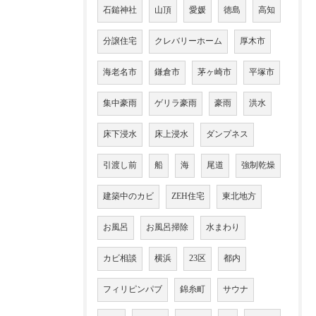
石鎚神社
山頂
愛媛
徳島
高知
分譲住宅
クレバリーホーム
厚木市
海老名市
鎌倉市
茅ヶ崎市
平塚市
集中豪雨
ゲリラ豪雨
豪雨
洪水
床下浸水
床上浸水
ダンプネス
引渡し前
船
海
尾道
強制乾燥
建築中のカビ
ZEH住宅
東北地方
お風呂
お風呂掃除
水まわり
カビ相談
横浜
23区
都内
フィリピンパブ
錦糸町
サウナ