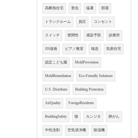
高断熱住宅
害虫
猛暑
部屋
トランクルーム
負圧
コンセント
スイッチ
密閉性
感染予防
診療所
JIS規格
ピアノ教室
喘息
気密住宅
認定こども園
MoldPrevention
MoldRemediation
Eco-Friendly Solutions
U.S. Distributo
Building Protection
AirQuality
ForeignResidents
BuildingSafety
咳
カンジタ
肺がん
中性洗剤
空気清浄機
除湿機