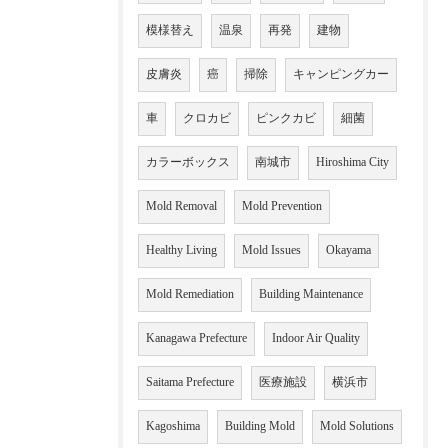
模様替え
温泉
再発
建物
皮膚炎
癌
掃除
キャンピングカー
車
クロカビ
ピンクカビ
細菌
カラーボックス
南城市
Hiroshima City
Mold Removal
Mold Prevention
Healthy Living
Mold Issues
Okayama
Mold Remediation
Building Maintenance
Kanagawa Prefecture
Indoor Air Quality
Saitama Prefecture
医療施設
横浜市
Kagoshima
Building Mold
Mold Solutions