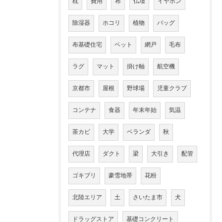
枕
費用
布
仏壇
イヤホン
除湿器
ホコリ
植物
バッグ
布基礎住宅
ベット
網戸
毛布
ラグ
マット
掛け軸
航空機
京都市
屋根
野球場
児童クラブ
コンテナ
食器
年末年始
気温
茶カビ
大学
ベランダ
秋
代理店
ダクト
梁
大引き
配管
ゴキブリ
豪雪地帯
花粉
北陸エリア
土
さいたま市
犬
ドラッグストア
基礎コンクリート