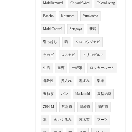
MoldRemoval
ChiyodaWard
TokyoLiving
Banchō
Kōjimachi
Yurakuchō
Mold Control
Setagaya
新居
引っ越し
猫
クロコウジカビ
ケカビ
ススカビ
トリコデルマ
生活
重曹
一軒家
ロッカールーム
危険性
押入れ
黒ずみ
楽器
玉ねぎ
パン
blackmold
夏型結露
ZEH-M
常滑市
岡崎市
湖西市
本
ぬいぐるみ
茨木市
ブーツ