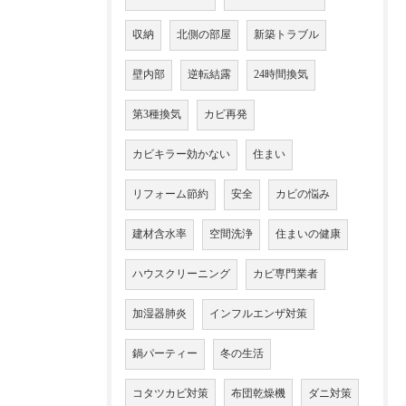
収納
北側の部屋
新築トラブル
壁内部
逆転結露
24時間換気
第3種換気
カビ再発
カビキラー効かない
住まい
リフォーム節約
安全
カビの悩み
建材含水率
空間洗浄
住まいの健康
ハウスクリーニング
カビ専門業者
加湿器肺炎
インフルエンザ対策
鍋パーティー
冬の生活
コタツカビ対策
布団乾燥機
ダニ対策