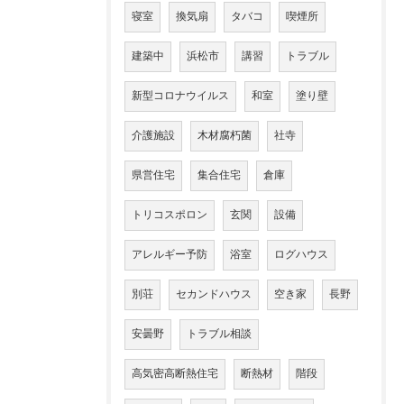
寝室
換気扇
タバコ
喫煙所
建築中
浜松市
講習
トラブル
新型コロナウイルス
和室
塗り壁
介護施設
木材腐朽菌
社寺
県営住宅
集合住宅
倉庫
トリコスポロン
玄関
設備
アレルギー予防
浴室
ログハウス
別荘
セカンドハウス
空き家
長野
安曇野
トラブル相談
高気密高断熱住宅
断熱材
階段