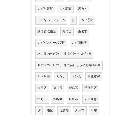
カビ対策屋
カビ調査
黒カビ
カビないリフォーム
服
カビ予防
桑名竹取物語
桑竹会
桑名市
カビバスターズ福岡
カビ菌検査
名古屋のカビ取り･株式会社せらの評判
名古屋のカビ取り･株式会社せらのお客様の声
たらち根
大食い
タンス
台風被害
大田区
福井県
新宿区
千代田区
中野市
渋谷区
岐阜市
カビ発育
塀
港区
滋賀県
大津市
麻布