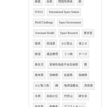
家庭
自然
間質性肺炎
餅
NASA
International Space Station
Mold Challenge
Space Environment
Astronaut Health
Space Research
更衣室
寝具
高湿度
カビ防止
省エネ
除湿
遺品整理
うつ病
チーズ
新生児
原発性免疫不全症候群
畳
熊本県
宮崎県
佐賀県
長崎県
カビ取り剤
麹
地球温暖化
高気密
冷房
自由が丘
代官山
碑文谷
中目黒
南麻布
アフラトキシン