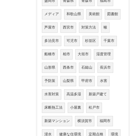
盛岡市
青森県
青森市
福島市
メディア
和歌山県
美術館
図書館
芦屋市
西宮市
対策方法
喉
多治見市
可児市
杉並区
千葉市
船橋市
柏市
大垣市
湿度管理
山形県
西条市
石鎚山
長浜市
予防策
山梨県
甲府市
水害
水害対策
高温多湿
新築戸建て
床断熱工法
小屋裏
松戸市
新築マンション
横須賀市
福岡市
浸水
健康な住環境
定期点検
環境