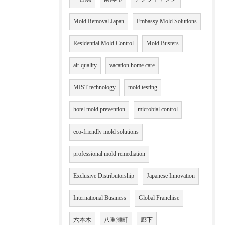
Mold Removal Japan
Embassy Mold Solutions
Residential Mold Control
Mold Busters
air quality
vacation home care
MIST technology
mold testing
hotel mold prevention
microbial control
eco-friendly mold solutions
professional mold remediation
Exclusive Distributorship
Japanese Innovation
International Business
Global Franchise
六本木
八重瀬町
廊下