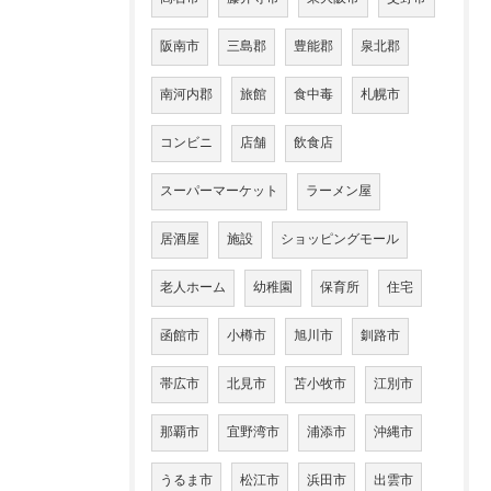
阪南市
三島郡
豊能郡
泉北郡
南河内郡
旅館
食中毒
札幌市
コンビニ
店舗
飲食店
スーパーマーケット
ラーメン屋
居酒屋
施設
ショッピングモール
老人ホーム
幼稚園
保育所
住宅
函館市
小樽市
旭川市
釧路市
帯広市
北見市
苫小牧市
江別市
那覇市
宜野湾市
浦添市
沖縄市
うるま市
松江市
浜田市
出雲市