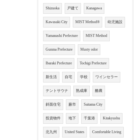
Shizuoka
戸建て
Kanagawa
Kawasaki City
MIST Method®
幼児施設
Yamanashi Prefecture
MIST Method
Gunma Prefecture
Musty odor
Ibaraki Prefecture
Tochigi Prefecture
新生活
自宅
学校
ワインセラー
テントサウナ
熟成庫
酪農
斜面住宅
蕨市
Saitama City
投資物件
地下
千葉港
Kitakyushu
北九州
United States
Comfortable Living