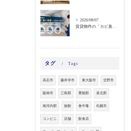
2026/08/07
賃貸物件の「カビ臭い部屋」で空室率が高まる！原状回復コストを抑える不動産向けカビ対策
タグ
Tags
高石市
藤井寺市
東大阪市
交野市
阪南市
三島郡
豊能郡
泉北郡
南河内郡
旅館
食中毒
札幌市
コンビニ
店舗
飲食店