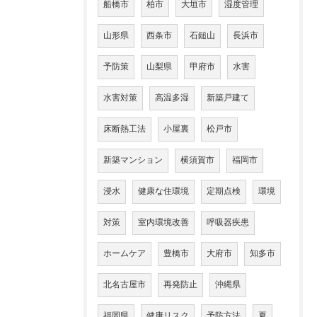
船橋市
柏市
大垣市
湿度管理
山形県
西条市
石鎚山
長浜市
予防策
山梨県
甲府市
水害
水害対策
高温多湿
新築戸建て
床断熱工法
小屋裏
松戸市
新築マンション
横須賀市
福岡市
浸水
健康な住環境
定期点検
環境
対策
室内環境改善
呼吸器疾患
ホームケア
豊橋市
大府市
知多市
北名古屋市
再発防止
沖縄県
福岡県
健康リスク
予防方法
夏