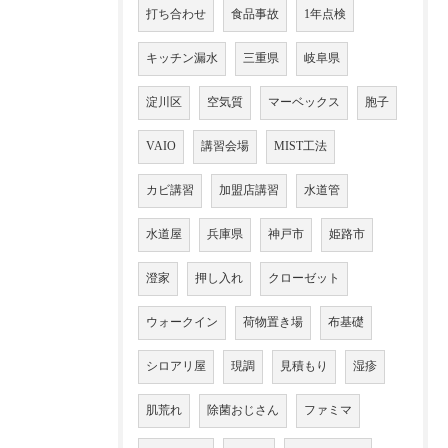
打ち合わせ
食品事故
1年点検
キッチン漏水
三重県
岐阜県
淀川区
空気質
マーベックス
胞子
VAIO
講習会場
MIST工法
カビ講習
加盟店講習
水道管
水道屋
兵庫県
神戸市
姫路市
澄家
押し入れ
クローゼット
ウォークイン
荷物置き場
布基礎
シロアリ屋
現調
見積もり
湿疹
肌荒れ
除菌おじさん
ファミマ