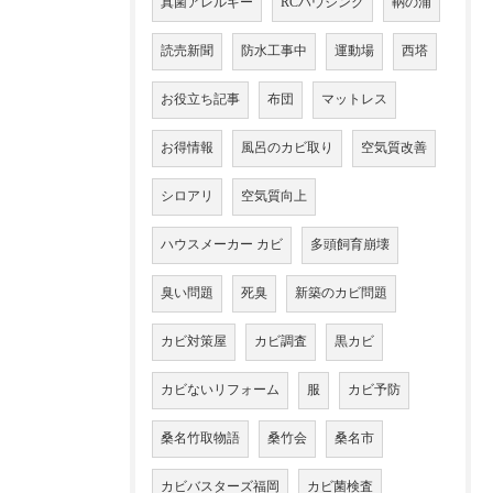
真菌アレルギー
RCハウジング
鞆の浦
読売新聞
防水工事中
運動場
西塔
お役立ち記事
布団
マットレス
お得情報
風呂のカビ取り
空気質改善
シロアリ
空気質向上
ハウスメーカー カビ
多頭飼育崩壊
臭い問題
死臭
新築のカビ問題
カビ対策屋
カビ調査
黒カビ
カビないリフォーム
服
カビ予防
桑名竹取物語
桑竹会
桑名市
カビバスターズ福岡
カビ菌検査