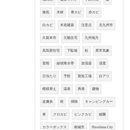
換気
木材
青カビ
赤カビ
白カビ
木造建築
注意点
北九州市
久留米市
欠陥住宅
九州地方
高気密住宅
下駄箱
柱
異常気象
雷雨
線状降水帯
加湿器
湿度
日当たり
予防
製造工場
白アリ
模様替え
温泉
再発
建物
皮膚炎
癌
掃除
キャンピングカー
車
クロカビ
ピンクカビ
細菌
カラーボックス
南城市
Hiroshima City