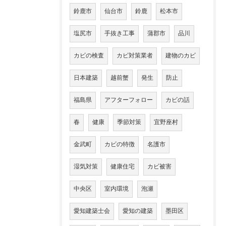
鈴鹿市
仙台市
鈴鹿
松本市
塩尻市
手抜き工事
蒲郡市
品川
カビの検査
カビ対策業者
建物のカビ
日本建築
越前蟹
発生
防止
福島県
アフターフォロー
カビの話
春
健康
季節対策
宜野座村
金武町
カビの特徴
名護市
湿気対策
健康住宅
カビ被害
中央区
室内環境
泡瀬
愛知建築士会
愛知の建築
墨田区