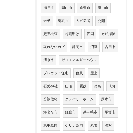
瀬戸市
岡山市
倉敷市
津山市
米子
鳥取市
カビ業者
公開
定期検査
梅雨明け
四国
カビ掃除
取れないカビ
静岡市
沼津
吉田市
清水市
ゼロエネルギーハウス
プレカット住宅
台風
屋上
石鎚神社
山頂
愛媛
徳島
高知
分譲住宅
クレバリーホーム
厚木市
海老名市
鎌倉市
茅ヶ崎市
平塚市
集中豪雨
ゲリラ豪雨
豪雨
洪水