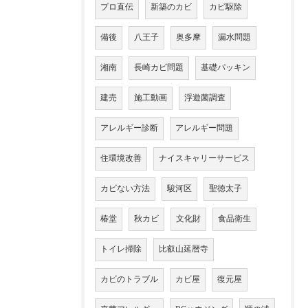
プロ直伝
新築のカビ
カビ駆除
備後
八王子
奥多摩
漏水問題
湘南
長崎カビ問題
基礎パッキン
建売
施工動画
浮遊菌調査
アレルギー診断
アレルギー問題
住環境改善
ナイスキャリーサービス
カビない方法
駿河区
聖徳太子
椿堂
秋カビ
文化財
食品衛生
トイレ掃除
比叡山延暦寺
カビのトラブル
カビ屋
復元屋