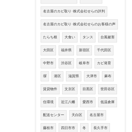
名古屋のカビ取り･株式会社せらの評判
名古屋のカビ取り･株式会社せらのお客様の声
たらち根
大食い
タンス
台風被害
大田区
福井県
新宿区
千代田区
中野市
渋谷区
岐阜市
カビ発育
塀
港区
滋賀県
大津市
麻布
賃貸物件
文京区
目黒区
世田谷区
住環境
近江八幡
愛西市
低温倉庫
配送センター
天白区
名古屋市
藤枝市
四日市市
冬
長久手市