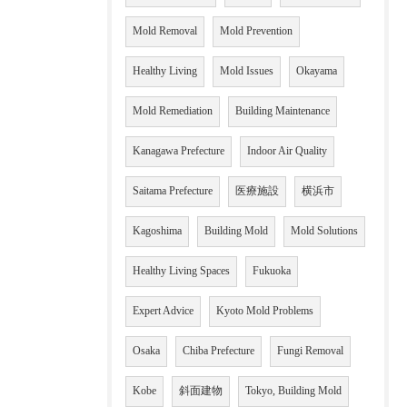
Mold Removal
Mold Prevention
Healthy Living
Mold Issues
Okayama
Mold Remediation
Building Maintenance
Kanagawa Prefecture
Indoor Air Quality
Saitama Prefecture
医療施設
横浜市
Kagoshima
Building Mold
Mold Solutions
Healthy Living Spaces
Fukuoka
Expert Advice
Kyoto Mold Problems
Osaka
Chiba Prefecture
Fungi Removal
Kobe
斜面建物
Tokyo, Building Mold