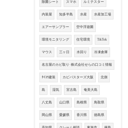
除菌シート
スマホ
ルミテスター
内装屋
知多半島
水産
水産加工場
エアーサンプラー
空中浮遊菌
環境モニタリング
住宅環境
TikTok
マウス
三ヶ日
水回り
冷凍倉庫
名古屋のカビ取り･株式会社せらの口コミ情報
ﾀｲｺｳ建装
カビバスターズ大阪
北側
島
湿気
宮古島
奄美大島
八丈島
山口県
島根県
鳥取県
岡山県
愛媛県
香川県
徳島県
高知県
クレーム相談
東海市
篠島