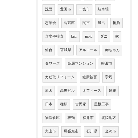
洗面
豊田市
一宮市
駐車場
忘年会
冷蔵庫
関市
風呂
抱負
含水率検査
kabi
mold
ダニ
家
仙台
宮城県
アルコール
赤ちゃん
タワーズ
高層マンション
磐田市
カビ取リフォーム
健康被害
寒気
原因
高層ビル
オフィース
建築
日本
種類
古民家
屋根工事
物流倉庫
衣類
福井市
北陸地方
犬山市
尾張旭市
石川県
金沢市