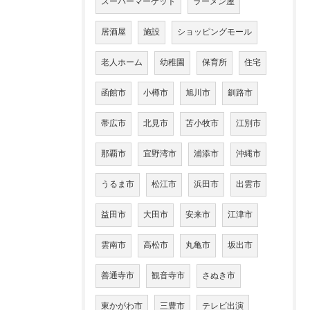
スーパーマーケット
ラーメン屋
居酒屋
施設
ショッピングモール
老人ホーム
幼稚園
保育所
住宅
函館市
小樽市
旭川市
釧路市
帯広市
北見市
苫小牧市
江別市
那覇市
宜野湾市
浦添市
沖縄市
うるま市
松江市
浜田市
出雲市
益田市
大田市
安来市
江津市
雲南市
高松市
丸亀市
坂出市
善通寺市
観音寺市
さぬき市
東かがわ市
三豊市
テレビ出演