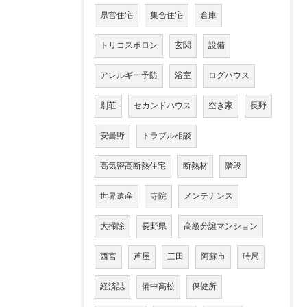
県営住宅
集合住宅
倉庫
トリコスポロン
玄関
設備
アレルギー予防
浴室
ログハウス
別荘
セカンドハウス
空き家
長野
安曇野
トラブル相談
高気密高断熱住宅
断熱材
階段
世界遺産
寺院
メンテナンス
大掃除
長野県
高級分譲マンション
西宮
芦屋
三田
阿蘇市
時局
経済誌
備中高松
保健所