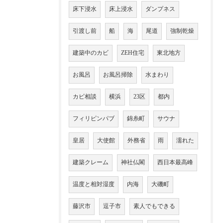
床下浸水
床上浸水
ダンプネス
引渡し前
船
海
尾道
強制乾燥
建築中のカビ
ZEH住宅
東北地方
お風呂
お風呂掃除
水まわり
カビ相談
横浜
23区
都内
フィリピンパブ
錦糸町
サウナ
皇居
大使館
外務省
雨
濡れた
建築クレーム
神社仏閣
西日本最高峰
温度と相対湿度
内海
大磯町
藤沢市
逗子市
素人でもできる