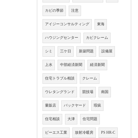
カビの季節
注意
アイジーコンサルティング
東海
ハウジングセンター
カビクレーム
シミ
三ケ日
新築問題
設備屋
上水
中部経済新聞
経済新聞
住宅トラブル相談
クレーム
ウレタングランド
競技場
南国
量販店
バックヤード
瑕疵
住宅相談
大津
住宅問題
ピーエス工業
放射冷暖房
PS HR-C