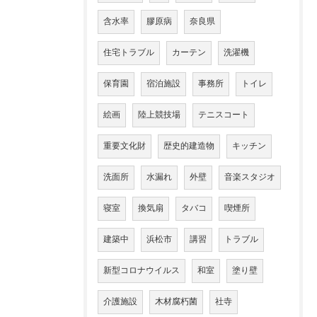
含水率
膠原病
奈良県
住宅トラブル
カーテン
洗濯機
保育園
宿泊施設
事務所
トイレ
絵画
陸上競技場
テニスコート
重要文化財
歴史的建造物
キッチン
洗面所
水漏れ
外壁
音楽スタジオ
寝室
換気扇
タバコ
喫煙所
建築中
浜松市
講習
トラブル
新型コロナウイルス
和室
塗り壁
介護施設
木材腐朽菌
社寺