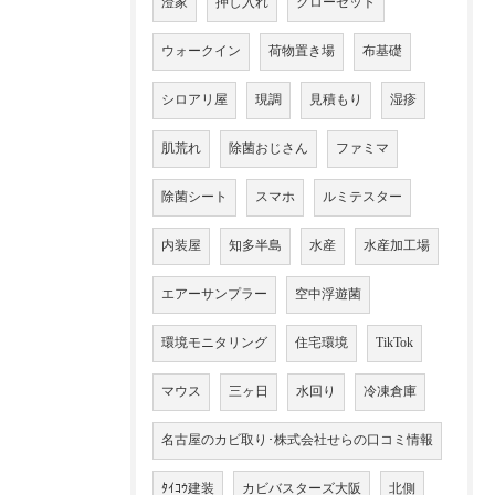
澄家
押し入れ
クローゼット
ウォークイン
荷物置き場
布基礎
シロアリ屋
現調
見積もり
湿疹
肌荒れ
除菌おじさん
ファミマ
除菌シート
スマホ
ルミテスター
内装屋
知多半島
水産
水産加工場
エアーサンプラー
空中浮遊菌
環境モニタリング
住宅環境
TikTok
マウス
三ヶ日
水回り
冷凍倉庫
名古屋のカビ取り･株式会社せらの口コミ情報
ﾀｲｺｳ建装
カビバスターズ大阪
北側