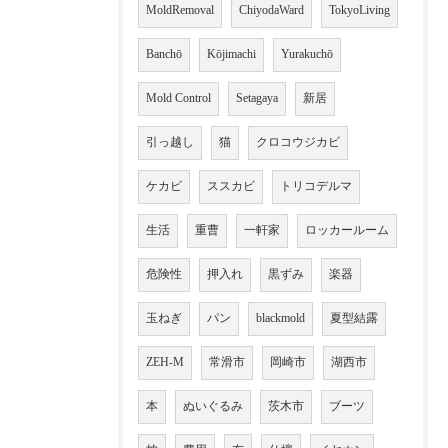
MoldRemoval
ChiyodaWard
TokyoLiving
Banchō
Kōjimachi
Yurakuchō
Mold Control
Setagaya
新居
引っ越し
猫
クロコウジカビ
ケカビ
ススカビ
トリコデルマ
生活
重曹
一軒家
ロッカールーム
危険性
押入れ
黒ずみ
楽器
玉ねぎ
パン
blackmold
夏型結露
ZEH-M
常滑市
岡崎市
湖西市
本
ぬいぐるみ
茨木市
ブーツ