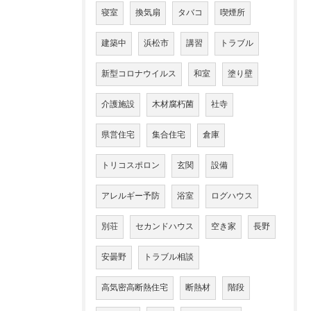
寝室
換気扇
タバコ
喫煙所
建築中
浜松市
講習
トラブル
新型コロナウイルス
和室
塗り壁
介護施設
木材腐朽菌
社寺
県営住宅
集合住宅
倉庫
トリコスポロン
玄関
設備
アレルギー予防
浴室
ログハウス
別荘
セカンドハウス
空き家
長野
安曇野
トラブル相談
高気密高断熱住宅
断熱材
階段