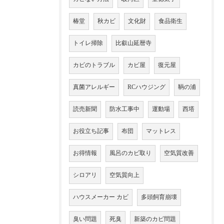
椿堂
秋カビ
文化財
食品衛生
トイレ掃除
比叡山延暦寺
カビのトラブル
カビ屋
復元屋
真菌アレルギー
RCハウジング
鞆の浦
読売新聞
防水工事中
運動場
西塔
お役立ち記事
布団
マットレス
お得情報
風呂のカビ取り
空気質改善
シロアリ
空気質向上
ハウスメーカー カビ
多頭飼育崩壊
臭い問題
死臭
新築のカビ問題