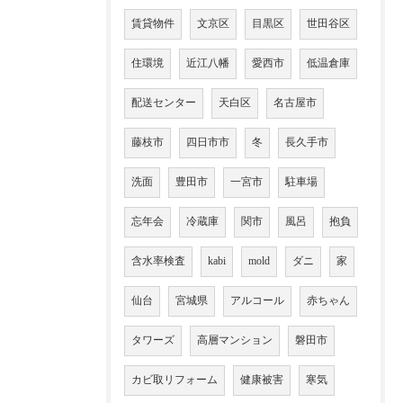
賃貸物件
文京区
目黒区
世田谷区
住環境
近江八幡
愛西市
低温倉庫
配送センター
天白区
名古屋市
藤枝市
四日市市
冬
長久手市
洗面
豊田市
一宮市
駐車場
忘年会
冷蔵庫
関市
風呂
抱負
含水率検査
kabi
mold
ダニ
家
仙台
宮城県
アルコール
赤ちゃん
タワーズ
高層マンション
磐田市
カビ取リフォーム
健康被害
寒気