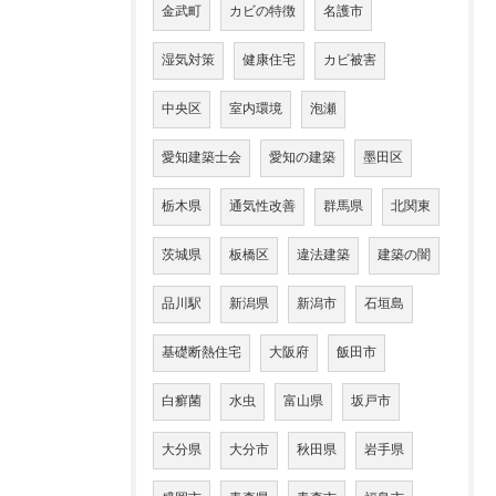
金武町
カビの特徴
名護市
湿気対策
健康住宅
カビ被害
中央区
室内環境
泡瀬
愛知建築士会
愛知の建築
墨田区
栃木県
通気性改善
群馬県
北関東
茨城県
板橋区
違法建築
建築の闇
品川駅
新潟県
新潟市
石垣島
基礎断熱住宅
大阪府
飯田市
白癬菌
水虫
富山県
坂戸市
大分県
大分市
秋田県
岩手県