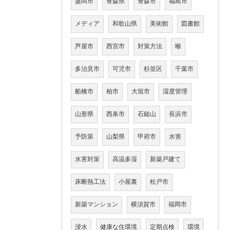
盛岡市
青森県
青森市
福島市
メディア
和歌山県
美術館
図書館
芦屋市
西宮市
対策方法
喉
多治見市
可児市
杉並区
千葉市
船橋市
柏市
大垣市
湿度管理
山形県
西条市
石鎚山
長浜市
予防策
山梨県
甲府市
水害
水害対策
高温多湿
新築戸建て
床断熱工法
小屋裏
松戸市
新築マンション
横須賀市
福岡市
浸水
健康な住環境
定期点検
環境