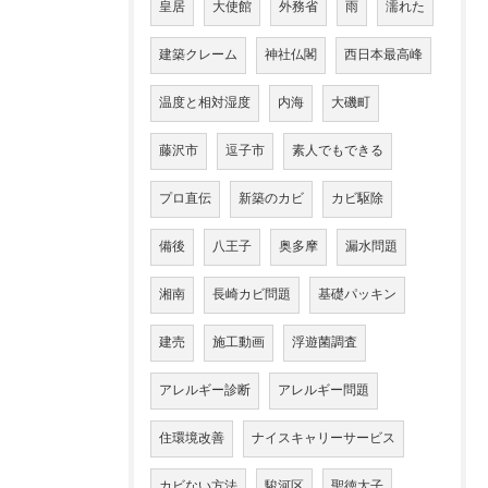
皇居
大使館
外務省
雨
濡れた
建築クレーム
神社仏閣
西日本最高峰
温度と相対湿度
内海
大磯町
藤沢市
逗子市
素人でもできる
プロ直伝
新築のカビ
カビ駆除
備後
八王子
奥多摩
漏水問題
湘南
長崎カビ問題
基礎パッキン
建売
施工動画
浮遊菌調査
アレルギー診断
アレルギー問題
住環境改善
ナイスキャリーサービス
カビない方法
駿河区
聖徳太子