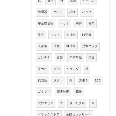
枕
費用
布
仏壇
イヤホン
除湿器
ホコリ
植物
バッグ
布基礎住宅
ベット
網戸
毛布
ラグ
マット
掛け軸
航空機
京都市
屋根
野球場
児童クラブ
コンテナ
食器
年末年始
気温
茶カビ
大学
ベランダ
秋
代理店
ダクト
梁
大引き
配管
ゴキブリ
豪雪地帯
花粉
北陸エリア
土
さいたま市
犬
ドラッグストア
基礎コンクリート