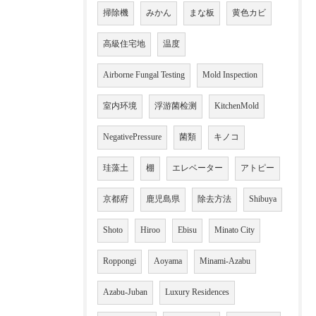
掃除機
みかん
まな板
黄色カビ
高級住宅地
温度
Airborne Fungal Testing
Mold Inspection
室内环境
浮游菌检测
KitchenMold
NegativePressure
菌類
キノコ
珪藻土
棚
エレベーター
アトピー
京都府
鹿児島県
除去方法
Shibuya
Shoto
Hiroo
Ebisu
Minato City
Roppongi
Aoyama
Minami-Azabu
Azabu-Juban
Luxury Residences