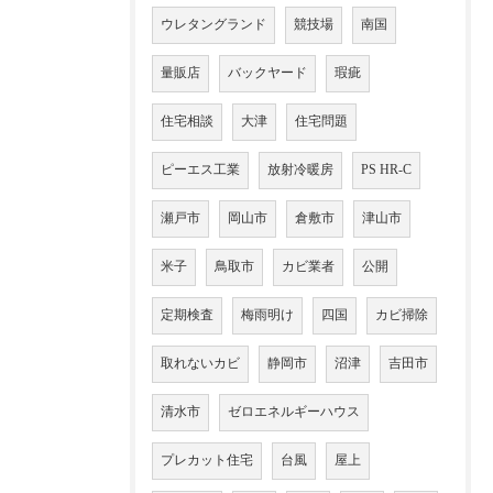
ウレタングランド
競技場
南国
量販店
バックヤード
瑕疵
住宅相談
大津
住宅問題
ピーエス工業
放射冷暖房
PS HR-C
瀬戸市
岡山市
倉敷市
津山市
米子
鳥取市
カビ業者
公開
定期検査
梅雨明け
四国
カビ掃除
取れないカビ
静岡市
沼津
吉田市
清水市
ゼロエネルギーハウス
プレカット住宅
台風
屋上