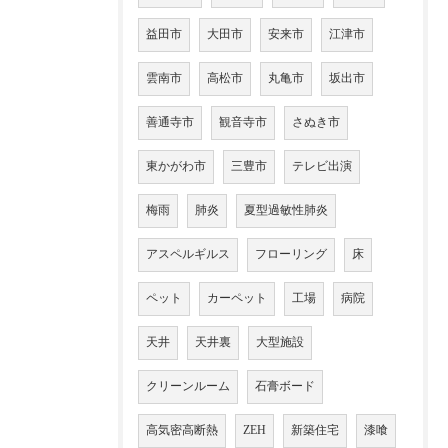
益田市
大田市
安来市
江津市
雲南市
高松市
丸亀市
坂出市
善通寺市
観音寺市
さぬき市
東かがわ市
三豊市
テレビ出演
梅雨
肺炎
夏型過敏性肺炎
アスペルギルス
フローリング
床
ペット
カーペット
工場
病院
天井
天井裏
大型施設
クリーンルーム
石膏ボード
高気密高断熱
ZEH
新築住宅
漆喰