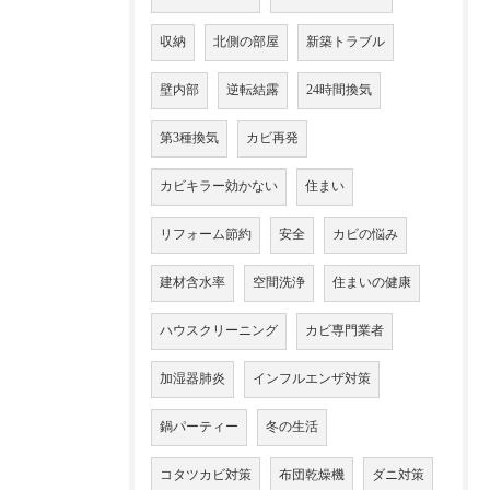
収納
北側の部屋
新築トラブル
壁内部
逆転結露
24時間換気
第3種換気
カビ再発
カビキラー効かない
住まい
リフォーム節約
安全
カビの悩み
建材含水率
空間洗浄
住まいの健康
ハウスクリーニング
カビ専門業者
加湿器肺炎
インフルエンザ対策
鍋パーティー
冬の生活
コタツカビ対策
布団乾燥機
ダニ対策