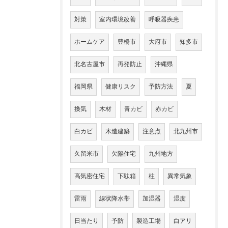
対策
室内環境改善
呼吸器疾患
ホームケア
豊橋市
大府市
知多市
北名古屋市
再発防止
沖縄県
福岡県
健康リスク
予防方法
夏
換気
木材
青カビ
赤カビ
白カビ
木造建築
注意点
北九州市
久留米市
欠陥住宅
九州地方
高気密住宅
下駄箱
柱
異常気象
雷雨
線状降水帯
加湿器
湿度
日当たり
予防
製造工場
白アリ