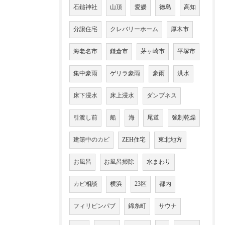
石鎚神社
山頂
愛媛
徳島
高知
分譲住宅
クレバリーホーム
厚木市
海老名市
鎌倉市
茅ヶ崎市
平塚市
集中豪雨
ゲリラ豪雨
豪雨
洪水
床下浸水
床上浸水
ダンプネス
引渡し前
船
海
尾道
強制乾燥
建築中のカビ
ZEH住宅
東北地方
お風呂
お風呂掃除
水まわり
カビ相談
横浜
23区
都内
フィリピンパブ
錦糸町
サウナ