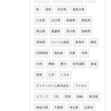
島
湿気
宮古島
奄美大島
八丈島
山口県
島根県
鳥取県
岡山県
愛媛県
香川県
徳島県
高知県
クレーム相談
東海市
篠島
日間賀島
南知多
武豊
半田
大府
豊橋
豊川
音羽蒲郡
新城
西尾
三河
トヨタ
アイディホーム株式会社
アクセス
ドアノブ
UR
常滑
師崎
東京都
神奈川県
千葉県
埼玉県
広島市