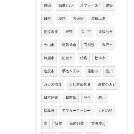
原因
高層ビル
オフィース
建築
日本
種類
古民家
屋根工事
物流倉庫
衣類
福井市
北陸地方
犬山市
尾張旭市
石川県
金沢市
鈴鹿市
仙台市
鈴鹿
松本市
塩尻市
手抜き工事
蒲郡市
品川
カビの検査
カビ対策業者
建物のカビ
日本建築
越前蟹
発生
防止
福島県
アフターフォロー
カビの話
春
健康
季節対策
宜野座村