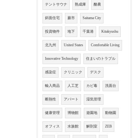
テントサウナ
熟成庫
酪農
斜面住宅
蕨市
Saitama City
投資物件
地下
千葉港
Kitakyushu
北九州
United States
Comfortable Living
Innovative Technology
住まいのトラブル
感染症
クリニック
デスク
輸入商品
人工芝
カビ毒
洗面台
断熱性
アパート
湿気管理
健康管理
博物館
遊園地
動物園
オフィス
水族館
解剖室
ZEB