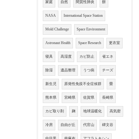
家庭
自然
間質性肺炎
餅
NASA
International Space Station
Mold Challenge
Space Environment
Astronaut Health
Space Research
更衣室
寝具
高湿度
カビ防止
省エネ
除湿
遺品整理
うつ病
チーズ
新生児
原発性免疫不全症候群
畳
熊本県
宮崎県
佐賀県
長崎県
カビ取り剤
麹
地球温暖化
高気密
冷房
自由が丘
代官山
碑文谷
中目黒
南麻布
アフラトキシン