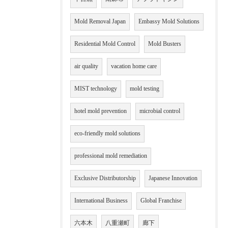
Mold Removal Japan
Embassy Mold Solutions
Residential Mold Control
Mold Busters
air quality
vacation home care
MIST technology
mold testing
hotel mold prevention
microbial control
eco-friendly mold solutions
professional mold remediation
Exclusive Distributorship
Japanese Innovation
International Business
Global Franchise
六本木
八重瀬町
廊下