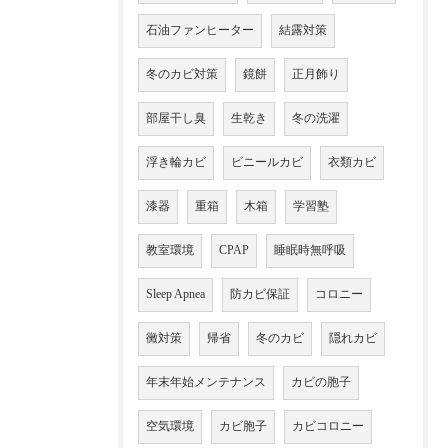
石油ファンヒーター
結露対策
冬のカビ対策
鏡餅
正月飾り
部屋干し臭
生乾き
冬の洗濯
浮き輪カビ
ビニールカビ
衣類カビ
漆器
重箱
木箱
学習塾
教室環境
CPAP
睡眠時無呼吸
Sleep Apnea
防カビ保証
コロニー
黴対策
帰省
冬のカビ
隠れカビ
年末年始メンテナンス
カビの胞子
空気環境
カビ胞子
カビコロニー