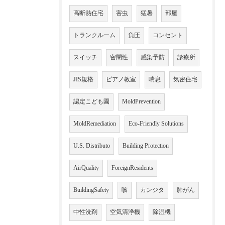
高断熱住宅
害虫
猛暑
部屋
トランクルーム
負圧
コンセント
スイッチ
密閉性
感染予防
診療所
JIS規格
ピアノ教室
喘息
気密住宅
認定こども園
MoldPrevention
MoldRemediation
Eco-Friendly Solutions
U.S. Distributo
Building Protection
AirQuality
ForeignResidents
BuildingSafety
咳
カンジタ
肺がん
中性洗剤
空気清浄機
除湿機