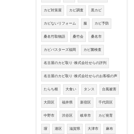
カビ対策屋
カビ調査
黒カビ
カビないリフォーム
服
カビ予防
桑名竹取物語
桑竹会
桑名市
カビバスターズ福岡
カビ菌検査
名古屋のカビ取り･株式会社せらの評判
名古屋のカビ取り･株式会社せらのお客様の声
たらち根
大食い
タンス
台風被害
大田区
福井県
新宿区
千代田区
中野市
渋谷区
岐阜市
カビ発育
塀
港区
滋賀県
大津市
麻布