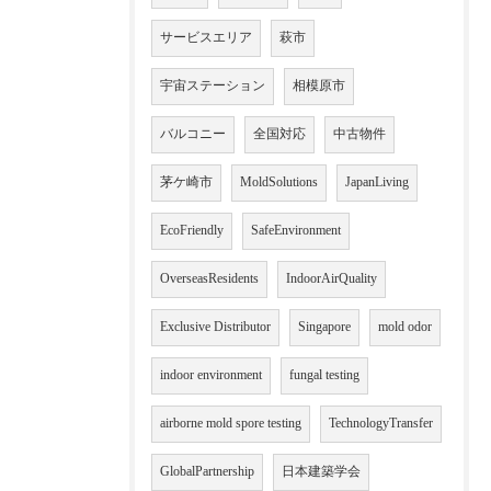
サービスエリア
萩市
宇宙ステーション
相模原市
バルコニー
全国対応
中古物件
茅ケ崎市
MoldSolutions
JapanLiving
EcoFriendly
SafeEnvironment
OverseasResidents
IndoorAirQuality
Exclusive Distributor
Singapore
mold odor
indoor environment
fungal testing
airborne mold spore testing
TechnologyTransfer
GlobalPartnership
日本建築学会