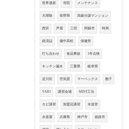
世界遺産
寺院
メンテナンス
大掃除
長野県
高級分譲マンション
西宮
芦屋
三田
阿蘇市
時局
経済誌
備中高松
保健所
打ち合わせ
食品事故
1年点検
キッチン漏水
三重県
岐阜県
淀川区
空気質
マーベックス
胞子
VAIO
講習会場
MIST工法
カビ講習
加盟店講習
水道管
水道屋
兵庫県
神戸市
姫路市