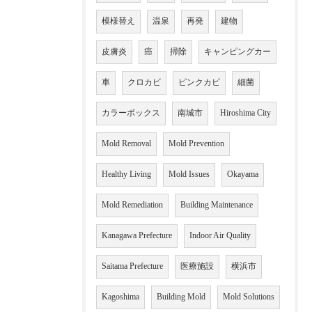
模様替え
温泉
再発
建物
皮膚炎
癌
掃除
キャンピングカー
車
クロカビ
ピンクカビ
細菌
カラーボックス
南城市
Hiroshima City
Mold Removal
Mold Prevention
Healthy Living
Mold Issues
Okayama
Mold Remediation
Building Maintenance
Kanagawa Prefecture
Indoor Air Quality
Saitama Prefecture
医療施設
横浜市
Kagoshima
Building Mold
Mold Solutions