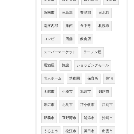
阪南市
三島郡
豊能郡
泉北郡
南河内郡
旅館
食中毒
札幌市
コンビニ
店舗
飲食店
スーパーマーケット
ラーメン屋
居酒屋
施設
ショッピングモール
老人ホーム
幼稚園
保育所
住宅
函館市
小樽市
旭川市
釧路市
帯広市
北見市
苫小牧市
江別市
那覇市
宜野湾市
浦添市
沖縄市
うるま市
松江市
浜田市
出雲市