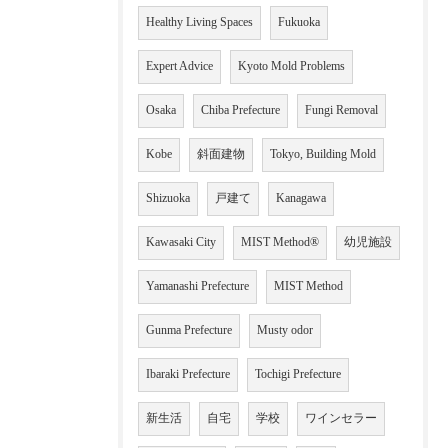
Healthy Living Spaces
Fukuoka
Expert Advice
Kyoto Mold Problems
Osaka
Chiba Prefecture
Fungi Removal
Kobe
斜面建物
Tokyo, Building Mold
Shizuoka
戸建て
Kanagawa
Kawasaki City
MIST Method®
幼児施設
Yamanashi Prefecture
MIST Method
Gunma Prefecture
Musty odor
Ibaraki Prefecture
Tochigi Prefecture
新生活
自宅
学校
ワインセラー