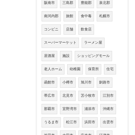
阪南市
三島郡
豊能郡
泉北郡
南河内郡
旅館
食中毒
札幌市
コンビニ
店舗
飲食店
スーパーマーケット
ラーメン屋
居酒屋
施設
ショッピングモール
老人ホーム
幼稚園
保育所
住宅
函館市
小樽市
旭川市
釧路市
帯広市
北見市
苫小牧市
江別市
那覇市
宜野湾市
浦添市
沖縄市
うるま市
松江市
浜田市
出雲市