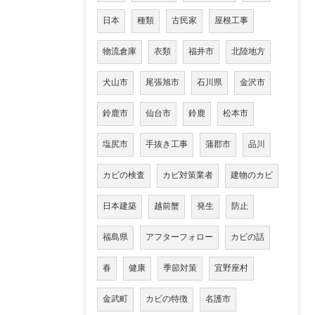
日本
種類
古民家
屋根工事
物流倉庫
衣類
福井市
北陸地方
犬山市
尾張旭市
石川県
金沢市
鈴鹿市
仙台市
鈴鹿
松本市
塩尻市
手抜き工事
蒲郡市
品川
カビの検査
カビ対策業者
建物のカビ
日本建築
越前蟹
発生
防止
福島県
アフターフォロー
カビの話
春
健康
季節対策
宜野座村
金武町
カビの特徴
名護市