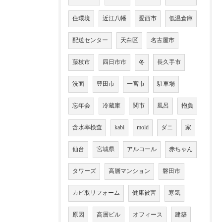
住環境
近江八幡
愛西市
低温倉庫
配送センター
天白区
名古屋市
藤枝市
四日市市
冬
長久手市
洗面
豊田市
一宮市
駐車場
忘年会
冷蔵庫
関市
風呂
抱負
含水率検査
kabi
mold
ダニ
家
仙台
宮城県
アルコール
赤ちゃん
タワーズ
高層マンション
磐田市
カビ取リフォーム
健康被害
寒気
原因
高層ビル
オフィース
建築