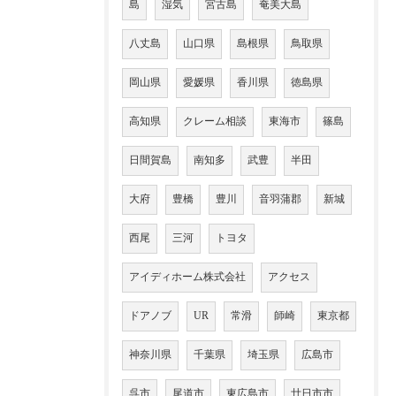
島
湿気
宮古島
奄美大島
八丈島
山口県
島根県
鳥取県
岡山県
愛媛県
香川県
徳島県
高知県
クレーム相談
東海市
篠島
日間賀島
南知多
武豊
半田
大府
豊橋
豊川
音羽蒲郡
新城
西尾
三河
トヨタ
アイディホーム株式会社
アクセス
ドアノブ
UR
常滑
師崎
東京都
神奈川県
千葉県
埼玉県
広島市
呉市
尾道市
東広島市
廿日市市