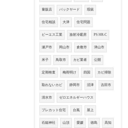
量販店
バックヤード
瑕疵
住宅相談
大津
住宅問題
ピーエス工業
放射冷暖房
PS HR-C
瀬戸市
岡山市
倉敷市
津山市
米子
鳥取市
カビ業者
公開
定期検査
梅雨明け
四国
カビ掃除
取れないカビ
静岡市
沼津
吉田市
清水市
ゼロエネルギーハウス
プレカット住宅
台風
屋上
石鎚神社
山頂
愛媛
徳島
高知