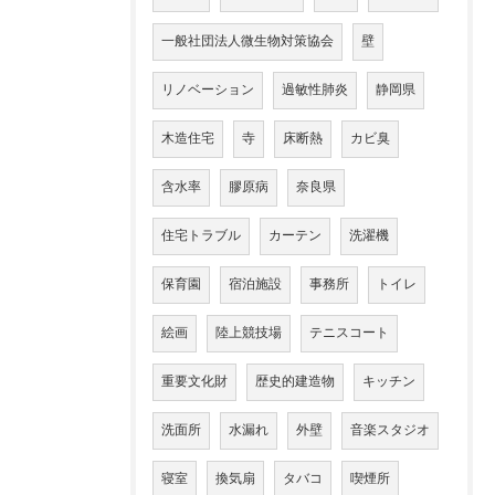
一般社団法人微生物対策協会
壁
リノベーション
過敏性肺炎
静岡県
木造住宅
寺
床断熱
カビ臭
含水率
膠原病
奈良県
住宅トラブル
カーテン
洗濯機
保育園
宿泊施設
事務所
トイレ
絵画
陸上競技場
テニスコート
重要文化財
歴史的建造物
キッチン
洗面所
水漏れ
外壁
音楽スタジオ
寝室
換気扇
タバコ
喫煙所