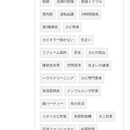
収納
北側の部屋
新築トラブル
壁内部
逆転結露
24時間換気
第3種換気
カビ再発
カビキラー効かない
住まい
リフォーム節約
安全
カビの悩み
建材含水率
空間洗浄
住まいの健康
ハウスクリーニング
カビ専門業者
加湿器肺炎
インフルエンザ対策
鍋パーティー
冬の生活
コタツカビ対策
布団乾燥機
ダニ対策
石油ファンヒーター
結露対策