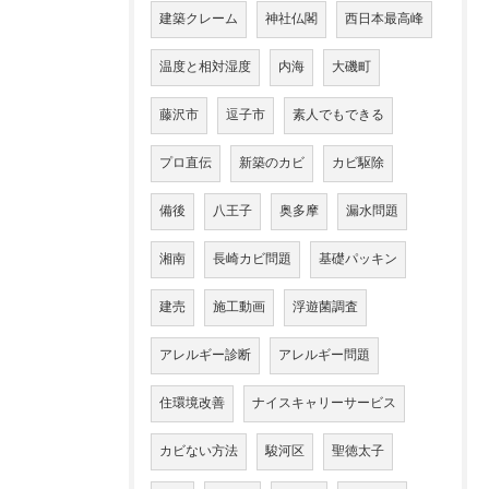
建築クレーム
神社仏閣
西日本最高峰
温度と相対湿度
内海
大磯町
藤沢市
逗子市
素人でもできる
プロ直伝
新築のカビ
カビ駆除
備後
八王子
奥多摩
漏水問題
湘南
長崎カビ問題
基礎パッキン
建売
施工動画
浮遊菌調査
アレルギー診断
アレルギー問題
住環境改善
ナイスキャリーサービス
カビない方法
駿河区
聖徳太子