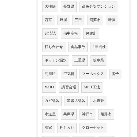
大掃除
長野県
高級分譲マンション
西宮
芦屋
三田
阿蘇市
時局
経済誌
備中高松
保健所
打ち合わせ
食品事故
1年点検
キッチン漏水
三重県
岐阜県
淀川区
空気質
マーベックス
胞子
VAIO
講習会場
MIST工法
カビ講習
加盟店講習
水道管
水道屋
兵庫県
神戸市
姫路市
澄家
押し入れ
クローゼット