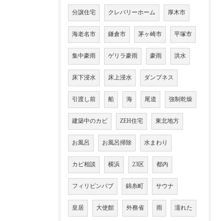
分譲住宅
クレバリーホーム
厚木市
海老名市
鎌倉市
茅ヶ崎市
平塚市
集中豪雨
ゲリラ豪雨
豪雨
洪水
床下浸水
床上浸水
ダンプネス
引渡し前
船
海
尾道
強制乾燥
建築中のカビ
ZEH住宅
東北地方
お風呂
お風呂掃除
水まわり
カビ相談
横浜
23区
都内
フィリピンパブ
錦糸町
サウナ
皇居
大使館
外務省
雨
濡れた