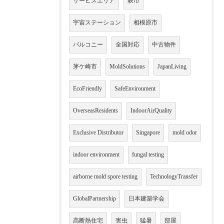
サービスエリア
萩市
宇宙ステーション
相模原市
バルコニー
全国対応
中古物件
茅ケ崎市
MoldSolutions
JapanLiving
EcoFriendly
SafeEnvironment
OverseasResidents
IndoorAirQuality
Exclusive Distributor
Singapore
mold odor
indoor environment
fungal testing
airborne mold spore testing
TechnologyTransfer
GlobalPartnership
日本建築学会
高断熱住宅
害虫
猛暑
部屋