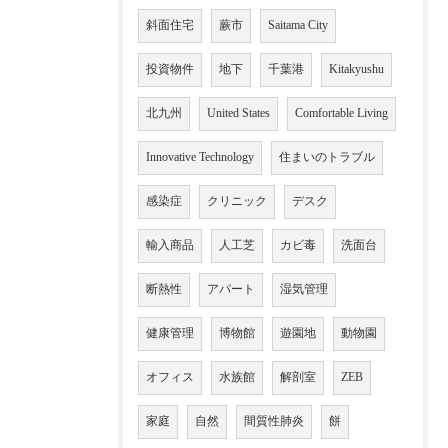
斜面住宅
蕨市
Saitama City
投資物件
地下
千葉港
Kitakyushu
北九州
United States
Comfortable Living
Innovative Technology
住まいのトラブル
感染症
クリニック
デスク
輸入商品
人工芝
カビ毒
洗面台
断熱性
アパート
湿気管理
健康管理
博物館
遊園地
動物園
オフィス
水族館
解剖室
ZEB
家庭
自然
間質性肺炎
餅