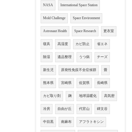
NASA
International Space Station
Mold Challenge
Space Environment
Astronaut Health
Space Research
更衣室
寝具
高湿度
カビ防止
省エネ
除湿
遺品整理
うつ病
チーズ
新生児
原発性免疫不全症候群
畳
熊本県
宮崎県
佐賀県
長崎県
カビ取り剤
麹
地球温暖化
高気密
冷房
自由が丘
代官山
碑文谷
中目黒
南麻布
アフラトキシン