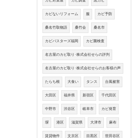
カビ対策屋
カビ調査
黒カビ
カビないリフォーム
服
カビ予防
桑名竹取物語
桑竹会
桑名市
カビバスターズ福岡
カビ菌検査
名古屋のカビ取り･株式会社せらの評判
名古屋のカビ取り･株式会社せらのお客様の声
たらち根
大食い
タンス
台風被害
大田区
福井県
新宿区
千代田区
中野市
渋谷区
岐阜市
カビ発育
塀
港区
滋賀県
大津市
麻布
賃貸物件
文京区
目黒区
世田谷区