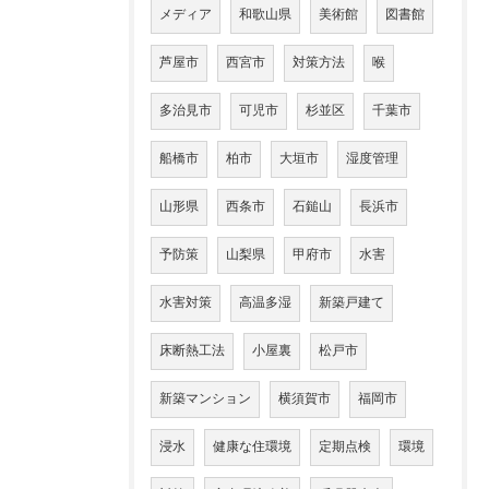
メディア
和歌山県
美術館
図書館
芦屋市
西宮市
対策方法
喉
多治見市
可児市
杉並区
千葉市
船橋市
柏市
大垣市
湿度管理
山形県
西条市
石鎚山
長浜市
予防策
山梨県
甲府市
水害
水害対策
高温多湿
新築戸建て
床断熱工法
小屋裏
松戸市
新築マンション
横須賀市
福岡市
浸水
健康な住環境
定期点検
環境