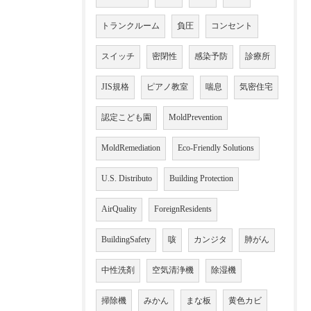
トランクルーム
負圧
コンセント
スイッチ
密閉性
感染予防
診療所
JIS規格
ピアノ教室
喘息
気密住宅
認定こども園
MoldPrevention
MoldRemediation
Eco-Friendly Solutions
U.S. Distributo
Building Protection
AirQuality
ForeignResidents
BuildingSafety
咳
カンジタ
肺がん
中性洗剤
空気清浄機
除湿機
掃除機
みかん
まな板
黄色カビ