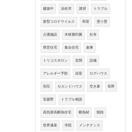
建築中
浜松市
講習
トラブル
新型コロナウイルス
和室
塗り壁
介護施設
木材腐朽菌
社寺
県営住宅
集合住宅
倉庫
トリコスポロン
玄関
設備
アレルギー予防
浴室
ログハウス
別荘
セカンドハウス
空き家
長野
安曇野
トラブル相談
高気密高断熱住宅
断熱材
階段
世界遺産
寺院
メンテナンス