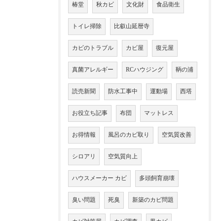
椿堂
秋カビ
文化財
食品衛生
トイレ掃除
比叡山延暦寺
カビのトラブル
カビ屋
復元屋
真菌アレルギー
RCハウジング
鞆の浦
読売新聞
防水工事中
運動場
西塔
お役立ち記事
布団
マットレス
お得情報
風呂のカビ取り
空気質改善
シロアリ
空気質向上
ハウスメーカー カビ
多頭飼育崩壊
臭い問題
死臭
新築のカビ問題