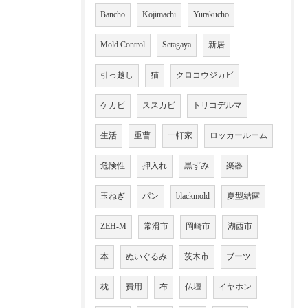
Banchō
Kōjimachi
Yurakuchō
Mold Control
Setagaya
新居
引っ越し
猫
クロコウジカビ
ケカビ
ススカビ
トリコデルマ
生活
重曹
一軒家
ロッカールーム
危険性
押入れ
黒ずみ
楽器
玉ねぎ
パン
blackmold
夏型結露
ZEH-M
常滑市
岡崎市
湖西市
本
ぬいぐるみ
茨木市
ブーツ
枕
費用
布
仏壇
イヤホン