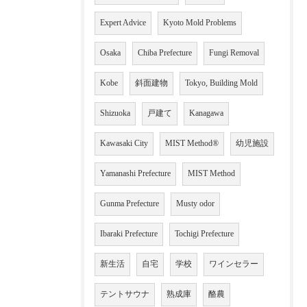
Expert Advice
Kyoto Mold Problems
Osaka
Chiba Prefecture
Fungi Removal
Kobe
斜面建物
Tokyo, Building Mold
Shizuoka
戸建て
Kanagawa
Kawasaki City
MIST Method®
幼児施設
Yamanashi Prefecture
MIST Method
Gunma Prefecture
Musty odor
Ibaraki Prefecture
Tochigi Prefecture
新生活
自宅
学校
ワインセラー
テントサウナ
熟成庫
酪農