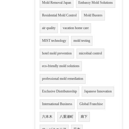
Mold Removal Japan
Embassy Mold Solutions
Residential Mold Control
Mold Busters
air quality
vacation home care
MIST technology
mold testing
hotel mold prevention
microbial control
eco-friendly mold solutions
professional mold remediation
Exclusive Distributorship
Japanese Innovation
International Business
Global Franchise
六本木
八重瀬町
廊下