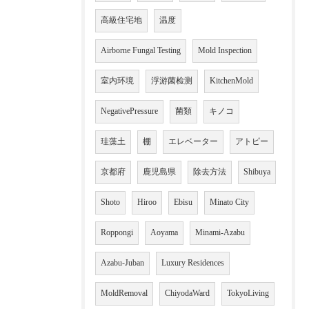
高級住宅地
温度
Airborne Fungal Testing
Mold Inspection
室内环境
浮游菌检测
KitchenMold
NegativePressure
菌類
キノコ
珪藻土
棚
エレベーター
アトピー
京都府
鹿児島県
除去方法
Shibuya
Shoto
Hiroo
Ebisu
Minato City
Roppongi
Aoyama
Minami-Azabu
Azabu-Juban
Luxury Residences
MoldRemoval
ChiyodaWard
TokyoLiving