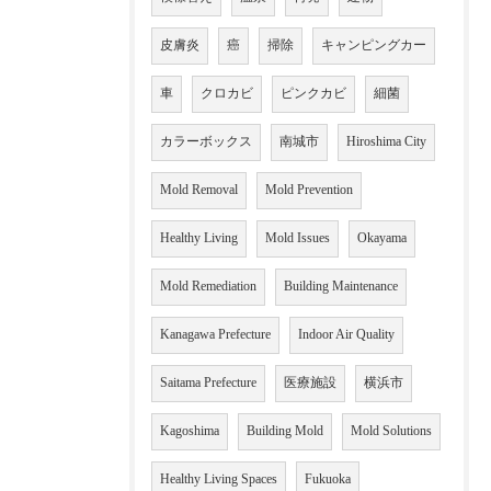
皮膚炎
癌
掃除
キャンピングカー
車
クロカビ
ピンクカビ
細菌
カラーボックス
南城市
Hiroshima City
Mold Removal
Mold Prevention
Healthy Living
Mold Issues
Okayama
Mold Remediation
Building Maintenance
Kanagawa Prefecture
Indoor Air Quality
Saitama Prefecture
医療施設
横浜市
Kagoshima
Building Mold
Mold Solutions
Healthy Living Spaces
Fukuoka