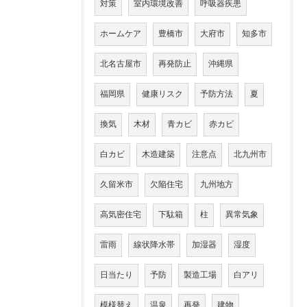
対策
室内環境改善
呼吸器疾患
ホームケア
豊橋市
大府市
知多市
北名古屋市
再発防止
沖縄県
福岡県
健康リスク
予防方法
夏
換気
木材
青カビ
赤カビ
白カビ
木造建築
注意点
北九州市
久留米市
欠陥住宅
九州地方
高気密住宅
下駄箱
柱
異常気象
雷雨
線状降水帯
加湿器
湿度
日当たり
予防
製造工場
白アリ
模様替え
温泉
再発
建物