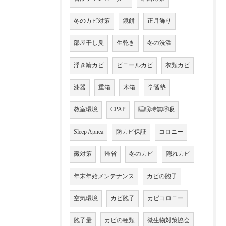
冬のカビ対策
鏡餅
正月飾り
部屋干し臭
生乾き
冬の洗濯
浮き輪カビ
ビニールカビ
衣類カビ
漆器
重箱
木箱
学習塾
教室環境
CPAP
睡眠時無呼吸
Sleep Apnea
防カビ保証
コロニー
黴対策
帰省
冬のカビ
隠れカビ
年末年始メンテナンス
カビの胞子
空気環境
カビ胞子
カビコロニー
胞子量
カビの種類
微生物対策協会