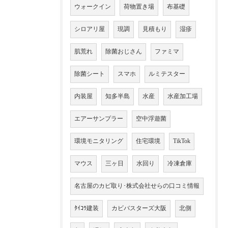
ウォークイン
荷物置き場
布基礎
シロアリ屋
現調
見積もり
湿疹
肌荒れ
除菌おじさん
ファミマ
除菌シート
スマホ
ルミテスター
内装屋
知多半島
水産
水産加工場
エアーサンプラー
空中浮遊菌
環境モニタリング
住宅環境
TikTok
マウス
三ヶ日
水回り
冷凍倉庫
名古屋のカビ取り･株式会社せらの口コミ情報
ﾀｲｺｳ建装
カビバスターズ大阪
北側