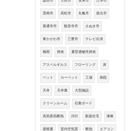
益田市
大田市
安来市
江津市
雲南市
高松市
丸亀市
坂出市
善通寺市
観音寺市
さぬき市
東かがわ市
三豊市
テレビ出演
梅雨
肺炎
夏型過敏性肺炎
アスペルギルス
フローリング
床
ペット
カーペット
工場
病院
天井
天井裏
大型施設
クリーンルーム
石膏ボード
高気密高断熱
ZEH
新築住宅
漆喰
屋根裏
室内空気質
断熱
エアコン