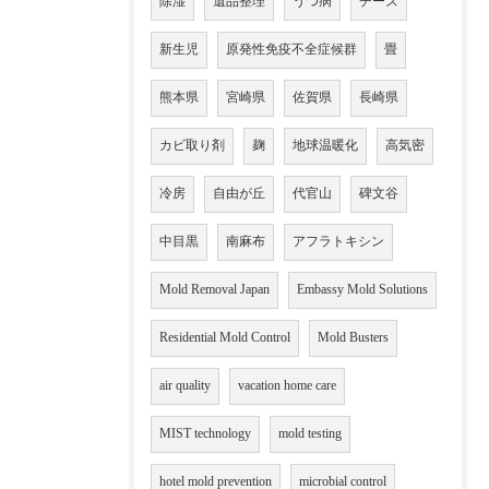
除湿
遺品整理
うつ病
チーズ
新生児
原発性免疫不全症候群
畳
熊本県
宮崎県
佐賀県
長崎県
カビ取り剤
麹
地球温暖化
高気密
冷房
自由が丘
代官山
碑文谷
中目黒
南麻布
アフラトキシン
Mold Removal Japan
Embassy Mold Solutions
Residential Mold Control
Mold Busters
air quality
vacation home care
MIST technology
mold testing
hotel mold prevention
microbial control