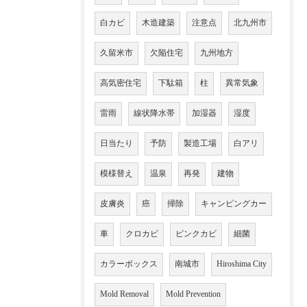
白カビ
木造建築
注意点
北九州市
久留米市
欠陥住宅
九州地方
高気密住宅
下駄箱
柱
異常気象
雷雨
線状降水帯
加湿器
湿度
日当たり
予防
製造工場
白アリ
模様替え
温泉
再発
建物
皮膚炎
癌
掃除
キャンピングカー
車
クロカビ
ピンクカビ
細菌
カラーボックス
南城市
Hiroshima City
Mold Removal
Mold Prevention