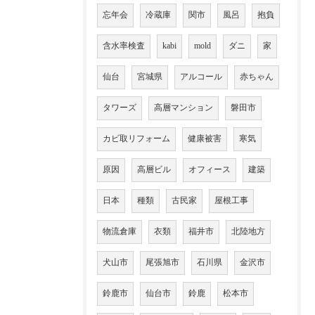
忘年会
冷蔵庫
関市
風呂
抱負
含水率検査
kabi
mold
ダニ
家
仙台
宮城県
アルコール
赤ちゃん
タワーズ
高層マンション
磐田市
カビ取リフォーム
健康被害
寒気
原因
高層ビル
オフィース
建築
日本
種類
古民家
屋根工事
物流倉庫
衣類
福井市
北陸地方
犬山市
尾張旭市
石川県
金沢市
鈴鹿市
仙台市
鈴鹿
松本市