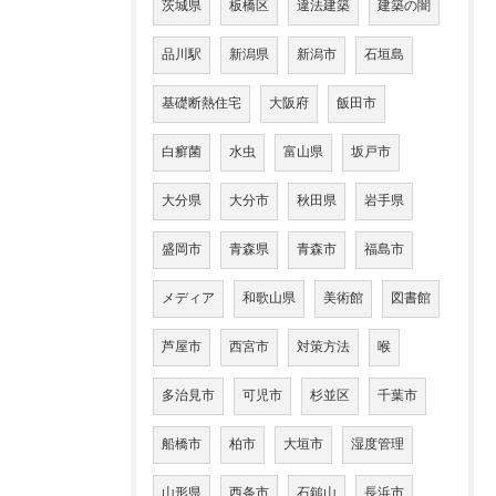
茨城県
板橋区
違法建築
建築の闇
品川駅
新潟県
新潟市
石垣島
基礎断熱住宅
大阪府
飯田市
白癬菌
水虫
富山県
坂戸市
大分県
大分市
秋田県
岩手県
盛岡市
青森県
青森市
福島市
メディア
和歌山県
美術館
図書館
芦屋市
西宮市
対策方法
喉
多治見市
可児市
杉並区
千葉市
船橋市
柏市
大垣市
湿度管理
山形県
西条市
石鎚山
長浜市