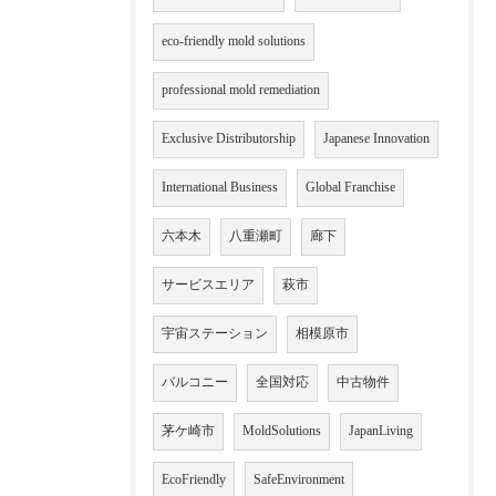
eco-friendly mold solutions
professional mold remediation
Exclusive Distributorship
Japanese Innovation
International Business
Global Franchise
六本木
八重瀬町
廊下
サービスエリア
萩市
宇宙ステーション
相模原市
バルコニー
全国対応
中古物件
茅ケ崎市
MoldSolutions
JapanLiving
EcoFriendly
SafeEnvironment