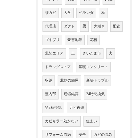
茶カビ
大学
ベランダ
秋
代理店
ダクト
梁
大引き
配管
ゴキブリ
豪雪地帯
花粉
北陸エリア
土
さいたま市
犬
ドラッグストア
基礎コンクリート
収納
北側の部屋
新築トラブル
壁内部
逆転結露
24時間換気
第3種換気
カビ再発
カビキラー効かない
住まい
リフォーム節約
安全
カビの悩み