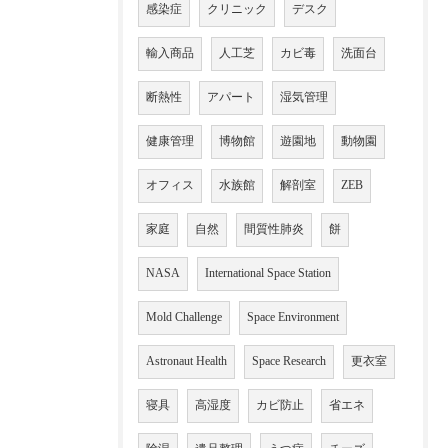
感染症
クリニック
デスク
輸入商品
人工芝
カビ毒
洗面台
断熱性
アパート
湿気管理
健康管理
博物館
遊園地
動物園
オフィス
水族館
解剖室
ZEB
家庭
自然
間質性肺炎
餅
NASA
International Space Station
Mold Challenge
Space Environment
Astronaut Health
Space Research
更衣室
寝具
高湿度
カビ防止
省エネ