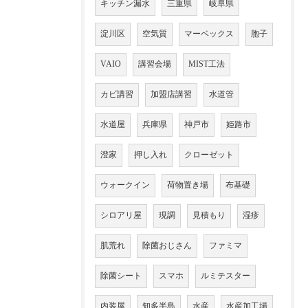
キッチン漏水
三重県
岐阜県
淀川区
空気質
マーベックス
胞子
VAIO
講習会場
MIST工法
カビ講習
加盟店講習
水道管
水道屋
兵庫県
神戸市
姫路市
澄家
押し入れ
クローゼット
ウォークイン
荷物置き場
布基礎
シロアリ屋
現調
見積もり
湿疹
肌荒れ
除菌おじさん
ファミマ
除菌シート
スマホ
ルミテスター
内装屋
知多半島
水産
水産加工場