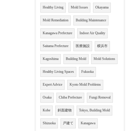
Healthy Living
Mold Issues
Okayama
Mold Remediation
Building Maintenance
Kanagawa Prefecture
Indoor Air Quality
Saitama Prefecture
医療施設
横浜市
Kagoshima
Building Mold
Mold Solutions
Healthy Living Spaces
Fukuoka
Expert Advice
Kyoto Mold Problems
Osaka
Chiba Prefecture
Fungi Removal
Kobe
斜面建物
Tokyo, Building Mold
Shizuoka
戸建て
Kanagawa