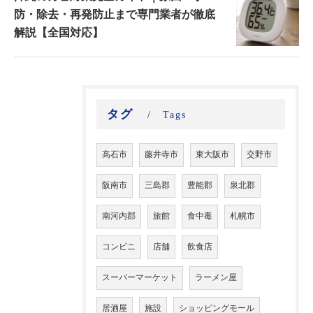
防・除去・再発防止まで専門業者が徹底
解説【全国対応】
タグ
Tags
高石市
藤井寺市
東大阪市
交野市
阪南市
三島郡
豊能郡
泉北郡
南河内郡
旅館
食中毒
札幌市
コンビニ
店舗
飲食店
スーパーマーケット
ラーメン屋
居酒屋
施設
ショッピングモール