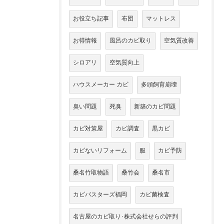
お役立ち記事
布団
マットレス
お得情報
風呂のカビ取り
空気質改善
シロアリ
空気質向上
ハウスメーカー カビ
多頭飼育崩壊
臭い問題
死臭
新築のカビ問題
カビ対策屋
カビ調査
黒カビ
カビないリフォーム
服
カビ予防
桑名竹取物語
桑竹会
桑名市
カビバスターズ福岡
カビ菌検査
名古屋のカビ取り･株式会社せらの評判