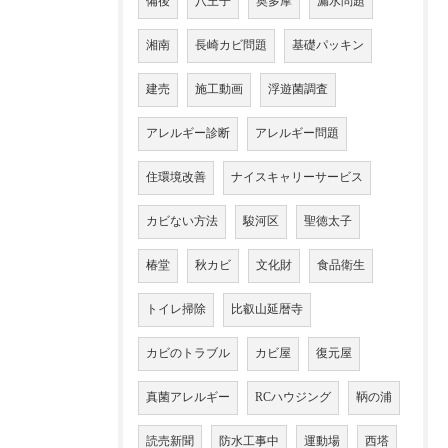
備後
八王子
奥多摩
漏水問題
湘南
長崎カビ問題
基礎パッキン
建売
施工動画
浮遊菌調査
アレルギー診断
アレルギー問題
住環境改善
ナイスキャリーサービス
カビない方法
駿河区
聖徳太子
椿堂
秋カビ
文化財
食品衛生
トイレ掃除
比叡山延暦寺
カビのトラブル
カビ屋
復元屋
真菌アレルギー
RCハウジング
鞆の浦
読売新聞
防水工事中
運動場
西塔