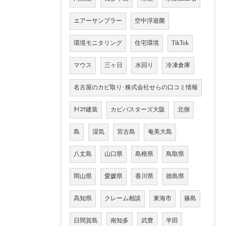
エアーサンプラー
空中浮遊菌
環境モニタリング
住宅環境
TikTok
マウス
三ヶ日
水回り
冷凍倉庫
名古屋のカビ取り･株式会社せらの口コミ情報
ﾀｲｺｳ建装
カビバスターズ大阪
北側
島
湿気
宮古島
奄美大島
八丈島
山口県
島根県
鳥取県
岡山県
愛媛県
香川県
徳島県
高知県
クレーム相談
東海市
篠島
日間賀島
南知多
武豊
半田