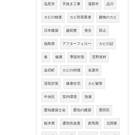
塩尻市
手抜き工事
蒲郡市
品川
カビの検査
カビ対策業者
建物のカビ
日本建築
越前蟹
発生
防止
福島県
アフターフォロー
カビの話
春
健康
季節対策
宜野座村
金武町
カビの特徴
名護市
湿気対策
健康住宅
カビ被害
中央区
室内環境
泡瀬
愛知建築士会
愛知の建築
墨田区
栃木県
通気性改善
群馬県
北関東