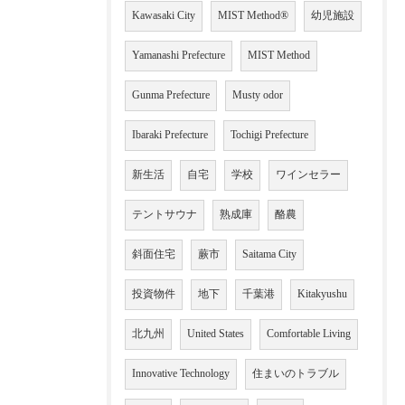
Kawasaki City
MIST Method®
幼児施設
Yamanashi Prefecture
MIST Method
Gunma Prefecture
Musty odor
Ibaraki Prefecture
Tochigi Prefecture
新生活
自宅
学校
ワインセラー
テントサウナ
熟成庫
酪農
斜面住宅
蕨市
Saitama City
投資物件
地下
千葉港
Kitakyushu
北九州
United States
Comfortable Living
Innovative Technology
住まいのトラブル