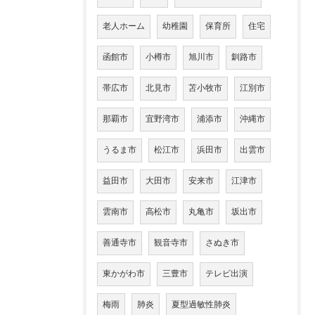
老人ホーム
幼稚園
保育所
住宅
函館市
小樽市
旭川市
釧路市
帯広市
北見市
苫小牧市
江別市
那覇市
宜野湾市
浦添市
沖縄市
うるま市
松江市
浜田市
出雲市
益田市
大田市
安来市
江津市
雲南市
高松市
丸亀市
坂出市
善通寺市
観音寺市
さぬき市
東かがわ市
三豊市
テレビ出演
梅雨
肺炎
夏型過敏性肺炎