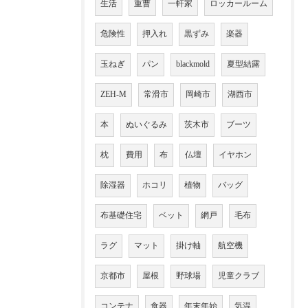
生活
重曹
一軒家
ロッカールーム
危険性
押入れ
黒ずみ
楽器
玉ねぎ
パン
blackmold
夏型結露
ZEH-M
常滑市
岡崎市
湖西市
本
ぬいぐるみ
茨木市
ブーツ
枕
費用
布
仏壇
イヤホン
除湿器
ホコリ
植物
バッグ
布基礎住宅
ベット
網戸
毛布
ラグ
マット
掛け軸
航空機
京都市
屋根
野球場
児童クラブ
コンテナ
食器
年末年始
気温