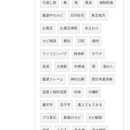
引渡し前
船
海
尾道
強制乾燥
建築中のカビ
ZEH住宅
東北地方
お風呂
お風呂掃除
水まわり
カビ相談
横浜
23区
都内
フィリピンパブ
錦糸町
サウナ
皇居
大使館
外務省
雨
濡れた
建築クレーム
神社仏閣
西日本最高峰
温度と相対湿度
内海
大磯町
藤沢市
逗子市
素人でもできる
プロ直伝
新築のカビ
カビ駆除