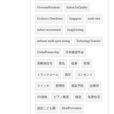
OverseasResidents
IndoorAirQuality
Exclusive Distributor
Singapore
mold odor
indoor environment
fungal testing
airborne mold spore testing
TechnologyTransfer
GlobalPartnership
日本建築学会
高断熱住宅
害虫
猛暑
部屋
トランクルーム
負圧
コンセント
スイッチ
密閉性
感染予防
診療所
JIS規格
ピアノ教室
喘息
気密住宅
認定こども園
MoldPrevention