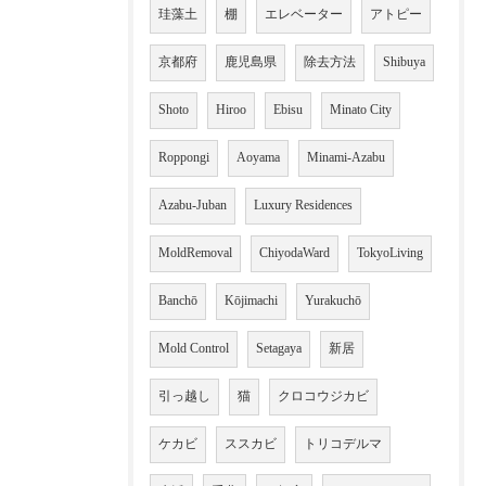
珪藻土
棚
エレベーター
アトピー
京都府
鹿児島県
除去方法
Shibuya
Shoto
Hiroo
Ebisu
Minato City
Roppongi
Aoyama
Minami-Azabu
Azabu-Juban
Luxury Residences
MoldRemoval
ChiyodaWard
TokyoLiving
Banchō
Kōjimachi
Yurakuchō
Mold Control
Setagaya
新居
引っ越し
猫
クロコウジカビ
ケカビ
ススカビ
トリコデルマ