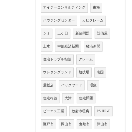
アイジーコンサルティング
東海
ハウジングセンター
カビクレーム
シミ
三ケ日
新築問題
設備屋
上水
中部経済新聞
経済新聞
住宅トラブル相談
クレーム
ウレタングランド
競技場
南国
量販店
バックヤード
瑕疵
住宅相談
大津
住宅問題
ピーエス工業
放射冷暖房
PS HR-C
瀬戸市
岡山市
倉敷市
津山市