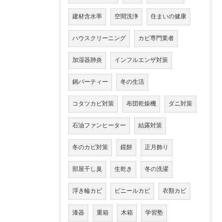
建材含水率
空間洗浄
住まいの健康
ハウスクリーニング
カビ専門業者
加湿器肺炎
インフルエンザ対策
鍋パーティー
冬の生活
コタツカビ対策
布団乾燥機
ダニ対策
石油ファンヒーター
結露対策
冬のカビ対策
鏡餅
正月飾り
部屋干し臭
生乾き
冬の洗濯
浮き輪カビ
ビニールカビ
衣類カビ
漆器
重箱
木箱
学習塾