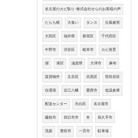
名古屋のカビ取り･株式会社せらのお客様の声
たらち根
大食い
タンス
台風被害
大田区
福井県
新宿区
千代田区
中野市
渋谷区
岐阜市
カビ発育
塀
港区
滋賀県
大津市
麻布
賃貸物件
文京区
目黒区
世田谷区
住環境
近江八幡
愛西市
低温倉庫
配送センター
天白区
名古屋市
藤枝市
四日市市
冬
長久手市
洗面
豊田市
一宮市
駐車場