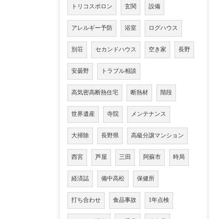
トリコスポロン
玄関
設備
アレルギー予防
浴室
ログハウス
別荘
セカンドハウス
空き家
長野
安曇野
トラブル相談
高気密高断熱住宅
断熱材
階段
世界遺産
寺院
メンテナンス
大掃除
長野県
高級分譲マンション
西宮
芦屋
三田
阿蘇市
時局
経済誌
備中高松
保健所
打ち合わせ
食品事故
1年点検