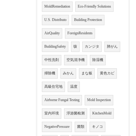
MoldRemediation
Eco-Friendly Solutions
U.S. Distributo
Building Protection
AirQuality
ForeignResidents
BuildingSafety
咳
カンジタ
肺がん
中性洗剤
空気清浄機
除湿機
掃除機
みかん
まな板
黄色カビ
高級住宅地
温度
Airborne Fungal Testing
Mold Inspection
室内环境
浮游菌检测
KitchenMold
NegativePressure
菌類
キノコ