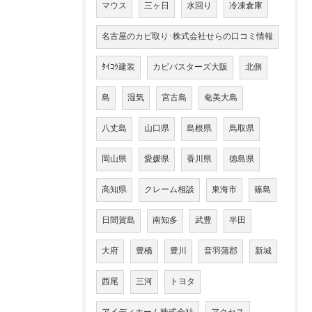
マウス
三ヶ日
水回り
冷凍倉庫
名古屋のカビ取り･株式会社せらの口コミ情報
ﾀｲｺｳ建装
カビバスターズ大阪
北側
島
湿気
宮古島
奄美大島
八丈島
山口県
島根県
鳥取県
岡山県
愛媛県
香川県
徳島県
高知県
クレーム相談
東海市
篠島
日間賀島
南知多
武豊
半田
大府
豊橋
豊川
音羽蒲郡
新城
西尾
三河
トヨタ