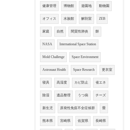
健康管理
博物館
遊園地
動物園
オフィス
水族館
解剖室
ZEB
家庭
自然
間質性肺炎
餅
NASA
International Space Station
Mold Challenge
Space Environment
Astronaut Health
Space Research
更衣室
寝具
高湿度
カビ防止
省エネ
除湿
遺品整理
うつ病
チーズ
新生児
原発性免疫不全症候群
畳
熊本県
宮崎県
佐賀県
長崎県