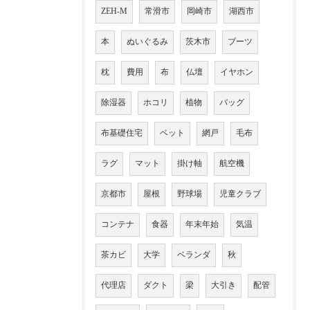
ZEH-M
常滑市
岡崎市
湖西市
本
ぬいぐるみ
茨木市
ブーツ
枕
費用
布
仏壇
イヤホン
除湿器
ホコリ
植物
バッグ
布基礎住宅
ベット
網戸
毛布
ラグ
マット
掛け軸
航空機
京都市
屋根
野球場
児童クラブ
コンテナ
食器
年末年始
気温
茶カビ
大学
ベランダ
秋
代理店
ダクト
梁
大引き
配管