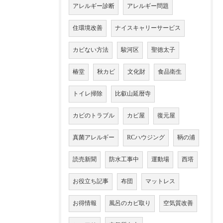
アレルギー診断
アレルギー問題
住環境改善
ナイスキャリーサービス
カビない方法
駿河区
聖徳太子
椿堂
秋カビ
文化財
食品衛生
トイレ掃除
比叡山延暦寺
カビのトラブル
カビ屋
復元屋
真菌アレルギー
RCハウジング
鞆の浦
読売新聞
防水工事中
運動場
西塔
お役立ち記事
布団
マットレス
お得情報
風呂のカビ取り
空気質改善