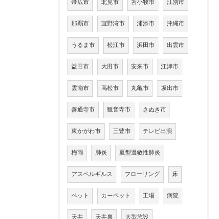
帯広市
北見市
苫小牧市
江別市
那覇市
宜野湾市
浦添市
沖縄市
うるま市
松江市
浜田市
出雲市
益田市
大田市
安来市
江津市
雲南市
高松市
丸亀市
坂出市
善通寺市
観音寺市
さぬき市
東かがわ市
三豊市
テレビ出演
梅雨
肺炎
夏型過敏性肺炎
アスペルギルス
フローリング
床
ペット
カーペット
工場
病院
天井
天井裏
大型施設