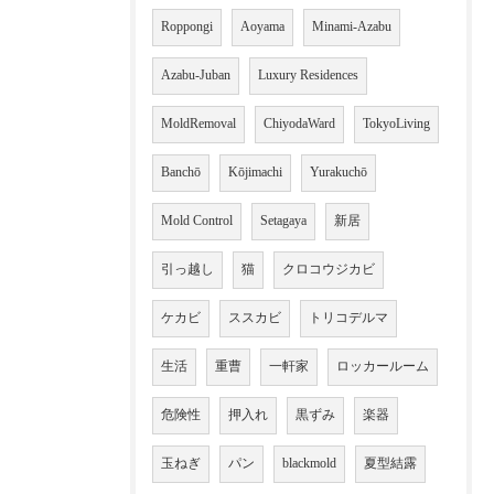
Roppongi
Aoyama
Minami-Azabu
Azabu-Juban
Luxury Residences
MoldRemoval
ChiyodaWard
TokyoLiving
Banchō
Kōjimachi
Yurakuchō
Mold Control
Setagaya
新居
引っ越し
猫
クロコウジカビ
ケカビ
ススカビ
トリコデルマ
生活
重曹
一軒家
ロッカールーム
危険性
押入れ
黒ずみ
楽器
玉ねぎ
パン
blackmold
夏型結露