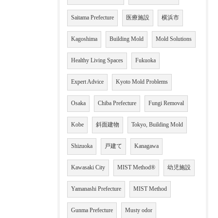
Saitama Prefecture
医療施設
横浜市
Kagoshima
Building Mold
Mold Solutions
Healthy Living Spaces
Fukuoka
Expert Advice
Kyoto Mold Problems
Osaka
Chiba Prefecture
Fungi Removal
Kobe
斜面建物
Tokyo, Building Mold
Shizuoka
戸建て
Kanagawa
Kawasaki City
MIST Method®
幼児施設
Yamanashi Prefecture
MIST Method
Gunma Prefecture
Musty odor