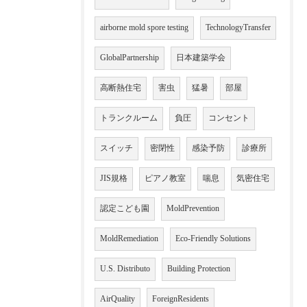
airborne mold spore testing
TechnologyTransfer
GlobalPartnership
日本建築学会
高断熱住宅
害虫
猛暑
部屋
トランクルーム
負圧
コンセント
スイッチ
密閉性
感染予防
診療所
JIS規格
ピアノ教室
喘息
気密住宅
認定こども園
MoldPrevention
MoldRemediation
Eco-Friendly Solutions
U.S. Distributo
Building Protection
AirQuality
ForeignResidents