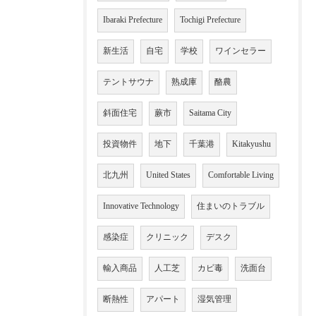
Ibaraki Prefecture
Tochigi Prefecture
新生活
自宅
学校
ワインセラー
テントサウナ
熟成庫
酪農
斜面住宅
蕨市
Saitama City
投資物件
地下
千葉港
Kitakyushu
北九州
United States
Comfortable Living
Innovative Technology
住まいのトラブル
感染症
クリニック
デスク
輸入商品
人工芝
カビ毒
洗面台
断熱性
アパート
湿気管理