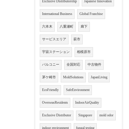
Exclusive Distributorship
Japanese Innovation
International Business
Global Franchise
六本木
八重瀬町
廊下
サービスエリア
萩市
宇宙ステーション
相模原市
バルコニー
全国対応
中古物件
茅ケ崎市
MoldSolutions
JapanLiving
EcoFriendly
SafeEnvironment
OverseasResidents
IndoorAirQuality
Exclusive Distributor
Singapore
mold odor
indoor environment
fungal testing