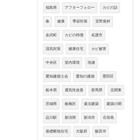
福島県
アフターフォロー
カビの話
春
健康
季節対策
宜野座村
金武町
カビの特徴
名護市
湿気対策
健康住宅
カビ被害
中央区
室内環境
泡瀬
愛知建築士会
愛知の建築
墨田区
栃木県
通気性改善
群馬県
北関東
茨城県
板橋区
違法建築
建築の闇
品川駅
新潟県
新潟市
石垣島
基礎断熱住宅
大阪府
飯田市