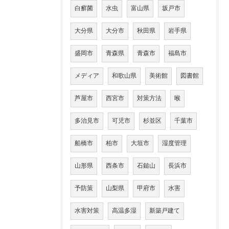
白癬菌
水虫
富山県
坂戸市
大分県
大分市
秋田県
岩手県
盛岡市
青森県
青森市
福島市
メディア
和歌山県
美術館
図書館
芦屋市
西宮市
対策方法
喉
多治見市
可児市
杉並区
千葉市
船橋市
柏市
大垣市
湿度管理
山形県
西条市
石鎚山
長浜市
予防策
山梨県
甲府市
水害
水害対策
高温多湿
新築戸建て