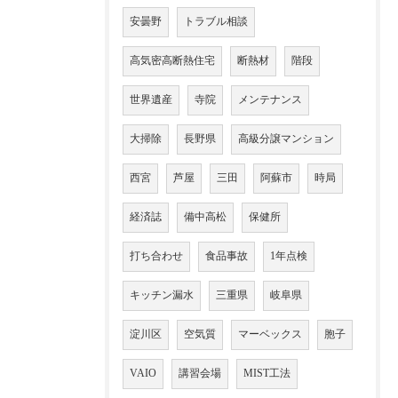
安曇野
トラブル相談
高気密高断熱住宅
断熱材
階段
世界遺産
寺院
メンテナンス
大掃除
長野県
高級分譲マンション
西宮
芦屋
三田
阿蘇市
時局
経済誌
備中高松
保健所
打ち合わせ
食品事故
1年点検
キッチン漏水
三重県
岐阜県
淀川区
空気質
マーベックス
胞子
VAIO
講習会場
MIST工法