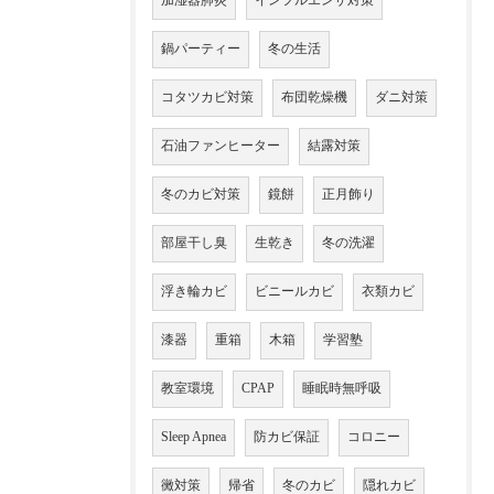
加湿器肺炎
インフルエンザ対策
鍋パーティー
冬の生活
コタツカビ対策
布団乾燥機
ダニ対策
石油ファンヒーター
結露対策
冬のカビ対策
鏡餅
正月飾り
部屋干し臭
生乾き
冬の洗濯
浮き輪カビ
ビニールカビ
衣類カビ
漆器
重箱
木箱
学習塾
教室環境
CPAP
睡眠時無呼吸
Sleep Apnea
防カビ保証
コロニー
黴対策
帰省
冬のカビ
隠れカビ