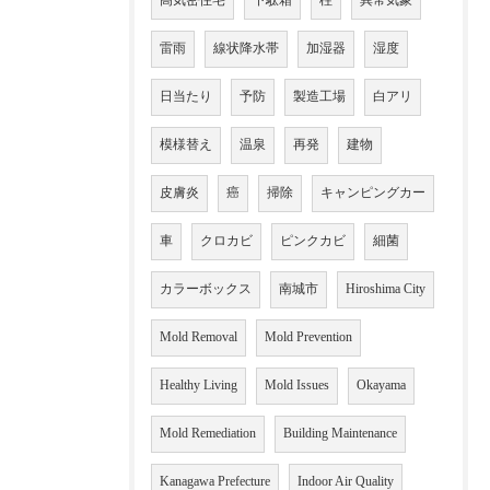
高気密住宅
下駄箱
柱
異常気象
雷雨
線状降水帯
加湿器
湿度
日当たり
予防
製造工場
白アリ
模様替え
温泉
再発
建物
皮膚炎
癌
掃除
キャンピングカー
車
クロカビ
ピンクカビ
細菌
カラーボックス
南城市
Hiroshima City
Mold Removal
Mold Prevention
Healthy Living
Mold Issues
Okayama
Mold Remediation
Building Maintenance
Kanagawa Prefecture
Indoor Air Quality