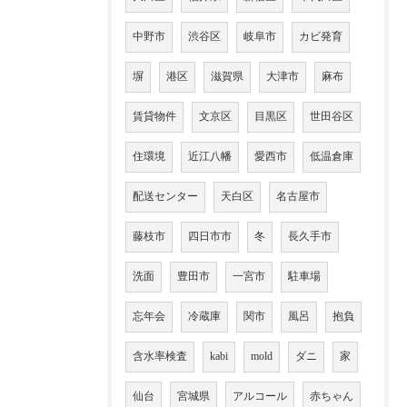
中野市
渋谷区
岐阜市
カビ発育
塀
港区
滋賀県
大津市
麻布
賃貸物件
文京区
目黒区
世田谷区
住環境
近江八幡
愛西市
低温倉庫
配送センター
天白区
名古屋市
藤枝市
四日市市
冬
長久手市
洗面
豊田市
一宮市
駐車場
忘年会
冷蔵庫
関市
風呂
抱負
含水率検査
kabi
mold
ダニ
家
仙台
宮城県
アルコール
赤ちゃん