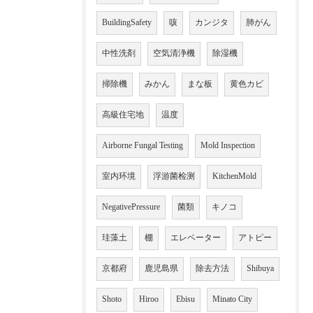
BuildingSafety
咳
カンジタ
肺がん
中性洗剤
空気清浄機
除湿機
掃除機
みかん
まな板
黄色カビ
高級住宅地
温度
Airborne Fungal Testing
Mold Inspection
室内环境
浮游菌检测
KitchenMold
NegativePressure
菌類
キノコ
珪藻土
棚
エレベーター
アトピー
京都府
鹿児島県
除去方法
Shibuya
Shoto
Hiroo
Ebisu
Minato City