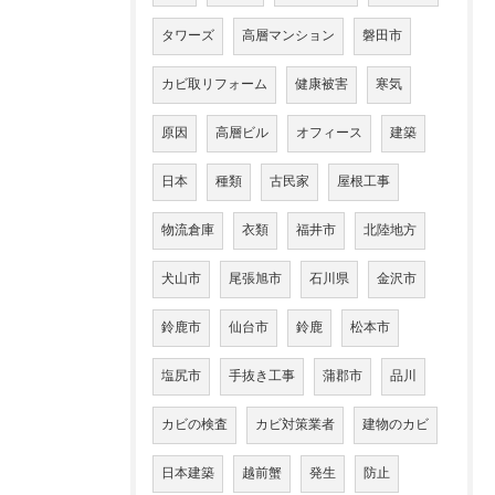
タワーズ
高層マンション
磐田市
カビ取リフォーム
健康被害
寒気
原因
高層ビル
オフィース
建築
日本
種類
古民家
屋根工事
物流倉庫
衣類
福井市
北陸地方
犬山市
尾張旭市
石川県
金沢市
鈴鹿市
仙台市
鈴鹿
松本市
塩尻市
手抜き工事
蒲郡市
品川
カビの検査
カビ対策業者
建物のカビ
日本建築
越前蟹
発生
防止