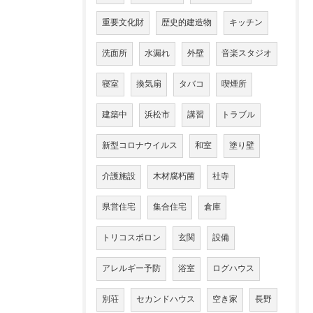
重要文化財
歴史的建造物
キッチン
洗面所
水漏れ
外壁
音楽スタジオ
寝室
換気扇
タバコ
喫煙所
建築中
浜松市
講習
トラブル
新型コロナウイルス
和室
塗り壁
介護施設
木材腐朽菌
社寺
県営住宅
集合住宅
倉庫
トリコスポロン
玄関
設備
アレルギー予防
浴室
ログハウス
別荘
セカンドハウス
空き家
長野