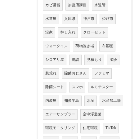
カビ講習
加盟店講習
水道管
水道屋
兵庫県
神戸市
姫路市
澄家
押し入れ
クローゼット
ウォークイン
荷物置き場
布基礎
シロアリ屋
現調
見積もり
湿疹
肌荒れ
除菌おじさん
ファミマ
除菌シート
スマホ
ルミテスター
内装屋
知多半島
水産
水産加工場
エアーサンプラー
空中浮遊菌
環境モニタリング
住宅環境
TikTok