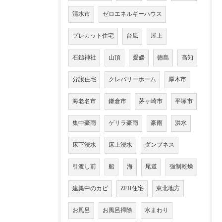
清水市
ゼロエネルギーハウス
プレカット住宅
台風
屋上
石鎚神社
山頂
愛媛
徳島
高知
分譲住宅
クレバリーホーム
厚木市
海老名市
鎌倉市
茅ヶ崎市
平塚市
集中豪雨
ゲリラ豪雨
豪雨
洪水
床下浸水
床上浸水
ダンプネス
引渡し前
船
海
尾道
強制乾燥
建築中のカビ
ZEH住宅
東北地方
お風呂
お風呂掃除
水まわり