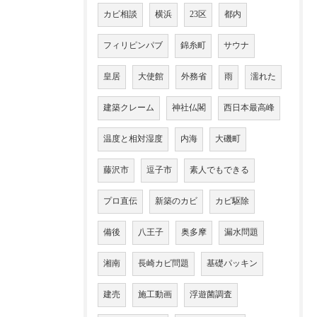
カビ相談
横浜
23区
都内
フィリピンパブ
錦糸町
サウナ
皇居
大使館
外務省
雨
濡れた
建築クレーム
神社仏閣
西日本最高峰
温度と相対湿度
内海
大磯町
藤沢市
逗子市
素人でもできる
プロ直伝
新築のカビ
カビ駆除
備後
八王子
奥多摩
漏水問題
湘南
長崎カビ問題
基礎パッキン
建売
施工動画
浮遊菌調査