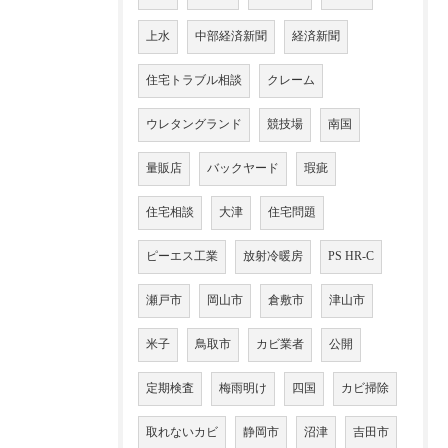
上水
中部経済新聞
経済新聞
住宅トラブル相談
クレーム
ウレタングランド
競技場
南国
量販店
バックヤード
瑕疵
住宅相談
大津
住宅問題
ピーエス工業
放射冷暖房
PS HR-C
瀬戸市
岡山市
倉敷市
津山市
米子
鳥取市
カビ業者
公開
定期検査
梅雨明け
四国
カビ掃除
取れないカビ
静岡市
沼津
吉田市