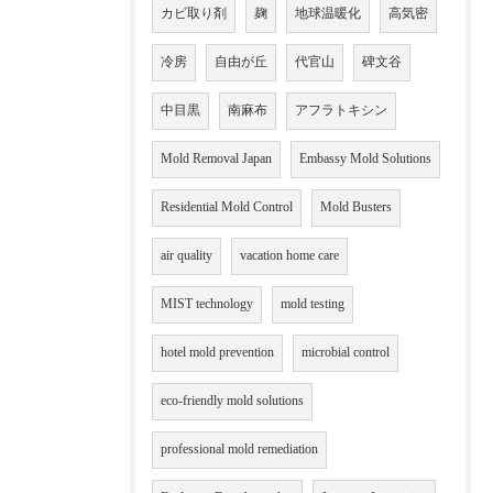
カビ取り剤
麹
地球温暖化
高気密
冷房
自由が丘
代官山
碑文谷
中目黒
南麻布
アフラトキシン
Mold Removal Japan
Embassy Mold Solutions
Residential Mold Control
Mold Busters
air quality
vacation home care
MIST technology
mold testing
hotel mold prevention
microbial control
eco-friendly mold solutions
professional mold remediation