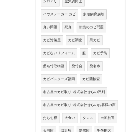
シロアリ
空気質向上
ハウスメーカー カビ
多頭飼育崩壊
臭い問題
死臭
新築のカビ問題
カビ対策屋
カビ調査
黒カビ
カビないリフォーム
服
カビ予防
桑名竹取物語
桑竹会
桑名市
カビバスターズ福岡
カビ菌検査
名古屋のカビ取り･株式会社せらの評判
名古屋のカビ取り･株式会社せらのお客様の声
たらち根
大食い
タンス
台風被害
大田区
福井県
新宿区
千代田区