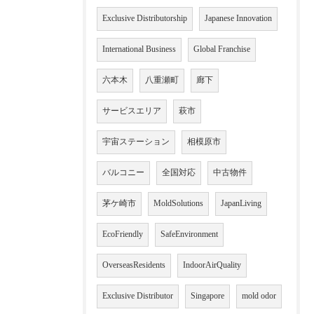
Exclusive Distributorship
Japanese Innovation
International Business
Global Franchise
六本木
八重瀬町
廊下
サービスエリア
萩市
宇宙ステーション
相模原市
バルコニー
全国対応
中古物件
茅ケ崎市
MoldSolutions
JapanLiving
EcoFriendly
SafeEnvironment
OverseasResidents
IndoorAirQuality
Exclusive Distributor
Singapore
mold odor