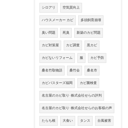
シロアリ
空気質向上
ハウスメーカー カビ
多頭飼育崩壊
臭い問題
死臭
新築のカビ問題
カビ対策屋
カビ調査
黒カビ
カビないリフォーム
服
カビ予防
桑名竹取物語
桑竹会
桑名市
カビバスターズ福岡
カビ菌検査
名古屋のカビ取り･株式会社せらの評判
名古屋のカビ取り･株式会社せらのお客様の声
たらち根
大食い
タンス
台風被害