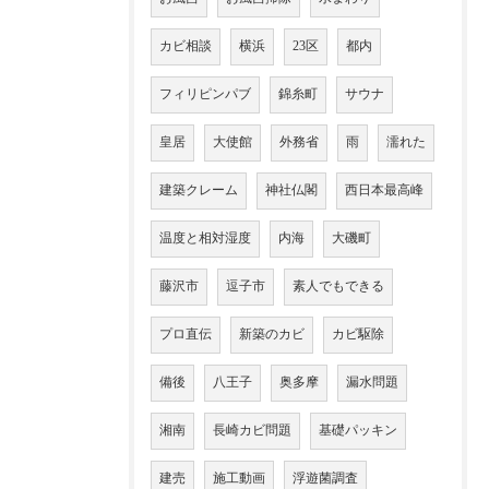
カビ相談
横浜
23区
都内
フィリピンパブ
錦糸町
サウナ
皇居
大使館
外務省
雨
濡れた
建築クレーム
神社仏閣
西日本最高峰
温度と相対湿度
内海
大磯町
藤沢市
逗子市
素人でもできる
プロ直伝
新築のカビ
カビ駆除
備後
八王子
奥多摩
漏水問題
湘南
長崎カビ問題
基礎パッキン
建売
施工動画
浮遊菌調査