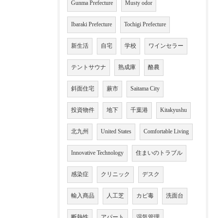
Gunma Prefecture
Musty odor
Ibaraki Prefecture
Tochigi Prefecture
新生活
自宅
学校
ワインセラー
テントサウナ
熟成庫
酪農
斜面住宅
蕨市
Saitama City
投資物件
地下
千葉港
Kitakyushu
北九州
United States
Comfortable Living
Innovative Technology
住まいのトラブル
感染症
クリニック
デスク
輸入商品
人工芝
カビ毒
洗面台
断熱性
アパート
湿気管理