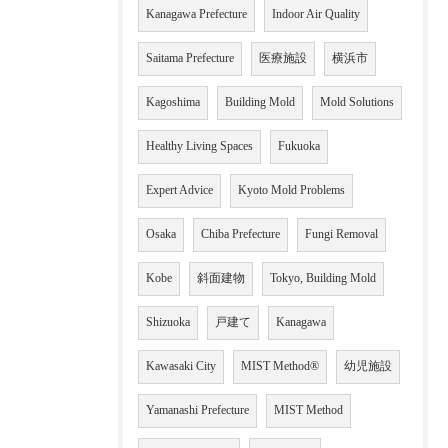
Kanagawa Prefecture
Indoor Air Quality
Saitama Prefecture
医療施設
横浜市
Kagoshima
Building Mold
Mold Solutions
Healthy Living Spaces
Fukuoka
Expert Advice
Kyoto Mold Problems
Osaka
Chiba Prefecture
Fungi Removal
Kobe
斜面建物
Tokyo, Building Mold
Shizuoka
戸建て
Kanagawa
Kawasaki City
MIST Method®
幼児施設
Yamanashi Prefecture
MIST Method