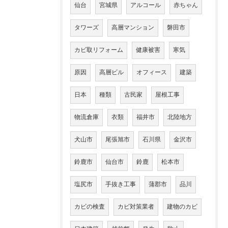
仙台
宮城県
アルコール
赤ちゃん
タワーズ
高層マンション
磐田市
カビ取リフォーム
健康被害
寒気
原因
高層ビル
オフィース
建築
日本
種類
古民家
屋根工事
物流倉庫
衣類
福井市
北陸地方
犬山市
尾張旭市
石川県
金沢市
鈴鹿市
仙台市
鈴鹿
松本市
塩尻市
手抜き工事
蒲郡市
品川
カビの検査
カビ対策業者
建物のカビ