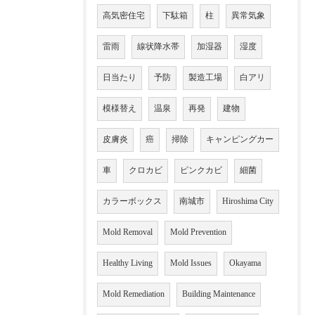
高気密住宅
下駄箱
柱
異常気象
雷雨
線状降水帯
加湿器
湿度
日当たり
予防
製造工場
白アリ
模様替え
温泉
再発
建物
皮膚炎
癌
掃除
キャンピングカー
車
クロカビ
ピンクカビ
細菌
カラーボックス
南城市
Hiroshima City
Mold Removal
Mold Prevention
Healthy Living
Mold Issues
Okayama
Mold Remediation
Building Maintenance