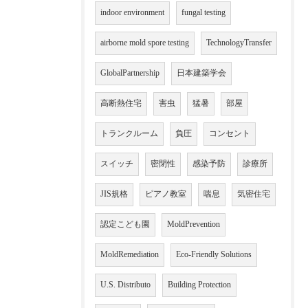
indoor environment
fungal testing
airborne mold spore testing
TechnologyTransfer
GlobalPartnership
日本建築学会
高断熱住宅
害虫
猛暑
部屋
トランクルーム
負圧
コンセント
スイッチ
密閉性
感染予防
診療所
JIS規格
ピアノ教室
喘息
気密住宅
認定こども園
MoldPrevention
MoldRemediation
Eco-Friendly Solutions
U.S. Distributo
Building Protection