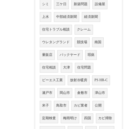
シミ
三ケ日
新築問題
設備屋
上水
中部経済新聞
経済新聞
住宅トラブル相談
クレーム
ウレタングランド
競技場
南国
量販店
バックヤード
瑕疵
住宅相談
大津
住宅問題
ピーエス工業
放射冷暖房
PS HR-C
瀬戸市
岡山市
倉敷市
津山市
米子
鳥取市
カビ業者
公開
定期検査
梅雨明け
四国
カビ掃除