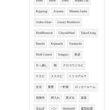
Shoto
Hiroo
Ebisu
Minato City
Roppongi
Aoyama
Minami-Azabu
Azabu-Juban
Luxury Residences
MoldRemoval
ChiyodaWard
TokyoLiving
Banchō
Kōjimachi
Yurakuchō
Mold Control
Setagaya
新居
引っ越し
猫
クロコウジカビ
ケカビ
ススカビ
トリコデルマ
生活
重曹
一軒家
ロッカールーム
危険性
押入れ
黒ずみ
楽器
玉ねぎ
パン
blackmold
夏型結露