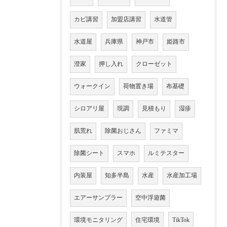
カビ講習
加盟店講習
水道管
水道屋
兵庫県
神戸市
姫路市
澄家
押し入れ
クローゼット
ウォークイン
荷物置き場
布基礎
シロアリ屋
現調
見積もり
湿疹
肌荒れ
除菌おじさん
ファミマ
除菌シート
スマホ
ルミテスター
内装屋
知多半島
水産
水産加工場
エアーサンプラー
空中浮遊菌
環境モニタリング
住宅環境
TikTok