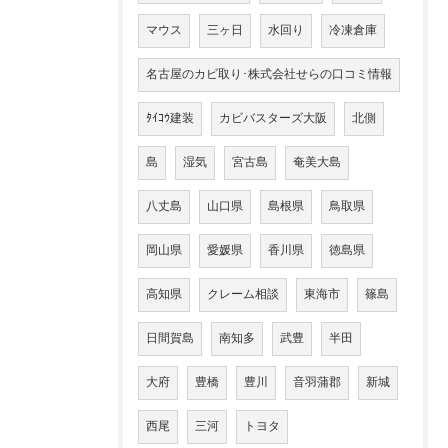
マウス
三ヶ日
水回り
冷凍倉庫
名古屋のカビ取り･株式会社せらの口コミ情報
ﾀｲｺｳ建装
カビバスターズ大阪
北側
島
湿気
宮古島
奄美大島
八丈島
山口県
島根県
鳥取県
岡山県
愛媛県
香川県
徳島県
高知県
クレーム相談
東海市
篠島
日間賀島
南知多
武豊
半田
大府
豊橋
豊川
音羽蒲郡
新城
西尾
三河
トヨタ