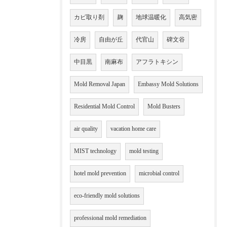
カビ取り剤
麹
地球温暖化
高気密
冷房
自由が丘
代官山
碑文谷
中目黒
南麻布
アフラトキシン
Mold Removal Japan
Embassy Mold Solutions
Residential Mold Control
Mold Busters
air quality
vacation home care
MIST technology
mold testing
hotel mold prevention
microbial control
eco-friendly mold solutions
professional mold remediation