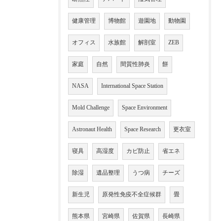
健康管理
博物館
遊園地
動物園
オフィス
水族館
解剖室
ZEB
家庭
自然
間質性肺炎
餅
NASA
International Space Station
Mold Challenge
Space Environment
Astronaut Health
Space Research
更衣室
寝具
高湿度
カビ防止
省エネ
除湿
遺品整理
うつ病
チーズ
新生児
原発性免疫不全症候群
畳
熊本県
宮崎県
佐賀県
長崎県