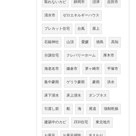
取れないカビ
静岡市
沼津
吉田市
清水市
ゼロエネルギーハウス
プレカット住宅
台風
屋上
石鎚神社
山頂
愛媛
徳島
高知
分譲住宅
クレバリーホーム
厚木市
海老名市
鎌倉市
茅ヶ崎市
平塚市
集中豪雨
ゲリラ豪雨
豪雨
洪水
床下浸水
床上浸水
ダンプネス
引渡し前
船
海
尾道
強制乾燥
建築中のカビ
ZEH住宅
東北地方
お風呂
お風呂掃除
水まわり