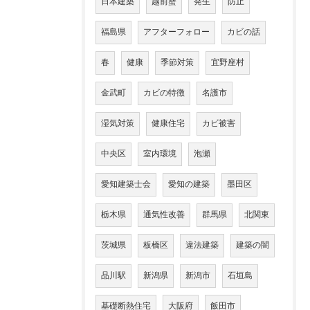
日本建築
越前蟹
発生
防止
福島県
アフターフォロー
カビの話
春
健康
季節対策
宜野座村
金武町
カビの特徴
名護市
湿気対策
健康住宅
カビ被害
中央区
室内環境
泡瀬
愛知建築士会
愛知の建築
墨田区
栃木県
通気性改善
群馬県
北関東
茨城県
板橋区
違法建築
建築の闇
品川駅
新潟県
新潟市
石垣島
基礎断熱住宅
大阪府
飯田市