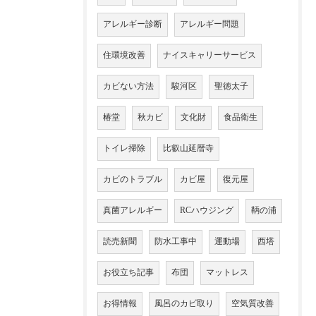
アレルギー診断
アレルギー問題
住環境改善
ナイスキャリーサービス
カビない方法
駿河区
聖徳太子
椿堂
秋カビ
文化財
食品衛生
トイレ掃除
比叡山延暦寺
カビのトラブル
カビ屋
復元屋
真菌アレルギー
RCハウジング
鞆の浦
読売新聞
防水工事中
運動場
西塔
お役立ち記事
布団
マットレス
お得情報
風呂のカビ取り
空気質改善