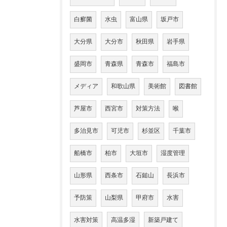
白癬菌
水虫
富山県
坂戸市
大分県
大分市
秋田県
岩手県
盛岡市
青森県
青森市
福島市
メディア
和歌山県
美術館
図書館
芦屋市
西宮市
対策方法
喉
多治見市
可児市
杉並区
千葉市
船橋市
柏市
大垣市
湿度管理
山形県
西条市
石鎚山
長浜市
予防策
山梨県
甲府市
水害
水害対策
高温多湿
新築戸建て