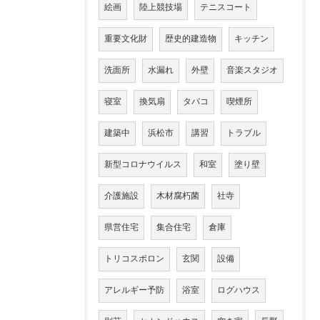
絵画
陸上競技場
テニスコート
重要文化財
歴史的建造物
キッチン
洗面所
水漏れ
外壁
音楽スタジオ
寝室
換気扇
タバコ
喫煙所
建築中
浜松市
講習
トラブル
新型コロナウイルス
和室
塗り壁
介護施設
木材腐朽菌
社寺
県営住宅
集合住宅
倉庫
トリコスポロン
玄関
設備
アレルギー予防
浴室
ログハウス