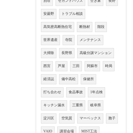
別荘
セカンドハウス
空き家
長野
安曇野
トラブル相談
高気密高断熱住宅
断熱材
階段
世界遺産
寺院
メンテナンス
大掃除
長野県
高級分譲マンション
西宮
芦屋
三田
阿蘇市
時局
経済誌
備中高松
保健所
打ち合わせ
食品事故
1年点検
キッチン漏水
三重県
岐阜県
淀川区
空気質
マーベックス
胞子
VAIO
講習会場
MIST工法