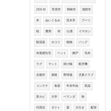
ZEH-M
常滑市
岡崎市
湖西市
本
ぬいぐるみ
茨木市
ブーツ
枕
費用
布
仏壇
イヤホン
除湿器
ホコリ
植物
バッグ
布基礎住宅
ベット
網戸
毛布
ラグ
マット
掛け軸
航空機
京都市
屋根
野球場
児童クラブ
コンテナ
食器
年末年始
気温
茶カビ
大学
ベランダ
秋
代理店
ダクト
梁
大引き
配管