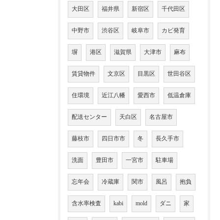
大田区
福井県
新宿区
千代田区
中野市
渋谷区
岐阜市
カビ発育
塀
港区
滋賀県
大津市
麻布
賃貸物件
文京区
目黒区
世田谷区
住環境
近江八幡
愛西市
低温倉庫
配送センター
天白区
名古屋市
藤枝市
四日市市
冬
長久手市
洗面
豊田市
一宮市
駐車場
忘年会
冷蔵庫
関市
風呂
抱負
含水率検査
kabi
mold
ダニ
家