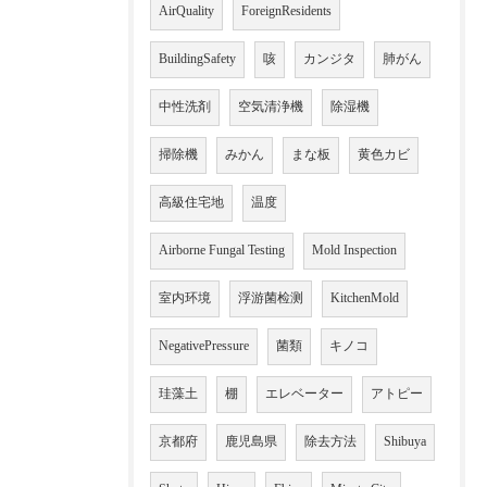
AirQuality
ForeignResidents
BuildingSafety
咳
カンジタ
肺がん
中性洗剤
空気清浄機
除湿機
掃除機
みかん
まな板
黄色カビ
高級住宅地
温度
Airborne Fungal Testing
Mold Inspection
室内环境
浮游菌检测
KitchenMold
NegativePressure
菌類
キノコ
珪藻土
棚
エレベーター
アトピー
京都府
鹿児島県
除去方法
Shibuya