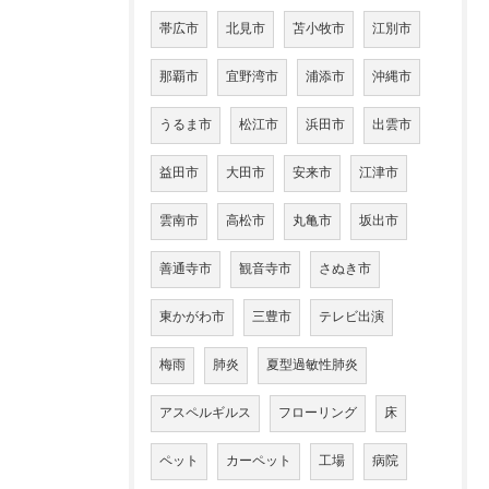
帯広市
北見市
苫小牧市
江別市
那覇市
宜野湾市
浦添市
沖縄市
うるま市
松江市
浜田市
出雲市
益田市
大田市
安来市
江津市
雲南市
高松市
丸亀市
坂出市
善通寺市
観音寺市
さぬき市
東かがわ市
三豊市
テレビ出演
梅雨
肺炎
夏型過敏性肺炎
アスペルギルス
フローリング
床
ペット
カーペット
工場
病院