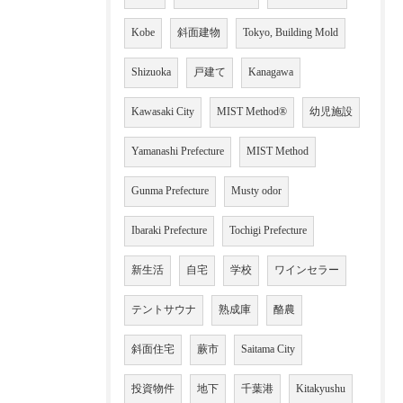
Kobe
斜面建物
Tokyo, Building Mold
Shizuoka
戸建て
Kanagawa
Kawasaki City
MIST Method®
幼児施設
Yamanashi Prefecture
MIST Method
Gunma Prefecture
Musty odor
Ibaraki Prefecture
Tochigi Prefecture
新生活
自宅
学校
ワインセラー
テントサウナ
熟成庫
酪農
斜面住宅
蕨市
Saitama City
投資物件
地下
千葉港
Kitakyushu