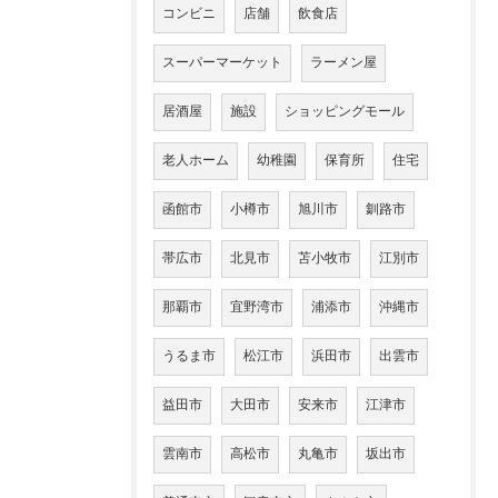
コンビニ
店舗
飲食店
スーパーマーケット
ラーメン屋
居酒屋
施設
ショッピングモール
老人ホーム
幼稚園
保育所
住宅
函館市
小樽市
旭川市
釧路市
帯広市
北見市
苫小牧市
江別市
那覇市
宜野湾市
浦添市
沖縄市
うるま市
松江市
浜田市
出雲市
益田市
大田市
安来市
江津市
雲南市
高松市
丸亀市
坂出市