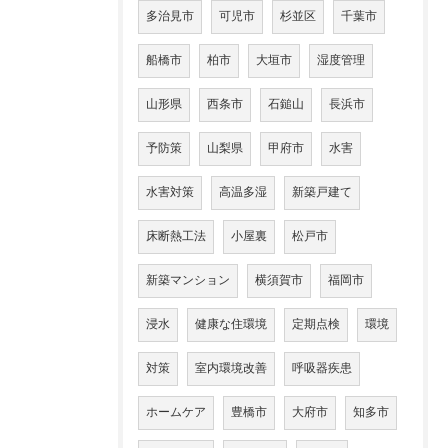
多治見市
可児市
杉並区
千葉市
船橋市
柏市
大垣市
湿度管理
山形県
西条市
石鎚山
長浜市
予防策
山梨県
甲府市
水害
水害対策
高温多湿
新築戸建て
床断熱工法
小屋裏
松戸市
新築マンション
横須賀市
福岡市
浸水
健康な住環境
定期点検
環境
対策
室内環境改善
呼吸器疾患
ホームケア
豊橋市
大府市
知多市