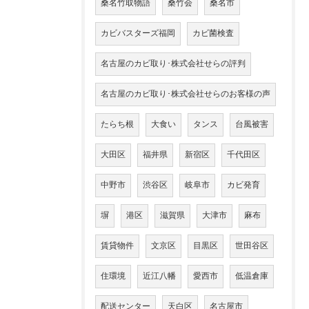
桑名竹取物語
桑竹会
桑名市
カビバスターズ福岡
カビ菌検査
名古屋のカビ取り･株式会社せらの評判
名古屋のカビ取り･株式会社せらのお客様の声
たらち根
大食い
タンス
台風被害
大田区
福井県
新宿区
千代田区
中野市
渋谷区
岐阜市
カビ発育
塀
港区
滋賀県
大津市
麻布
賃貸物件
文京区
目黒区
世田谷区
住環境
近江八幡
愛西市
低温倉庫
配送センター
天白区
名古屋市