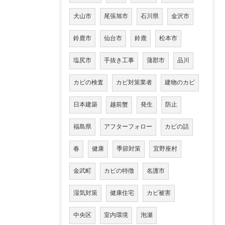
犬山市
尾張旭市
石川県
金沢市
鈴鹿市
仙台市
鈴鹿
松本市
塩尻市
手抜き工事
蒲郡市
品川
カビの検査
カビ対策業者
建物のカビ
日本建築
越前蟹
発生
防止
福島県
アフターフォロー
カビの話
春
健康
季節対策
宜野座村
金武町
カビの特徴
名護市
湿気対策
健康住宅
カビ被害
中央区
室内環境
泡瀬