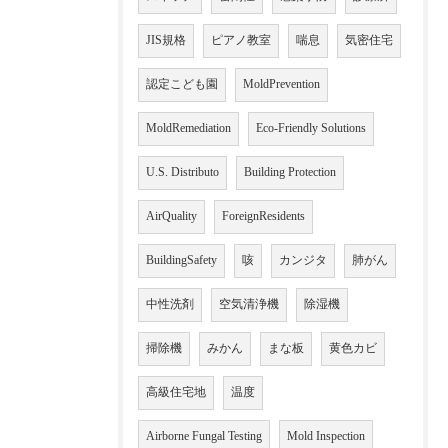
JIS規格
ピアノ教室
喘息
気密住宅
認定こども園
MoldPrevention
MoldRemediation
Eco-Friendly Solutions
U.S. Distributo
Building Protection
AirQuality
ForeignResidents
BuildingSafety
咳
カンジタ
肺がん
中性洗剤
空気清浄機
除湿機
掃除機
みかん
まな板
黄色カビ
高級住宅地
温度
Airborne Fungal Testing
Mold Inspection