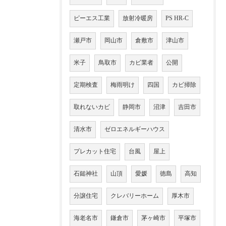
ピーエス工業
放射冷暖房
PS HR-C
瀬戸市
岡山市
倉敷市
津山市
米子
鳥取市
カビ業者
公開
定期検査
梅雨明け
四国
カビ掃除
取れないカビ
静岡市
沼津
吉田市
清水市
ゼロエネルギーハウス
プレカット住宅
台風
屋上
石鎚神社
山頂
愛媛
徳島
高知
分譲住宅
クレバリーホーム
厚木市
海老名市
鎌倉市
茅ヶ崎市
平塚市