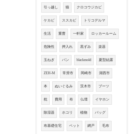
引っ越し
猫
クロコウジカビ
ケカビ
ススカビ
トリコデルマ
生活
重曹
一軒家
ロッカールーム
危険性
押入れ
黒ずみ
楽器
玉ねぎ
パン
blackmold
夏型結露
ZEH-M
常滑市
岡崎市
湖西市
本
ぬいぐるみ
茨木市
ブーツ
枕
費用
布
仏壇
イヤホン
除湿器
ホコリ
植物
バッグ
布基礎住宅
ベット
網戸
毛布