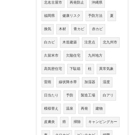
北名古屋市
再発防止
沖縄県
福岡県
健康リスク
予防方法
夏
換気
木材
青カビ
赤カビ
白カビ
木造建築
注意点
北九州市
久留米市
欠陥住宅
九州地方
高気密住宅
下駄箱
柱
異常気象
雷雨
線状降水帯
加湿器
湿度
日当たり
予防
製造工場
白アリ
模様替え
温泉
再発
建物
皮膚炎
癌
掃除
キャンピングカー