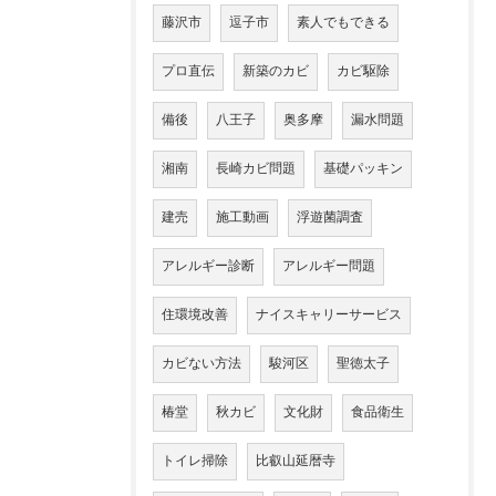
藤沢市
逗子市
素人でもできる
プロ直伝
新築のカビ
カビ駆除
備後
八王子
奥多摩
漏水問題
湘南
長崎カビ問題
基礎パッキン
建売
施工動画
浮遊菌調査
アレルギー診断
アレルギー問題
住環境改善
ナイスキャリーサービス
カビない方法
駿河区
聖徳太子
椿堂
秋カビ
文化財
食品衛生
トイレ掃除
比叡山延暦寺