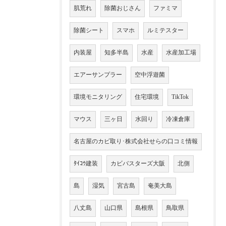
肌荒れ
除菌おじさん
ファミマ
除菌シート
スマホ
ルミテスター
内装屋
知多半島
水産
水産加工場
エアーサンプラー
空中浮遊菌
環境モニタリング
住宅環境
TikTok
マウス
三ヶ日
水回り
冷凍倉庫
名古屋のカビ取り･株式会社せらの口コミ情報
ﾀｲｺｳ建装
カビバスターズ大阪
北側
島
湿気
宮古島
奄美大島
八丈島
山口県
島根県
鳥取県