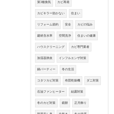
第3種換気
カビ再発
カビキラー効かない
住まい
リフォーム節約
安全
カビの悩み
建材含水率
空間洗浄
住まいの健康
ハウスクリーニング
カビ専門業者
加湿器肺炎
インフルエンザ対策
鍋パーティー
冬の生活
コタツカビ対策
布団乾燥機
ダニ対策
石油ファンヒーター
結露対策
冬のカビ対策
鏡餅
正月飾り