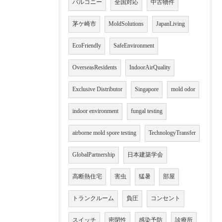
バルコニー
全国対応
中古物件
茅ケ崎市
MoldSolutions
JapanLiving
EcoFriendly
SafeEnvironment
OverseasResidents
IndoorAirQuality
Exclusive Distributor
Singapore
mold odor
indoor environment
fungal testing
airborne mold spore testing
TechnologyTransfer
GlobalPartnership
日本建築学会
高断熱住宅
害虫
猛暑
部屋
トランクルーム
負圧
コンセント
スイッチ
密閉性
感染予防
診療所