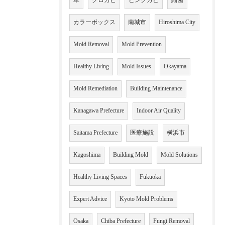
車
クロカビ
ピンクカビ
細菌
カラーボックス
南城市
Hiroshima City
Mold Removal
Mold Prevention
Healthy Living
Mold Issues
Okayama
Mold Remediation
Building Maintenance
Kanagawa Prefecture
Indoor Air Quality
Saitama Prefecture
医療施設
横浜市
Kagoshima
Building Mold
Mold Solutions
Healthy Living Spaces
Fukuoka
Expert Advice
Kyoto Mold Problems
Osaka
Chiba Prefecture
Fungi Removal