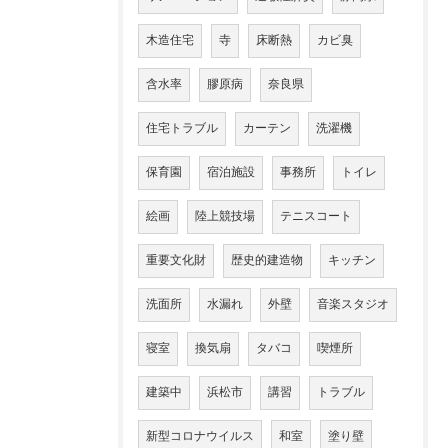
木造住宅
寺
床断熱
カビ臭
含水率
膠原病
奈良県
住宅トラブル
カーテン
洗濯機
保育園
宿泊施設
事務所
トイレ
絵画
陸上競技場
テニスコート
重要文化財
歴史的建造物
キッチン
洗面所
水漏れ
外壁
音楽スタジオ
寝室
換気扇
タバコ
喫煙所
建築中
浜松市
講習
トラブル
新型コロナウイルス
和室
塗り壁