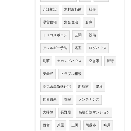
介護施設
木材腐朽菌
社寺
県営住宅
集合住宅
倉庫
トリコスポロン
玄関
設備
アレルギー予防
浴室
ログハウス
別荘
セカンドハウス
空き家
長野
安曇野
トラブル相談
高気密高断熱住宅
断熱材
階段
世界遺産
寺院
メンテナンス
大掃除
長野県
高級分譲マンション
西宮
芦屋
三田
阿蘇市
時局