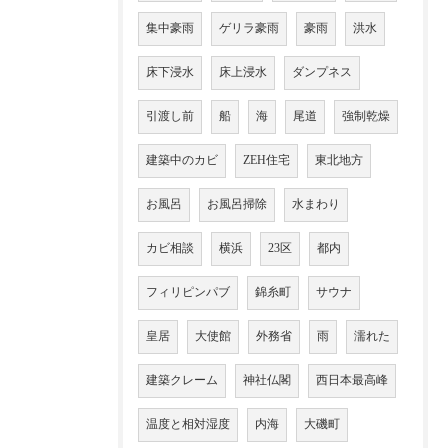
集中豪雨
ゲリラ豪雨
豪雨
洪水
床下浸水
床上浸水
ダンプネス
引渡し前
船
海
尾道
強制乾燥
建築中のカビ
ZEH住宅
東北地方
お風呂
お風呂掃除
水まわり
カビ相談
横浜
23区
都内
フィリピンパブ
錦糸町
サウナ
皇居
大使館
外務省
雨
濡れた
建築クレーム
神社仏閣
西日本最高峰
温度と相対湿度
内海
大磯町