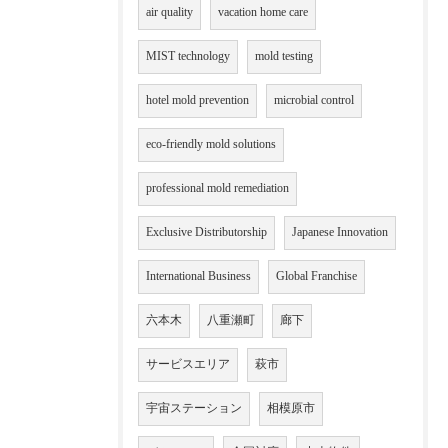
air quality
vacation home care
MIST technology
mold testing
hotel mold prevention
microbial control
eco-friendly mold solutions
professional mold remediation
Exclusive Distributorship
Japanese Innovation
International Business
Global Franchise
六本木
八重瀬町
廊下
サービスエリア
萩市
宇宙ステーション
相模原市