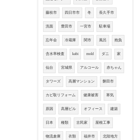
藤枝市
四日市市
冬
長久手市
洗面
豊田市
一宮市
駐車場
忘年会
冷蔵庫
関市
風呂
抱負
含水率検査
kabi
mold
ダニ
家
仙台
宮城県
アルコール
赤ちゃん
タワーズ
高層マンション
磐田市
カビ取リフォーム
健康被害
寒気
原因
高層ビル
オフィース
建築
日本
種類
古民家
屋根工事
物流倉庫
衣類
福井市
北陸地方