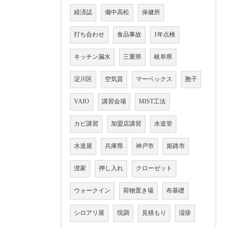
経済誌
備中高松
保健所
打ち合わせ
食品事故
1年点検
キッチン漏水
三重県
岐阜県
淀川区
空気質
マーベックス
胞子
VAIO
講習会場
MIST工法
カビ講習
加盟店講習
水道管
水道屋
兵庫県
神戸市
姫路市
澄家
押し入れ
クローゼット
ウォークイン
荷物置き場
布基礎
シロアリ屋
現調
見積もり
湿疹