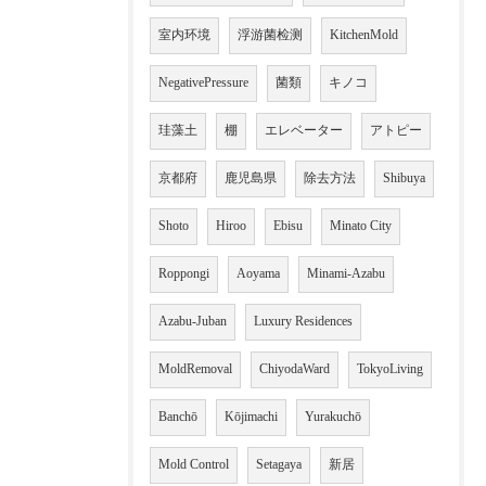
室内环境
浮游菌检测
KitchenMold
NegativePressure
菌類
キノコ
珪藻土
棚
エレベーター
アトピー
京都府
鹿児島県
除去方法
Shibuya
Shoto
Hiroo
Ebisu
Minato City
Roppongi
Aoyama
Minami-Azabu
Azabu-Juban
Luxury Residences
MoldRemoval
ChiyodaWard
TokyoLiving
Banchō
Kōjimachi
Yurakuchō
Mold Control
Setagaya
新居