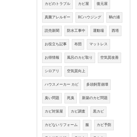
カビのトラブル
カビ屋
復元屋
真菌アレルギー
RCハウジング
鞆の浦
読売新聞
防水工事中
運動場
西塔
お役立ち記事
布団
マットレス
お得情報
風呂のカビ取り
空気質改善
シロアリ
空気質向上
ハウスメーカー カビ
多頭飼育崩壊
臭い問題
死臭
新築のカビ問題
カビ対策屋
カビ調査
黒カビ
カビないリフォーム
服
カビ予防