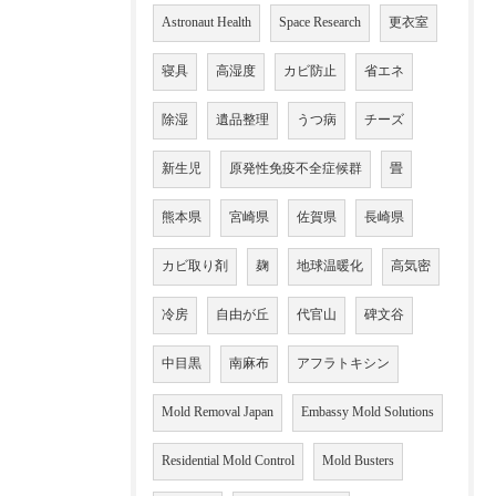
Astronaut Health
Space Research
更衣室
寝具
高湿度
カビ防止
省エネ
除湿
遺品整理
うつ病
チーズ
新生児
原発性免疫不全症候群
畳
熊本県
宮崎県
佐賀県
長崎県
カビ取り剤
麹
地球温暖化
高気密
冷房
自由が丘
代官山
碑文谷
中目黒
南麻布
アフラトキシン
Mold Removal Japan
Embassy Mold Solutions
Residential Mold Control
Mold Busters