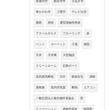
善通寺市
観音寺市
さぬき市
東かがわ市
三豊市
テレビ出演
梅雨
肺炎
夏型過敏性肺炎
アスペルギルス
フローリング
床
ペット
カーペット
工場
病院
天井
天井裏
大型施設
クリーンルーム
石膏ボード
高気密高断熱
ZEH
新築住宅
漆喰
屋根裏
室内空気質
断熱
エアコン
一般社団法人微生物対策協会
壁
リノベーション
過敏性肺炎
静岡県