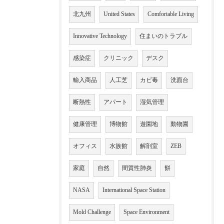
北九州
United States
Comfortable Living
Innovative Technology
住まいのトラブル
感染症
クリニック
デスク
輸入商品
人工芝
カビ毒
洗面台
断熱性
アパート
湿気管理
健康管理
博物館
遊園地
動物園
オフィス
水族館
解剖室
ZEB
家庭
自然
間質性肺炎
餅
NASA
International Space Station
Mold Challenge
Space Environment