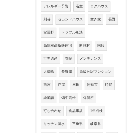
アレルギー予防
浴室
ログハウス
別荘
セカンドハウス
空き家
長野
安曇野
トラブル相談
高気密高断熱住宅
断熱材
階段
世界遺産
寺院
メンテナンス
大掃除
長野県
高級分譲マンション
西宮
芦屋
三田
阿蘇市
時局
経済誌
備中高松
保健所
打ち合わせ
食品事故
1年点検
キッチン漏水
三重県
岐阜県