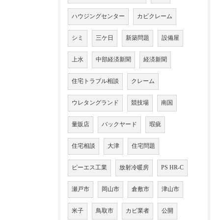
ハウジングセンター
カビクレーム
シミ
三ケ日
新築問題
設備屋
上水
中部経済新聞
経済新聞
住宅トラブル相談
クレーム
ウレタングランド
競技場
南国
量販店
バックヤード
瑕疵
住宅相談
大津
住宅問題
ピーエス工業
放射冷暖房
PS HR-C
瀬戸市
岡山市
倉敷市
津山市
米子
鳥取市
カビ業者
公開