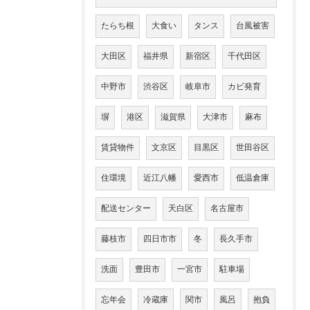
たらち根
大食い
タンス
台風被害
大田区
福井県
新宿区
千代田区
中野市
渋谷区
岐阜市
カビ発育
塀
港区
滋賀県
大津市
麻布
賃貸物件
文京区
目黒区
世田谷区
住環境
近江八幡
愛西市
低温倉庫
配送センター
天白区
名古屋市
藤枝市
四日市市
冬
長久手市
洗面
豊田市
一宮市
駐車場
忘年会
冷蔵庫
関市
風呂
抱負