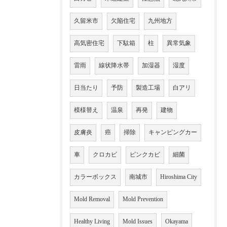
久留米市
欠陥住宅
九州地方
高気密住宅
下駄箱
柱
異常気象
雷雨
線状降水帯
加湿器
湿度
日当たり
予防
製造工場
白アリ
模様替え
温泉
再発
建物
皮膚炎
癌
掃除
キャンピングカー
車
クロカビ
ピンクカビ
細菌
カラーボックス
南城市
Hiroshima City
Mold Removal
Mold Prevention
Healthy Living
Mold Issues
Okayama