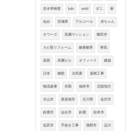
含水率検査
kabi
mold
ダニ
家
仙台
宮城県
アルコール
赤ちゃん
タワーズ
高層マンション
磐田市
カビ取リフォーム
健康被害
寒気
原因
高層ビル
オフィース
建築
日本
種類
古民家
屋根工事
物流倉庫
衣類
福井市
北陸地方
犬山市
尾張旭市
石川県
金沢市
鈴鹿市
仙台市
鈴鹿
松本市
塩尻市
手抜き工事
蒲郡市
品川