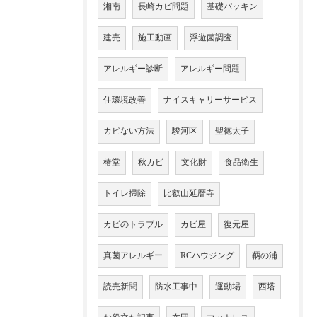
湘南
長崎カビ問題
基礎パッキン
建売
施工動画
浮遊菌調査
アレルギー診断
アレルギー問題
住環境改善
ナイスキャリーサービス
カビない方法
駿河区
聖徳太子
椿堂
秋カビ
文化財
食品衛生
トイレ掃除
比叡山延暦寺
カビのトラブル
カビ屋
復元屋
真菌アレルギー
RCハウジング
鞆の浦
読売新聞
防水工事中
運動場
西塔