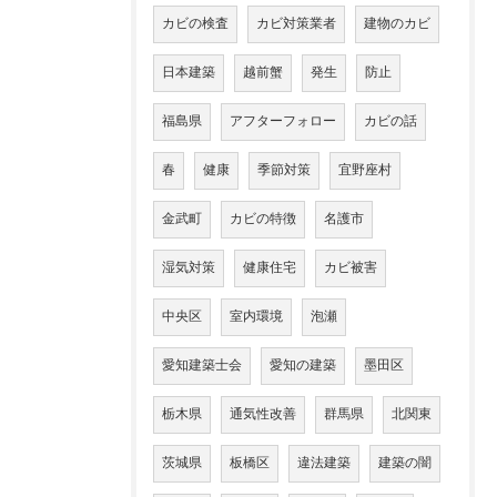
カビの検査
カビ対策業者
建物のカビ
日本建築
越前蟹
発生
防止
福島県
アフターフォロー
カビの話
春
健康
季節対策
宜野座村
金武町
カビの特徴
名護市
湿気対策
健康住宅
カビ被害
中央区
室内環境
泡瀬
愛知建築士会
愛知の建築
墨田区
栃木県
通気性改善
群馬県
北関東
茨城県
板橋区
違法建築
建築の闇