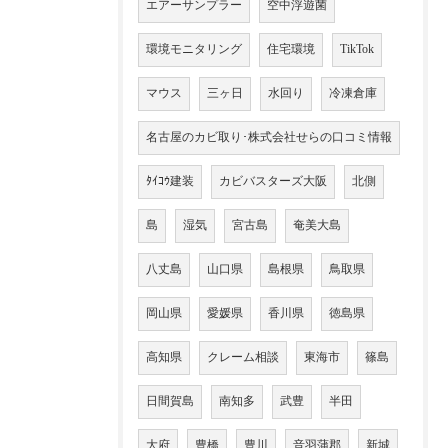
エアーサンプラー
空中浮遊菌
環境モニタリング
住宅環境
TikTok
マウス
三ヶ日
水回り
冷凍倉庫
名古屋のカビ取り･株式会社せらの口コミ情報
ﾀｲｺｳ建装
カビバスターズ大阪
北側
島
湿気
宮古島
奄美大島
八丈島
山口県
島根県
鳥取県
岡山県
愛媛県
香川県
徳島県
高知県
クレーム相談
東海市
篠島
日間賀島
南知多
武豊
半田
大府
豊橋
豊川
音羽蒲郡
新城