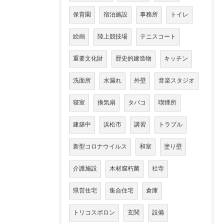
保育園
宿泊施設
事務所
トイレ
絵画
陸上競技場
テニスコート
重要文化財
歴史的建造物
キッチン
洗面所
水漏れ
外壁
音楽スタジオ
寝室
換気扇
タバコ
喫煙所
建築中
浜松市
講習
トラブル
新型コロナウイルス
和室
塗り壁
介護施設
木材腐朽菌
社寺
県営住宅
集合住宅
倉庫
トリコスポロン
玄関
設備