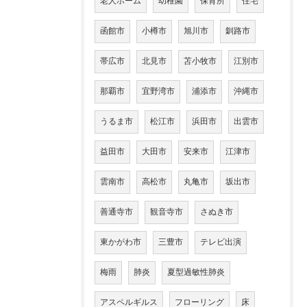
老人ホーム
幼稚園
保育所
住宅
函館市
小樽市
旭川市
釧路市
帯広市
北見市
苫小牧市
江別市
那覇市
宜野湾市
浦添市
沖縄市
うるま市
松江市
浜田市
出雲市
益田市
大田市
安来市
江津市
雲南市
高松市
丸亀市
坂出市
善通寺市
観音寺市
さぬき市
東かがわ市
三豊市
テレビ出演
梅雨
肺炎
夏型過敏性肺炎
アスペルギルス
フローリング
床