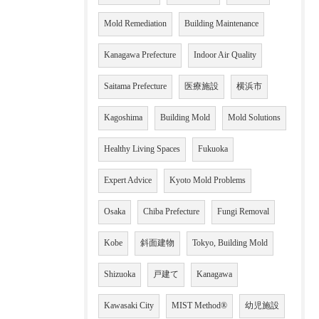
Mold Remediation
Building Maintenance
Kanagawa Prefecture
Indoor Air Quality
Saitama Prefecture
医療施設
横浜市
Kagoshima
Building Mold
Mold Solutions
Healthy Living Spaces
Fukuoka
Expert Advice
Kyoto Mold Problems
Osaka
Chiba Prefecture
Fungi Removal
Kobe
斜面建物
Tokyo, Building Mold
Shizuoka
戸建て
Kanagawa
Kawasaki City
MIST Method®
幼児施設