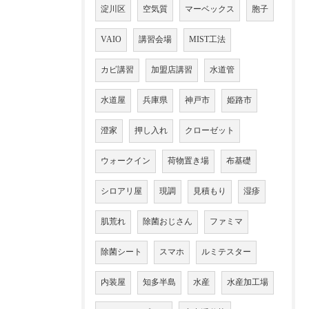
淀川区
空気質
マーベックス
胞子
VAIO
講習会場
MIST工法
カビ講習
加盟店講習
水道管
水道屋
兵庫県
神戸市
姫路市
澄家
押し入れ
クローゼット
ウォークイン
荷物置き場
布基礎
シロアリ屋
現調
見積もり
湿疹
肌荒れ
除菌おじさん
ファミマ
除菌シート
スマホ
ルミテスター
内装屋
知多半島
水産
水産加工場