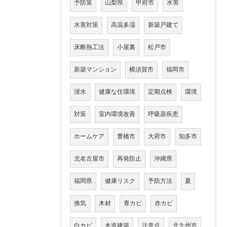
予防策
山梨県
甲府市
水害
水害対策
高温多湿
新築戸建て
床断熱工法
小屋裏
松戸市
新築マンション
横須賀市
福岡市
浸水
健康な住環境
定期点検
環境
対策
室内環境改善
呼吸器疾患
ホームケア
豊橋市
大府市
知多市
北名古屋市
再発防止
沖縄県
福岡県
健康リスク
予防方法
夏
換気
木材
青カビ
赤カビ
白カビ
木造建築
注意点
北九州市