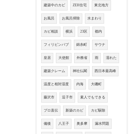
建築中のカビ
ZEH住宅
東北地方
お風呂
お風呂掃除
水まわり
カビ相談
横浜
23区
都内
フィリピンパブ
錦糸町
サウナ
皇居
大使館
外務省
雨
濡れた
建築クレーム
神社仏閣
西日本最高峰
温度と相対湿度
内海
大磯町
藤沢市
逗子市
素人でもできる
プロ直伝
新築のカビ
カビ駆除
備後
八王子
奥多摩
漏水問題