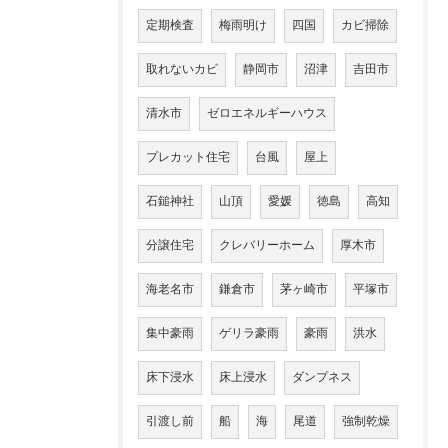
定期検査
梅雨明け
四国
カビ掃除
取れないカビ
静岡市
沼津
吉田市
清水市
ゼロエネルギーハウス
プレカット住宅
台風
屋上
石鎚神社
山頂
愛媛
徳島
高知
分譲住宅
クレバリーホーム
厚木市
海老名市
鎌倉市
茅ヶ崎市
平塚市
集中豪雨
ゲリラ豪雨
豪雨
洪水
床下浸水
床上浸水
ダンプネス
引渡し前
船
海
尾道
強制乾燥