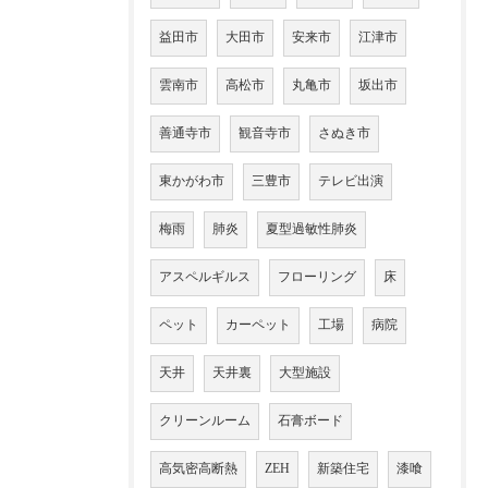
益田市
大田市
安来市
江津市
雲南市
高松市
丸亀市
坂出市
善通寺市
観音寺市
さぬき市
東かがわ市
三豊市
テレビ出演
梅雨
肺炎
夏型過敏性肺炎
アスペルギルス
フローリング
床
ペット
カーペット
工場
病院
天井
天井裏
大型施設
クリーンルーム
石膏ボード
高気密高断熱
ZEH
新築住宅
漆喰