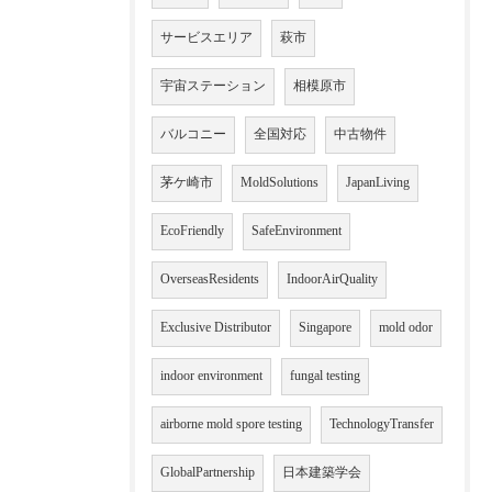
サービスエリア
萩市
宇宙ステーション
相模原市
バルコニー
全国対応
中古物件
茅ケ崎市
MoldSolutions
JapanLiving
EcoFriendly
SafeEnvironment
OverseasResidents
IndoorAirQuality
Exclusive Distributor
Singapore
mold odor
indoor environment
fungal testing
airborne mold spore testing
TechnologyTransfer
GlobalPartnership
日本建築学会