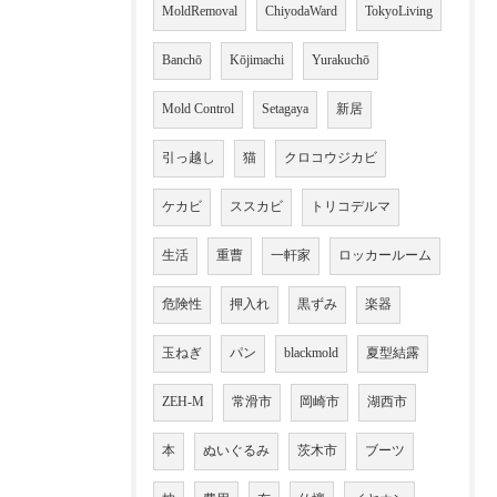
MoldRemoval
ChiyodaWard
TokyoLiving
Banchō
Kōjimachi
Yurakuchō
Mold Control
Setagaya
新居
引っ越し
猫
クロコウジカビ
ケカビ
ススカビ
トリコデルマ
生活
重曹
一軒家
ロッカールーム
危険性
押入れ
黒ずみ
楽器
玉ねぎ
パン
blackmold
夏型結露
ZEH-M
常滑市
岡崎市
湖西市
本
ぬいぐるみ
茨木市
ブーツ