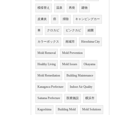
模様替え
温泉
再発
建物
皮膚炎
癌
掃除
キャンピングカー
車
クロカビ
ピンクカビ
細菌
カラーボックス
南城市
Hiroshima City
Mold Removal
Mold Prevention
Healthy Living
Mold Issues
Okayama
Mold Remediation
Building Maintenance
Kanagawa Prefecture
Indoor Air Quality
Saitama Prefecture
医療施設
横浜市
Kagoshima
Building Mold
Mold Solutions