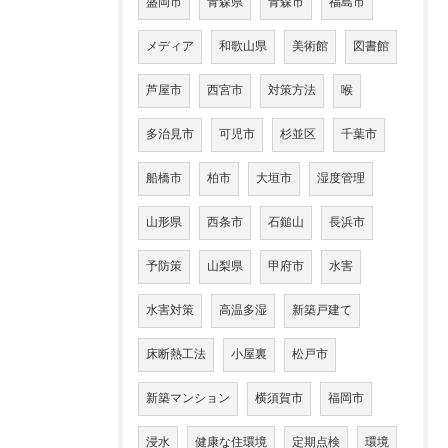
盛岡市
青森県
青森市
福島市
メディア
和歌山県
美術館
図書館
芦屋市
西宮市
対策方法
喉
多治見市
可児市
杉並区
千葉市
船橋市
柏市
大垣市
湿度管理
山形県
西条市
石鎚山
長浜市
予防策
山梨県
甲府市
水害
水害対策
高温多湿
新築戸建て
床断熱工法
小屋裏
松戸市
新築マンション
横須賀市
福岡市
浸水
健康な住環境
定期点検
環境