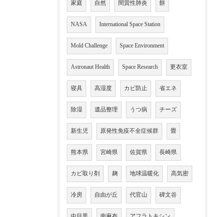
家庭
自然
間質性肺炎
餅
NASA
International Space Station
Mold Challenge
Space Environment
Astronaut Health
Space Research
更衣室
寝具
高湿度
カビ防止
省エネ
除湿
遺品整理
うつ病
チーズ
新生児
原発性免疫不全症候群
畳
熊本県
宮崎県
佐賀県
長崎県
カビ取り剤
麹
地球温暖化
高気密
冷房
自由が丘
代官山
碑文谷
中目黒
南麻布
アフラトキシン