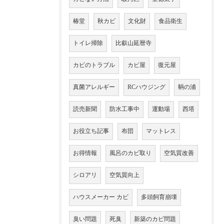
椿堂
秋カビ
文化財
食品衛生
トイレ掃除
比叡山延暦寺
カビのトラブル
カビ屋
復元屋
真菌アレルギー
RCハウジング
鞆の浦
読売新聞
防水工事中
運動場
西塔
お役立ち記事
布団
マットレス
お得情報
風呂のカビ取り
空気質改善
シロアリ
空気質向上
ハウスメーカー カビ
多頭飼育崩壊
臭い問題
死臭
新築のカビ問題