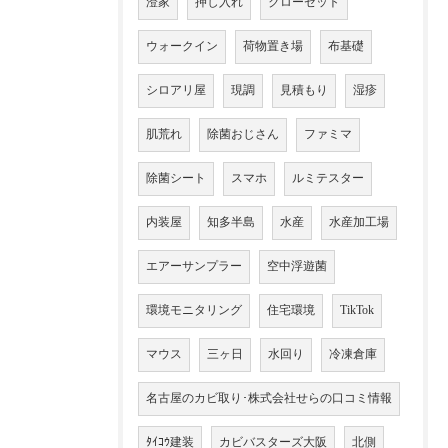
澄家
押し入れ
クローゼット
ウォークイン
荷物置き場
布基礎
シロアリ屋
現調
見積もり
湿疹
肌荒れ
除菌おじさん
ファミマ
除菌シート
スマホ
ルミテスター
内装屋
知多半島
水産
水産加工場
エアーサンプラー
空中浮遊菌
環境モニタリング
住宅環境
TikTok
マウス
三ヶ日
水回り
冷凍倉庫
名古屋のカビ取り･株式会社せらの口コミ情報
ﾀｲｺｳ建装
カビバスターズ大阪
北側