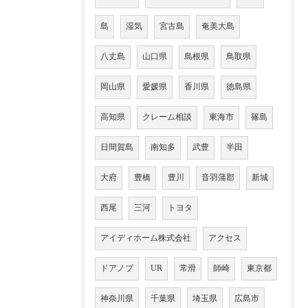
島
湿気
宮古島
奄美大島
八丈島
山口県
島根県
鳥取県
岡山県
愛媛県
香川県
徳島県
高知県
クレーム相談
東海市
篠島
日間賀島
南知多
武豊
半田
大府
豊橋
豊川
音羽蒲郡
新城
西尾
三河
トヨタ
アイディホーム株式会社
アクセス
ドアノブ
UR
常滑
師崎
東京都
神奈川県
千葉県
埼玉県
広島市