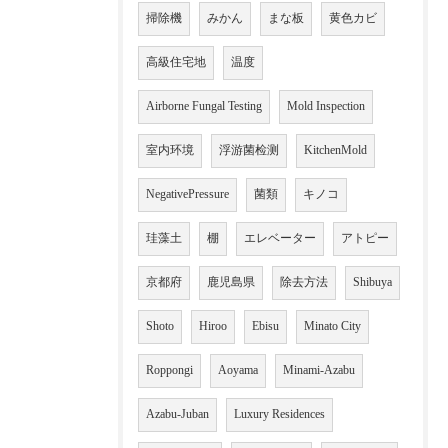
掃除機
みかん
まな板
黄色カビ
高級住宅地
温度
Airborne Fungal Testing
Mold Inspection
室内环境
浮游菌检测
KitchenMold
NegativePressure
菌類
キノコ
珪藻土
棚
エレベーター
アトピー
京都府
鹿児島県
除去方法
Shibuya
Shoto
Hiroo
Ebisu
Minato City
Roppongi
Aoyama
Minami-Azabu
Azabu-Juban
Luxury Residences