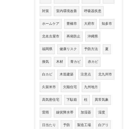
対策
室内環境改善
呼吸器疾患
ホームケア
豊橋市
大府市
知多市
北名古屋市
再発防止
沖縄県
福岡県
健康リスク
予防方法
夏
換気
木材
青カビ
赤カビ
白カビ
木造建築
注意点
北九州市
久留米市
欠陥住宅
九州地方
高気密住宅
下駄箱
柱
異常気象
雷雨
線状降水帯
加湿器
湿度
日当たり
予防
製造工場
白アリ