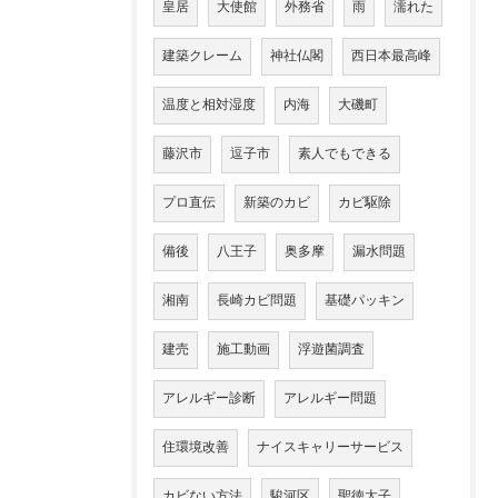
皇居
大使館
外務省
雨
濡れた
建築クレーム
神社仏閣
西日本最高峰
温度と相対湿度
内海
大磯町
藤沢市
逗子市
素人でもできる
プロ直伝
新築のカビ
カビ駆除
備後
八王子
奥多摩
漏水問題
湘南
長崎カビ問題
基礎パッキン
建売
施工動画
浮遊菌調査
アレルギー診断
アレルギー問題
住環境改善
ナイスキャリーサービス
カビない方法
駿河区
聖徳太子