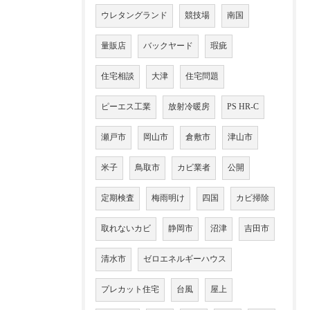
ウレタングランド
競技場
南国
量販店
バックヤード
瑕疵
住宅相談
大津
住宅問題
ピーエス工業
放射冷暖房
PS HR-C
瀬戸市
岡山市
倉敷市
津山市
米子
鳥取市
カビ業者
公開
定期検査
梅雨明け
四国
カビ掃除
取れないカビ
静岡市
沼津
吉田市
清水市
ゼロエネルギーハウス
プレカット住宅
台風
屋上