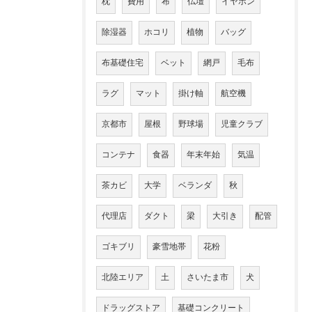
枕
費用
布
仏壇
イヤホン
除湿器
ホコリ
植物
バッグ
布基礎住宅
ベット
網戸
毛布
ラグ
マット
掛け軸
航空機
京都市
屋根
野球場
児童クラブ
コンテナ
食器
年末年始
気温
茶カビ
大学
ベランダ
秋
代理店
ダクト
梁
大引き
配管
ゴキブリ
豪雪地帯
花粉
北陸エリア
土
さいたま市
犬
ドラッグストア
基礎コンクリート