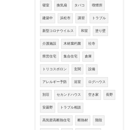
寝室
換気扇
タバコ
喫煙所
建築中
浜松市
講習
トラブル
新型コロナウイルス
和室
塗り壁
介護施設
木材腐朽菌
社寺
県営住宅
集合住宅
倉庫
トリコスポロン
玄関
設備
アレルギー予防
浴室
ログハウス
別荘
セカンドハウス
空き家
長野
安曇野
トラブル相談
高気密高断熱住宅
断熱材
階段