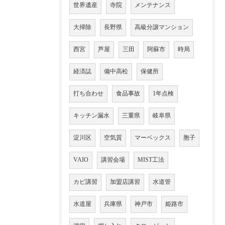
世界遺産
寺院
メンテナンス
大掃除
長野県
高級分譲マンション
西宮
芦屋
三田
阿蘇市
時局
経済誌
備中高松
保健所
打ち合わせ
食品事故
1年点検
キッチン漏水
三重県
岐阜県
淀川区
空気質
マーベックス
胞子
VAIO
講習会場
MIST工法
カビ講習
加盟店講習
水道管
水道屋
兵庫県
神戸市
姫路市