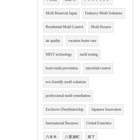
Mold Removal Japan
Embassy Mold Solutions
Residential Mold Control
Mold Busters
air quality
vacation home care
MIST technology
mold testing
hotel mold prevention
microbial control
eco-friendly mold solutions
professional mold remediation
Exclusive Distributorship
Japanese Innovation
International Business
Global Franchise
六本木
八重瀬町
廊下