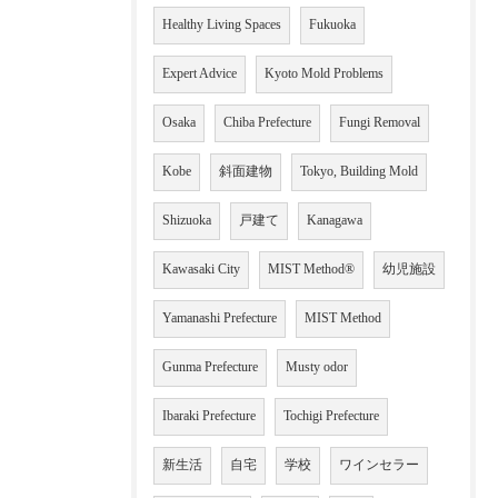
Healthy Living Spaces
Fukuoka
Expert Advice
Kyoto Mold Problems
Osaka
Chiba Prefecture
Fungi Removal
Kobe
斜面建物
Tokyo, Building Mold
Shizuoka
戸建て
Kanagawa
Kawasaki City
MIST Method®
幼児施設
Yamanashi Prefecture
MIST Method
Gunma Prefecture
Musty odor
Ibaraki Prefecture
Tochigi Prefecture
新生活
自宅
学校
ワインセラー