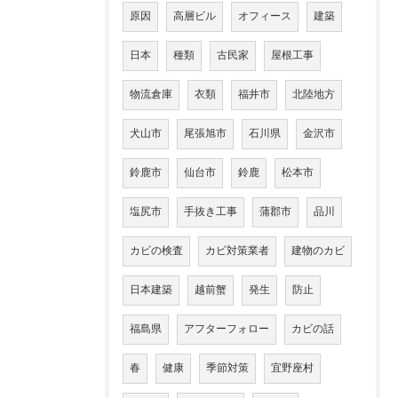
原因
高層ビル
オフィース
建築
日本
種類
古民家
屋根工事
物流倉庫
衣類
福井市
北陸地方
犬山市
尾張旭市
石川県
金沢市
鈴鹿市
仙台市
鈴鹿
松本市
塩尻市
手抜き工事
蒲郡市
品川
カビの検査
カビ対策業者
建物のカビ
日本建築
越前蟹
発生
防止
福島県
アフターフォロー
カビの話
春
健康
季節対策
宜野座村