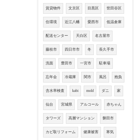
賃貸物件
文京区
目黒区
世田谷区
住環境
近江八幡
愛西市
低温倉庫
配送センター
天白区
名古屋市
藤枝市
四日市市
冬
長久手市
洗面
豊田市
一宮市
駐車場
忘年会
冷蔵庫
関市
風呂
抱負
含水率検査
kabi
mold
ダニ
家
仙台
宮城県
アルコール
赤ちゃん
タワーズ
高層マンション
磐田市
カビ取リフォーム
健康被害
寒気