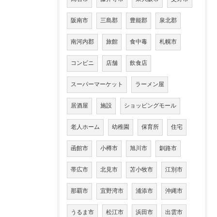
阪南市
三島郡
豊能郡
泉北郡
南河内郡
旅館
食中毒
札幌市
コンビニ
店舗
飲食店
スーパーマーケット
ラーメン屋
居酒屋
施設
ショッピングモール
老人ホーム
幼稚園
保育所
住宅
函館市
小樽市
旭川市
釧路市
帯広市
北見市
苫小牧市
江別市
那覇市
宜野湾市
浦添市
沖縄市
うるま市
松江市
浜田市
出雲市