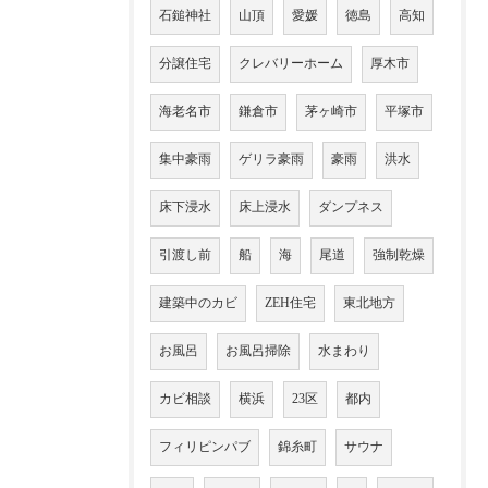
石鎚神社
山頂
愛媛
徳島
高知
分譲住宅
クレバリーホーム
厚木市
海老名市
鎌倉市
茅ヶ崎市
平塚市
集中豪雨
ゲリラ豪雨
豪雨
洪水
床下浸水
床上浸水
ダンプネス
引渡し前
船
海
尾道
強制乾燥
建築中のカビ
ZEH住宅
東北地方
お風呂
お風呂掃除
水まわり
カビ相談
横浜
23区
都内
フィリピンパブ
錦糸町
サウナ