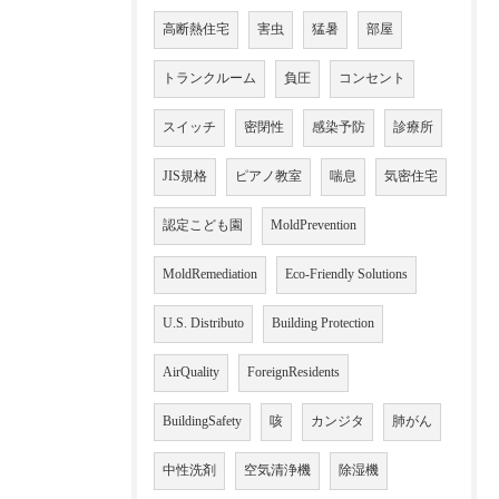
高断熱住宅
害虫
猛暑
部屋
トランクルーム
負圧
コンセント
スイッチ
密閉性
感染予防
診療所
JIS規格
ピアノ教室
喘息
気密住宅
認定こども園
MoldPrevention
MoldRemediation
Eco-Friendly Solutions
U.S. Distributo
Building Protection
AirQuality
ForeignResidents
BuildingSafety
咳
カンジタ
肺がん
中性洗剤
空気清浄機
除湿機