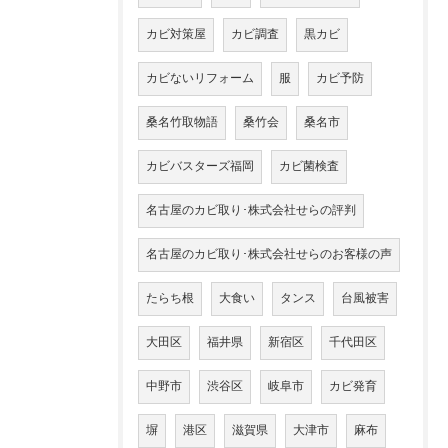
カビ対策屋
カビ調査
黒カビ
カビないリフォーム
服
カビ予防
桑名竹取物語
桑竹会
桑名市
カビバスターズ福岡
カビ菌検査
名古屋のカビ取り･株式会社せらの評判
名古屋のカビ取り･株式会社せらのお客様の声
たらち根
大食い
タンス
台風被害
大田区
福井県
新宿区
千代田区
中野市
渋谷区
岐阜市
カビ発育
塀
港区
滋賀県
大津市
麻布