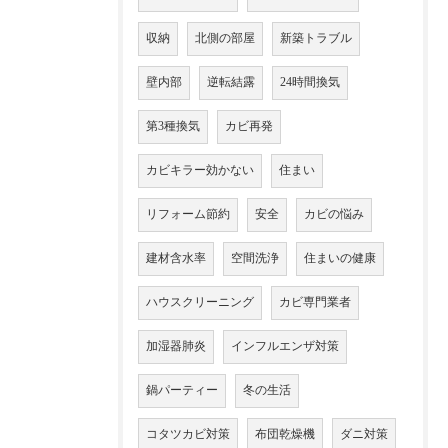
収納
北側の部屋
新築トラブル
壁内部
逆転結露
24時間換気
第3種換気
カビ再発
カビキラー効かない
住まい
リフォーム節約
安全
カビの悩み
建材含水率
空間洗浄
住まいの健康
ハウスクリーニング
カビ専門業者
加湿器肺炎
インフルエンザ対策
鍋パーティー
冬の生活
コタツカビ対策
布団乾燥機
ダニ対策