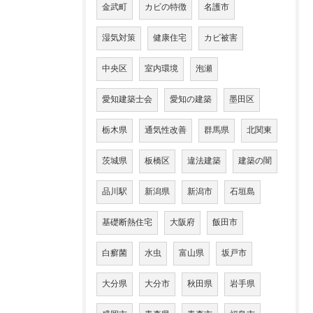
金武町
カビの特徴
名護市
湿気対策
健康住宅
カビ被害
中央区
室内環境
泡瀬
愛知建築士会
愛知の建築
墨田区
栃木県
通気性改善
群馬県
北関東
茨城県
板橋区
違法建築
建築の闇
品川駅
新潟県
新潟市
石垣島
基礎断熱住宅
大阪府
飯田市
白癬菌
水虫
富山県
坂戸市
大分県
大分市
秋田県
岩手県