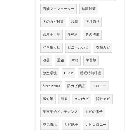
石油ファンヒーター
結露対策
冬のカビ対策
鏡餅
正月飾り
部屋干し臭
生乾き
冬の洗濯
浮き輪カビ
ビニールカビ
衣類カビ
漆器
重箱
木箱
学習塾
教室環境
CPAP
睡眠時無呼吸
Sleep Apnea
防カビ保証
コロニー
黴対策
帰省
冬のカビ
隠れカビ
年末年始メンテナンス
カビの胞子
空気環境
カビ胞子
カビコロニー