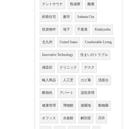
テントサウナ
熟成庫
酪農
斜面住宅
蕨市
Saitama City
投資物件
地下
千葉港
Kitakyushu
北九州
United States
Comfortable Living
Innovative Technology
住まいのトラブル
感染症
クリニック
デスク
輸入商品
人工芝
カビ毒
洗面台
断熱性
アパート
湿気管理
健康管理
博物館
遊園地
動物園
オフィス
水族館
解剖室
ZEB