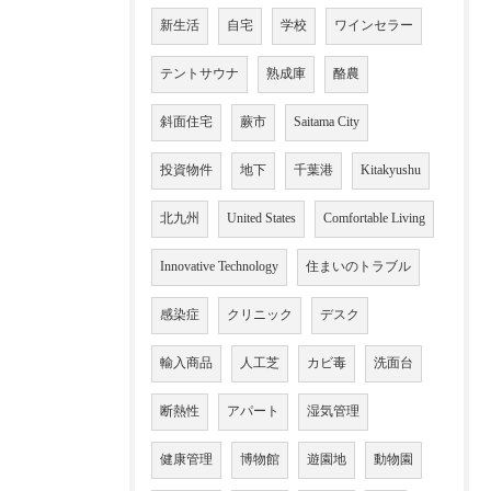
新生活
自宅
学校
ワインセラー
テントサウナ
熟成庫
酪農
斜面住宅
蕨市
Saitama City
投資物件
地下
千葉港
Kitakyushu
北九州
United States
Comfortable Living
Innovative Technology
住まいのトラブル
感染症
クリニック
デスク
輸入商品
人工芝
カビ毒
洗面台
断熱性
アパート
湿気管理
健康管理
博物館
遊園地
動物園