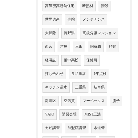
高気密高断熱住宅
断熱材
階段
世界遺産
寺院
メンテナンス
大掃除
長野県
高級分譲マンション
西宮
芦屋
三田
阿蘇市
時局
経済誌
備中高松
保健所
打ち合わせ
食品事故
1年点検
キッチン漏水
三重県
岐阜県
淀川区
空気質
マーベックス
胞子
VAIO
講習会場
MIST工法
カビ講習
加盟店講習
水道管