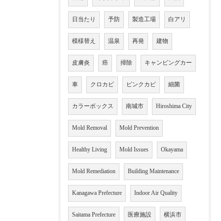
日当たり
予防
製造工場
白アリ
模様替え
温泉
再発
建物
皮膚炎
癌
掃除
キャンピングカー
車
クロカビ
ピンクカビ
細菌
カラーボックス
南城市
Hiroshima City
Mold Removal
Mold Prevention
Healthy Living
Mold Issues
Okayama
Mold Remediation
Building Maintenance
Kanagawa Prefecture
Indoor Air Quality
Saitama Prefecture
医療施設
横浜市