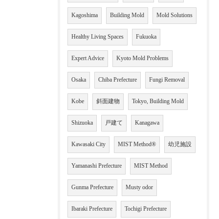
Kagoshima
Building Mold
Mold Solutions
Healthy Living Spaces
Fukuoka
Expert Advice
Kyoto Mold Problems
Osaka
Chiba Prefecture
Fungi Removal
Kobe
斜面建物
Tokyo, Building Mold
Shizuoka
戸建て
Kanagawa
Kawasaki City
MIST Method®
幼児施設
Yamanashi Prefecture
MIST Method
Gunma Prefecture
Musty odor
Ibaraki Prefecture
Tochigi Prefecture