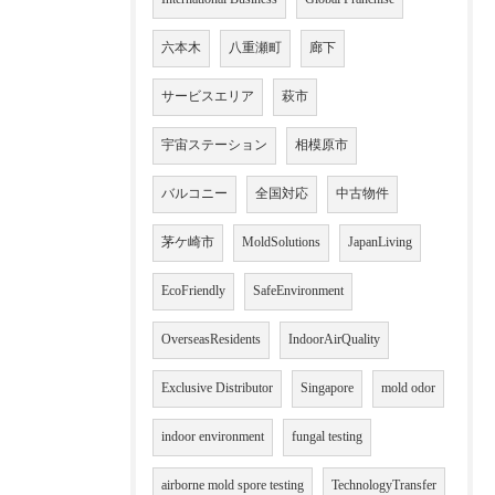
六本木
八重瀬町
廊下
サービスエリア
萩市
宇宙ステーション
相模原市
バルコニー
全国対応
中古物件
茅ケ崎市
MoldSolutions
JapanLiving
EcoFriendly
SafeEnvironment
OverseasResidents
IndoorAirQuality
Exclusive Distributor
Singapore
mold odor
indoor environment
fungal testing
airborne mold spore testing
TechnologyTransfer