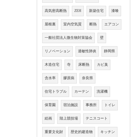
高気密高断熱
ZEH
新築住宅
漆喰
屋根裏
室内空気質
断熱
エアコン
一般社団法人微生物対策協会
壁
リノベーション
過敏性肺炎
静岡県
木造住宅
寺
床断熱
カビ臭
含水率
膠原病
奈良県
住宅トラブル
カーテン
洗濯機
保育園
宿泊施設
事務所
トイレ
絵画
陸上競技場
テニスコート
重要文化財
歴史的建造物
キッチン