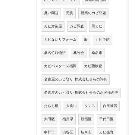
臭い問題
死臭
新築のカビ問題
カビ対策屋
カビ調査
黒カビ
カビないリフォーム
服
カビ予防
桑名竹取物語
桑竹会
桑名市
カビバスターズ福岡
カビ菌検査
名古屋のカビ取り･株式会社せらの評判
名古屋のカビ取り･株式会社せらのお客様の声
たらち根
大食い
タンス
台風被害
大田区
福井県
新宿区
千代田区
中野市
渋谷区
岐阜市
カビ発育