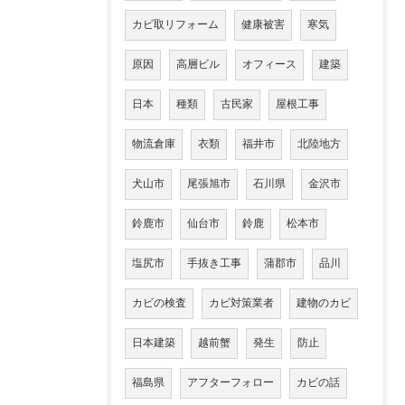
カビ取リフォーム
健康被害
寒気
原因
高層ビル
オフィース
建築
日本
種類
古民家
屋根工事
物流倉庫
衣類
福井市
北陸地方
犬山市
尾張旭市
石川県
金沢市
鈴鹿市
仙台市
鈴鹿
松本市
塩尻市
手抜き工事
蒲郡市
品川
カビの検査
カビ対策業者
建物のカビ
日本建築
越前蟹
発生
防止
福島県
アフターフォロー
カビの話