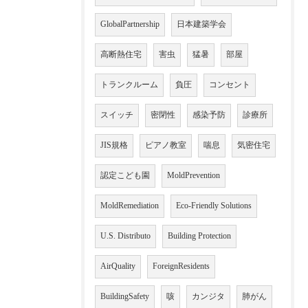
GlobalPartnership
日本建築学会
高断熱住宅
害虫
猛暑
部屋
トランクルーム
負圧
コンセント
スイッチ
密閉性
感染予防
診療所
JIS規格
ピアノ教室
喘息
気密住宅
認定こども園
MoldPrevention
MoldRemediation
Eco-Friendly Solutions
U.S. Distributo
Building Protection
AirQuality
ForeignResidents
BuildingSafety
咳
カンジタ
肺がん