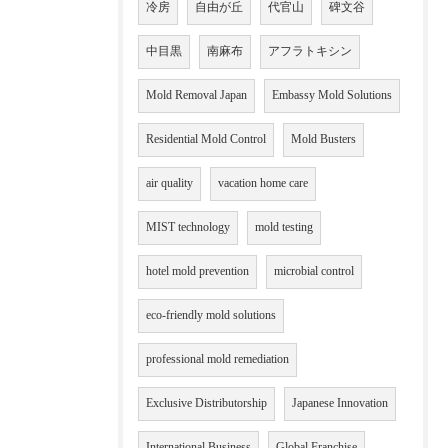
冷房
自由が丘
代官山
碑文谷
中目黒
南麻布
アフラトキシン
Mold Removal Japan
Embassy Mold Solutions
Residential Mold Control
Mold Busters
air quality
vacation home care
MIST technology
mold testing
hotel mold prevention
microbial control
eco-friendly mold solutions
professional mold remediation
Exclusive Distributorship
Japanese Innovation
International Business
Global Franchise