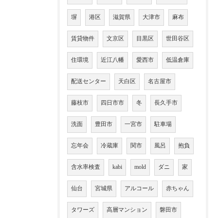
塀
港区
滋賀県
大津市
麻布
賃貸物件
文京区
目黒区
世田谷区
住環境
近江八幡
愛西市
低温倉庫
配送センター
天白区
名古屋市
藤枝市
四日市市
冬
長久手市
洗面
豊田市
一宮市
駐車場
忘年会
冷蔵庫
関市
風呂
抱負
含水率検査
kabi
mold
ダニ
家
仙台
宮城県
アルコール
赤ちゃん
タワーズ
高層マンション
磐田市