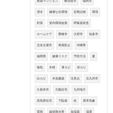
新築マンション
横須賀市
福岡市
浸水
健康な住環境
定期点検
環境
対策
室内環境改善
呼吸器疾患
ホームケア
豊橋市
大府市
知多市
北名古屋市
再発防止
沖縄県
福岡県
健康リスク
予防方法
夏
換気
木材
青カビ
赤カビ
白カビ
木造建築
注意点
北九州市
久留米市
欠陥住宅
九州地方
高気密住宅
下駄箱
柱
異常気象
雷雨
線状降水帯
加湿器
湿度