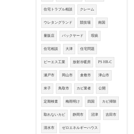
住宅トラブル相談
クレーム
ウレタングランド
競技場
南国
量販店
バックヤード
瑕疵
住宅相談
大津
住宅問題
ピーエス工業
放射冷暖房
PS HR-C
瀬戸市
岡山市
倉敷市
津山市
米子
鳥取市
カビ業者
公開
定期検査
梅雨明け
四国
カビ掃除
取れないカビ
静岡市
沼津
吉田市
清水市
ゼロエネルギーハウス