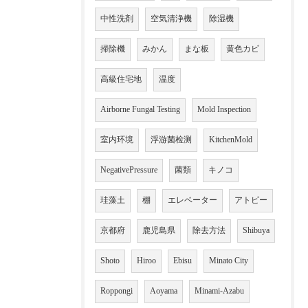
中性洗剤
空気清浄機
除湿機
掃除機
みかん
まな板
黄色カビ
高級住宅地
温度
Airborne Fungal Testing
Mold Inspection
室内环境
浮游菌检测
KitchenMold
NegativePressure
菌類
キノコ
珪藻土
棚
エレベーター
アトピー
京都府
鹿児島県
除去方法
Shibuya
Shoto
Hiroo
Ebisu
Minato City
Roppongi
Aoyama
Minami-Azabu