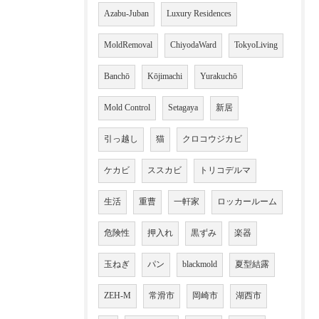
Azabu-Juban
Luxury Residences
MoldRemoval
ChiyodaWard
TokyoLiving
Banchō
Kōjimachi
Yurakuchō
Mold Control
Setagaya
新居
引っ越し
猫
クロコウジカビ
ケカビ
ススカビ
トリコデルマ
生活
重曹
一軒家
ロッカールーム
危険性
押入れ
黒ずみ
楽器
玉ねぎ
パン
blackmold
夏型結露
ZEH-M
常滑市
岡崎市
湖西市