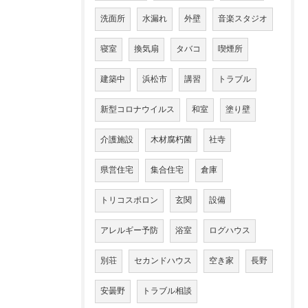
洗面所
水漏れ
外壁
音楽スタジオ
寝室
換気扇
タバコ
喫煙所
建築中
浜松市
講習
トラブル
新型コロナウイルス
和室
塗り壁
介護施設
木材腐朽菌
社寺
県営住宅
集合住宅
倉庫
トリコスポロン
玄関
設備
アレルギー予防
浴室
ログハウス
別荘
セカンドハウス
空き家
長野
安曇野
トラブル相談