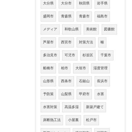
大分県
大分市
秋田県
岩手県
盛岡市
青森県
青森市
福島市
メディア
和歌山県
美術館
図書館
芦屋市
西宮市
対策方法
喉
多治見市
可児市
杉並区
千葉市
船橋市
柏市
大垣市
湿度管理
山形県
西条市
石鎚山
長浜市
予防策
山梨県
甲府市
水害
水害対策
高温多湿
新築戸建て
床断熱工法
小屋裏
松戸市