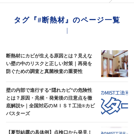
タグ『#断熱材』のページ一覧
断熱材にカビが生える原因とは？見えな
い壁の中のリスクと正しい対策｜再発を
防ぐための調査と真菌検査の重要性
壁の内部で進行する“隠れカビ”の危険性
とは？原因・兆候・発覚後の注意点を徹
底解説✨｜全国対応のＭＩＳＴ工法®カビ
バスターズ
【夏型結露の具体例】点検口から発見！