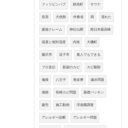
フィリピンパブ
錦糸町
サウナ
皇居
大使館
外務省
雨
濡れた
建築クレーム
神社仏閣
西日本最高峰
温度と相対湿度
内海
大磯町
藤沢市
逗子市
素人でもできる
プロ直伝
新築のカビ
カビ駆除
備後
八王子
奥多摩
漏水問題
湘南
長崎カビ問題
基礎パッキン
建売
施工動画
浮遊菌調査
アレルギー診断
アレルギー問題