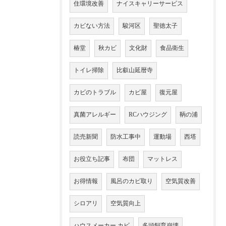
住環境改善
ナイスキャリーサービス
カビない方法
駿河区
聖徳太子
椿堂
秋カビ
文化財
食品衛生
トイレ掃除
比叡山延暦寺
カビのトラブル
カビ屋
復元屋
真菌アレルギー
RCハウジング
鞆の浦
読売新聞
防水工事中
運動場
西塔
お役立ち記事
布団
マットレス
お得情報
風呂のカビ取り
空気質改善
シロアリ
空気質向上
ハウスメーカー カビ
多頭飼育崩壊