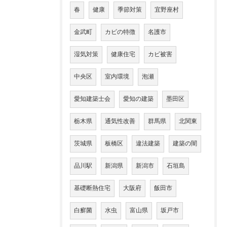
春
健康
季節対策
宜野座村
金武町
カビの特徴
名護市
湿気対策
健康住宅
カビ被害
中央区
室内環境
泡瀬
愛知建築士会
愛知の建築
墨田区
栃木県
通気性改善
群馬県
北関東
茨城県
板橋区
違法建築
建築の闇
品川駅
新潟県
新潟市
石垣島
基礎断熱住宅
大阪府
飯田市
白癬菌
水虫
富山県
坂戸市