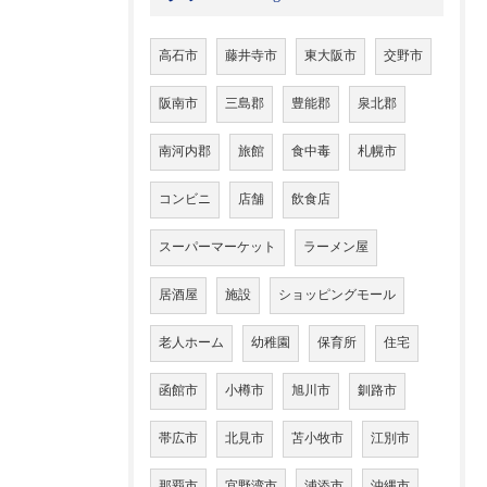
高石市
藤井寺市
東大阪市
交野市
阪南市
三島郡
豊能郡
泉北郡
南河内郡
旅館
食中毒
札幌市
コンビニ
店舗
飲食店
スーパーマーケット
ラーメン屋
居酒屋
施設
ショッピングモール
老人ホーム
幼稚園
保育所
住宅
函館市
小樽市
旭川市
釧路市
帯広市
北見市
苫小牧市
江別市
那覇市
宜野湾市
浦添市
沖縄市