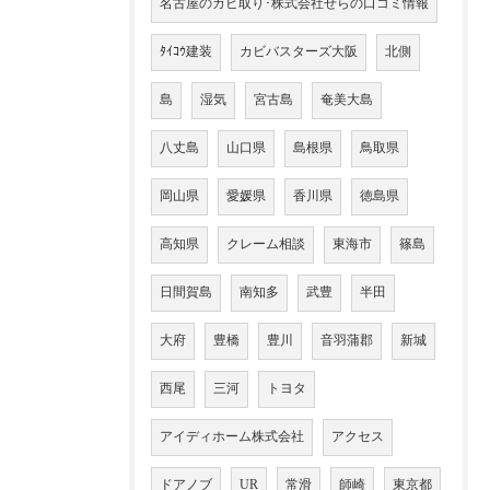
名古屋のカビ取り･株式会社せらの口コミ情報
ﾀｲｺｳ建装
カビバスターズ大阪
北側
島
湿気
宮古島
奄美大島
八丈島
山口県
島根県
鳥取県
岡山県
愛媛県
香川県
徳島県
高知県
クレーム相談
東海市
篠島
日間賀島
南知多
武豊
半田
大府
豊橋
豊川
音羽蒲郡
新城
西尾
三河
トヨタ
アイディホーム株式会社
アクセス
ドアノブ
UR
常滑
師崎
東京都