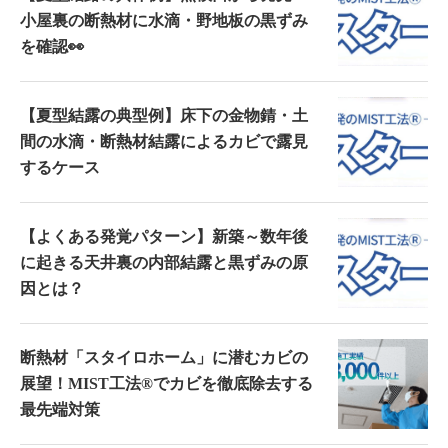
小屋裏の断熱材に水滴・野地板の黒ずみ
を確認👀
【夏型結露の典型例】床下の金物錆・土
間の水滴・断熱材結露によるカビで露見
するケース
【よくある発覚パターン】新築～数年後
に起きる天井裏の内部結露と黒ずみの原
因とは？
断熱材「スタイロホーム」に潜むカビの
展望！MIST工法®でカビを徹底除去する
最先端対策