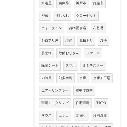
水道屋
兵庫県
神戸市
姫路市
澄家
押し入れ
クローゼット
ウォークイン
荷物置き場
布基礎
シロアリ屋
現調
見積もり
湿疹
肌荒れ
除菌おじさん
ファミマ
除菌シート
スマホ
ルミテスター
内装屋
知多半島
水産
水産加工場
エアーサンプラー
空中浮遊菌
環境モニタリング
住宅環境
TikTok
マウス
三ヶ日
水回り
冷凍倉庫