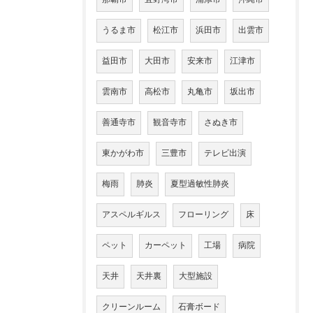
うるま市
松江市
浜田市
出雲市
益田市
大田市
安来市
江津市
雲南市
高松市
丸亀市
坂出市
善通寺市
観音寺市
さぬき市
東かがわ市
三豊市
テレビ出演
梅雨
肺炎
夏型過敏性肺炎
アスペルギルス
フローリング
床
ペット
カーペット
工場
病院
天井
天井裏
大型施設
クリーンルーム
石膏ボード