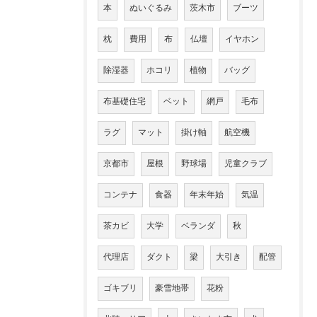
本
ぬいぐるみ
茨木市
ブーツ
枕
費用
布
仏壇
イヤホン
除湿器
ホコリ
植物
バッグ
布基礎住宅
ベット
網戸
毛布
ラグ
マット
掛け軸
航空機
京都市
屋根
野球場
児童クラブ
コンテナ
食器
年末年始
気温
茶カビ
大学
ベランダ
秋
代理店
ダクト
梁
大引き
配管
ゴキブリ
豪雪地帯
花粉