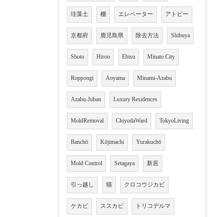
珪藻土
棚
エレベーター
アトピー
京都府
鹿児島県
除去方法
Shibuya
Shoto
Hiroo
Ebisu
Minato City
Roppongi
Aoyama
Minami-Azabu
Azabu-Juban
Luxury Residences
MoldRemoval
ChiyodaWard
TokyoLiving
Banchō
Kōjimachi
Yurakuchō
Mold Control
Setagaya
新居
引っ越し
猫
クロコウジカビ
ケカビ
ススカビ
トリコデルマ