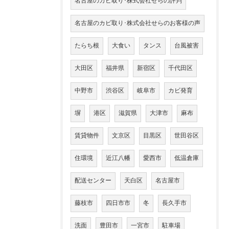
名古屋のカビ取り･株式会社せらの評判
名古屋のカビ取り･株式会社せらのお客様の声
たらち根
大食い
タンス
台風被害
大田区
福井県
新宿区
千代田区
中野市
渋谷区
岐阜市
カビ発育
塀
港区
滋賀県
大津市
麻布
賃貸物件
文京区
目黒区
世田谷区
住環境
近江八幡
愛西市
低温倉庫
配送センター
天白区
名古屋市
藤枝市
四日市市
冬
長久手市
洗面
豊田市
一宮市
駐車場