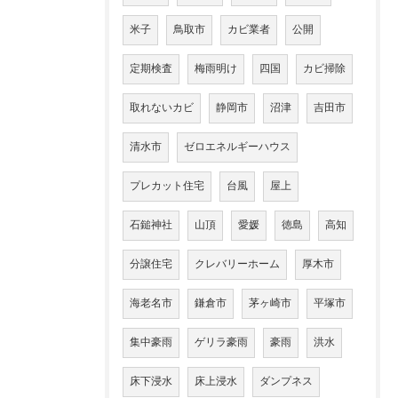
米子
鳥取市
カビ業者
公開
定期検査
梅雨明け
四国
カビ掃除
取れないカビ
静岡市
沼津
吉田市
清水市
ゼロエネルギーハウス
プレカット住宅
台風
屋上
石鎚神社
山頂
愛媛
徳島
高知
分譲住宅
クレバリーホーム
厚木市
海老名市
鎌倉市
茅ヶ崎市
平塚市
集中豪雨
ゲリラ豪雨
豪雨
洪水
床下浸水
床上浸水
ダンプネス