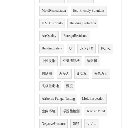
MoldRemediation
Eco-Friendly Solutions
U.S. Distributo
Building Protection
AirQuality
ForeignResidents
BuildingSafety
咳
カンジタ
肺がん
中性洗剤
空気清浄機
除湿機
掃除機
みかん
まな板
黄色カビ
高級住宅地
温度
Airborne Fungal Testing
Mold Inspection
室内环境
浮游菌检测
KitchenMold
NegativePressure
菌類
キノコ