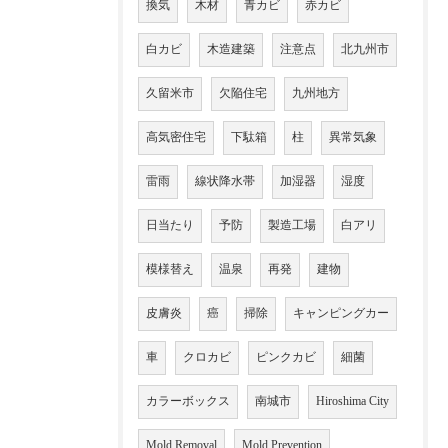
換気
木材
青カビ
赤カビ
白カビ
木造建築
注意点
北九州市
久留米市
欠陥住宅
九州地方
高気密住宅
下駄箱
柱
異常気象
雷雨
線状降水帯
加湿器
湿度
日当たり
予防
製造工場
白アリ
模様替え
温泉
再発
建物
皮膚炎
癌
掃除
キャンピングカー
車
クロカビ
ピンクカビ
細菌
カラーボックス
南城市
Hiroshima City
Mold Removal
Mold Prevention