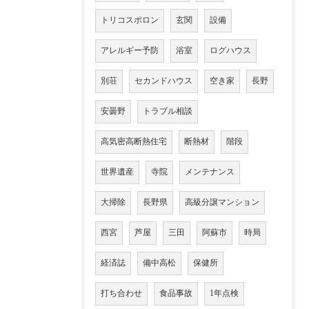
トリコスポロン
玄関
設備
アレルギー予防
浴室
ログハウス
別荘
セカンドハウス
空き家
長野
安曇野
トラブル相談
高気密高断熱住宅
断熱材
階段
世界遺産
寺院
メンテナンス
大掃除
長野県
高級分譲マンション
西宮
芦屋
三田
阿蘇市
時局
経済誌
備中高松
保健所
打ち合わせ
食品事故
1年点検