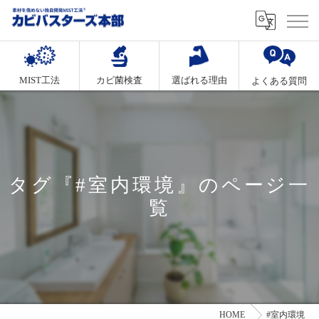
MIST工法
カビ菌検査
選ばれる理由
よくある質問
タグ『#室内環境』のページ一
覧
HOME
#室内環境