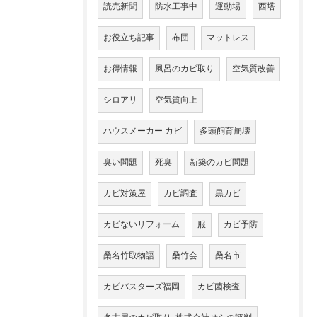
読売新聞
防水工事中
運動場
西塔
お役立ち記事
布団
マットレス
お得情報
風呂のカビ取り
空気質改善
シロアリ
空気質向上
ハウスメーカー カビ
多頭飼育崩壊
臭い問題
死臭
新築のカビ問題
カビ対策屋
カビ調査
黒カビ
カビないリフォーム
服
カビ予防
桑名竹取物語
桑竹会
桑名市
カビバスターズ福岡
カビ菌検査