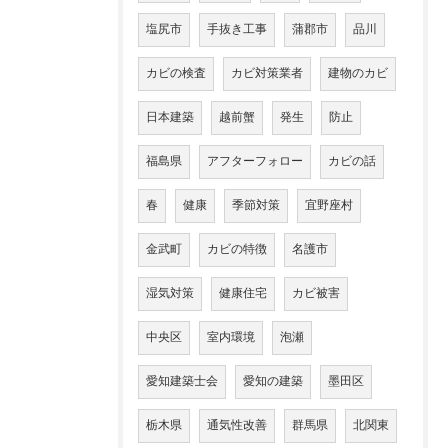
塩尻市
手抜き工事
蒲郡市
品川
カビの検査
カビ対策業者
建物のカビ
日本建築
越前蟹
発生
防止
福島県
アフターフォロー
カビの話
春
健康
季節対策
宜野座村
金武町
カビの特徴
名護市
湿気対策
健康住宅
カビ被害
中央区
室内環境
泡瀬
愛知建築士会
愛知の建築
墨田区
栃木県
通気性改善
群馬県
北関東