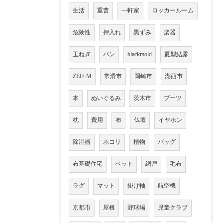
生活
重曹
一軒家
ロッカールーム
危険性
押入れ
黒ずみ
楽器
玉ねぎ
パン
blackmold
夏型結露
ZEH-M
常滑市
岡崎市
湖西市
本
ぬいぐるみ
茨木市
ブーツ
枕
費用
布
仏壇
イヤホン
除湿器
ホコリ
植物
バッグ
布基礎住宅
ベット
網戸
毛布
ラグ
マット
掛け軸
航空機
京都市
屋根
野球場
児童クラブ