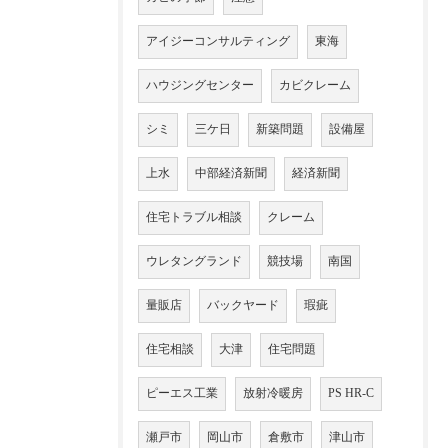
アイジーコンサルティング
東海
ハウジングセンター
カビクレーム
シミ
三ケ日
新築問題
設備屋
上水
中部経済新聞
経済新聞
住宅トラブル相談
クレーム
ウレタングランド
競技場
南国
量販店
バックヤード
瑕疵
住宅相談
大津
住宅問題
ピーエス工業
放射冷暖房
PS HR-C
瀬戸市
岡山市
倉敷市
津山市