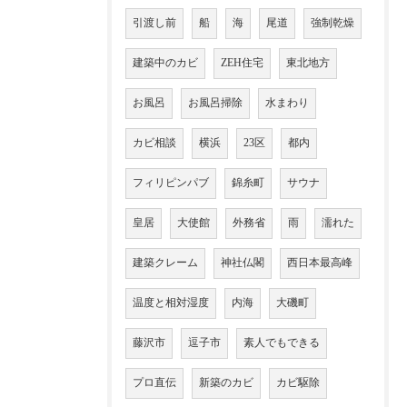
引渡し前
船
海
尾道
強制乾燥
建築中のカビ
ZEH住宅
東北地方
お風呂
お風呂掃除
水まわり
カビ相談
横浜
23区
都内
フィリピンパブ
錦糸町
サウナ
皇居
大使館
外務省
雨
濡れた
建築クレーム
神社仏閣
西日本最高峰
温度と相対湿度
内海
大磯町
藤沢市
逗子市
素人でもできる
プロ直伝
新築のカビ
カビ駆除