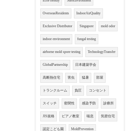
EcoFriendly
SafeEnvironment
OverseasResidents
IndoorAirQuality
Exclusive Distributor
Singapore
mold odor
indoor environment
fungal testing
airborne mold spore testing
TechnologyTransfer
GlobalPartnership
日本建築学会
高断熱住宅
害虫
猛暑
部屋
トランクルーム
負圧
コンセント
スイッチ
密閉性
感染予防
診療所
JIS規格
ピアノ教室
喘息
気密住宅
認定こども園
MoldPrevention