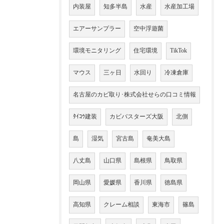
内装屋
知多半島
水産
水産加工場
エアーサンプラー
空中浮遊菌
環境モニタリング
住宅環境
TikTok
マウス
三ヶ日
水回り
冷凍倉庫
名古屋のカビ取り･株式会社せらの口コミ情報
ﾀｲｺｳ建装
カビバスターズ大阪
北側
島
湿気
宮古島
奄美大島
八丈島
山口県
島根県
鳥取県
岡山県
愛媛県
香川県
徳島県
高知県
クレーム相談
東海市
篠島