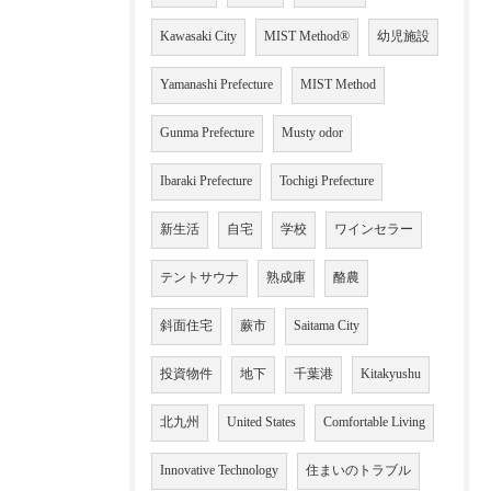
Kawasaki City
MIST Method®
幼児施設
Yamanashi Prefecture
MIST Method
Gunma Prefecture
Musty odor
Ibaraki Prefecture
Tochigi Prefecture
新生活
自宅
学校
ワインセラー
テントサウナ
熟成庫
酪農
斜面住宅
蕨市
Saitama City
投資物件
地下
千葉港
Kitakyushu
北九州
United States
Comfortable Living
Innovative Technology
住まいのトラブル