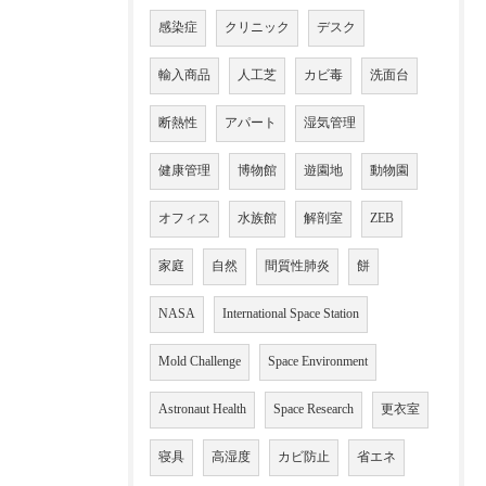
感染症
クリニック
デスク
輸入商品
人工芝
カビ毒
洗面台
断熱性
アパート
湿気管理
健康管理
博物館
遊園地
動物園
オフィス
水族館
解剖室
ZEB
家庭
自然
間質性肺炎
餅
NASA
International Space Station
Mold Challenge
Space Environment
Astronaut Health
Space Research
更衣室
寝具
高湿度
カビ防止
省エネ