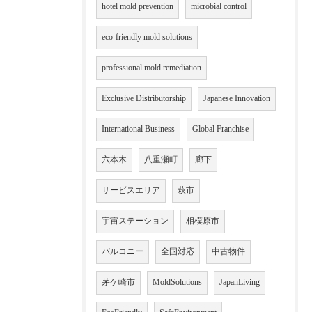
hotel mold prevention
microbial control
eco-friendly mold solutions
professional mold remediation
Exclusive Distributorship
Japanese Innovation
International Business
Global Franchise
六本木
八重瀬町
廊下
サービスエリア
萩市
宇宙ステーション
相模原市
バルコニー
全国対応
中古物件
茅ケ崎市
MoldSolutions
JapanLiving