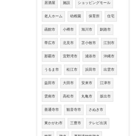
居酒屋
施設
ショッピングモール
老人ホーム
幼稚園
保育所
住宅
函館市
小樽市
旭川市
釧路市
帯広市
北見市
苫小牧市
江別市
那覇市
宜野湾市
浦添市
沖縄市
うるま市
松江市
浜田市
出雲市
益田市
大田市
安来市
江津市
雲南市
高松市
丸亀市
坂出市
善通寺市
観音寺市
さぬき市
東かがわ市
三豊市
テレビ出演