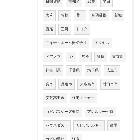
日間賀島
南知多
武豊
半田
大府
豊橋
豊川
音羽蒲郡
新城
西尾
三河
トヨタ
アイディホーム株式会社
アクセス
ドアノブ
UR
常滑
師崎
東京都
神奈川県
千葉県
埼玉県
広島市
呉市
尾道市
東広島市
廿日市市
安芸高田市
住宅メーカー
カビバスターズ東京
アレルギーゼロ
ハウスダスト
カビアレルギー
黴雨
カビの季節
注意