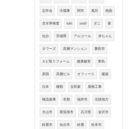
忘年会
冷蔵庫
関市
風呂
抱負
含水率検査
kabi
mold
ダニ
家
仙台
宮城県
アルコール
赤ちゃん
タワーズ
高層マンション
磐田市
カビ取リフォーム
健康被害
寒気
原因
高層ビル
オフィース
建築
日本
種類
古民家
屋根工事
物流倉庫
衣類
福井市
北陸地方
犬山市
尾張旭市
石川県
金沢市
鈴鹿市
仙台市
鈴鹿
松本市