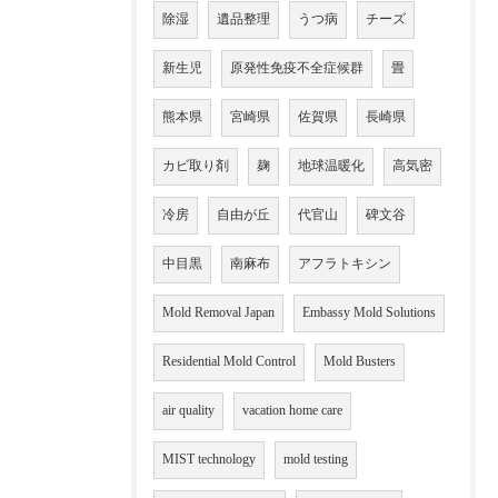
除湿
遺品整理
うつ病
チーズ
新生児
原発性免疫不全症候群
畳
熊本県
宮崎県
佐賀県
長崎県
カビ取り剤
麹
地球温暖化
高気密
冷房
自由が丘
代官山
碑文谷
中目黒
南麻布
アフラトキシン
Mold Removal Japan
Embassy Mold Solutions
Residential Mold Control
Mold Busters
air quality
vacation home care
MIST technology
mold testing