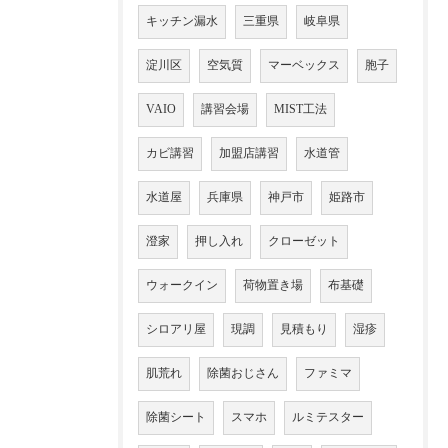
キッチン漏水
三重県
岐阜県
淀川区
空気質
マーベックス
胞子
VAIO
講習会場
MIST工法
カビ講習
加盟店講習
水道管
水道屋
兵庫県
神戸市
姫路市
澄家
押し入れ
クローゼット
ウォークイン
荷物置き場
布基礎
シロアリ屋
現調
見積もり
湿疹
肌荒れ
除菌おじさん
ファミマ
除菌シート
スマホ
ルミテスター