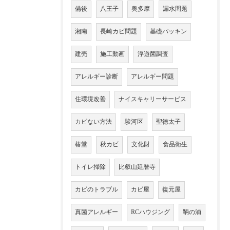
備後
八王子
奥多摩
漏水問題
湘南
長崎カビ問題
基礎パッキン
建売
施工動画
浮遊菌調査
アレルギー診断
アレルギー問題
住環境改善
ナイスキャリーサービス
カビない方法
駿河区
聖徳太子
椿堂
秋カビ
文化財
食品衛生
トイレ掃除
比叡山延暦寺
カビのトラブル
カビ屋
復元屋
真菌アレルギー
RCハウジング
鞆の浦