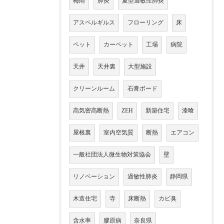
梅雨
肺炎
夏型過敏性肺炎
アスペルギルス
フローリング
床
ペット
カーペット
工場
病院
天井
天井裏
大型施設
クリーンルーム
石膏ボード
高気密高断熱
ZEH
新築住宅
漆喰
屋根裏
室内空気質
断熱
エアコン
一般社団法人微生物対策協会
壁
リノベーション
過敏性肺炎
静岡県
木造住宅
寺
床断熱
カビ臭
含水率
膠原病
奈良県