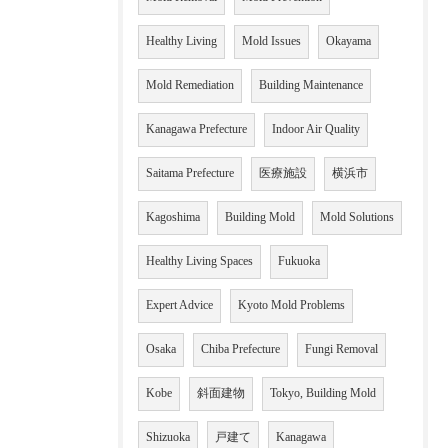
Healthy Living
Mold Issues
Okayama
Mold Remediation
Building Maintenance
Kanagawa Prefecture
Indoor Air Quality
Saitama Prefecture
医療施設
横浜市
Kagoshima
Building Mold
Mold Solutions
Healthy Living Spaces
Fukuoka
Expert Advice
Kyoto Mold Problems
Osaka
Chiba Prefecture
Fungi Removal
Kobe
斜面建物
Tokyo, Building Mold
Shizuoka
戸建て
Kanagawa