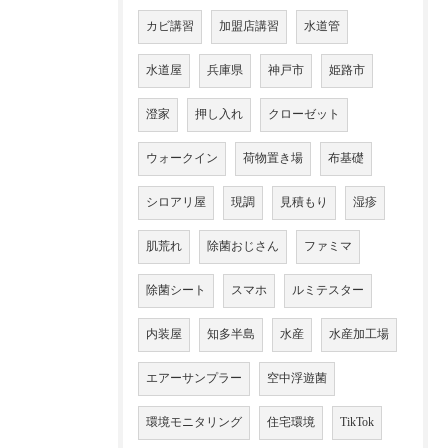
カビ講習
加盟店講習
水道管
水道屋
兵庫県
神戸市
姫路市
澄家
押し入れ
クローゼット
ウォークイン
荷物置き場
布基礎
シロアリ屋
現調
見積もり
湿疹
肌荒れ
除菌おじさん
ファミマ
除菌シート
スマホ
ルミテスター
内装屋
知多半島
水産
水産加工場
エアーサンプラー
空中浮遊菌
環境モニタリング
住宅環境
TikTok