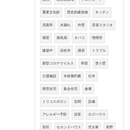
重要文化財
歴史的建造物
キッチン
洗面所
水漏れ
外壁
音楽スタジオ
寝室
換気扇
タバコ
喫煙所
建築中
浜松市
講習
トラブル
新型コロナウイルス
和室
塗り壁
介護施設
木材腐朽菌
社寺
県営住宅
集合住宅
倉庫
トリコスポロン
玄関
設備
アレルギー予防
浴室
ログハウス
別荘
セカンドハウス
空き家
長野