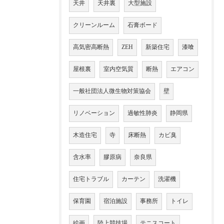
天井
天井裏
大型施設
クリーンルーム
石膏ボード
高気密高断熱
ZEH
新築住宅
漆喰
屋根裏
室内空気質
断熱
エアコン
一般社団法人微生物対策協会
壁
リノベーション
過敏性肺炎
静岡県
木造住宅
寺
床断熱
カビ臭
含水率
膠原病
奈良県
住宅トラブル
カーテン
洗濯機
保育園
宿泊施設
事務所
トイレ
絵画
陸上競技場
テニスコート