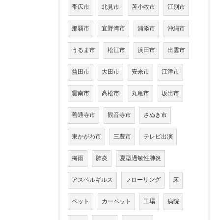
帯広市
北見市
苫小牧市
江別市
那覇市
宜野湾市
浦添市
沖縄市
うるま市
松江市
浜田市
出雲市
益田市
大田市
安来市
江津市
雲南市
高松市
丸亀市
坂出市
善通寺市
観音寺市
さぬき市
東かがわ市
三豊市
テレビ出演
梅雨
肺炎
夏型過敏性肺炎
アスペルギルス
フローリング
床
ペット
カーペット
工場
病院