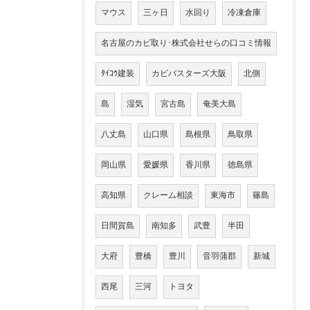
マウス
三ヶ日
水回り
冷凍倉庫
名古屋のカビ取り･株式会社せらの口コミ情報
ﾀｲｺｳ建装
カビバスターズ大阪
北側
島
湿気
宮古島
奄美大島
八丈島
山口県
島根県
鳥取県
岡山県
愛媛県
香川県
徳島県
高知県
クレーム相談
東海市
篠島
日間賀島
南知多
武豊
半田
大府
豊橋
豊川
音羽蒲郡
新城
西尾
三河
トヨタ