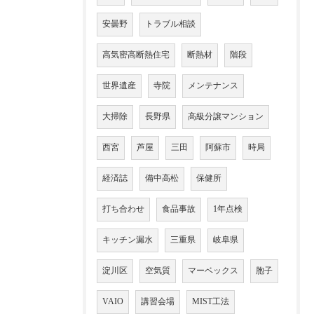
安曇野
トラブル相談
高気密高断熱住宅
断熱材
階段
世界遺産
寺院
メンテナンス
大掃除
長野県
高級分譲マンション
西宮
芦屋
三田
阿蘇市
時局
経済誌
備中高松
保健所
打ち合わせ
食品事故
1年点検
キッチン漏水
三重県
岐阜県
淀川区
空気質
マーベックス
胞子
VAIO
講習会場
MIST工法