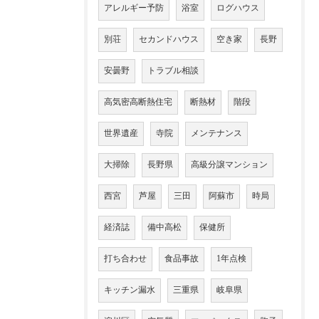
アレルギー予防
浴室
ログハウス
別荘
セカンドハウス
空き家
長野
安曇野
トラブル相談
高気密高断熱住宅
断熱材
階段
世界遺産
寺院
メンテナンス
大掃除
長野県
高級分譲マンション
西宮
芦屋
三田
阿蘇市
時局
経済誌
備中高松
保健所
打ち合わせ
食品事故
1年点検
キッチン漏水
三重県
岐阜県