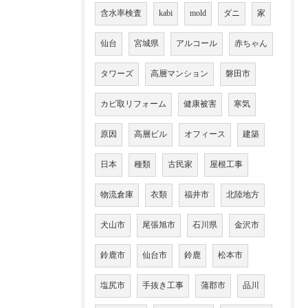
含水率検査
kabi
mold
ダニ
家
仙台
宮城県
アルコール
赤ちゃん
タワーズ
高層マンション
磐田市
カビ取リフォーム
健康被害
寒気
原因
高層ビル
オフィース
建築
日本
種類
古民家
屋根工事
物流倉庫
衣類
福井市
北陸地方
犬山市
尾張旭市
石川県
金沢市
鈴鹿市
仙台市
鈴鹿
松本市
塩尻市
手抜き工事
蒲郡市
品川