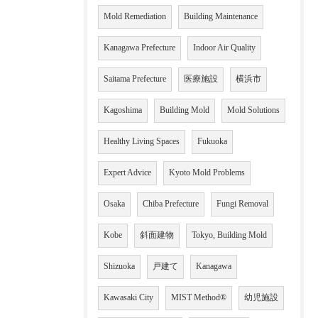
Mold Remediation
Building Maintenance
Kanagawa Prefecture
Indoor Air Quality
Saitama Prefecture
医療施設
横浜市
Kagoshima
Building Mold
Mold Solutions
Healthy Living Spaces
Fukuoka
Expert Advice
Kyoto Mold Problems
Osaka
Chiba Prefecture
Fungi Removal
Kobe
斜面建物
Tokyo, Building Mold
Shizuoka
戸建て
Kanagawa
Kawasaki City
MIST Method®
幼児施設