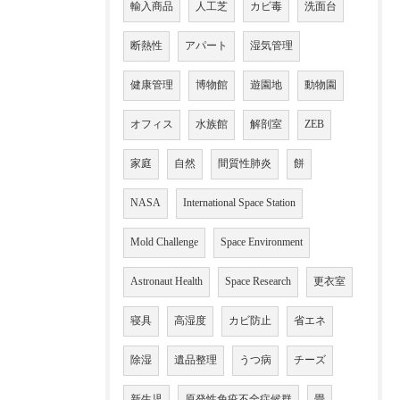
輸入商品
人工芝
カビ毒
洗面台
断熱性
アパート
湿気管理
健康管理
博物館
遊園地
動物園
オフィス
水族館
解剖室
ZEB
家庭
自然
間質性肺炎
餅
NASA
International Space Station
Mold Challenge
Space Environment
Astronaut Health
Space Research
更衣室
寝具
高湿度
カビ防止
省エネ
除湿
遺品整理
うつ病
チーズ
新生児
原発性免疫不全症候群
畳