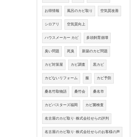
お得情報
風呂のカビ取り
空気質改善
シロアリ
空気質向上
ハウスメーカー カビ
多頭飼育崩壊
臭い問題
死臭
新築のカビ問題
カビ対策屋
カビ調査
黒カビ
カビないリフォーム
服
カビ予防
桑名竹取物語
桑竹会
桑名市
カビバスターズ福岡
カビ菌検査
名古屋のカビ取り･株式会社せらの評判
名古屋のカビ取り･株式会社せらのお客様の声