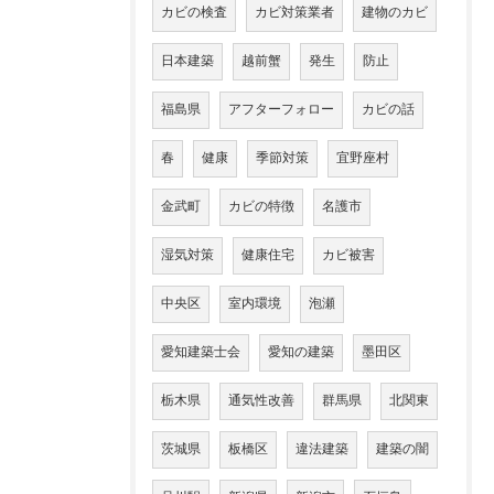
カビの検査
カビ対策業者
建物のカビ
日本建築
越前蟹
発生
防止
福島県
アフターフォロー
カビの話
春
健康
季節対策
宜野座村
金武町
カビの特徴
名護市
湿気対策
健康住宅
カビ被害
中央区
室内環境
泡瀬
愛知建築士会
愛知の建築
墨田区
栃木県
通気性改善
群馬県
北関東
茨城県
板橋区
違法建築
建築の闇