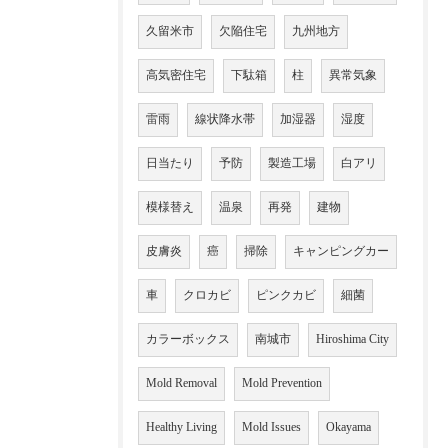
久留米市
欠陥住宅
九州地方
高気密住宅
下駄箱
柱
異常気象
雷雨
線状降水帯
加湿器
湿度
日当たり
予防
製造工場
白アリ
模様替え
温泉
再発
建物
皮膚炎
癌
掃除
キャンピングカー
車
クロカビ
ピンクカビ
細菌
カラーボックス
南城市
Hiroshima City
Mold Removal
Mold Prevention
Healthy Living
Mold Issues
Okayama