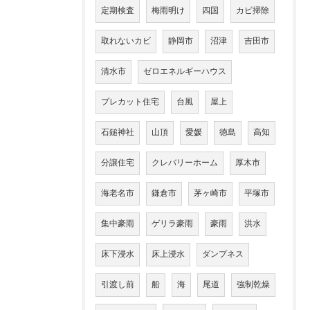
定期検査
梅雨明け
四国
カビ掃除
取れないカビ
静岡市
沼津
吉田市
清水市
ゼロエネルギーハウス
プレカット住宅
台風
屋上
石鎚神社
山頂
愛媛
徳島
高知
分譲住宅
クレバリーホーム
厚木市
海老名市
鎌倉市
茅ヶ崎市
平塚市
集中豪雨
ゲリラ豪雨
豪雨
洪水
床下浸水
床上浸水
ダンプネス
引渡し前
船
海
尾道
強制乾燥