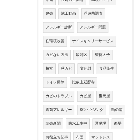
建売
施工動画
浮遊菌調査
アレルギー診断
アレルギー問題
住環境改善
ナイスキャリーサービス
カビない方法
駿河区
聖徳太子
椿堂
秋カビ
文化財
食品衛生
トイレ掃除
比叡山延暦寺
カビのトラブル
カビ屋
復元屋
真菌アレルギー
RCハウジング
鞆の浦
読売新聞
防水工事中
運動場
西塔
お役立ち記事
布団
マットレス