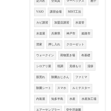
淀川区
空気質
マーベックス
胞子
VAIO
講習会場
MIST工法
カビ講習
加盟店講習
水道管
水道屋
兵庫県
神戸市
姫路市
澄家
押し入れ
クローゼット
ウォークイン
荷物置き場
布基礎
シロアリ屋
現調
見積もり
湿疹
肌荒れ
除菌おじさん
ファミマ
除菌シート
スマホ
ルミテスター
内装屋
知多半島
水産
水産加工場
エアーサンプラー
空中浮遊菌