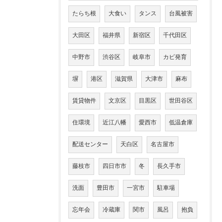
たらち根
大食い
タンス
台風被害
大田区
福井県
新宿区
千代田区
中野市
渋谷区
岐阜市
カビ発育
塀
港区
滋賀県
大津市
麻布
賃貸物件
文京区
目黒区
世田谷区
住環境
近江八幡
愛西市
低温倉庫
配送センター
天白区
名古屋市
藤枝市
四日市市
冬
長久手市
洗面
豊田市
一宮市
駐車場
忘年会
冷蔵庫
関市
風呂
抱負