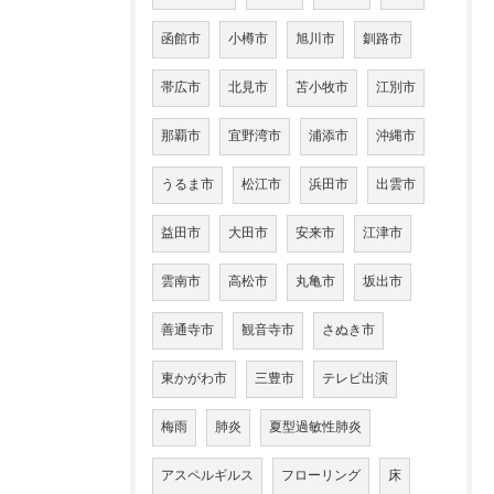
函館市
小樽市
旭川市
釧路市
帯広市
北見市
苫小牧市
江別市
那覇市
宜野湾市
浦添市
沖縄市
うるま市
松江市
浜田市
出雲市
益田市
大田市
安来市
江津市
雲南市
高松市
丸亀市
坂出市
善通寺市
観音寺市
さぬき市
東かがわ市
三豊市
テレビ出演
梅雨
肺炎
夏型過敏性肺炎
アスペルギルス
フローリング
床