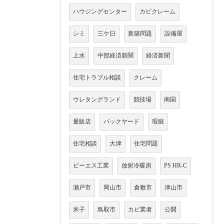
ハウジングセンター
カビクレーム
シミ
三ケ日
新築問題
設備屋
上水
中部経済新聞
経済新聞
住宅トラブル相談
クレーム
ウレタングランド
競技場
南国
量販店
バックヤード
瑕疵
住宅相談
大津
住宅問題
ピーエス工業
放射冷暖房
PS HR-C
瀬戸市
岡山市
倉敷市
津山市
米子
鳥取市
カビ業者
公開