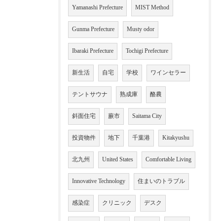
Yamanashi Prefecture
MIST Method
Gunma Prefecture
Musty odor
Ibaraki Prefecture
Tochigi Prefecture
新生活
自宅
学校
ワインセラー
テントサウナ
熟成庫
酪農
斜面住宅
蕨市
Saitama City
投資物件
地下
千葉港
Kitakyushu
北九州
United States
Comfortable Living
Innovative Technology
住まいのトラブル
感染症
クリニック
デスク