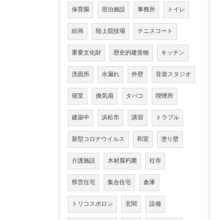
保育園
宿泊施設
事務所
トイレ
絵画
陸上競技場
テニスコート
重要文化財
歴史的建造物
キッチン
洗面所
水漏れ
外壁
音楽スタジオ
寝室
換気扇
タバコ
喫煙所
建築中
浜松市
講習
トラブル
新型コロナウイルス
和室
塗り壁
介護施設
木材腐朽菌
社寺
県営住宅
集合住宅
倉庫
トリコスポロン
玄関
設備