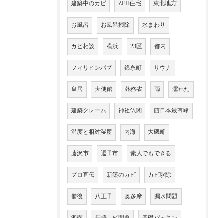
建築中のカビ
ZEH住宅
東北地方
お風呂
お風呂掃除
水まわり
カビ相談
横浜
23区
都内
フィリピンパブ
錦糸町
サウナ
皇居
大使館
外務省
雨
濡れた
建築クレーム
神社仏閣
西日本最高峰
温度と相対湿度
内海
大磯町
藤沢市
逗子市
素人でもできる
プロ直伝
新築のカビ
カビ駆除
備後
八王子
奥多摩
漏水問題
湘南
長崎カビ問題
基礎パッキン