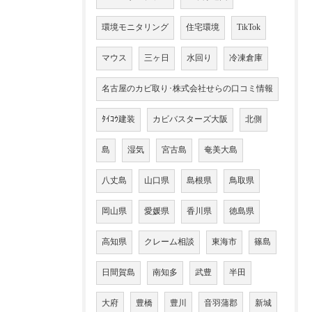
環境モニタリング
住宅環境
TikTok
マウス
三ヶ日
水回り
冷凍倉庫
名古屋のカビ取り･株式会社せらの口コミ情報
ﾀｲｺｳ建装
カビバスターズ大阪
北側
島
湿気
宮古島
奄美大島
八丈島
山口県
島根県
鳥取県
岡山県
愛媛県
香川県
徳島県
高知県
クレーム相談
東海市
篠島
日間賀島
南知多
武豊
半田
大府
豊橋
豊川
音羽蒲郡
新城