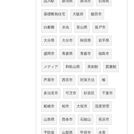
品川駅
新潟県
新潟市
石垣島
基礎断熱住宅
大阪府
飯田市
白癬菌
水虫
富山県
坂戸市
大分県
大分市
秋田県
岩手県
盛岡市
青森県
青森市
福島市
メディア
和歌山県
美術館
図書館
芦屋市
西宮市
対策方法
喉
多治見市
可児市
杉並区
千葉市
船橋市
柏市
大垣市
湿度管理
山形県
西条市
石鎚山
長浜市
予防策
山梨県
甲府市
水害