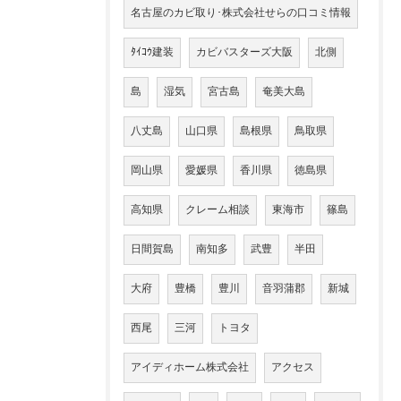
名古屋のカビ取り･株式会社せらの口コミ情報
ﾀｲｺｳ建装
カビバスターズ大阪
北側
島
湿気
宮古島
奄美大島
八丈島
山口県
島根県
鳥取県
岡山県
愛媛県
香川県
徳島県
高知県
クレーム相談
東海市
篠島
日間賀島
南知多
武豊
半田
大府
豊橋
豊川
音羽蒲郡
新城
西尾
三河
トヨタ
アイディホーム株式会社
アクセス