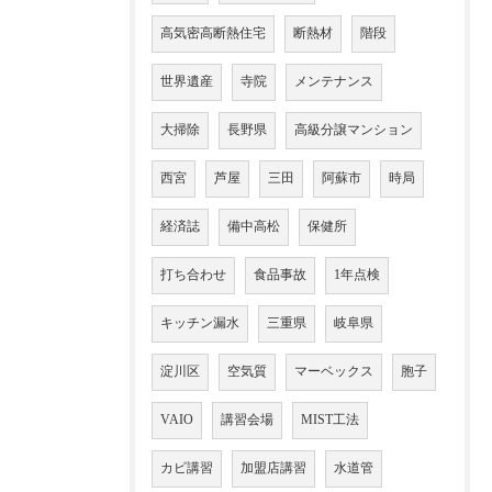
高気密高断熱住宅
断熱材
階段
世界遺産
寺院
メンテナンス
大掃除
長野県
高級分譲マンション
西宮
芦屋
三田
阿蘇市
時局
経済誌
備中高松
保健所
打ち合わせ
食品事故
1年点検
キッチン漏水
三重県
岐阜県
淀川区
空気質
マーベックス
胞子
VAIO
講習会場
MIST工法
カビ講習
加盟店講習
水道管