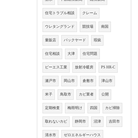
住宅トラブル相談
クレーム
ウレタングランド
競技場
南国
量販店
バックヤード
瑕疵
住宅相談
大津
住宅問題
ピーエス工業
放射冷暖房
PS HR-C
瀬戸市
岡山市
倉敷市
津山市
米子
鳥取市
カビ業者
公開
定期検査
梅雨明け
四国
カビ掃除
取れないカビ
静岡市
沼津
吉田市
清水市
ゼロエネルギーハウス