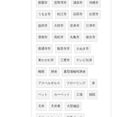
那覇市
宜野湾市
浦添市
沖縄市
うるま市
松江市
浜田市
出雲市
益田市
大田市
安来市
江津市
雲南市
高松市
丸亀市
坂出市
善通寺市
観音寺市
さぬき市
東かがわ市
三豊市
テレビ出演
梅雨
肺炎
夏型過敏性肺炎
アスペルギルス
フローリング
床
ペット
カーペット
工場
病院
天井
天井裏
大型施設