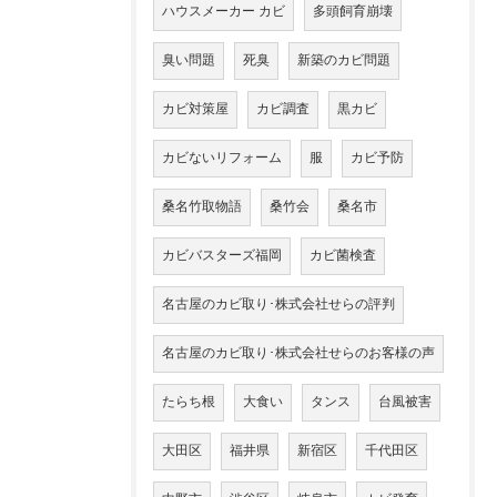
ハウスメーカー カビ
多頭飼育崩壊
臭い問題
死臭
新築のカビ問題
カビ対策屋
カビ調査
黒カビ
カビないリフォーム
服
カビ予防
桑名竹取物語
桑竹会
桑名市
カビバスターズ福岡
カビ菌検査
名古屋のカビ取り･株式会社せらの評判
名古屋のカビ取り･株式会社せらのお客様の声
たらち根
大食い
タンス
台風被害
大田区
福井県
新宿区
千代田区