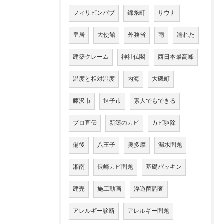
フィリピンパブ
錦糸町
サウナ
皇居
大使館
外務省
雨
濡れた
建築クレーム
神社仏閣
西日本最高峰
温度と相対湿度
内海
大磯町
藤沢市
逗子市
素人でもできる
プロ直伝
新築のカビ
カビ駆除
備後
八王子
奥多摩
漏水問題
湘南
長崎カビ問題
基礎パッキン
建売
施工動画
浮遊菌調査
アレルギー診断
アレルギー問題