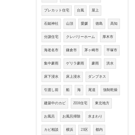
プレカット住宅
台風
屋上
石鎚神社
山頂
愛媛
徳島
高知
分譲住宅
クレバリーホーム
厚木市
海老名市
鎌倉市
茅ヶ崎市
平塚市
集中豪雨
ゲリラ豪雨
豪雨
洪水
床下浸水
床上浸水
ダンプネス
引渡し前
船
海
尾道
強制乾燥
建築中のカビ
ZEH住宅
東北地方
お風呂
お風呂掃除
水まわり
カビ相談
横浜
23区
都内