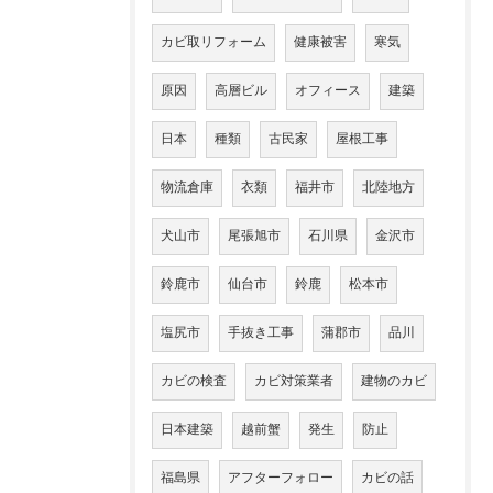
カビ取リフォーム
健康被害
寒気
原因
高層ビル
オフィース
建築
日本
種類
古民家
屋根工事
物流倉庫
衣類
福井市
北陸地方
犬山市
尾張旭市
石川県
金沢市
鈴鹿市
仙台市
鈴鹿
松本市
塩尻市
手抜き工事
蒲郡市
品川
カビの検査
カビ対策業者
建物のカビ
日本建築
越前蟹
発生
防止
福島県
アフターフォロー
カビの話