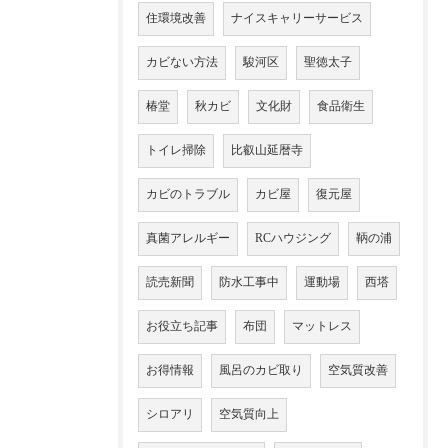
住環境改善
ナイスキャリーサービス
カビない方法
駿河区
聖徳太子
椿堂
秋カビ
文化財
食品衛生
トイレ掃除
比叡山延暦寺
カビのトラブル
カビ屋
復元屋
真菌アレルギー
RCハウジング
鞆の浦
読売新聞
防水工事中
運動場
西塔
お役立ち記事
布団
マットレス
お得情報
風呂のカビ取り
空気質改善
シロアリ
空気質向上