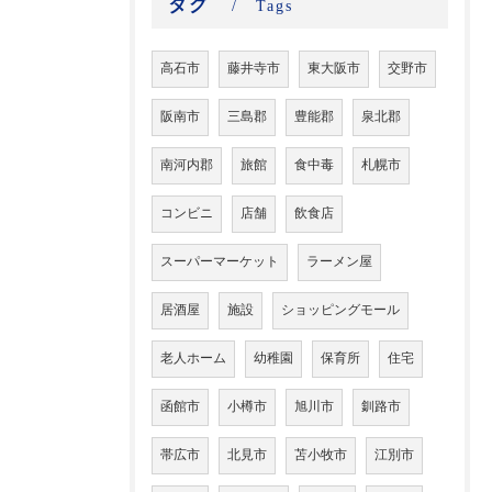
タグ
Tags
高石市
藤井寺市
東大阪市
交野市
阪南市
三島郡
豊能郡
泉北郡
南河内郡
旅館
食中毒
札幌市
コンビニ
店舗
飲食店
スーパーマーケット
ラーメン屋
居酒屋
施設
ショッピングモール
老人ホーム
幼稚園
保育所
住宅
函館市
小樽市
旭川市
釧路市
帯広市
北見市
苫小牧市
江別市