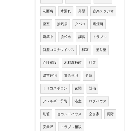
洗面所
水漏れ
外壁
音楽スタジオ
寝室
換気扇
タバコ
喫煙所
建築中
浜松市
講習
トラブル
新型コロナウイルス
和室
塗り壁
介護施設
木材腐朽菌
社寺
県営住宅
集合住宅
倉庫
トリコスポロン
玄関
設備
アレルギー予防
浴室
ログハウス
別荘
セカンドハウス
空き家
長野
安曇野
トラブル相談