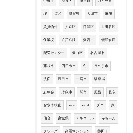
中野市
渋谷区
岐阜市
カビ発育
塀
港区
滋賀県
大津市
麻布
賃貸物件
文京区
目黒区
世田谷区
住環境
近江八幡
愛西市
低温倉庫
配送センター
天白区
名古屋市
藤枝市
四日市市
冬
長久手市
洗面
豊田市
一宮市
駐車場
忘年会
冷蔵庫
関市
風呂
抱負
含水率検査
kabi
mold
ダニ
家
仙台
宮城県
アルコール
赤ちゃん
タワーズ
高層マンション
磐田市