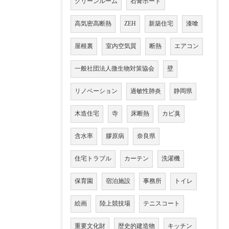
クリーンルーム
石膏ボード
高気密高断熱
ZEH
新築住宅
漆喰
屋根裏
室内空気質
断熱
エアコン
一般社団法人微生物対策協会
壁
リノベーション
過敏性肺炎
静岡県
木造住宅
寺
床断熱
カビ臭
含水率
膠原病
奈良県
住宅トラブル
カーテン
洗濯機
保育園
宿泊施設
事務所
トイレ
絵画
陸上競技場
テニスコート
重要文化財
歴史的建造物
キッチン