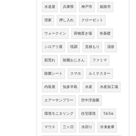
水道屋
兵庫県
神戸市
姫路市
澄家
押し入れ
クローゼット
ウォークイン
荷物置き場
布基礎
シロアリ屋
現調
見積もり
湿疹
肌荒れ
除菌おじさん
ファミマ
除菌シート
スマホ
ルミテスター
内装屋
知多半島
水産
水産加工場
エアーサンプラー
空中浮遊菌
環境モニタリング
住宅環境
TikTok
マウス
三ヶ日
水回り
冷凍倉庫