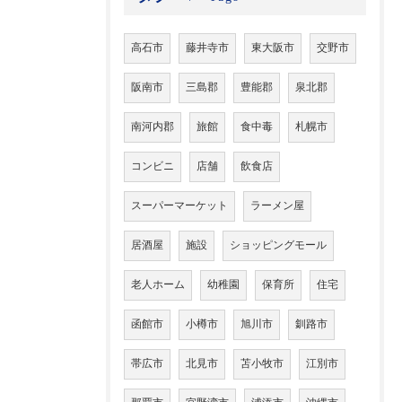
高石市
藤井寺市
東大阪市
交野市
阪南市
三島郡
豊能郡
泉北郡
南河内郡
旅館
食中毒
札幌市
コンビニ
店舗
飲食店
スーパーマーケット
ラーメン屋
居酒屋
施設
ショッピングモール
老人ホーム
幼稚園
保育所
住宅
函館市
小樽市
旭川市
釧路市
帯広市
北見市
苫小牧市
江別市