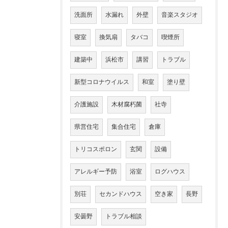
洗面所
水漏れ
外壁
音楽スタジオ
寝室
換気扇
タバコ
喫煙所
建築中
浜松市
講習
トラブル
新型コロナウイルス
和室
塗り壁
介護施設
木材腐朽菌
社寺
県営住宅
集合住宅
倉庫
トリコスポロン
玄関
設備
アレルギー予防
浴室
ログハウス
別荘
セカンドハウス
空き家
長野
安曇野
トラブル相談