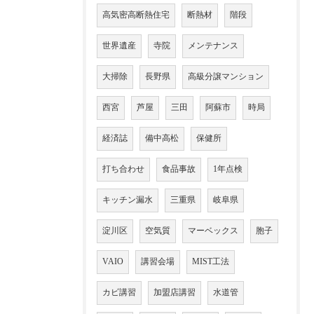
高気密高断熱住宅
断熱材
階段
世界遺産
寺院
メンテナンス
大掃除
長野県
高級分譲マンション
西宮
芦屋
三田
阿蘇市
時局
経済誌
備中高松
保健所
打ち合わせ
食品事故
1年点検
キッチン漏水
三重県
岐阜県
淀川区
空気質
マーベックス
胞子
VAIO
講習会場
MIST工法
カビ講習
加盟店講習
水道管