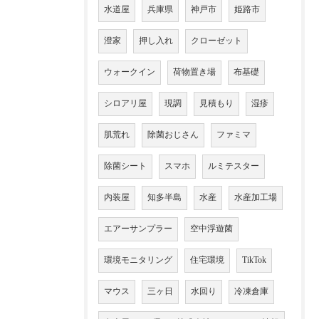
水道屋
兵庫県
神戸市
姫路市
澄家
押し入れ
クローゼット
ウォークイン
荷物置き場
布基礎
シロアリ屋
現調
見積もり
湿疹
肌荒れ
除菌おじさん
ファミマ
除菌シート
スマホ
ルミテスター
内装屋
知多半島
水産
水産加工場
エアーサンプラー
空中浮遊菌
環境モニタリング
住宅環境
TikTok
マウス
三ヶ日
水回り
冷凍倉庫