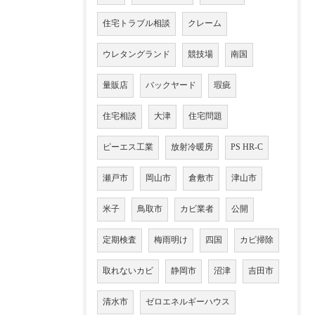
住宅トラブル相談
クレーム
ウレタングランド
競技場
南国
量販店
バックヤード
瑕疵
住宅相談
大津
住宅問題
ピーエス工業
放射冷暖房
PS HR-C
瀬戸市
岡山市
倉敷市
津山市
米子
鳥取市
カビ業者
公開
定期検査
梅雨明け
四国
カビ掃除
取れないカビ
静岡市
沼津
吉田市
清水市
ゼロエネルギーハウス