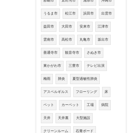
那覇市
宜野湾市
浦添市
沖縄市
うるま市
松江市
浜田市
出雲市
益田市
大田市
安来市
江津市
雲南市
高松市
丸亀市
坂出市
善通寺市
観音寺市
さぬき市
東かがわ市
三豊市
テレビ出演
梅雨
肺炎
夏型過敏性肺炎
アスペルギルス
フローリング
床
ペット
カーペット
工場
病院
天井
天井裏
大型施設
クリーンルーム
石膏ボード