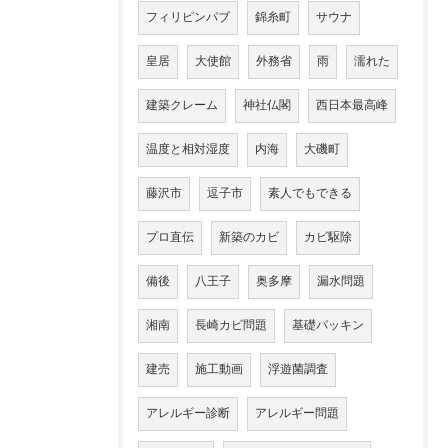
フィリピンパブ
錦糸町
サウナ
皇居
大使館
外務省
雨
濡れた
建築クレーム
神社仏閣
西日本最高峰
温度と相対湿度
内海
大磯町
藤沢市
逗子市
素人でもできる
プロ直伝
新築のカビ
カビ駆除
備後
八王子
奥多摩
漏水問題
湘南
長崎カビ問題
基礎パッキン
建売
施工動画
浮遊菌調査
アレルギー診断
アレルギー問題