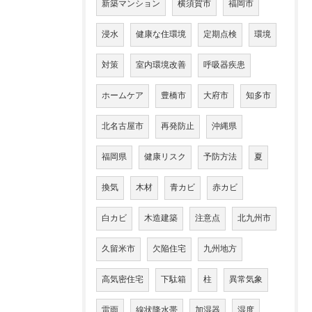
新築マンション
横須賀市
福岡市
浸水
健康な住環境
定期点検
環境
対策
室内環境改善
呼吸器疾患
ホームケア
豊橋市
大府市
知多市
北名古屋市
再発防止
沖縄県
福岡県
健康リスク
予防方法
夏
換気
木材
青カビ
赤カビ
白カビ
木造建築
注意点
北九州市
久留米市
欠陥住宅
九州地方
高気密住宅
下駄箱
柱
異常気象
雷雨
線状降水帯
加湿器
湿度