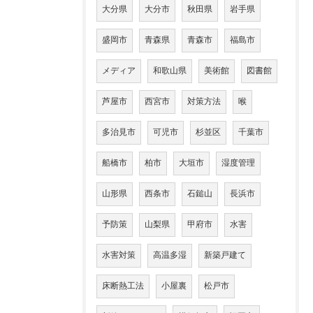
大分県
大分市
秋田県
岩手県
盛岡市
青森県
青森市
福島市
メディア
和歌山県
美術館
図書館
芦屋市
西宮市
対策方法
喉
多治見市
可児市
杉並区
千葉市
船橋市
柏市
大垣市
湿度管理
山形県
西条市
石鎚山
長浜市
予防策
山梨県
甲府市
水害
水害対策
高温多湿
新築戸建て
床断熱工法
小屋裏
松戸市