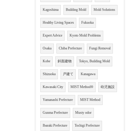
Kagoshima
Building Mold
Mold Solutions
Healthy Living Spaces
Fukuoka
Expert Advice
Kyoto Mold Problems
Osaka
Chiba Prefecture
Fungi Removal
Kobe
斜面建物
Tokyo, Building Mold
Shizuoka
戸建て
Kanagawa
Kawasaki City
MIST Method®
幼児施設
Yamanashi Prefecture
MIST Method
Gunma Prefecture
Musty odor
Ibaraki Prefecture
Tochigi Prefecture