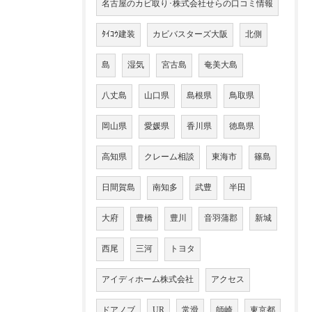
名古屋のカビ取り･株式会社せらの口コミ情報
ﾀｲｺｳ建装
カビバスターズ大阪
北側
島
湿気
宮古島
奄美大島
八丈島
山口県
島根県
鳥取県
岡山県
愛媛県
香川県
徳島県
高知県
クレーム相談
東海市
篠島
日間賀島
南知多
武豊
半田
大府
豊橋
豊川
音羽蒲郡
新城
西尾
三河
トヨタ
アイディホーム株式会社
アクセス
ドアノブ
UR
常滑
師崎
東京都