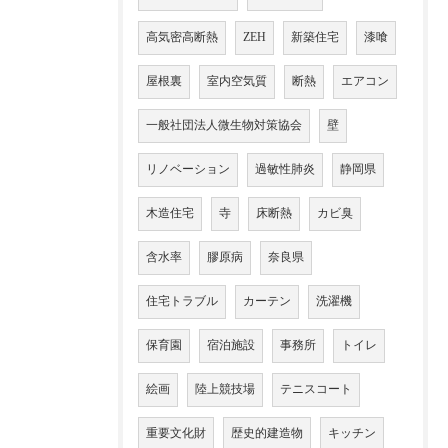
高気密高断熱
ZEH
新築住宅
漆喰
屋根裏
室内空気質
断熱
エアコン
一般社団法人微生物対策協会
壁
リノベーション
過敏性肺炎
静岡県
木造住宅
寺
床断熱
カビ臭
含水率
膠原病
奈良県
住宅トラブル
カーテン
洗濯機
保育園
宿泊施設
事務所
トイレ
絵画
陸上競技場
テニスコート
重要文化財
歴史的建造物
キッチン