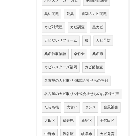
ハウスメーカー カビ
多頭飼育崩壊
臭い問題
死臭
新築のカビ問題
カビ対策屋
カビ調査
黒カビ
カビないリフォーム
服
カビ予防
桑名竹取物語
桑竹会
桑名市
カビバスターズ福岡
カビ菌検査
名古屋のカビ取り･株式会社せらの評判
名古屋のカビ取り･株式会社せらのお客様の声
たらち根
大食い
タンス
台風被害
大田区
福井県
新宿区
千代田区
中野市
渋谷区
岐阜市
カビ発育