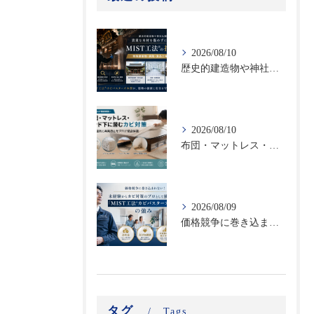
2026/08/10
歴史的建造物や神社仏閣の貴重な木材を傷めずに除カビ｜特殊建築物・病院・食品工場に対応するMIST工法®の技術力
2026/08/10
布団・マットレス・ベッド下に潜むカビ対策｜寝室の湿気と再発防止をプロが徹底解説
2026/08/09
価格競争に巻き込まれない！未経験からカビ対策のプロとして独立する「MIST工法®カビバスターズFC」の強み｜高収益・高付加価値ビジネスで選ばれる理由
タグ
Tags