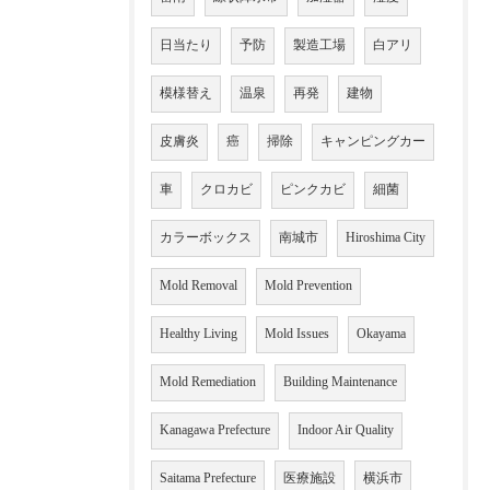
日当たり
予防
製造工場
白アリ
模様替え
温泉
再発
建物
皮膚炎
癌
掃除
キャンピングカー
車
クロカビ
ピンクカビ
細菌
カラーボックス
南城市
Hiroshima City
Mold Removal
Mold Prevention
Healthy Living
Mold Issues
Okayama
Mold Remediation
Building Maintenance
Kanagawa Prefecture
Indoor Air Quality
Saitama Prefecture
医療施設
横浜市