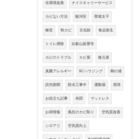
住環境改善
ナイスキャリーサービス
カビない方法
駿河区
聖徳太子
椿堂
秋カビ
文化財
食品衛生
トイレ掃除
比叡山延暦寺
カビのトラブル
カビ屋
復元屋
真菌アレルギー
RCハウジング
鞆の浦
読売新聞
防水工事中
運動場
西塔
お役立ち記事
布団
マットレス
お得情報
風呂のカビ取り
空気質改善
シロアリ
空気質向上