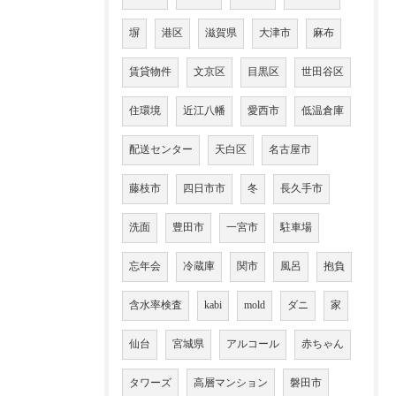
塀
港区
滋賀県
大津市
麻布
賃貸物件
文京区
目黒区
世田谷区
住環境
近江八幡
愛西市
低温倉庫
配送センター
天白区
名古屋市
藤枝市
四日市市
冬
長久手市
洗面
豊田市
一宮市
駐車場
忘年会
冷蔵庫
関市
風呂
抱負
含水率検査
kabi
mold
ダニ
家
仙台
宮城県
アルコール
赤ちゃん
タワーズ
高層マンション
磐田市