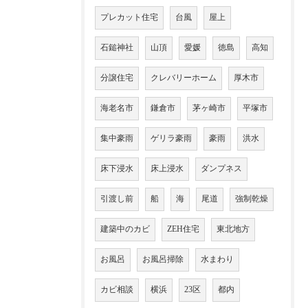
プレカット住宅
台風
屋上
石鎚神社
山頂
愛媛
徳島
高知
分譲住宅
クレバリーホーム
厚木市
海老名市
鎌倉市
茅ヶ崎市
平塚市
集中豪雨
ゲリラ豪雨
豪雨
洪水
床下浸水
床上浸水
ダンプネス
引渡し前
船
海
尾道
強制乾燥
建築中のカビ
ZEH住宅
東北地方
お風呂
お風呂掃除
水まわり
カビ相談
横浜
23区
都内