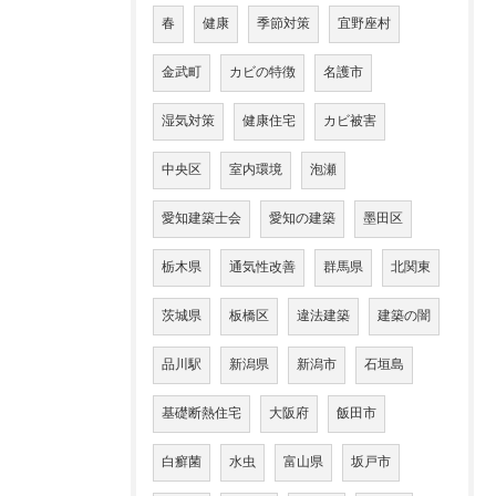
春
健康
季節対策
宜野座村
金武町
カビの特徴
名護市
湿気対策
健康住宅
カビ被害
中央区
室内環境
泡瀬
愛知建築士会
愛知の建築
墨田区
栃木県
通気性改善
群馬県
北関東
茨城県
板橋区
違法建築
建築の闇
品川駅
新潟県
新潟市
石垣島
基礎断熱住宅
大阪府
飯田市
白癬菌
水虫
富山県
坂戸市