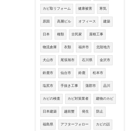
カビ取リフォーム
健康被害
寒気
原因
高層ビル
オフィース
建築
日本
種類
古民家
屋根工事
物流倉庫
衣類
福井市
北陸地方
犬山市
尾張旭市
石川県
金沢市
鈴鹿市
仙台市
鈴鹿
松本市
塩尻市
手抜き工事
蒲郡市
品川
カビの検査
カビ対策業者
建物のカビ
日本建築
越前蟹
発生
防止
福島県
アフターフォロー
カビの話