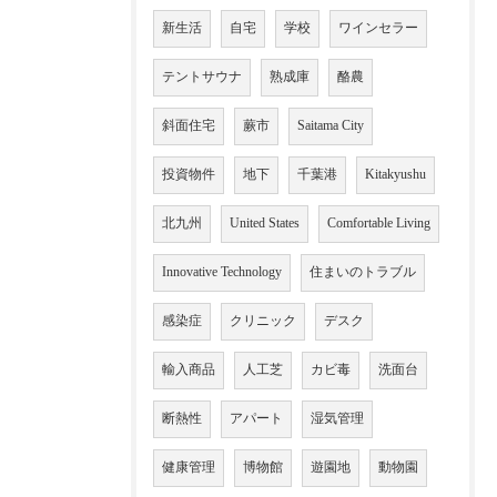
新生活
自宅
学校
ワインセラー
テントサウナ
熟成庫
酪農
斜面住宅
蕨市
Saitama City
投資物件
地下
千葉港
Kitakyushu
北九州
United States
Comfortable Living
Innovative Technology
住まいのトラブル
感染症
クリニック
デスク
輸入商品
人工芝
カビ毒
洗面台
断熱性
アパート
湿気管理
健康管理
博物館
遊園地
動物園