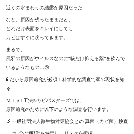
近くの水まわりの結露が原因だった
など、原因が残ったままだと、
どれだけ表面をキレイにしても
カビはすぐに戻ってきます。
まるで、
風邪の原因がウイルスなのに“咳だけ抑える薬”を飲んで
いるようなもの…😢
🧪 だから原因追究が必須！科学的な調査で家の現状を知
る
ＭＩＳТ工法®カビバスターズでは、
原因追究のために以下のような調査を行います。
🔬 一般社団法人微生物対策協会との 真菌（カビ菌）検査
→ カビの“種類”を特定し、リスクを把握。