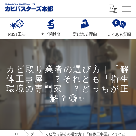
MIST工法
カビ菌検査
選ばれる理由
よくある質問
カビ取り業者の選び方｜「解
体工事屋」？それとも「衛生
環境の専門家」？どっちが正
解？🧐✨
HOME
ブログ
カビ取り業者の選び方｜「解体工事屋」？それとも「衛生環境の専門家」？どっちが正解？🧐✨