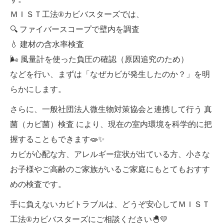
ＭＩＳＴ工法®カビバスターズでは、
🔍 ファイバースコープで壁内を調査
💧 建材の含水率検査
🌬 風量計を使った負圧の確認（原因追究のため）
などを行い、まずは「なぜカビが発生したのか？」を明
らかにします。
さらに、一般社団法人微生物対策協会と連携して行う 真
菌（カビ菌）検査 により、現在の室内環境を科学的に把
握することもできます🧫✨
カビが心配な方、アレルギー症状が出ている方、小さな
お子様やご高齢のご家族がいるご家庭にもとてもおすす
めの検査です。
手に負えないカビトラブルは、どうぞ安心してＭＩＳＴ
工法®カビバスターズにご相談ください🐣💛