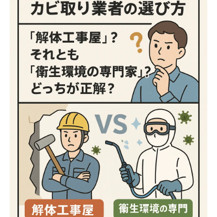
なぜ原因追究が重要なの？現代建築のカビ再発
リスク⚠️
ＭＩＳＴ工法®カビバスターズが行う科学的な
カビ原因調査🔍
全国の皆さまへ（北海道・東京・大阪・福岡ほ
か）🌎カビ相談が増える地域別のお悩み
こんな症状が出たら要注意！カビ検査をおすす
めする人👶👵
迷ったらどうする？失敗しないカビ業者の選び
方チェックリスト📝
まとめ｜手に負えないカビは専門家に相談を！
🍀ＭＩＳＴ工法®カビバスターズへ