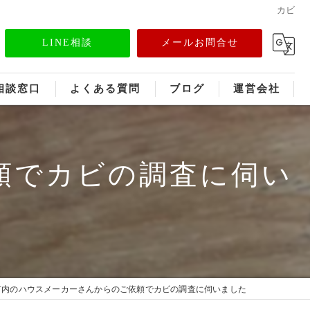
カビ
LINE相談
メールお問合せ
相談窓口
よくある質問
ブログ
運営会社
フランチャイズ募集
頼でカビの調査に伺い
メディア情報
市内のハウスメーカーさんからのご依頼でカビの調査に伺いました