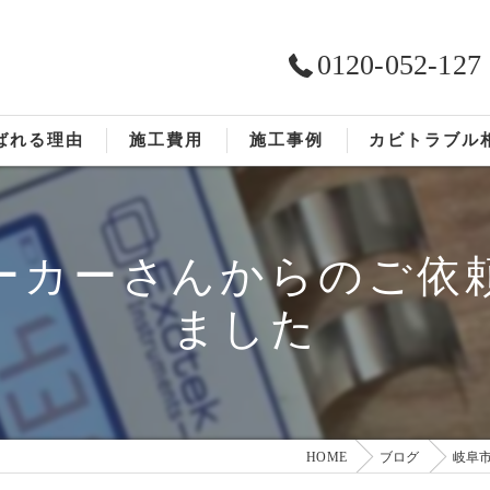
0120-052-127
ばれる理由
施工費用
施工事例
カビトラブル
ST工法®
お客様の声
ーカーさんからのご依
依頼の流れ
ました
HOME
ブログ
岐阜