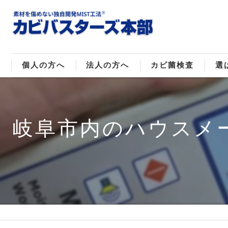
個人の方へ
法人の方へ
カビ菌検査
選
戸建てのカビ取り
販売住宅のカビ取り
カビ菌種類
MI
岐阜市内のハウスメ
マンションのカビ取り
倉庫･工場のカビ取り
ご
店舗のカビ取り
介護施設のカビ取り
レジャー施設のカビ取り
大浴場･ホテルのカビ取り