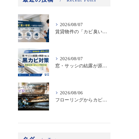
Recent Posts
2026/08/07
賃貸物件の「カビ臭い部屋」で空室率が高まる！原状回復コストを抑える不動産向けカビ対策
2026/08/07
窓・サッシの結露が原因で起こる黒カビ対策｜再発を防ぐ正しい予防方法
2026/08/06
フローリングからカビ臭がする？床下に潜む黒カビの恐怖と建材劣化を防ぐ床下除カビ施工｜原因調査から再発防止まで徹底解説