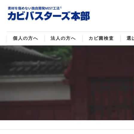
個人の方へ
法人の方へ
カビ菌検査
選
戸建てのカビ取り
販売住宅のカビ取り
カビ菌種類
MI
マンションのカビ取り
倉庫･工場のカビ取り
ご
店舗のカビ取り
介護施設のカビ取り
レジャー施設のカビ取り
大浴場･ホテルのカビ取り