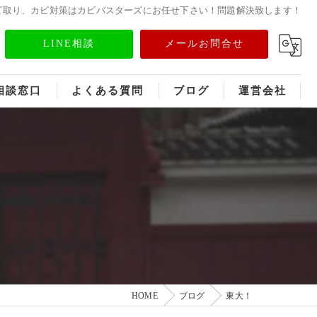
ビ取り、カビ対策はカビバスターズにお任せ下さい！問題解決致します！
LINE相談
メールお問合せ
相談窓口
よくある質問
ブログ
運営会社
フランチャイズ募集
メディア情報
HOME
ブログ
東大！