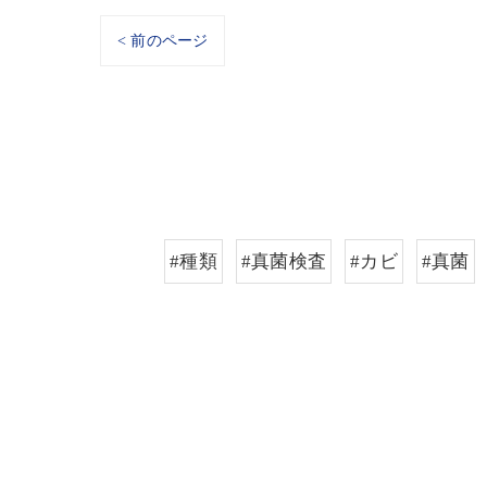
< 前のページ
#種類
#真菌検査
#カビ
#真菌