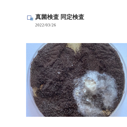
寺院･神社のカビ取り
真菌検査 同定検査
病院･クリニックのカビ取り
2022/03/26
学校･保育園のカビ取り
公共施設のカビ取り