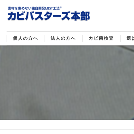
個人の方へ
法人の方へ
カビ菌検査
選
戸建てのカビ取り
販売住宅のカビ取り
カビ菌種類
MI
マンションのカビ取り
倉庫･工場のカビ取り
ご
店舗のカビ取り
介護施設のカビ取り
レジャー施設のカビ取り
大浴場･ホテルのカビ取り