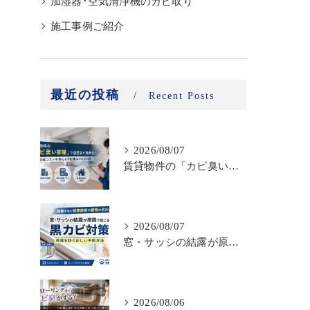
加湿器･空気清浄機のカビ取り
施工事例ご紹介
最近の投稿
Recent Posts
2026/08/07
賃貸物件の「カビ臭い部屋」で空室率が高まる！原状回復コストを抑える不動産向けカビ対策
2026/08/07
窓・サッシの結露が原因で起こる黒カビ対策｜再発を防ぐ正しい予防方法
2026/08/06