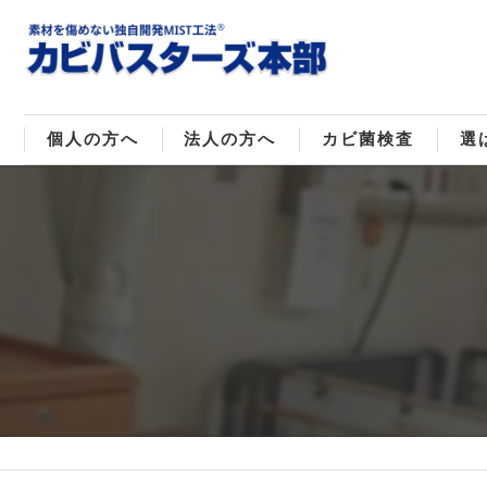
個人の方へ
法人の方へ
カビ菌検査
選
戸建てのカビ取り
販売住宅のカビ取り
カビ菌種類
MI
マンションのカビ取り
倉庫･工場のカビ取り
ご
店舗のカビ取り
介護施設のカビ取り
レジャー施設のカビ取り
大浴場･ホテルのカビ取り