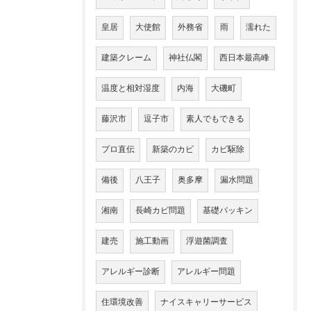
皇居
大使館
外務省
雨
濡れた
建築クレーム
神社仏閣
西日本最高峰
温度と相対湿度
内海
大磯町
藤沢市
逗子市
素人でもできる
プロ直伝
新築のカビ
カビ駆除
備後
八王子
奥多摩
漏水問題
湘南
長崎カビ問題
基礎パッキン
建売
施工動画
浮遊菌調査
アレルギー診断
アレルギー問題
住環境改善
ナイスキャリーサービス