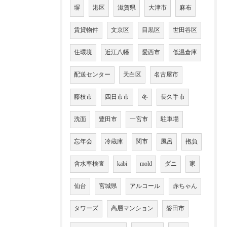
塀
港区
滋賀県
大津市
麻布
賃貸物件
文京区
目黒区
世田谷区
住環境
近江八幡
愛西市
低温倉庫
配送センター
天白区
名古屋市
藤枝市
四日市市
冬
長久手市
洗面
豊田市
一宮市
駐車場
忘年会
冷蔵庫
関市
風呂
抱負
含水率検査
kabi
mold
ダニ
家
仙台
宮城県
アルコール
赤ちゃん
タワーズ
高層マンション
磐田市