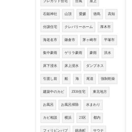
プレカット住宅
台風
屋上
石鎚神社
山頂
愛媛
徳島
高知
分譲住宅
クレバリーホーム
厚木市
海老名市
鎌倉市
茅ヶ崎市
平塚市
集中豪雨
ゲリラ豪雨
豪雨
洪水
床下浸水
床上浸水
ダンプネス
引渡し前
船
海
尾道
強制乾燥
建築中のカビ
ZEH住宅
東北地方
お風呂
お風呂掃除
水まわり
カビ相談
横浜
23区
都内
フィリピンパブ
錦糸町
サウナ