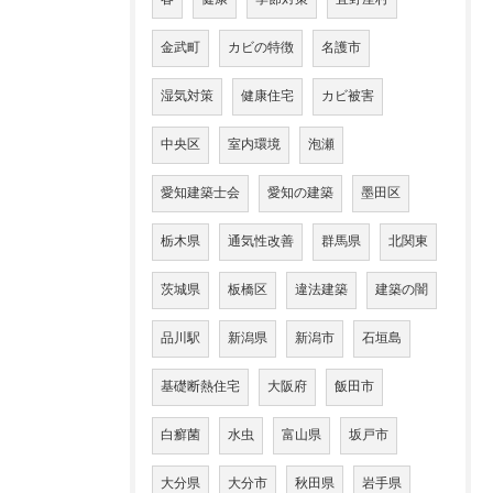
金武町
カビの特徴
名護市
湿気対策
健康住宅
カビ被害
中央区
室内環境
泡瀬
愛知建築士会
愛知の建築
墨田区
栃木県
通気性改善
群馬県
北関東
茨城県
板橋区
違法建築
建築の闇
品川駅
新潟県
新潟市
石垣島
基礎断熱住宅
大阪府
飯田市
白癬菌
水虫
富山県
坂戸市
大分県
大分市
秋田県
岩手県