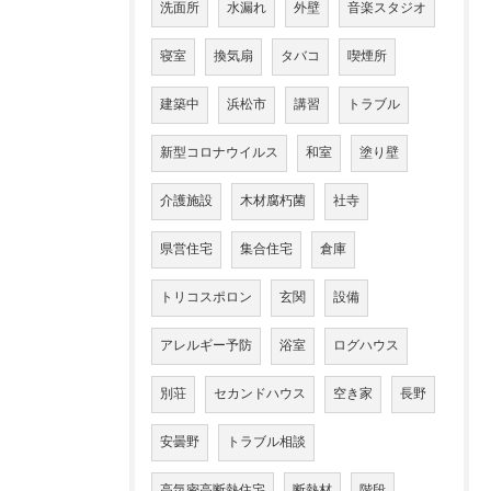
洗面所
水漏れ
外壁
音楽スタジオ
寝室
換気扇
タバコ
喫煙所
建築中
浜松市
講習
トラブル
新型コロナウイルス
和室
塗り壁
介護施設
木材腐朽菌
社寺
県営住宅
集合住宅
倉庫
トリコスポロン
玄関
設備
アレルギー予防
浴室
ログハウス
別荘
セカンドハウス
空き家
長野
安曇野
トラブル相談
高気密高断熱住宅
断熱材
階段