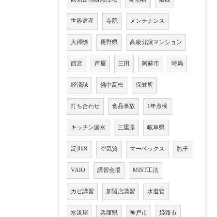
世界遺産
寺院
メンテナンス
大掃除
長野県
高級分譲マンション
西宮
芦屋
三田
阿蘇市
時局
経済誌
備中高松
保健所
打ち合わせ
食品事故
1年点検
キッチン漏水
三重県
岐阜県
淀川区
空気質
マーベックス
胞子
VAIO
講習会場
MIST工法
カビ講習
加盟店講習
水道管
水道屋
兵庫県
神戸市
姫路市