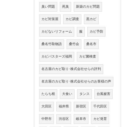
臭い問題
死臭
新築のカビ問題
カビ対策屋
カビ調査
黒カビ
カビないリフォーム
服
カビ予防
桑名竹取物語
桑竹会
桑名市
カビバスターズ福岡
カビ菌検査
名古屋のカビ取り･株式会社せらの評判
名古屋のカビ取り･株式会社せらのお客様の声
たらち根
大食い
タンス
台風被害
大田区
福井県
新宿区
千代田区
中野市
渋谷区
岐阜市
カビ発育