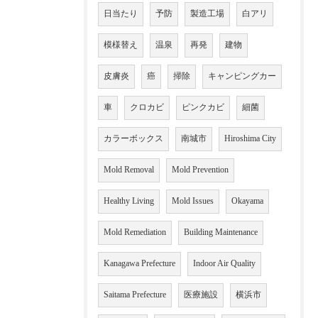
日当たり
予防
製造工場
白アリ
模様替え
温泉
再発
建物
皮膚炎
癌
掃除
キャンピングカー
車
クロカビ
ピンクカビ
細菌
カラーボックス
南城市
Hiroshima City
Mold Removal
Mold Prevention
Healthy Living
Mold Issues
Okayama
Mold Remediation
Building Maintenance
Kanagawa Prefecture
Indoor Air Quality
Saitama Prefecture
医療施設
横浜市