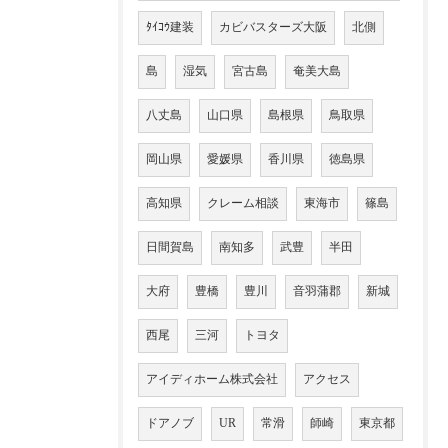
ﾀｲｺｳ建装
カビバスターズ大阪
北側
島
湿気
宮古島
奄美大島
八丈島
山口県
島根県
鳥取県
岡山県
愛媛県
香川県
徳島県
高知県
クレーム相談
東海市
篠島
日間賀島
南知多
武豊
半田
大府
豊橋
豊川
音羽蒲郡
新城
西尾
三河
トヨタ
アイディホーム株式会社
アクセス
ドアノブ
UR
常滑
師崎
東京都