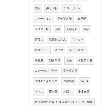
澄家
押し入れ
クローゼット
ウォークイン
荷物置き場
布基礎
シロアリ屋
現調
見積もり
湿疹
肌荒れ
除菌おじさん
ファミマ
除菌シート
スマホ
ルミテスター
内装屋
知多半島
水産
水産加工場
エアーサンプラー
空中浮遊菌
環境モニタリング
住宅環境
TikTok
マウス
三ヶ日
水回り
冷凍倉庫
名古屋のカビ取り･株式会社せらの口コミ情報