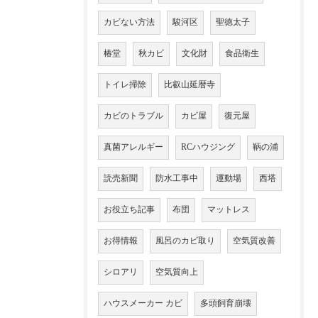
カビない方法
駿河区
聖徳太子
椿堂
秋カビ
文化財
食品衛生
トイレ掃除
比叡山延暦寺
カビのトラブル
カビ屋
復元屋
真菌アレルギー
RCハウジング
鞆の浦
読売新聞
防水工事中
運動場
西塔
お役立ち記事
布団
マットレス
お得情報
風呂のカビ取り
空気質改善
シロアリ
空気質向上
ハウスメーカー カビ
多頭飼育崩壊