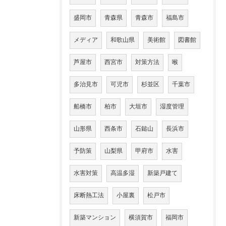
盛岡市
青森県
青森市
福島市
メディア
和歌山県
美術館
図書館
芦屋市
西宮市
対策方法
喉
多治見市
可児市
杉並区
千葉市
船橋市
柏市
大垣市
湿度管理
山形県
西条市
石鎚山
長浜市
予防策
山梨県
甲府市
水害
水害対策
高温多湿
新築戸建て
床断熱工法
小屋裏
松戸市
新築マンション
横須賀市
福岡市