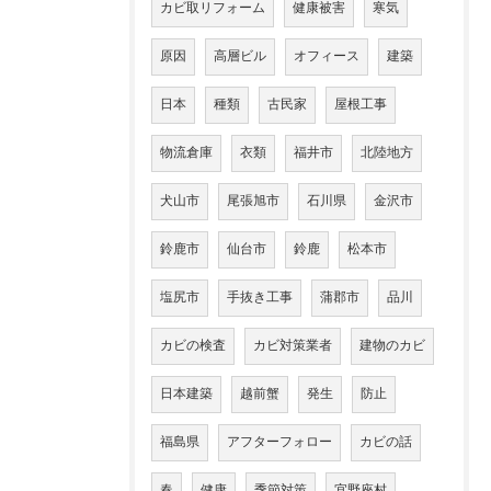
カビ取リフォーム
健康被害
寒気
原因
高層ビル
オフィース
建築
日本
種類
古民家
屋根工事
物流倉庫
衣類
福井市
北陸地方
犬山市
尾張旭市
石川県
金沢市
鈴鹿市
仙台市
鈴鹿
松本市
塩尻市
手抜き工事
蒲郡市
品川
カビの検査
カビ対策業者
建物のカビ
日本建築
越前蟹
発生
防止
福島県
アフターフォロー
カビの話
春
健康
季節対策
宜野座村