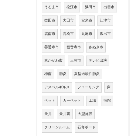
うるま市
松江市
浜田市
出雲市
益田市
大田市
安来市
江津市
雲南市
高松市
丸亀市
坂出市
善通寺市
観音寺市
さぬき市
東かがわ市
三豊市
テレビ出演
梅雨
肺炎
夏型過敏性肺炎
アスペルギルス
フローリング
床
ペット
カーペット
工場
病院
天井
天井裏
大型施設
クリーンルーム
石膏ボード