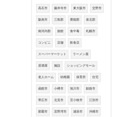
高石市
藤井寺市
東大阪市
交野市
阪南市
三島郡
豊能郡
泉北郡
南河内郡
旅館
食中毒
札幌市
コンビニ
店舗
飲食店
スーパーマーケット
ラーメン屋
居酒屋
施設
ショッピングモール
老人ホーム
幼稚園
保育所
住宅
函館市
小樽市
旭川市
釧路市
帯広市
北見市
苫小牧市
江別市
那覇市
宜野湾市
浦添市
沖縄市