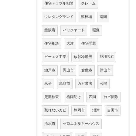
住宅トラブル相談
クレーム
ウレタングランド
競技場
南国
量販店
バックヤード
瑕疵
住宅相談
大津
住宅問題
ピーエス工業
放射冷暖房
PS HR-C
瀬戸市
岡山市
倉敷市
津山市
米子
鳥取市
カビ業者
公開
定期検査
梅雨明け
四国
カビ掃除
取れないカビ
静岡市
沼津
吉田市
清水市
ゼロエネルギーハウス