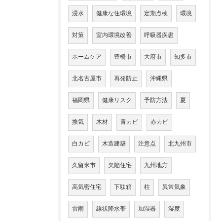
浸水
健康な住環境
定期点検
環境
対策
室内環境改善
呼吸器疾患
ホームケア
豊橋市
大府市
知多市
北名古屋市
再発防止
沖縄県
福岡県
健康リスク
予防方法
夏
換気
木材
青カビ
赤カビ
白カビ
木造建築
注意点
北九州市
久留米市
欠陥住宅
九州地方
高気密住宅
下駄箱
柱
異常気象
雷雨
線状降水帯
加湿器
湿度