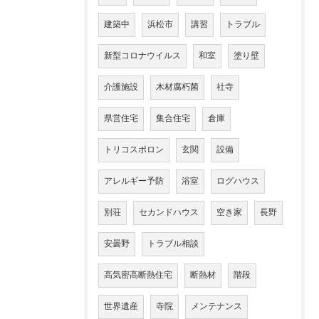
建築中
浜松市
講習
トラブル
新型コロナウイルス
和室
塗り壁
介護施設
木材腐朽菌
社寺
県営住宅
集合住宅
倉庫
トリコスポロン
玄関
設備
アレルギー予防
浴室
ログハウス
別荘
セカンドハウス
空き家
長野
安曇野
トラブル相談
高気密高断熱住宅
断熱材
階段
世界遺産
寺院
メンテナンス