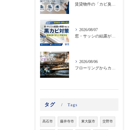
賃貸物件の「カビ臭い部屋」で空室率が高まる！原状回復コストを抑える不動産向けカビ対策
2026/08/07
窓・サッシの結露が原因で起こる黒カビ対策｜再発を防ぐ正しい予防方法
2026/08/06
フローリングからカビ臭がする？床下に潜む黒カビの恐怖と建材劣化を防ぐ床下除カビ施工｜原因調査から再発防止まで徹底解説
タグ
Tags
高石市
藤井寺市
東大阪市
交野市