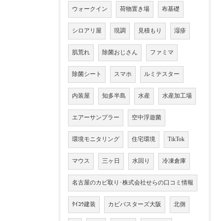
ウォークイン
荷物置き場
布基礎
シロアリ屋
現調
見積もり
湿疹
肌荒れ
除菌おじさん
ファミマ
除菌シート
スマホ
ルミテスター
内装屋
知多半島
水産
水産加工場
エアーサンプラー
空中浮遊菌
環境モニタリング
住宅環境
TikTok
マウス
三ヶ日
水回り
冷凍倉庫
名古屋のカビ取り･株式会社せらの口コミ情報
ﾀｲｺｳ建装
カビバスターズ大阪
北側