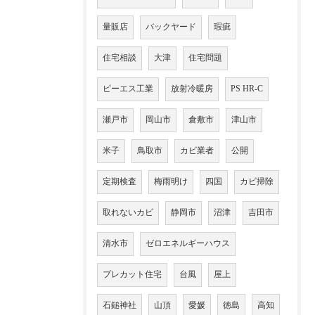
量販店
バックヤード
瑕疵
住宅相談
大津
住宅問題
ピーエス工業
放射冷暖房
PS HR-C
瀬戸市
岡山市
倉敷市
津山市
米子
鳥取市
カビ業者
公開
定期検査
梅雨明け
四国
カビ掃除
取れないカビ
静岡市
沼津
吉田市
清水市
ゼロエネルギーハウス
プレカット住宅
台風
屋上
石鎚神社
山頂
愛媛
徳島
高知