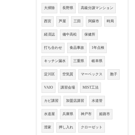
大掃除
長野県
高級分譲マンション
西宮
芦屋
三田
阿蘇市
時局
経済誌
備中高松
保健所
打ち合わせ
食品事故
1年点検
キッチン漏水
三重県
岐阜県
淀川区
空気質
マーベックス
胞子
VAIO
講習会場
MIST工法
カビ講習
加盟店講習
水道管
水道屋
兵庫県
神戸市
姫路市
澄家
押し入れ
クローゼット