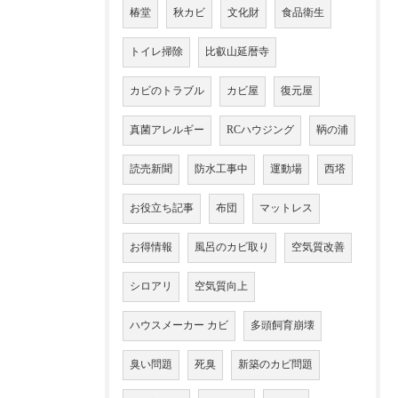
椿堂
秋カビ
文化財
食品衛生
トイレ掃除
比叡山延暦寺
カビのトラブル
カビ屋
復元屋
真菌アレルギー
RCハウジング
鞆の浦
読売新聞
防水工事中
運動場
西塔
お役立ち記事
布団
マットレス
お得情報
風呂のカビ取り
空気質改善
シロアリ
空気質向上
ハウスメーカー カビ
多頭飼育崩壊
臭い問題
死臭
新築のカビ問題