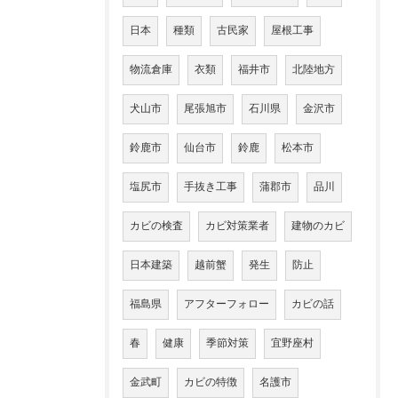
日本
種類
古民家
屋根工事
物流倉庫
衣類
福井市
北陸地方
犬山市
尾張旭市
石川県
金沢市
鈴鹿市
仙台市
鈴鹿
松本市
塩尻市
手抜き工事
蒲郡市
品川
カビの検査
カビ対策業者
建物のカビ
日本建築
越前蟹
発生
防止
福島県
アフターフォロー
カビの話
春
健康
季節対策
宜野座村
金武町
カビの特徴
名護市