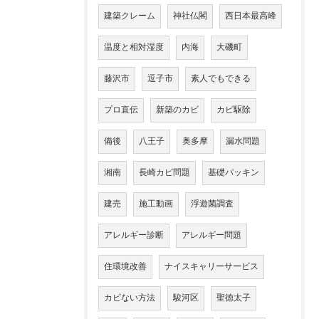
建築クレーム
神社仏閣
西日本最高峰
温度と相対湿度
内海
大磯町
藤沢市
逗子市
素人でもできる
プロ直伝
新築のカビ
カビ駆除
備後
八王子
奥多摩
漏水問題
湘南
長崎カビ問題
基礎パッキン
建売
施工動画
浮遊菌調査
アレルギー診断
アレルギー問題
住環境改善
ナイスキャリーサービス
カビない方法
駿河区
聖徳太子