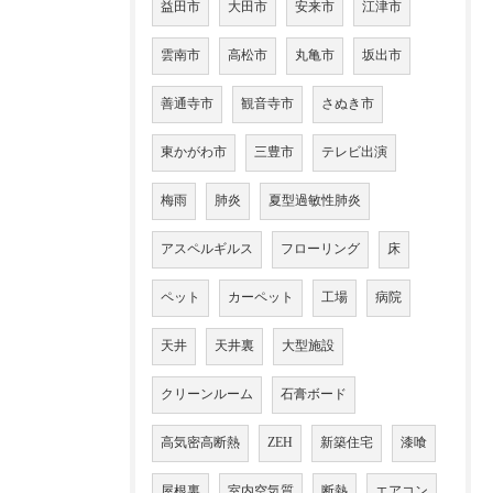
益田市
大田市
安来市
江津市
雲南市
高松市
丸亀市
坂出市
善通寺市
観音寺市
さぬき市
東かがわ市
三豊市
テレビ出演
梅雨
肺炎
夏型過敏性肺炎
アスペルギルス
フローリング
床
ペット
カーペット
工場
病院
天井
天井裏
大型施設
クリーンルーム
石膏ボード
高気密高断熱
ZEH
新築住宅
漆喰
屋根裏
室内空気質
断熱
エアコン