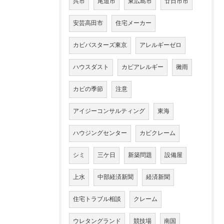
呉市
尾道市
東広島市
廿日市市
安芸高田市
住宅メーカー
カビバスターズ東京
アレルギーゼロ
ハウスダスト
カビアレルギー
黴雨
カビの季節
注意
アイジーコンサルティング
東海
ハウジングセンター
カビクレーム
シミ
三ケ日
新築問題
設備屋
上水
中部経済新聞
経済新聞
住宅トラブル相談
クレーム
ウレタングランド
競技場
南国