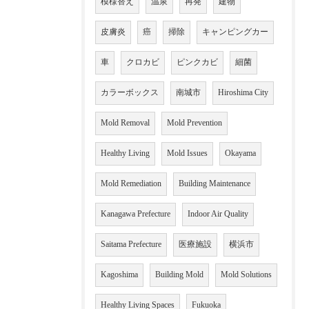
模様替え
温泉
再発
建物
皮膚炎
癌
掃除
キャンピングカー
車
クロカビ
ピンクカビ
細菌
カラーボックス
南城市
Hiroshima City
Mold Removal
Mold Prevention
Healthy Living
Mold Issues
Okayama
Mold Remediation
Building Maintenance
Kanagawa Prefecture
Indoor Air Quality
Saitama Prefecture
医療施設
横浜市
Kagoshima
Building Mold
Mold Solutions
Healthy Living Spaces
Fukuoka