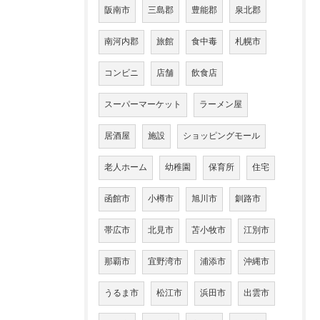
阪南市
三島郡
豊能郡
泉北郡
南河内郡
旅館
食中毒
札幌市
コンビニ
店舗
飲食店
スーパーマーケット
ラーメン屋
居酒屋
施設
ショッピングモール
老人ホーム
幼稚園
保育所
住宅
函館市
小樽市
旭川市
釧路市
帯広市
北見市
苫小牧市
江別市
那覇市
宜野湾市
浦添市
沖縄市
うるま市
松江市
浜田市
出雲市