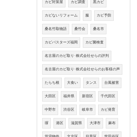
カビ対策屋
カビ調査
黒カビ
カビないリフォーム
服
カビ予防
桑名竹取物語
桑竹会
桑名市
カビバスターズ福岡
カビ菌検査
名古屋のカビ取り･株式会社せらの評判
名古屋のカビ取り･株式会社せらのお客様の声
たらち根
大食い
タンス
台風被害
大田区
福井県
新宿区
千代田区
中野市
渋谷区
岐阜市
カビ発育
塀
港区
滋賀県
大津市
麻布
賃貸物件
文京区
目黒区
世田谷区