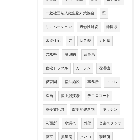
一般社団法人微生物対策協会
壁
リノベーション
過敏性肺炎
静岡県
木造住宅
寺
床断熱
カビ臭
含水率
膠原病
奈良県
住宅トラブル
カーテン
洗濯機
保育園
宿泊施設
事務所
トイレ
絵画
陸上競技場
テニスコート
重要文化財
歴史的建造物
キッチン
洗面所
水漏れ
外壁
音楽スタジオ
寝室
換気扇
タバコ
喫煙所