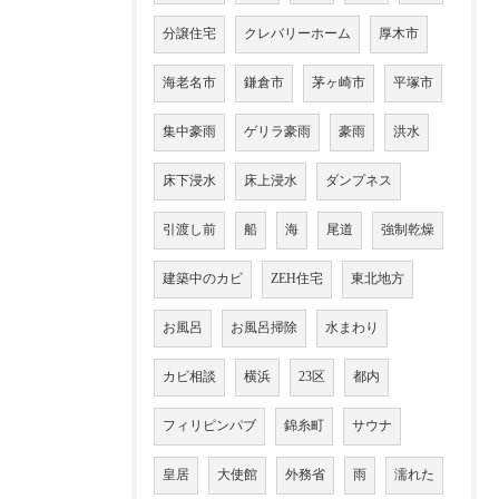
分譲住宅
クレバリーホーム
厚木市
海老名市
鎌倉市
茅ヶ崎市
平塚市
集中豪雨
ゲリラ豪雨
豪雨
洪水
床下浸水
床上浸水
ダンプネス
引渡し前
船
海
尾道
強制乾燥
建築中のカビ
ZEH住宅
東北地方
お風呂
お風呂掃除
水まわり
カビ相談
横浜
23区
都内
フィリピンパブ
錦糸町
サウナ
皇居
大使館
外務省
雨
濡れた