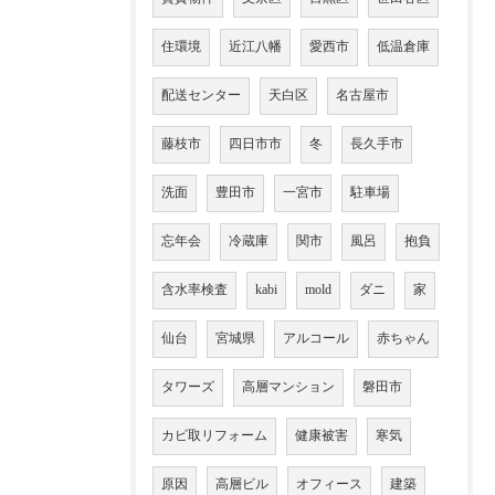
住環境
近江八幡
愛西市
低温倉庫
配送センター
天白区
名古屋市
藤枝市
四日市市
冬
長久手市
洗面
豊田市
一宮市
駐車場
忘年会
冷蔵庫
関市
風呂
抱負
含水率検査
kabi
mold
ダニ
家
仙台
宮城県
アルコール
赤ちゃん
タワーズ
高層マンション
磐田市
カビ取リフォーム
健康被害
寒気
原因
高層ビル
オフィース
建築