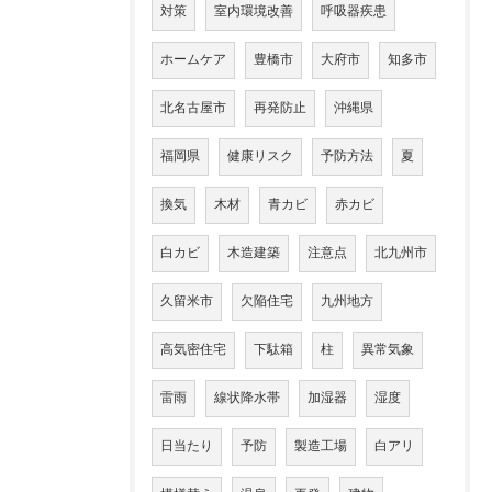
対策
室内環境改善
呼吸器疾患
ホームケア
豊橋市
大府市
知多市
北名古屋市
再発防止
沖縄県
福岡県
健康リスク
予防方法
夏
換気
木材
青カビ
赤カビ
白カビ
木造建築
注意点
北九州市
久留米市
欠陥住宅
九州地方
高気密住宅
下駄箱
柱
異常気象
雷雨
線状降水帯
加湿器
湿度
日当たり
予防
製造工場
白アリ