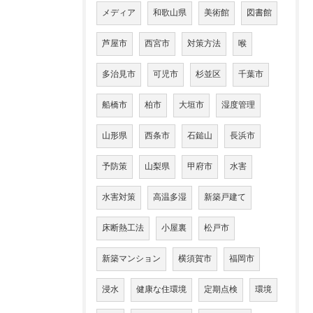
メディア
和歌山県
美術館
図書館
芦屋市
西宮市
対策方法
喉
多治見市
可児市
杉並区
千葉市
船橋市
柏市
大垣市
湿度管理
山形県
西条市
石鎚山
長浜市
予防策
山梨県
甲府市
水害
水害対策
高温多湿
新築戸建て
床断熱工法
小屋裏
松戸市
新築マンション
横須賀市
福岡市
浸水
健康な住環境
定期点検
環境