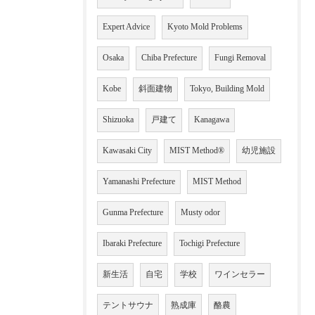
Expert Advice
Kyoto Mold Problems
Osaka
Chiba Prefecture
Fungi Removal
Kobe
斜面建物
Tokyo, Building Mold
Shizuoka
戸建て
Kanagawa
Kawasaki City
MIST Method®
幼児施設
Yamanashi Prefecture
MIST Method
Gunma Prefecture
Musty odor
Ibaraki Prefecture
Tochigi Prefecture
新生活
自宅
学校
ワインセラー
テントサウナ
熟成庫
酪農