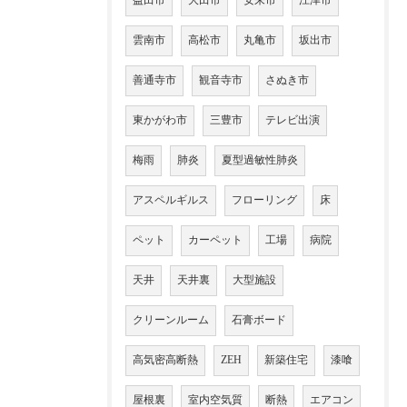
益田市
大田市
安来市
江津市
雲南市
高松市
丸亀市
坂出市
善通寺市
観音寺市
さぬき市
東かがわ市
三豊市
テレビ出演
梅雨
肺炎
夏型過敏性肺炎
アスペルギルス
フローリング
床
ペット
カーペット
工場
病院
天井
天井裏
大型施設
クリーンルーム
石膏ボード
高気密高断熱
ZEH
新築住宅
漆喰
屋根裏
室内空気質
断熱
エアコン