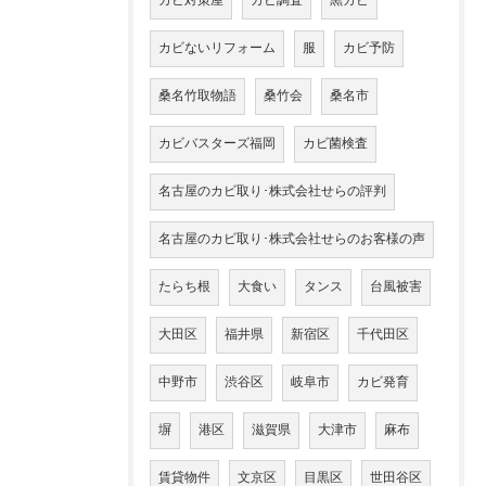
カビ対策屋
カビ調査
黒カビ
カビないリフォーム
服
カビ予防
桑名竹取物語
桑竹会
桑名市
カビバスターズ福岡
カビ菌検査
名古屋のカビ取り･株式会社せらの評判
名古屋のカビ取り･株式会社せらのお客様の声
たらち根
大食い
タンス
台風被害
大田区
福井県
新宿区
千代田区
中野市
渋谷区
岐阜市
カビ発育
塀
港区
滋賀県
大津市
麻布
賃貸物件
文京区
目黒区
世田谷区