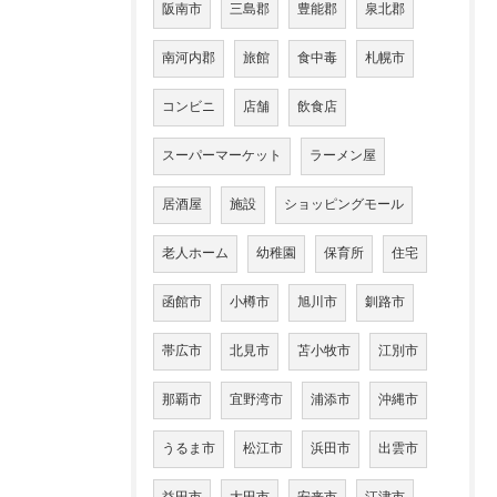
阪南市
三島郡
豊能郡
泉北郡
南河内郡
旅館
食中毒
札幌市
コンビニ
店舗
飲食店
スーパーマーケット
ラーメン屋
居酒屋
施設
ショッピングモール
老人ホーム
幼稚園
保育所
住宅
函館市
小樽市
旭川市
釧路市
帯広市
北見市
苫小牧市
江別市
那覇市
宜野湾市
浦添市
沖縄市
うるま市
松江市
浜田市
出雲市