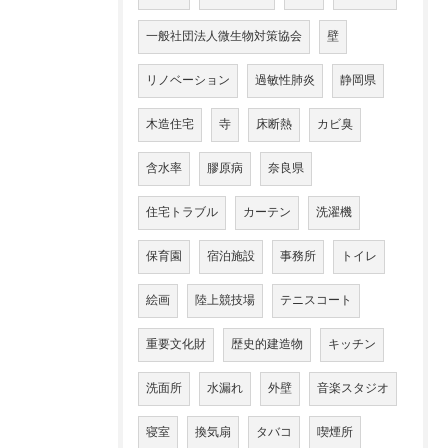
一般社団法人微生物対策協会
壁
リノベーション
過敏性肺炎
静岡県
木造住宅
寺
床断熱
カビ臭
含水率
膠原病
奈良県
住宅トラブル
カーテン
洗濯機
保育園
宿泊施設
事務所
トイレ
絵画
陸上競技場
テニスコート
重要文化財
歴史的建造物
キッチン
洗面所
水漏れ
外壁
音楽スタジオ
寝室
換気扇
タバコ
喫煙所