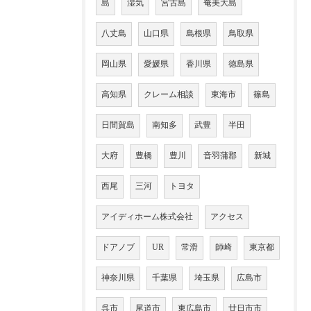
島
湿気
宮古島
奄美大島
八丈島
山口県
島根県
鳥取県
岡山県
愛媛県
香川県
徳島県
高知県
クレーム相談
東海市
篠島
日間賀島
南知多
武豊
半田
大府
豊橋
豊川
音羽蒲郡
新城
西尾
三河
トヨタ
アイディホーム株式会社
アクセス
ドアノブ
UR
常滑
師崎
東京都
神奈川県
千葉県
埼玉県
広島市
呉市
尾道市
東広島市
廿日市市