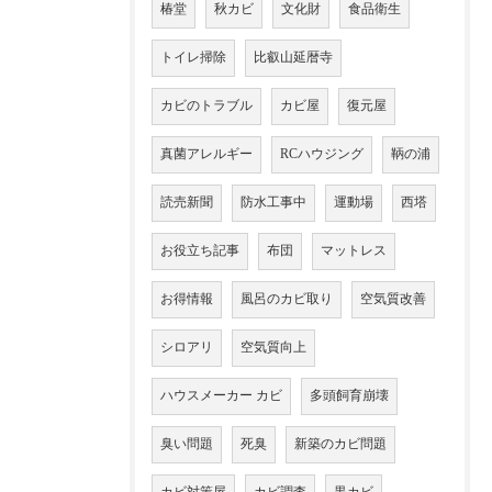
椿堂
秋カビ
文化財
食品衛生
トイレ掃除
比叡山延暦寺
カビのトラブル
カビ屋
復元屋
真菌アレルギー
RCハウジング
鞆の浦
読売新聞
防水工事中
運動場
西塔
お役立ち記事
布団
マットレス
お得情報
風呂のカビ取り
空気質改善
シロアリ
空気質向上
ハウスメーカー カビ
多頭飼育崩壊
臭い問題
死臭
新築のカビ問題