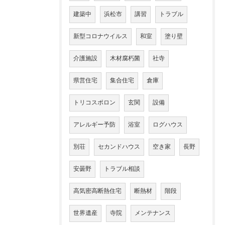
建築中
浜松市
講習
トラブル
新型コロナウイルス
和室
塗り壁
介護施設
木材腐朽菌
社寺
県営住宅
集合住宅
倉庫
トリコスポロン
玄関
設備
アレルギー予防
浴室
ログハウス
別荘
セカンドハウス
空き家
長野
安曇野
トラブル相談
高気密高断熱住宅
断熱材
階段
世界遺産
寺院
メンテナンス