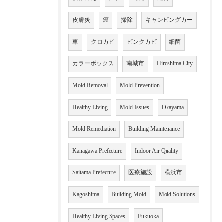
皮膚炎
癌
掃除
キャンピングカー
車
クロカビ
ピンクカビ
細菌
カラーボックス
南城市
Hiroshima City
Mold Removal
Mold Prevention
Healthy Living
Mold Issues
Okayama
Mold Remediation
Building Maintenance
Kanagawa Prefecture
Indoor Air Quality
Saitama Prefecture
医療施設
横浜市
Kagoshima
Building Mold
Mold Solutions
Healthy Living Spaces
Fukuoka