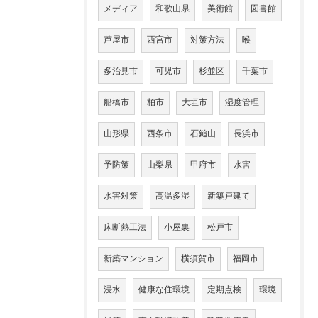
メディア
和歌山県
美術館
図書館
芦屋市
西宮市
対策方法
喉
多治見市
可児市
杉並区
千葉市
船橋市
柏市
大垣市
湿度管理
山形県
西条市
石鎚山
長浜市
予防策
山梨県
甲府市
水害
水害対策
高温多湿
新築戸建て
床断熱工法
小屋裏
松戸市
新築マンション
横須賀市
福岡市
浸水
健康な住環境
定期点検
環境