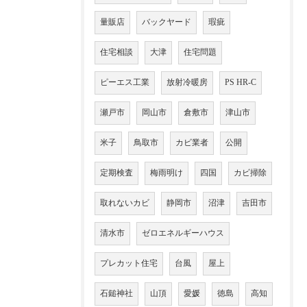
量販店
バックヤード
瑕疵
住宅相談
大津
住宅問題
ピーエス工業
放射冷暖房
PS HR-C
瀬戸市
岡山市
倉敷市
津山市
米子
鳥取市
カビ業者
公開
定期検査
梅雨明け
四国
カビ掃除
取れないカビ
静岡市
沼津
吉田市
清水市
ゼロエネルギーハウス
プレカット住宅
台風
屋上
石鎚神社
山頂
愛媛
徳島
高知