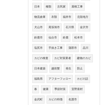
日本
種類
古民家
屋根工事
物流倉庫
衣類
福井市
北陸地方
犬山市
尾張旭市
石川県
金沢市
鈴鹿市
仙台市
鈴鹿
松本市
塩尻市
手抜き工事
蒲郡市
品川
カビの検査
カビ対策業者
建物のカビ
日本建築
越前蟹
発生
防止
福島県
アフターフォロー
カビの話
春
健康
季節対策
宜野座村
金武町
カビの特徴
名護市