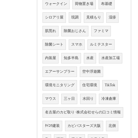
ウォークイン
荷物置き場
布基礎
シロアリ屋
現調
見積もり
湿疹
肌荒れ
除菌おじさん
ファミマ
除菌シート
スマホ
ルミテスター
内装屋
知多半島
水産
水産加工場
エアーサンプラー
空中浮遊菌
環境モニタリング
住宅環境
TikTok
マウス
三ヶ日
水回り
冷凍倉庫
名古屋のカビ取り･株式会社せらの口コミ情報
ﾀｲｺｳ建装
カビバスターズ大阪
北側