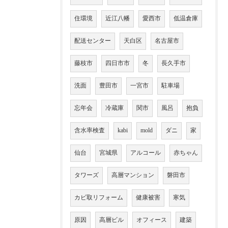
住環境
近江八幡
愛西市
低温倉庫
配送センター
天白区
名古屋市
藤枝市
四日市市
冬
長久手市
洗面
豊田市
一宮市
駐車場
忘年会
冷蔵庫
関市
風呂
抱負
含水率検査
kabi
mold
ダニ
家
仙台
宮城県
アルコール
赤ちゃん
タワーズ
高層マンション
磐田市
カビ取リフォーム
健康被害
寒気
原因
高層ビル
オフィース
建築