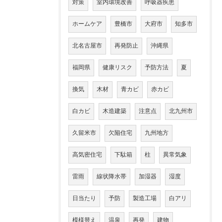
対策
室内環境改善
呼吸器疾患
ホームケア
豊橋市
大府市
知多市
北名古屋市
再発防止
沖縄県
福岡県
健康リスク
予防方法
夏
換気
木材
青カビ
赤カビ
白カビ
木造建築
注意点
北九州市
久留米市
欠陥住宅
九州地方
高気密住宅
下駄箱
柱
異常気象
雷雨
線状降水帯
加湿器
湿度
日当たり
予防
製造工場
白アリ
模様替え
温泉
再発
建物