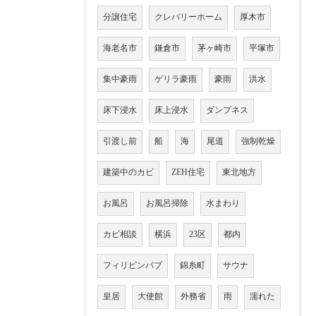
分譲住宅
クレバリーホーム
厚木市
海老名市
鎌倉市
茅ヶ崎市
平塚市
集中豪雨
ゲリラ豪雨
豪雨
洪水
床下浸水
床上浸水
ダンプネス
引渡し前
船
海
尾道
強制乾燥
建築中のカビ
ZEH住宅
東北地方
お風呂
お風呂掃除
水まわり
カビ相談
横浜
23区
都内
フィリピンパブ
錦糸町
サウナ
皇居
大使館
外務省
雨
濡れた