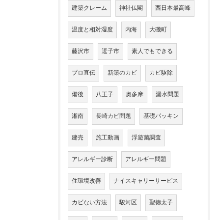
建築クレーム
神社仏閣
西日本最高峰
温度と相対湿度
内海
大磯町
藤沢市
逗子市
素人でもできる
プロ直伝
新築のカビ
カビ駆除
備後
八王子
奥多摩
漏水問題
湘南
長崎カビ問題
基礎パッキン
建売
施工動画
浮遊菌調査
アレルギー診断
アレルギー問題
住環境改善
ナイスキャリーサービス
カビない方法
駿河区
聖徳太子