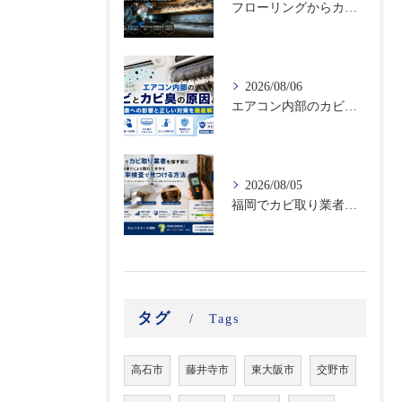
フローリングからカビ臭がする？床下に潜む黒カビの恐怖と建材劣化を防ぐ床下除カビ施工｜原因調査から再発防止まで徹底解説
2026/08/06
エアコン内部のカビとカビ臭の原因とは？健康への影響と正しい対策を徹底解説
2026/08/05
福岡でカビ取り業者を探す前に｜結露・雨漏りによる隠れた水分を含水率検査で見つける方法
タグ
Tags
高石市
藤井寺市
東大阪市
交野市