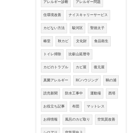
アレルギー診断
アレルギー問題
住環境改善
ナイスキャリーサービス
カビない方法
駿河区
聖徳太子
椿堂
秋カビ
文化財
食品衛生
トイレ掃除
比叡山延暦寺
カビのトラブル
カビ屋
復元屋
真菌アレルギー
RCハウジング
鞆の浦
読売新聞
防水工事中
運動場
西塔
お役立ち記事
布団
マットレス
お得情報
風呂のカビ取り
空気質改善
シロアリ
空気質向上