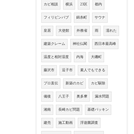
カビ相談
横浜
23区
都内
フィリピンパブ
錦糸町
サウナ
皇居
大使館
外務省
雨
濡れた
建築クレーム
神社仏閣
西日本最高峰
温度と相対湿度
内海
大磯町
藤沢市
逗子市
素人でもできる
プロ直伝
新築のカビ
カビ駆除
備後
八王子
奥多摩
漏水問題
湘南
長崎カビ問題
基礎パッキン
建売
施工動画
浮遊菌調査