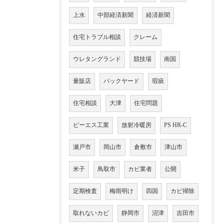
上水
中部経済新聞
経済新聞
住宅トラブル相談
クレーム
ウレタングランド
競技場
南国
量販店
バックヤード
瑕疵
住宅相談
大津
住宅問題
ピーエス工業
放射冷暖房
PS HR-C
瀬戸市
岡山市
倉敷市
津山市
米子
鳥取市
カビ業者
公開
定期検査
梅雨明け
四国
カビ掃除
取れないカビ
静岡市
沼津
吉田市