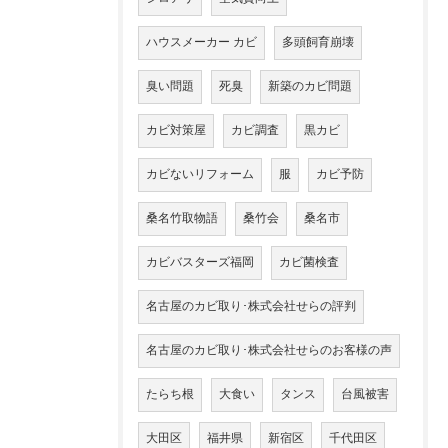
ハウスメーカー カビ
多頭飼育崩壊
臭い問題
死臭
新築のカビ問題
カビ対策屋
カビ調査
黒カビ
カビないリフォーム
服
カビ予防
桑名竹取物語
桑竹会
桑名市
カビバスターズ福岡
カビ菌検査
名古屋のカビ取り･株式会社せらの評判
名古屋のカビ取り･株式会社せらのお客様の声
たらち根
大食い
タンス
台風被害
大田区
福井県
新宿区
千代田区