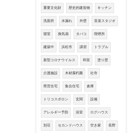
重要文化財
歴史的建造物
キッチン
洗面所
水漏れ
外壁
音楽スタジオ
寝室
換気扇
タバコ
喫煙所
建築中
浜松市
講習
トラブル
新型コロナウイルス
和室
塗り壁
介護施設
木材腐朽菌
社寺
県営住宅
集合住宅
倉庫
トリコスポロン
玄関
設備
アレルギー予防
浴室
ログハウス
別荘
セカンドハウス
空き家
長野