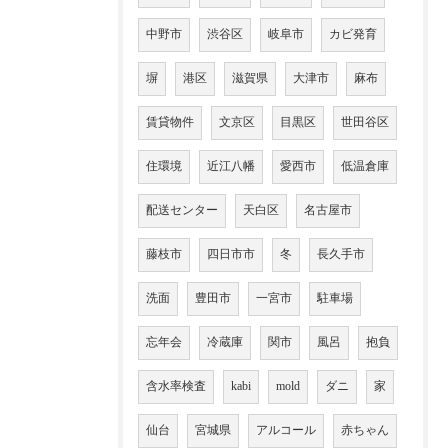
中野市
渋谷区
岐阜市
カビ発育
塀
港区
滋賀県
大津市
麻布
賃貸物件
文京区
目黒区
世田谷区
住環境
近江八幡
愛西市
低温倉庫
配送センター
天白区
名古屋市
藤枝市
四日市市
冬
長久手市
洗面
豊田市
一宮市
駐車場
忘年会
冷蔵庫
関市
風呂
抱負
含水率検査
kabi
mold
ダニ
家
仙台
宮城県
アルコール
赤ちゃん