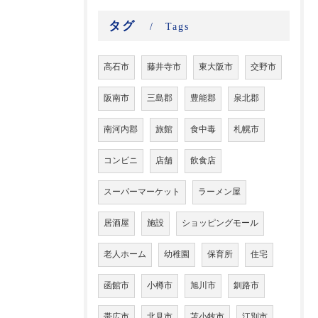
タグ
Tags
高石市
藤井寺市
東大阪市
交野市
阪南市
三島郡
豊能郡
泉北郡
南河内郡
旅館
食中毒
札幌市
コンビニ
店舗
飲食店
スーパーマーケット
ラーメン屋
居酒屋
施設
ショッピングモール
老人ホーム
幼稚園
保育所
住宅
函館市
小樽市
旭川市
釧路市
帯広市
北見市
苫小牧市
江別市