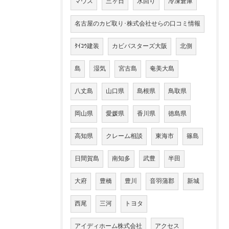
マウス
三ヶ日
水回り
冷凍倉庫
名古屋のカビ取り･株式会社せらの口コミ情報
ﾀｲｺｳ建装
カビバスターズ大阪
北側
島
湿気
宮古島
奄美大島
八丈島
山口県
島根県
鳥取県
岡山県
愛媛県
香川県
徳島県
高知県
クレーム相談
東海市
篠島
日間賀島
南知多
武豊
半田
大府
豊橋
豊川
音羽蒲郡
新城
西尾
三河
トヨタ
アイディホーム株式会社
アクセス