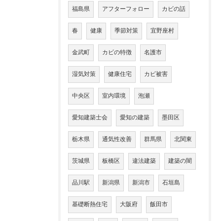
福島県
アフターフォロー
カビの話
春
健康
季節対策
宜野座村
金武町
カビの特徴
名護市
湿気対策
健康住宅
カビ被害
中央区
室内環境
泡瀬
愛知建築士会
愛知の建築
墨田区
栃木県
通気性改善
群馬県
北関東
茨城県
板橋区
違法建築
建築の闇
品川駅
新潟県
新潟市
石垣島
基礎断熱住宅
大阪府
飯田市