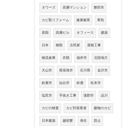
タワーズ
高層マンション
磐田市
カビ取リフォーム
健康被害
寒気
原因
高層ビル
オフィース
建築
日本
種類
古民家
屋根工事
物流倉庫
衣類
福井市
北陸地方
犬山市
尾張旭市
石川県
金沢市
鈴鹿市
仙台市
鈴鹿
松本市
塩尻市
手抜き工事
蒲郡市
品川
カビの検査
カビ対策業者
建物のカビ
日本建築
越前蟹
発生
防止