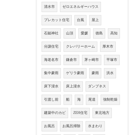
清水市
ゼロエネルギーハウス
プレカット住宅
台風
屋上
石鎚神社
山頂
愛媛
徳島
高知
分譲住宅
クレバリーホーム
厚木市
海老名市
鎌倉市
茅ヶ崎市
平塚市
集中豪雨
ゲリラ豪雨
豪雨
洪水
床下浸水
床上浸水
ダンプネス
引渡し前
船
海
尾道
強制乾燥
建築中のカビ
ZEH住宅
東北地方
お風呂
お風呂掃除
水まわり