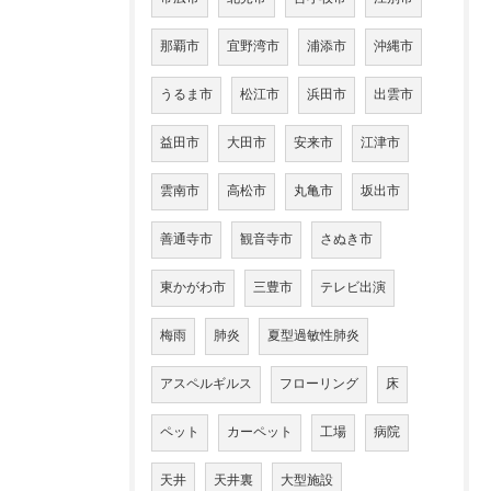
那覇市
宜野湾市
浦添市
沖縄市
うるま市
松江市
浜田市
出雲市
益田市
大田市
安来市
江津市
雲南市
高松市
丸亀市
坂出市
善通寺市
観音寺市
さぬき市
東かがわ市
三豊市
テレビ出演
梅雨
肺炎
夏型過敏性肺炎
アスペルギルス
フローリング
床
ペット
カーペット
工場
病院
天井
天井裏
大型施設