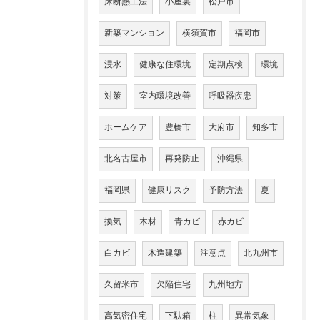
床断熱工法
小屋裏
松戸市
新築マンション
横須賀市
福岡市
浸水
健康な住環境
定期点検
環境
対策
室内環境改善
呼吸器疾患
ホームケア
豊橋市
大府市
知多市
北名古屋市
再発防止
沖縄県
福岡県
健康リスク
予防方法
夏
換気
木材
青カビ
赤カビ
白カビ
木造建築
注意点
北九州市
久留米市
欠陥住宅
九州地方
高気密住宅
下駄箱
柱
異常気象