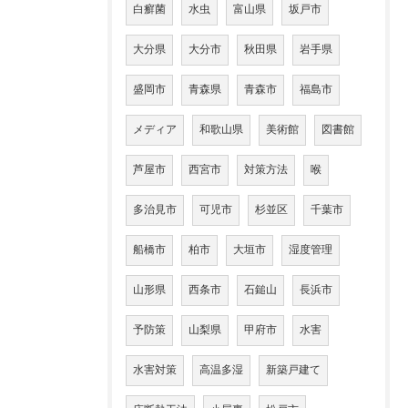
白癬菌
水虫
富山県
坂戸市
大分県
大分市
秋田県
岩手県
盛岡市
青森県
青森市
福島市
メディア
和歌山県
美術館
図書館
芦屋市
西宮市
対策方法
喉
多治見市
可児市
杉並区
千葉市
船橋市
柏市
大垣市
湿度管理
山形県
西条市
石鎚山
長浜市
予防策
山梨県
甲府市
水害
水害対策
高温多湿
新築戸建て