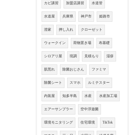
カビ講習
加盟店講習
水道管
水道屋
兵庫県
神戸市
姫路市
澄家
押し入れ
クローゼット
ウォークイン
荷物置き場
布基礎
シロアリ屋
現調
見積もり
湿疹
肌荒れ
除菌おじさん
ファミマ
除菌シート
スマホ
ルミテスター
内装屋
知多半島
水産
水産加工場
エアーサンプラー
空中浮遊菌
環境モニタリング
住宅環境
TikTok