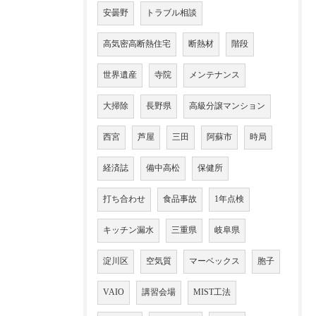
安曇野
トラブル相談
高気密高断熱住宅
断熱材
階段
世界遺産
寺院
メンテナンス
大掃除
長野県
高級分譲マンション
西宮
芦屋
三田
阿蘇市
時局
経済誌
備中高松
保健所
打ち合わせ
食品事故
1年点検
キッチン漏水
三重県
岐阜県
淀川区
空気質
マーベックス
胞子
VAIO
講習会場
MIST工法