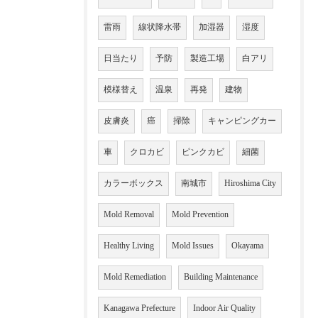
雷雨
線状降水帯
加湿器
湿度
日当たり
予防
製造工場
白アリ
模様替え
温泉
再発
建物
皮膚炎
癌
掃除
キャンピングカー
車
クロカビ
ピンクカビ
細菌
カラーボックス
南城市
Hiroshima City
Mold Removal
Mold Prevention
Healthy Living
Mold Issues
Okayama
Mold Remediation
Building Maintenance
Kanagawa Prefecture
Indoor Air Quality