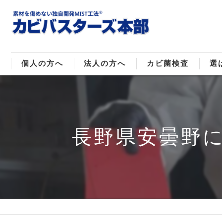
個人の方へ
法人の方へ
カビ菌検査
選
戸建てのカビ取り
販売住宅のカビ取り
カビ菌種類
MI
マンションのカビ取り
倉庫･工場のカビ取り
ご
長野県安曇野に
店舗のカビ取り
介護施設のカビ取り
レジャー施設のカビ取り
大浴場･ホテルのカビ取り