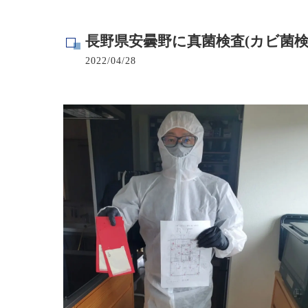
寺院･神社のカビ取り
長野県安曇野に真菌検査(カビ菌検
病院･クリニックのカビ取り
2022/04/28
学校･保育園のカビ取り
公共施設のカビ取り