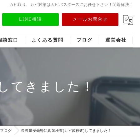
カビ取り、カビ対策はカビバスターズにお任せ下さい！問題解決！
LINE相談
メールお問合せ
相談窓口
よくある質問
ブログ
運営会社
フランチャイズ募集
メディア情報
)してきました！
ブログ
長野県安曇野に真菌検査(カビ菌検査)してきました！