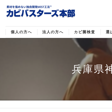
個人の方へ
法人の方へ
カビ菌検査
選
戸建てのカビ取り
販売住宅のカビ取り
カビ菌種類
MI
マンションのカビ取り
倉庫･工場のカビ取り
ご
兵庫県
店舗のカビ取り
介護施設のカビ取り
レジャー施設のカビ取り
大浴場･ホテルのカビ取り