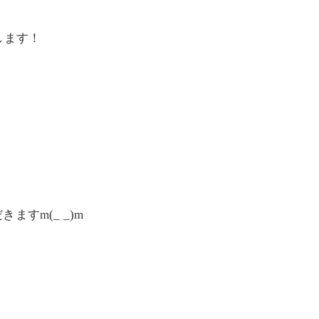
します！
すm(_ _)m