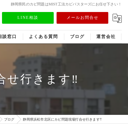
静岡県民のカビ問題はMIST工法カビバスターズにお任せ下さい！
LINE相談
メールお問合せ
相談窓口
よくある質問
ブログ
運営会社
フランチャイズ募集
メディア情報
せ行きます‼️
ブログ
静岡県浜松市北区にカビ問題現場打合せ行きます‼️