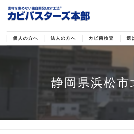
個人の方へ
法人の方へ
カビ菌検査
選
戸建てのカビ取り
販売住宅のカビ取り
カビ菌種類
MI
マンションのカビ取り
倉庫･工場のカビ取り
ご
静岡県浜松市
店舗のカビ取り
介護施設のカビ取り
レジャー施設のカビ取り
大浴場･ホテルのカビ取り