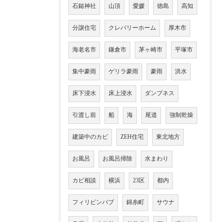
石鎚神社
山頂
愛媛
徳島
高知
分譲住宅
クレバリーホーム
厚木市
海老名市
鎌倉市
茅ヶ崎市
平塚市
集中豪雨
ゲリラ豪雨
豪雨
洪水
床下浸水
床上浸水
ダンプネス
引渡し前
船
海
尾道
強制乾燥
建築中のカビ
ZEH住宅
東北地方
お風呂
お風呂掃除
水まわり
カビ相談
横浜
23区
都内
フィリピンパブ
錦糸町
サウナ