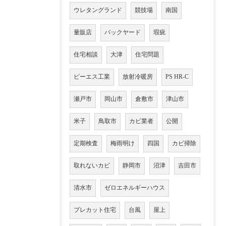
ウレタングランド
競技場
南国
量販店
バックヤード
瑕疵
住宅相談
大津
住宅問題
ピーエス工業
放射冷暖房
PS HR-C
瀬戸市
岡山市
倉敷市
津山市
米子
鳥取市
カビ業者
公開
定期検査
梅雨明け
四国
カビ掃除
取れないカビ
静岡市
沼津
吉田市
清水市
ゼロエネルギーハウス
プレカット住宅
台風
屋上