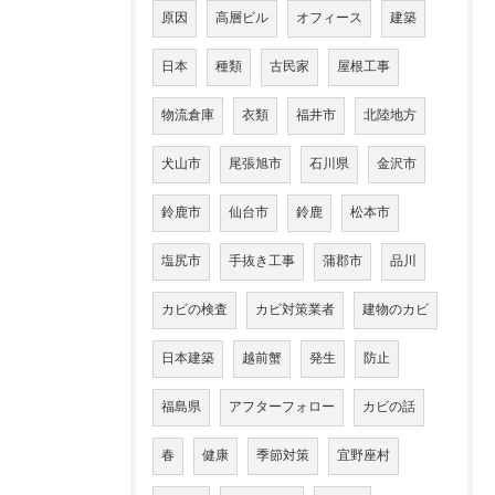
原因
高層ビル
オフィース
建築
日本
種類
古民家
屋根工事
物流倉庫
衣類
福井市
北陸地方
犬山市
尾張旭市
石川県
金沢市
鈴鹿市
仙台市
鈴鹿
松本市
塩尻市
手抜き工事
蒲郡市
品川
カビの検査
カビ対策業者
建物のカビ
日本建築
越前蟹
発生
防止
福島県
アフターフォロー
カビの話
春
健康
季節対策
宜野座村