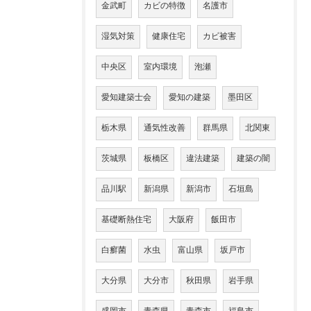
金武町
カビの特徴
名護市
湿気対策
健康住宅
カビ被害
中央区
室内環境
泡瀬
愛知建築士会
愛知の建築
墨田区
栃木県
通気性改善
群馬県
北関東
茨城県
板橋区
違法建築
建築の闇
品川駅
新潟県
新潟市
石垣島
基礎断熱住宅
大阪府
飯田市
白癬菌
水虫
富山県
坂戸市
大分県
大分市
秋田県
岩手県