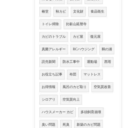
椿堂
秋カビ
文化財
食品衛生
トイレ掃除
比叡山延暦寺
カビのトラブル
カビ屋
復元屋
真菌アレルギー
RCハウジング
鞆の浦
読売新聞
防水工事中
運動場
西塔
お役立ち記事
布団
マットレス
お得情報
風呂のカビ取り
空気質改善
シロアリ
空気質向上
ハウスメーカー カビ
多頭飼育崩壊
臭い問題
死臭
新築のカビ問題