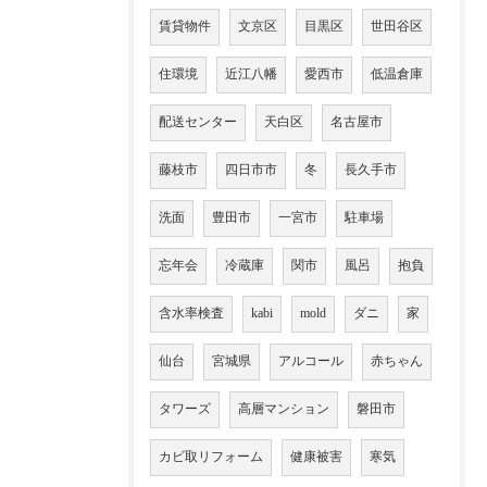
賃貸物件
文京区
目黒区
世田谷区
住環境
近江八幡
愛西市
低温倉庫
配送センター
天白区
名古屋市
藤枝市
四日市市
冬
長久手市
洗面
豊田市
一宮市
駐車場
忘年会
冷蔵庫
関市
風呂
抱負
含水率検査
kabi
mold
ダニ
家
仙台
宮城県
アルコール
赤ちゃん
タワーズ
高層マンション
磐田市
カビ取リフォーム
健康被害
寒気