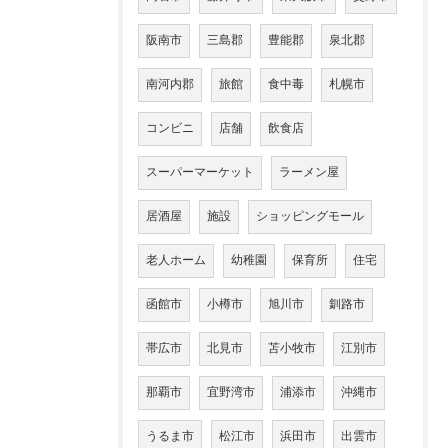
阪南市
三島郡
豊能郡
泉北郡
南河内郡
旅館
食中毒
札幌市
コンビニ
店舗
飲食店
スーパーマーケット
ラーメン屋
居酒屋
施設
ショッピングモール
老人ホーム
幼稚園
保育所
住宅
函館市
小樽市
旭川市
釧路市
帯広市
北見市
苫小牧市
江別市
那覇市
宜野湾市
浦添市
沖縄市
うるま市
松江市
浜田市
出雲市