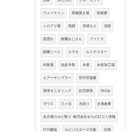
澄家
押し入れ
クローゼット
ウォークイン
荷物置き場
布基礎
シロアリ屋
現調
見積もり
湿疹
肌荒れ
除菌おじさん
ファミマ
除菌シート
スマホ
ルミテスター
内装屋
知多半島
水産
水産加工場
エアーサンプラー
空中浮遊菌
環境モニタリング
住宅環境
TikTok
マウス
三ヶ日
水回り
冷凍倉庫
名古屋のカビ取り･株式会社せらの口コミ情報
ﾀｲｺｳ建装
カビバスターズ大阪
北側