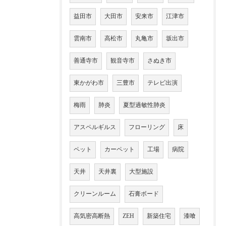
益田市
大田市
安来市
江津市
雲南市
高松市
丸亀市
坂出市
善通寺市
観音寺市
さぬき市
東かがわ市
三豊市
テレビ出演
梅雨
肺炎
夏型過敏性肺炎
アスペルギルス
フローリング
床
ペット
カーペット
工場
病院
天井
天井裏
大型施設
クリーンルーム
石膏ボード
高気密高断熱
ZEH
新築住宅
漆喰