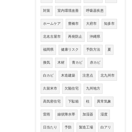
対策
室内環境改善
呼吸器疾患
ホームケア
豊橋市
大府市
知多市
北名古屋市
再発防止
沖縄県
福岡県
健康リスク
予防方法
夏
換気
木材
青カビ
赤カビ
白カビ
木造建築
注意点
北九州市
久留米市
欠陥住宅
九州地方
高気密住宅
下駄箱
柱
異常気象
雷雨
線状降水帯
加湿器
湿度
日当たり
予防
製造工場
白アリ