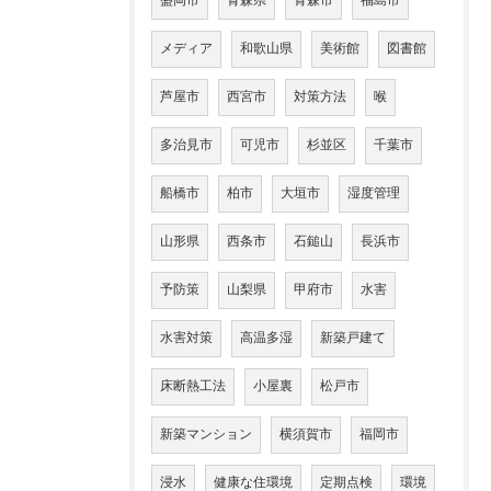
盛岡市
青森県
青森市
福島市
メディア
和歌山県
美術館
図書館
芦屋市
西宮市
対策方法
喉
多治見市
可児市
杉並区
千葉市
船橋市
柏市
大垣市
湿度管理
山形県
西条市
石鎚山
長浜市
予防策
山梨県
甲府市
水害
水害対策
高温多湿
新築戸建て
床断熱工法
小屋裏
松戸市
新築マンション
横須賀市
福岡市
浸水
健康な住環境
定期点検
環境