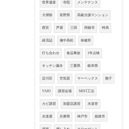
世界遺産
寺院
メンテナンス
大掃除
長野県
高級分譲マンション
西宮
芦屋
三田
阿蘇市
時局
経済誌
備中高松
保健所
打ち合わせ
食品事故
1年点検
キッチン漏水
三重県
岐阜県
淀川区
空気質
マーベックス
胞子
VAIO
講習会場
MIST工法
カビ講習
加盟店講習
水道管
水道屋
兵庫県
神戸市
姫路市