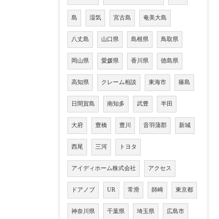
島
湿気
宮古島
奄美大島
八丈島
山口県
島根県
鳥取県
岡山県
愛媛県
香川県
徳島県
高知県
クレーム相談
東海市
篠島
日間賀島
南知多
武豊
半田
大府
豊橋
豊川
音羽蒲郡
新城
西尾
三河
トヨタ
アイディホーム株式会社
アクセス
ドアノブ
UR
常滑
師崎
東京都
神奈川県
千葉県
埼玉県
広島市