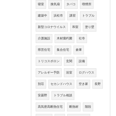
寝室
換気扇
タバコ
喫煙所
建築中
浜松市
講習
トラブル
新型コロナウイルス
和室
塗り壁
介護施設
木材腐朽菌
社寺
県営住宅
集合住宅
倉庫
トリコスポロン
玄関
設備
アレルギー予防
浴室
ログハウス
別荘
セカンドハウス
空き家
長野
安曇野
トラブル相談
高気密高断熱住宅
断熱材
階段