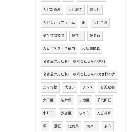
カビ対策屋
カビ調査
黒カビ
カビないリフォーム
服
カビ予防
桑名竹取物語
桑竹会
桑名市
カビバスターズ福岡
カビ菌検査
名古屋のカビ取り･株式会社せらの評判
名古屋のカビ取り･株式会社せらのお客様の声
たらち根
大食い
タンス
台風被害
大田区
福井県
新宿区
千代田区
中野市
渋谷区
岐阜市
カビ発育
塀
港区
滋賀県
大津市
麻布