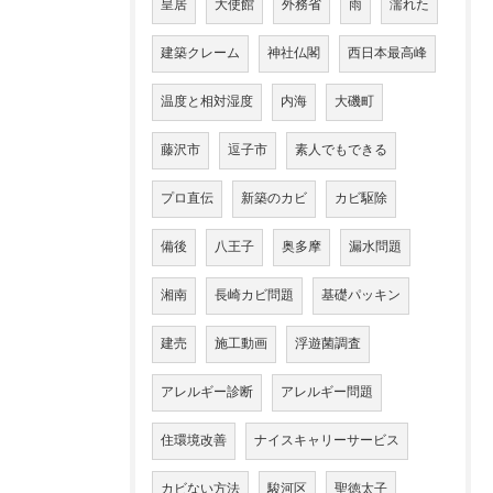
皇居
大使館
外務省
雨
濡れた
建築クレーム
神社仏閣
西日本最高峰
温度と相対湿度
内海
大磯町
藤沢市
逗子市
素人でもできる
プロ直伝
新築のカビ
カビ駆除
備後
八王子
奥多摩
漏水問題
湘南
長崎カビ問題
基礎パッキン
建売
施工動画
浮遊菌調査
アレルギー診断
アレルギー問題
住環境改善
ナイスキャリーサービス
カビない方法
駿河区
聖徳太子