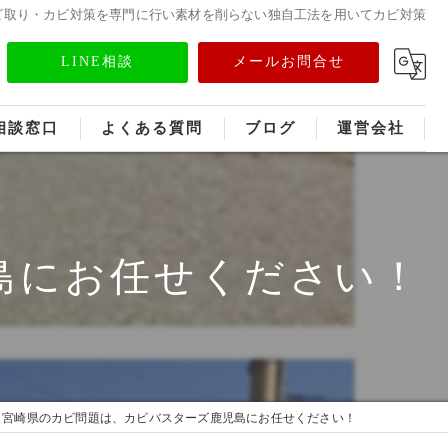
ビ取り・カビ対策を専門に行い素材を削らない独自工法を用いてカビ対策
LINE相談
メールお問合せ
相談窓口
よくある質問
ブログ
運営会社
フランチャイズ募集
メディア情報
島にお任せください！
宮崎県のカビ問題は、カビバスターズ鹿児島にお任せください！