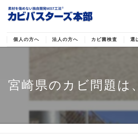
個人の方へ
法人の方へ
カビ菌検査
選
戸建てのカビ取り
販売住宅のカビ取り
カビ菌種類
MI
マンションのカビ取り
倉庫･工場のカビ取り
ご
宮崎県のカビ問題は
店舗のカビ取り
介護施設のカビ取り
レジャー施設のカビ取り
大浴場･ホテルのカビ取り