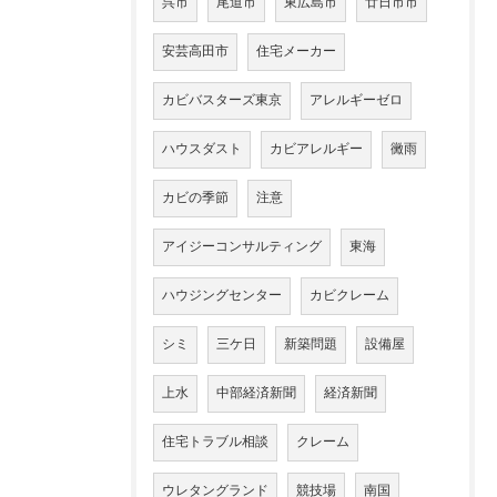
呉市
尾道市
東広島市
廿日市市
安芸高田市
住宅メーカー
カビバスターズ東京
アレルギーゼロ
ハウスダスト
カビアレルギー
黴雨
カビの季節
注意
アイジーコンサルティング
東海
ハウジングセンター
カビクレーム
シミ
三ケ日
新築問題
設備屋
上水
中部経済新聞
経済新聞
住宅トラブル相談
クレーム
ウレタングランド
競技場
南国