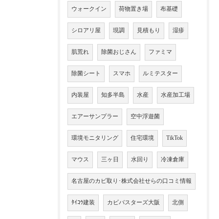
ウォークイン
荷物置き場
布基礎
シロアリ屋
現調
見積もり
湿疹
肌荒れ
除菌おじさん
ファミマ
除菌シート
スマホ
ルミテスター
内装屋
知多半島
水産
水産加工場
エアーサンプラー
空中浮遊菌
環境モニタリング
住宅環境
TikTok
マウス
三ヶ日
水回り
冷凍倉庫
名古屋のカビ取り･株式会社せらの口コミ情報
ﾀｲｺｳ建装
カビバスターズ大阪
北側