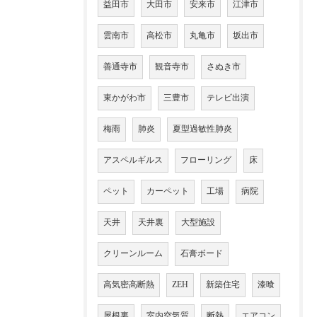
益田市
大田市
安来市
江津市
雲南市
高松市
丸亀市
坂出市
善通寺市
観音寺市
さぬき市
東かがわ市
三豊市
テレビ出演
梅雨
肺炎
夏型過敏性肺炎
アスペルギルス
フローリング
床
ペット
カーペット
工場
病院
天井
天井裏
大型施設
クリーンルーム
石膏ボード
高気密高断熱
ZEH
新築住宅
漆喰
屋根裏
室内空気質
断熱
エアコン