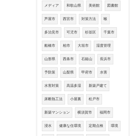
メディア
和歌山県
美術館
図書館
芦屋市
西宮市
対策方法
喉
多治見市
可児市
杉並区
千葉市
船橋市
柏市
大垣市
湿度管理
山形県
西条市
石鎚山
長浜市
予防策
山梨県
甲府市
水害
水害対策
高温多湿
新築戸建て
床断熱工法
小屋裏
松戸市
新築マンション
横須賀市
福岡市
浸水
健康な住環境
定期点検
環境