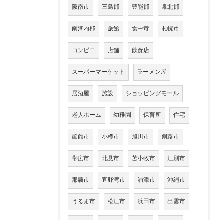
阪南市
三島郡
豊能郡
泉北郡
南河内郡
旅館
食中毒
札幌市
コンビニ
店舗
飲食店
スーパーマーケット
ラーメン屋
居酒屋
施設
ショッピングモール
老人ホーム
幼稚園
保育所
住宅
函館市
小樽市
旭川市
釧路市
帯広市
北見市
苫小牧市
江別市
那覇市
宜野湾市
浦添市
沖縄市
うるま市
松江市
浜田市
出雲市