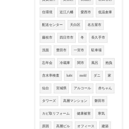
住環境
近江八幡
愛西市
低温倉庫
配送センター
天白区
名古屋市
藤枝市
四日市市
冬
長久手市
洗面
豊田市
一宮市
駐車場
忘年会
冷蔵庫
関市
風呂
抱負
含水率検査
kabi
mold
ダニ
家
仙台
宮城県
アルコール
赤ちゃん
タワーズ
高層マンション
磐田市
カビ取リフォーム
健康被害
寒気
原因
高層ビル
オフィース
建築