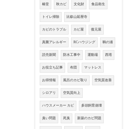
椿堂
秋カビ
文化財
食品衛生
トイレ掃除
比叡山延暦寺
カビのトラブル
カビ屋
復元屋
真菌アレルギー
RCハウジング
鞆の浦
読売新聞
防水工事中
運動場
西塔
お役立ち記事
布団
マットレス
お得情報
風呂のカビ取り
空気質改善
シロアリ
空気質向上
ハウスメーカー カビ
多頭飼育崩壊
臭い問題
死臭
新築のカビ問題