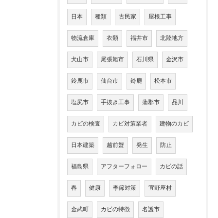
日本
種類
古民家
屋根工事
物流倉庫
衣類
福井市
北陸地方
犬山市
尾張旭市
石川県
金沢市
鈴鹿市
仙台市
鈴鹿
松本市
塩尻市
手抜き工事
蒲郡市
品川
カビの検査
カビ対策業者
建物のカビ
日本建築
越前蟹
発生
防止
福島県
アフターフォロー
カビの話
春
健康
季節対策
宜野座村
金武町
カビの特徴
名護市