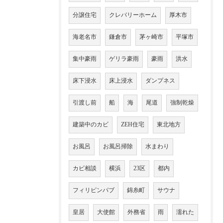
分譲住宅
クレバリーホーム
厚木市
海老名市
鎌倉市
茅ヶ崎市
平塚市
集中豪雨
ゲリラ豪雨
豪雨
洪水
床下浸水
床上浸水
ダンプネス
引渡し前
船
海
尾道
強制乾燥
建築中のカビ
ZEH住宅
東北地方
お風呂
お風呂掃除
水まわり
カビ相談
横浜
23区
都内
フィリピンパブ
錦糸町
サウナ
皇居
大使館
外務省
雨
濡れた