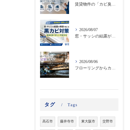
賃貸物件の「カビ臭い部屋」で空室率が高まる！原状回復コストを抑える不動産向けカビ対策
2026/08/07
窓・サッシの結露が原因で起こる黒カビ対策｜再発を防ぐ正しい予防方法
2026/08/06
フローリングからカビ臭がする？床下に潜む黒カビの恐怖と建材劣化を防ぐ床下除カビ施工｜原因調査から再発防止まで徹底解説
タグ
Tags
高石市
藤井寺市
東大阪市
交野市