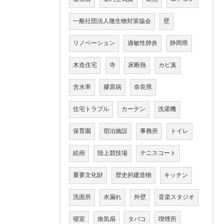
一般社団法人微生物対策協会
壁
リノベーション
過敏性肺炎
静岡県
木造住宅
寺
床断熱
カビ臭
含水率
膠原病
奈良県
住宅トラブル
カーテン
洗濯機
保育園
宿泊施設
事務所
トイレ
絵画
陸上競技場
テニスコート
重要文化財
歴史的建造物
キッチン
洗面所
水漏れ
外壁
音楽スタジオ
寝室
換気扇
タバコ
喫煙所