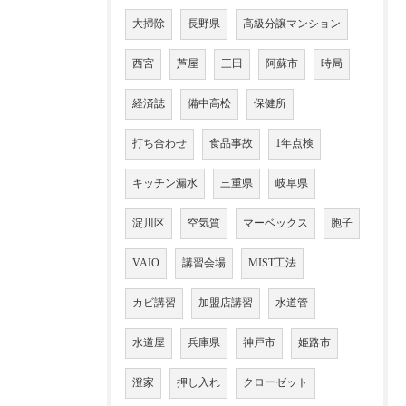
大掃除
長野県
高級分譲マンション
西宮
芦屋
三田
阿蘇市
時局
経済誌
備中高松
保健所
打ち合わせ
食品事故
1年点検
キッチン漏水
三重県
岐阜県
淀川区
空気質
マーベックス
胞子
VAIO
講習会場
MIST工法
カビ講習
加盟店講習
水道管
水道屋
兵庫県
神戸市
姫路市
澄家
押し入れ
クローゼット