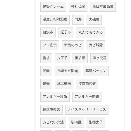
建築クレーム
神社仏閣
西日本最高峰
温度と相対湿度
内海
大磯町
藤沢市
逗子市
素人でもできる
プロ直伝
新築のカビ
カビ駆除
備後
八王子
奥多摩
漏水問題
湘南
長崎カビ問題
基礎パッキン
建売
施工動画
浮遊菌調査
アレルギー診断
アレルギー問題
住環境改善
ナイスキャリーサービス
カビない方法
駿河区
聖徳太子