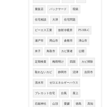
量販店
バックヤード
瑕疵
住宅相談
大津
住宅問題
ピーエス工業
放射冷暖房
PS HR-C
瀬戸市
岡山市
倉敷市
津山市
米子
鳥取市
カビ業者
公開
定期検査
梅雨明け
四国
カビ掃除
取れないカビ
静岡市
沼津
吉田市
清水市
ゼロエネルギーハウス
プレカット住宅
台風
屋上
石鎚神社
山頂
愛媛
徳島
高知