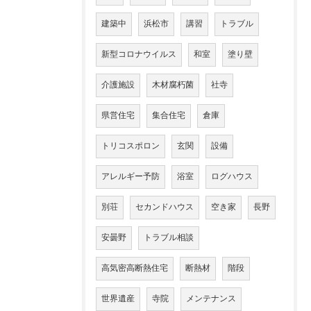
建築中
浜松市
講習
トラブル
新型コロナウイルス
和室
塗り壁
介護施設
木材腐朽菌
社寺
県営住宅
集合住宅
倉庫
トリコスポロン
玄関
設備
アレルギー予防
浴室
ログハウス
別荘
セカンドハウス
空き家
長野
安曇野
トラブル相談
高気密高断熱住宅
断熱材
階段
世界遺産
寺院
メンテナンス