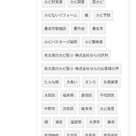
カビ対策屋
カビ調査
黒カビ
カビないリフォーム
服
カビ予防
桑名竹取物語
桑竹会
桑名市
カビバスターズ福岡
カビ菌検査
名古屋のカビ取り･株式会社せらの評判
名古屋のカビ取り･株式会社せらのお客様の声
たらち根
大食い
タンス
台風被害
大田区
福井県
新宿区
千代田区
中野市
渋谷区
岐阜市
カビ発育
塀
港区
滋賀県
大津市
麻布
賃貸物件
文京区
目黒区
世田谷区