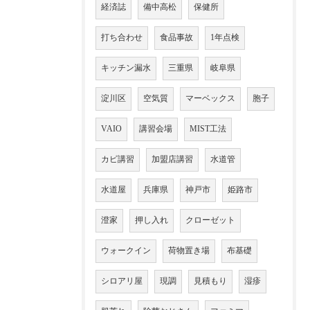
経済誌
備中高松
保健所
打ち合わせ
食品事故
1年点検
キッチン漏水
三重県
岐阜県
淀川区
空気質
マーベックス
胞子
VAIO
講習会場
MIST工法
カビ講習
加盟店講習
水道管
水道屋
兵庫県
神戸市
姫路市
澄家
押し入れ
クローゼット
ウォークイン
荷物置き場
布基礎
シロアリ屋
現調
見積もり
湿疹