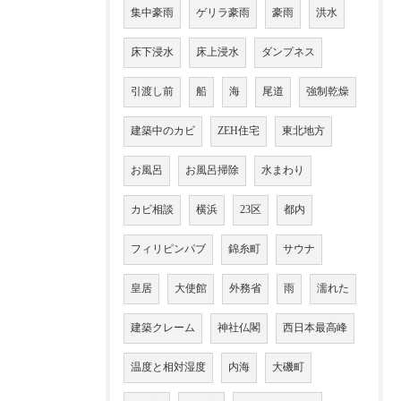
集中豪雨
ゲリラ豪雨
豪雨
洪水
床下浸水
床上浸水
ダンプネス
引渡し前
船
海
尾道
強制乾燥
建築中のカビ
ZEH住宅
東北地方
お風呂
お風呂掃除
水まわり
カビ相談
横浜
23区
都内
フィリピンパブ
錦糸町
サウナ
皇居
大使館
外務省
雨
濡れた
建築クレーム
神社仏閣
西日本最高峰
温度と相対湿度
内海
大磯町