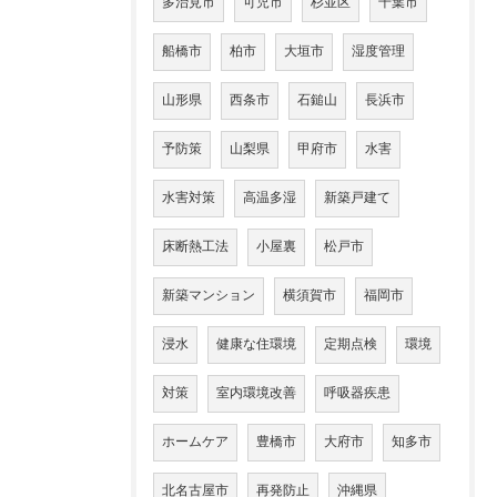
多治見市
可児市
杉並区
千葉市
船橋市
柏市
大垣市
湿度管理
山形県
西条市
石鎚山
長浜市
予防策
山梨県
甲府市
水害
水害対策
高温多湿
新築戸建て
床断熱工法
小屋裏
松戸市
新築マンション
横須賀市
福岡市
浸水
健康な住環境
定期点検
環境
対策
室内環境改善
呼吸器疾患
ホームケア
豊橋市
大府市
知多市
北名古屋市
再発防止
沖縄県