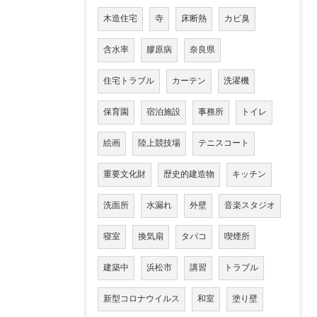
木造住宅
寺
床断熱
カビ臭
含水率
膠原病
奈良県
住宅トラブル
カーテン
洗濯機
保育園
宿泊施設
事務所
トイレ
絵画
陸上競技場
テニスコート
重要文化財
歴史的建造物
キッチン
洗面所
水漏れ
外壁
音楽スタジオ
寝室
換気扇
タバコ
喫煙所
建築中
浜松市
講習
トラブル
新型コロナウイルス
和室
塗り壁