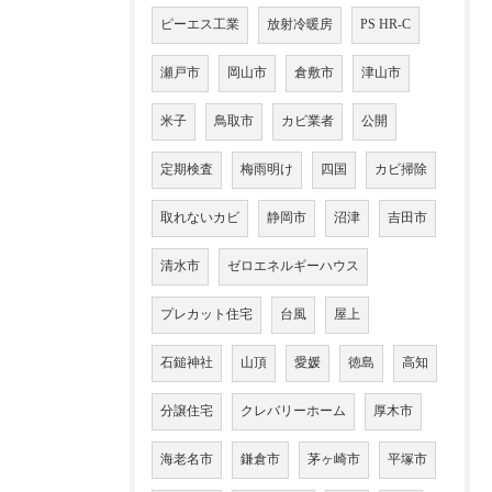
ピーエス工業
放射冷暖房
PS HR-C
瀬戸市
岡山市
倉敷市
津山市
米子
鳥取市
カビ業者
公開
定期検査
梅雨明け
四国
カビ掃除
取れないカビ
静岡市
沼津
吉田市
清水市
ゼロエネルギーハウス
プレカット住宅
台風
屋上
石鎚神社
山頂
愛媛
徳島
高知
分譲住宅
クレバリーホーム
厚木市
海老名市
鎌倉市
茅ヶ崎市
平塚市