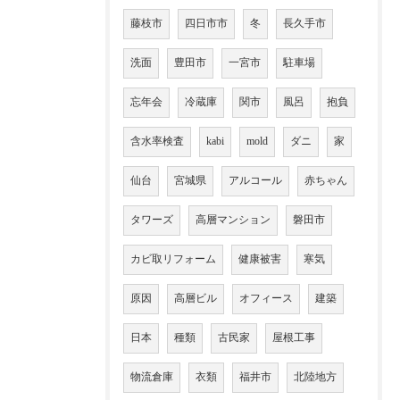
藤枝市
四日市市
冬
長久手市
洗面
豊田市
一宮市
駐車場
忘年会
冷蔵庫
関市
風呂
抱負
含水率検査
kabi
mold
ダニ
家
仙台
宮城県
アルコール
赤ちゃん
タワーズ
高層マンション
磐田市
カビ取リフォーム
健康被害
寒気
原因
高層ビル
オフィース
建築
日本
種類
古民家
屋根工事
物流倉庫
衣類
福井市
北陸地方