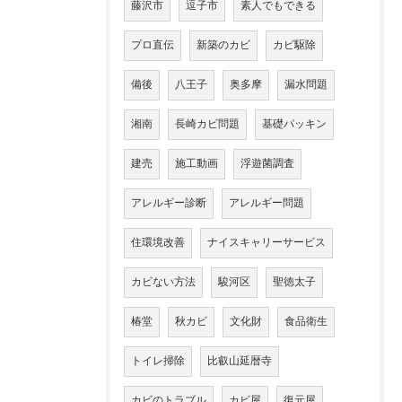
藤沢市
逗子市
素人でもできる
プロ直伝
新築のカビ
カビ駆除
備後
八王子
奥多摩
漏水問題
湘南
長崎カビ問題
基礎パッキン
建売
施工動画
浮遊菌調査
アレルギー診断
アレルギー問題
住環境改善
ナイスキャリーサービス
カビない方法
駿河区
聖徳太子
椿堂
秋カビ
文化財
食品衛生
トイレ掃除
比叡山延暦寺
カビのトラブル
カビ屋
復元屋