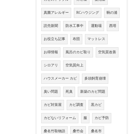
真菌アレルギー
RCハウジング
鞆の浦
読売新聞
防水工事中
運動場
西塔
お役立ち記事
布団
マットレス
お得情報
風呂のカビ取り
空気質改善
シロアリ
空気質向上
ハウスメーカー カビ
多頭飼育崩壊
臭い問題
死臭
新築のカビ問題
カビ対策屋
カビ調査
黒カビ
カビないリフォーム
服
カビ予防
桑名竹取物語
桑竹会
桑名市