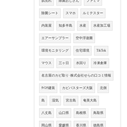
肌荒れ
除菌おじさん
ファミマ
除菌シート
スマホ
ルミテスター
内装屋
知多半島
水産
水産加工場
エアーサンプラー
空中浮遊菌
環境モニタリング
住宅環境
TikTok
マウス
三ヶ日
水回り
冷凍倉庫
名古屋のカビ取り･株式会社せらの口コミ情報
ﾀｲｺｳ建装
カビバスターズ大阪
北側
島
湿気
宮古島
奄美大島
八丈島
山口県
島根県
鳥取県
岡山県
愛媛県
香川県
徳島県