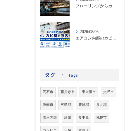
フローリングからカビ臭がする？床下に潜む黒カビの恐怖と建材劣化を防ぐ床下除カビ施工｜原因調査から再発防止まで徹底解説
2026/08/06
エアコン内部のカビとカビ臭の原因とは？健康への影響と正しい対策を徹底解説
タグ
Tags
高石市
藤井寺市
東大阪市
交野市
阪南市
三島郡
豊能郡
泉北郡
南河内郡
旅館
食中毒
札幌市
コンビニ
店舗
飲食店