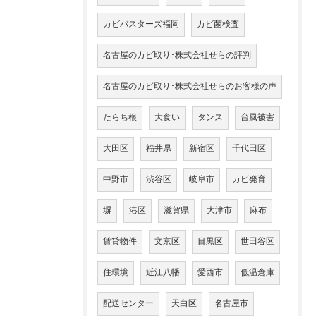
カビバスターズ福岡
カビ菌検査
名古屋のカビ取り･株式会社せらの評判
名古屋のカビ取り･株式会社せらのお客様の声
たらち根
大食い
タンス
台風被害
大田区
福井県
新宿区
千代田区
中野市
渋谷区
岐阜市
カビ発育
塀
港区
滋賀県
大津市
麻布
賃貸物件
文京区
目黒区
世田谷区
住環境
近江八幡
愛西市
低温倉庫
配送センター
天白区
名古屋市