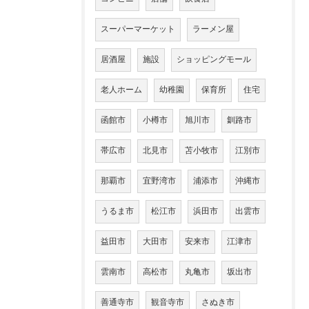
スーパーマーケット
ラーメン屋
居酒屋
施設
ショッピングモール
老人ホーム
幼稚園
保育所
住宅
函館市
小樽市
旭川市
釧路市
帯広市
北見市
苫小牧市
江別市
那覇市
宜野湾市
浦添市
沖縄市
うるま市
松江市
浜田市
出雲市
益田市
大田市
安来市
江津市
雲南市
高松市
丸亀市
坂出市
善通寺市
観音寺市
さぬき市