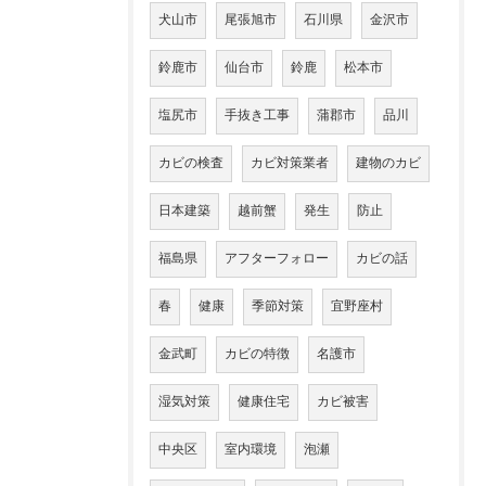
犬山市
尾張旭市
石川県
金沢市
鈴鹿市
仙台市
鈴鹿
松本市
塩尻市
手抜き工事
蒲郡市
品川
カビの検査
カビ対策業者
建物のカビ
日本建築
越前蟹
発生
防止
福島県
アフターフォロー
カビの話
春
健康
季節対策
宜野座村
金武町
カビの特徴
名護市
湿気対策
健康住宅
カビ被害
中央区
室内環境
泡瀬