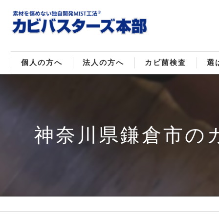
個人の方へ
法人の方へ
カビ菌検査
選
戸建てのカビ取り
販売住宅のカビ取り
カビ菌種類
MI
マンションのカビ取り
倉庫･工場のカビ取り
ご
神奈川県鎌倉市の
店舗のカビ取り
介護施設のカビ取り
レジャー施設のカビ取り
大浴場･ホテルのカビ取り