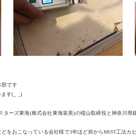
本部です
す(_ _)
バスターズ東海(株式会社東海装美)の樅山取締役と神奈川
どをおこなっている会社様で3年ほど前からMIST工法カ