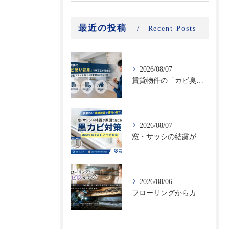
最近の投稿
Recent Posts
2026/08/07
賃貸物件の「カビ臭い部屋」で空室率が高まる！原状回復コストを抑える不動産向けカビ対策
2026/08/07
窓・サッシの結露が原因で起こる黒カビ対策｜再発を防ぐ正しい予防方法
2026/08/06
フローリングからカビ臭がする？床下に潜む黒カビの恐怖と建材劣化を防ぐ床下除カビ施工｜原因調査から再発防止まで徹底解説