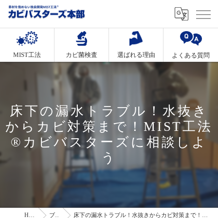
MIST工法
カビ菌検査
選ばれる理由
よくある質問
床下の漏水トラブル！水抜き
からカビ対策まで！MIST工法
®カビバスターズに相談しよ
う
HOME
ブログ
床下の漏水トラブル！水抜きからカビ対策まで！MIST工法®カビバスターズに相談しよう