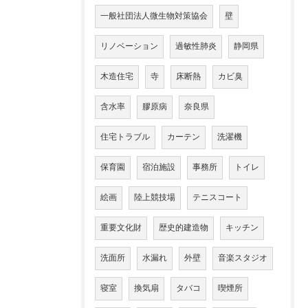
一般社団法人微生物対策協会
壁
リノベーション
過敏性肺炎
静岡県
木造住宅
寺
床断熱
カビ臭
含水率
膠原病
奈良県
住宅トラブル
カーテン
洗濯機
保育園
宿泊施設
事務所
トイレ
絵画
陸上競技場
テニスコート
重要文化財
歴史的建造物
キッチン
洗面所
水漏れ
外壁
音楽スタジオ
寝室
換気扇
タバコ
喫煙所