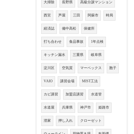
大掃除
長野県
高級分譲マンション
西宮
芦屋
三田
阿蘇市
時局
経済誌
備中高松
保健所
打ち合わせ
食品事故
1年点検
キッチン漏水
三重県
岐阜県
淀川区
空気質
マーベックス
胞子
VAIO
講習会場
MIST工法
カビ講習
加盟店講習
水道管
水道屋
兵庫県
神戸市
姫路市
澄家
押し入れ
クローゼット
ウォークイン
荷物置き場
布基礎