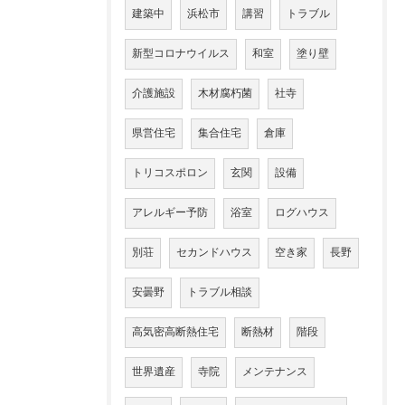
建築中
浜松市
講習
トラブル
新型コロナウイルス
和室
塗り壁
介護施設
木材腐朽菌
社寺
県営住宅
集合住宅
倉庫
トリコスポロン
玄関
設備
アレルギー予防
浴室
ログハウス
別荘
セカンドハウス
空き家
長野
安曇野
トラブル相談
高気密高断熱住宅
断熱材
階段
世界遺産
寺院
メンテナンス