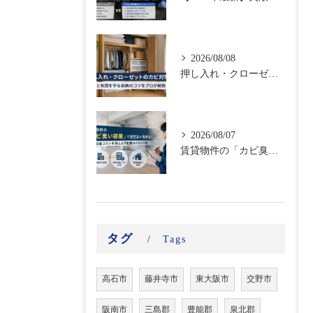
2026/08/08
押し入れ・クローゼットのカビ対策｜衣類と布団を守る収納のコツをプロが解説
2026/08/07
賃貸物件の「カビ臭い部屋」で空室率が高まる！原状回復コストを抑える不動産向けカビ対策
タグ
Tags
高石市
藤井寺市
東大阪市
交野市
阪南市
三島郡
豊能郡
泉北郡