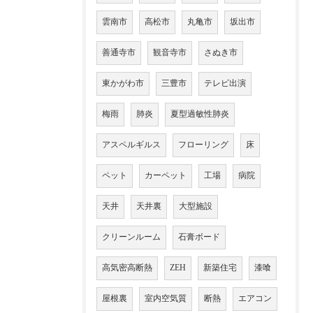
雲南市
高松市
丸亀市
坂出市
善通寺市
観音寺市
さぬき市
東かがわ市
三豊市
テレビ出演
梅雨
肺炎
夏型過敏性肺炎
アスペルギルス
フローリング
床
ペット
カーペット
工場
病院
天井
天井裏
大型施設
クリーンルーム
石膏ボード
高気密高断熱
ZEH
新築住宅
漆喰
屋根裏
室内空気質
断熱
エアコン