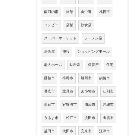
南河内郡
旅館
食中毒
札幌市
コンビニ
店舗
飲食店
スーパーマーケット
ラーメン屋
居酒屋
施設
ショッピングモール
老人ホーム
幼稚園
保育所
住宅
函館市
小樽市
旭川市
釧路市
帯広市
北見市
苫小牧市
江別市
那覇市
宜野湾市
浦添市
沖縄市
うるま市
松江市
浜田市
出雲市
益田市
大田市
安来市
江津市