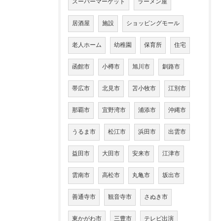
スーパーマーケット
ラーメン屋
居酒屋
施設
ショッピングモール
老人ホーム
幼稚園
保育所
住宅
函館市
小樽市
旭川市
釧路市
帯広市
北見市
苫小牧市
江別市
那覇市
宜野湾市
浦添市
沖縄市
うるま市
松江市
浜田市
出雲市
益田市
大田市
安来市
江津市
雲南市
高松市
丸亀市
坂出市
善通寺市
観音寺市
さぬき市
東かがわ市
三豊市
テレビ出演