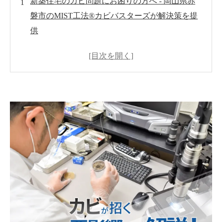
新築住宅のカビ問題にお困りの方へ - 岡山県赤
磐市のMIST工法®カビバスターズが解決策を提
供
カビ問題の深刻さ
MIST工法®カビバスターズのアプローチ
カビ対策の基本
具体的な解決策
お問い合わせと相談
世良 秀雄-カビのプロフェッシャル-