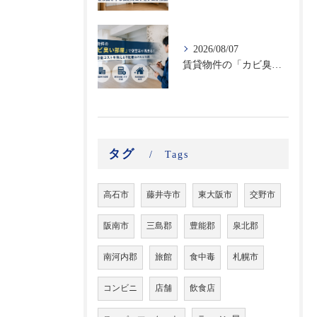
2026/08/07
賃貸物件の「カビ臭い部屋」で空室率が高まる！原状回復コストを抑える不動産向けカビ対策
タグ
Tags
高石市
藤井寺市
東大阪市
交野市
阪南市
三島郡
豊能郡
泉北郡
南河内郡
旅館
食中毒
札幌市
コンビニ
店舗
飲食店