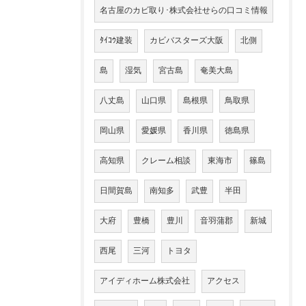
名古屋のカビ取り･株式会社せらの口コミ情報
ﾀｲｺｳ建装
カビバスターズ大阪
北側
島
湿気
宮古島
奄美大島
八丈島
山口県
島根県
鳥取県
岡山県
愛媛県
香川県
徳島県
高知県
クレーム相談
東海市
篠島
日間賀島
南知多
武豊
半田
大府
豊橋
豊川
音羽蒲郡
新城
西尾
三河
トヨタ
アイディホーム株式会社
アクセス