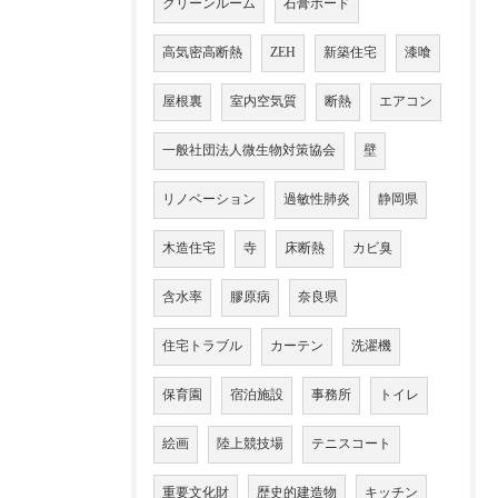
クリーンルーム
石膏ボード
高気密高断熱
ZEH
新築住宅
漆喰
屋根裏
室内空気質
断熱
エアコン
一般社団法人微生物対策協会
壁
リノベーション
過敏性肺炎
静岡県
木造住宅
寺
床断熱
カビ臭
含水率
膠原病
奈良県
住宅トラブル
カーテン
洗濯機
保育園
宿泊施設
事務所
トイレ
絵画
陸上競技場
テニスコート
重要文化財
歴史的建造物
キッチン