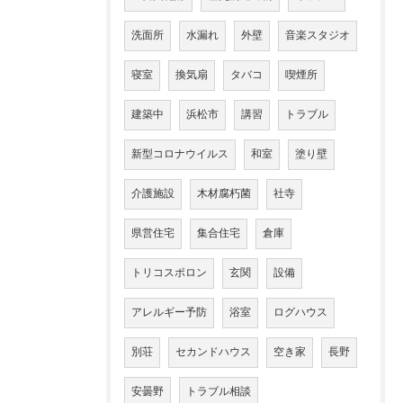
洗面所
水漏れ
外壁
音楽スタジオ
寝室
換気扇
タバコ
喫煙所
建築中
浜松市
講習
トラブル
新型コロナウイルス
和室
塗り壁
介護施設
木材腐朽菌
社寺
県営住宅
集合住宅
倉庫
トリコスポロン
玄関
設備
アレルギー予防
浴室
ログハウス
別荘
セカンドハウス
空き家
長野
安曇野
トラブル相談