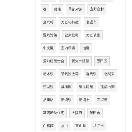
春
健康
季節対策
宜野座村
金武町
カビの特徴
名護市
湿気対策
健康住宅
カビ被害
中央区
室内環境
泡瀬
愛知建築士会
愛知の建築
墨田区
栃木県
通気性改善
群馬県
北関東
茨城県
板橋区
違法建築
建築の闇
品川駅
新潟県
新潟市
石垣島
基礎断熱住宅
大阪府
飯田市
白癬菌
水虫
富山県
坂戸市