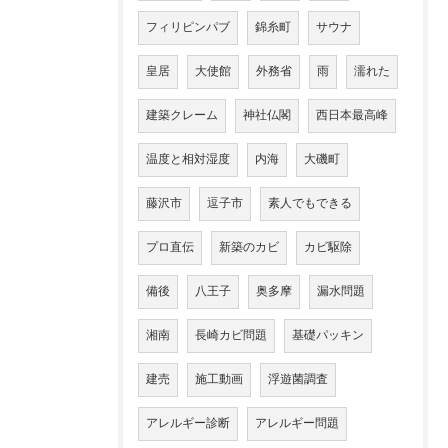
フィリピンパブ
錦糸町
サウナ
皇居
大使館
外務省
雨
濡れた
建築クレーム
神社仏閣
西日本最高峰
温度と相対湿度
内海
大磯町
藤沢市
逗子市
素人でもできる
プロ直伝
新築のカビ
カビ駆除
備後
八王子
奥多摩
漏水問題
湘南
長崎カビ問題
基礎パッキン
建売
施工動画
浮遊菌調査
アレルギー診断
アレルギー問題