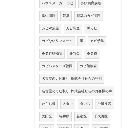
ハウスメーカー カビ
多頭飼育崩壊
臭い問題
死臭
新築のカビ問題
カビ対策屋
カビ調査
黒カビ
カビないリフォーム
服
カビ予防
桑名竹取物語
桑竹会
桑名市
カビバスターズ福岡
カビ菌検査
名古屋のカビ取り･株式会社せらの評判
名古屋のカビ取り･株式会社せらのお客様の声
たらち根
大食い
タンス
台風被害
大田区
福井県
新宿区
千代田区