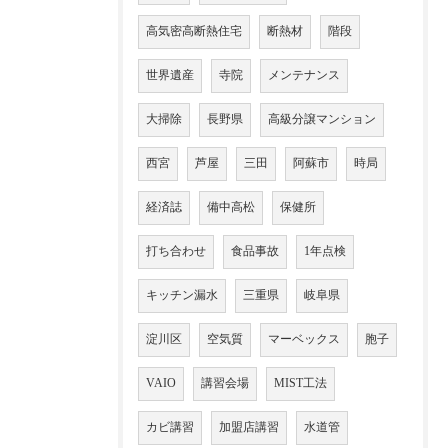
高気密高断熱住宅
断熱材
階段
世界遺産
寺院
メンテナンス
大掃除
長野県
高級分譲マンション
西宮
芦屋
三田
阿蘇市
時局
経済誌
備中高松
保健所
打ち合わせ
食品事故
1年点検
キッチン漏水
三重県
岐阜県
淀川区
空気質
マーベックス
胞子
VAIO
講習会場
MIST工法
カビ講習
加盟店講習
水道管