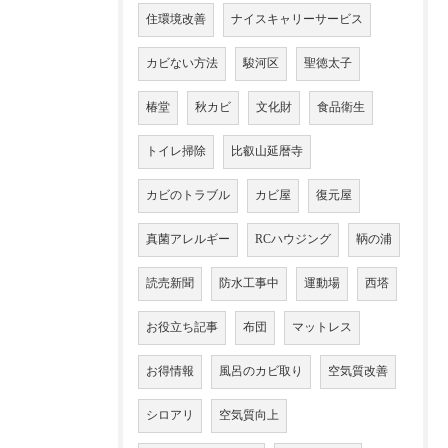
住環境改善
ナイスキャリーサービス
カビない方法
駿河区
聖徳太子
椿堂
秋カビ
文化財
食品衛生
トイレ掃除
比叡山延暦寺
カビのトラブル
カビ屋
復元屋
真菌アレルギー
RCハウジング
鞆の浦
読売新聞
防水工事中
運動場
西塔
お役立ち記事
布団
マットレス
お得情報
風呂のカビ取り
空気質改善
シロアリ
空気質向上