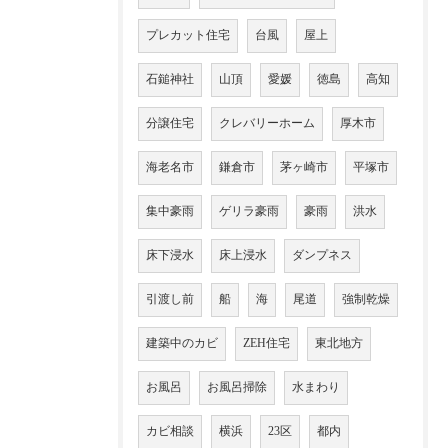
プレカット住宅
台風
屋上
石鎚神社
山頂
愛媛
徳島
高知
分譲住宅
クレバリーホーム
厚木市
海老名市
鎌倉市
茅ヶ崎市
平塚市
集中豪雨
ゲリラ豪雨
豪雨
洪水
床下浸水
床上浸水
ダンプネス
引渡し前
船
海
尾道
強制乾燥
建築中のカビ
ZEH住宅
東北地方
お風呂
お風呂掃除
水まわり
カビ相談
横浜
23区
都内