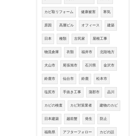
カビ取リフォーム
健康被害
寒気
原因
高層ビル
オフィース
建築
日本
種類
古民家
屋根工事
物流倉庫
衣類
福井市
北陸地方
犬山市
尾張旭市
石川県
金沢市
鈴鹿市
仙台市
鈴鹿
松本市
塩尻市
手抜き工事
蒲郡市
品川
カビの検査
カビ対策業者
建物のカビ
日本建築
越前蟹
発生
防止
福島県
アフターフォロー
カビの話