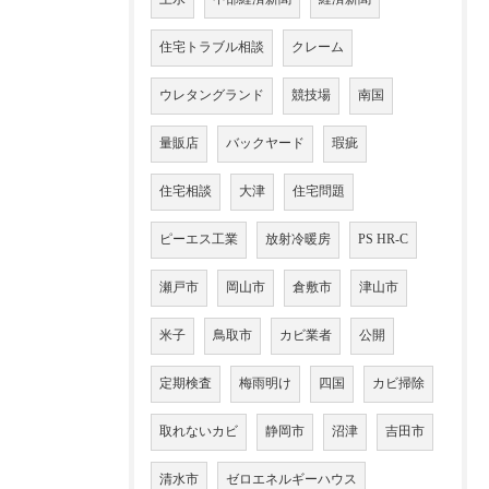
住宅トラブル相談
クレーム
ウレタングランド
競技場
南国
量販店
バックヤード
瑕疵
住宅相談
大津
住宅問題
ピーエス工業
放射冷暖房
PS HR-C
瀬戸市
岡山市
倉敷市
津山市
米子
鳥取市
カビ業者
公開
定期検査
梅雨明け
四国
カビ掃除
取れないカビ
静岡市
沼津
吉田市
清水市
ゼロエネルギーハウス