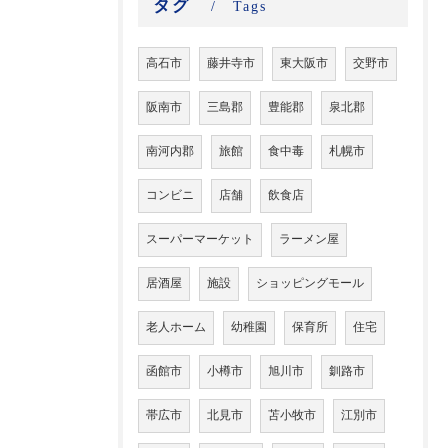
タグ
Tags
高石市
藤井寺市
東大阪市
交野市
阪南市
三島郡
豊能郡
泉北郡
南河内郡
旅館
食中毒
札幌市
コンビニ
店舗
飲食店
スーパーマーケット
ラーメン屋
居酒屋
施設
ショッピングモール
老人ホーム
幼稚園
保育所
住宅
函館市
小樽市
旭川市
釧路市
帯広市
北見市
苫小牧市
江別市