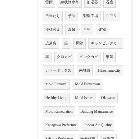
雷雨
線状降水帯
加湿器
湿度
日当たり
予防
製造工場
白アリ
模様替え
温泉
再発
建物
皮膚炎
癌
掃除
キャンピングカー
車
クロカビ
ピンクカビ
細菌
カラーボックス
南城市
Hiroshima City
Mold Removal
Mold Prevention
Healthy Living
Mold Issues
Okayama
Mold Remediation
Building Maintenance
Kanagawa Prefecture
Indoor Air Quality
Saitama Prefecture
医療施設
横浜市