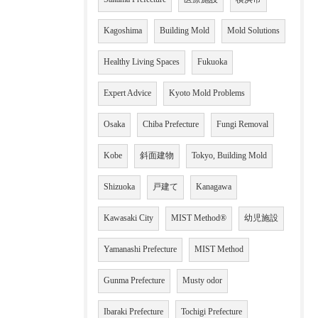
Kagoshima
Building Mold
Mold Solutions
Healthy Living Spaces
Fukuoka
Expert Advice
Kyoto Mold Problems
Osaka
Chiba Prefecture
Fungi Removal
Kobe
斜面建物
Tokyo, Building Mold
Shizuoka
戸建て
Kanagawa
Kawasaki City
MIST Method®
幼児施設
Yamanashi Prefecture
MIST Method
Gunma Prefecture
Musty odor
Ibaraki Prefecture
Tochigi Prefecture