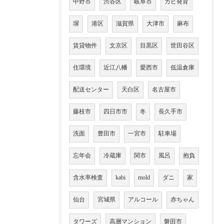
中野市
渋谷区
岐阜市
カビ発育
塀
港区
滋賀県
大津市
麻布
賃貸物件
文京区
目黒区
世田谷区
住環境
近江八幡
愛西市
低温倉庫
配送センター
天白区
名古屋市
藤枝市
四日市市
冬
長久手市
洗面
豊田市
一宮市
駐車場
忘年会
冷蔵庫
関市
風呂
抱負
含水率検査
kabi
mold
ダニ
家
仙台
宮城県
アルコール
赤ちゃん
タワーズ
高層マンション
磐田市