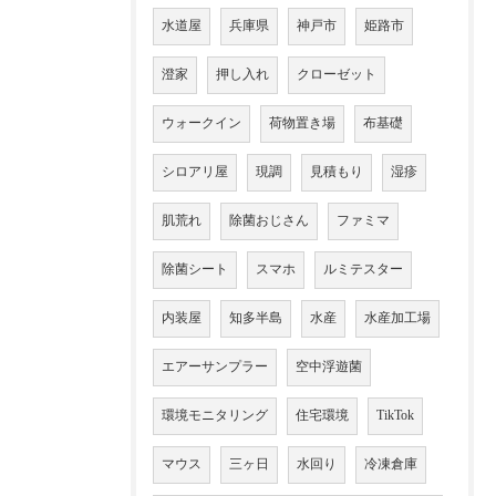
水道屋
兵庫県
神戸市
姫路市
澄家
押し入れ
クローゼット
ウォークイン
荷物置き場
布基礎
シロアリ屋
現調
見積もり
湿疹
肌荒れ
除菌おじさん
ファミマ
除菌シート
スマホ
ルミテスター
内装屋
知多半島
水産
水産加工場
エアーサンプラー
空中浮遊菌
環境モニタリング
住宅環境
TikTok
マウス
三ヶ日
水回り
冷凍倉庫