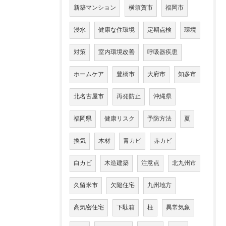
新築マンション
横須賀市
福岡市
浸水
健康な住環境
定期点検
環境
対策
室内環境改善
呼吸器疾患
ホームケア
豊橋市
大府市
知多市
北名古屋市
再発防止
沖縄県
福岡県
健康リスク
予防方法
夏
換気
木材
青カビ
赤カビ
白カビ
木造建築
注意点
北九州市
久留米市
欠陥住宅
九州地方
高気密住宅
下駄箱
柱
異常気象