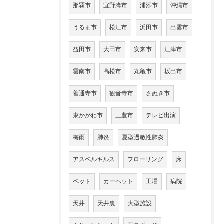
那覇市
宜野湾市
浦添市
沖縄市
うるま市
松江市
浜田市
出雲市
益田市
大田市
安来市
江津市
雲南市
高松市
丸亀市
坂出市
善通寺市
観音寺市
さぬき市
東かがわ市
三豊市
テレビ出演
梅雨
肺炎
夏型過敏性肺炎
アスペルギルス
フローリング
床
ペット
カーペット
工場
病院
天井
天井裏
大型施設