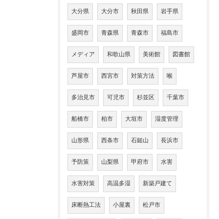
大分県
大分市
秋田県
岩手県
盛岡市
青森県
青森市
福島市
メディア
和歌山県
美術館
図書館
芦屋市
西宮市
対策方法
喉
多治見市
可児市
杉並区
千葉市
船橋市
柏市
大垣市
湿度管理
山形県
西条市
石鎚山
長浜市
予防策
山梨県
甲府市
水害
水害対策
高温多湿
新築戸建て
床断熱工法
小屋裏
松戸市