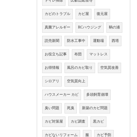
トイレ掃除
比叡山延暦寺
カビのトラブル
カビ屋
復元屋
真菌アレルギー
RCハウジング
鞆の浦
読売新聞
防水工事中
運動場
西塔
お役立ち記事
布団
マットレス
お得情報
風呂のカビ取り
空気質改善
シロアリ
空気質向上
ハウスメーカー カビ
多頭飼育崩壊
臭い問題
死臭
新築のカビ問題
カビ対策屋
カビ調査
黒カビ
カビないリフォーム
服
カビ予防