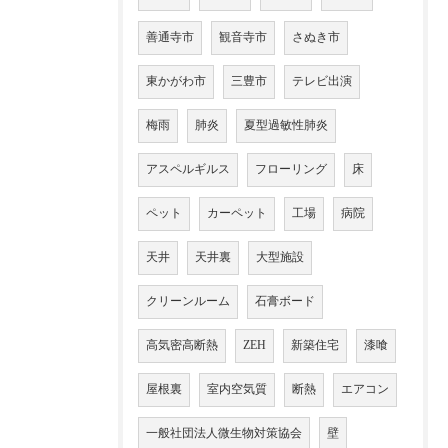
善通寺市
観音寺市
さぬき市
東かがわ市
三豊市
テレビ出演
梅雨
肺炎
夏型過敏性肺炎
アスペルギルス
フローリング
床
ペット
カーペット
工場
病院
天井
天井裏
大型施設
クリーンルーム
石膏ボード
高気密高断熱
ZEH
新築住宅
漆喰
屋根裏
室内空気質
断熱
エアコン
一般社団法人微生物対策協会
壁