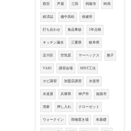
西宮
芦屋
三田
阿蘇市
時局
経済誌
備中高松
保健所
打ち合わせ
食品事故
1年点検
キッチン漏水
三重県
岐阜県
淀川区
空気質
マーベックス
胞子
VAIO
講習会場
MIST工法
カビ講習
加盟店講習
水道管
水道屋
兵庫県
神戸市
姫路市
澄家
押し入れ
クローゼット
ウォークイン
荷物置き場
布基礎