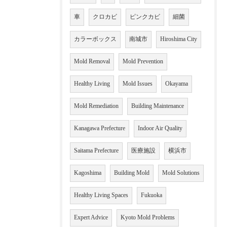
車
クロカビ
ピンクカビ
細菌
カラーボックス
南城市
Hiroshima City
Mold Removal
Mold Prevention
Healthy Living
Mold Issues
Okayama
Mold Remediation
Building Maintenance
Kanagawa Prefecture
Indoor Air Quality
Saitama Prefecture
医療施設
横浜市
Kagoshima
Building Mold
Mold Solutions
Healthy Living Spaces
Fukuoka
Expert Advice
Kyoto Mold Problems