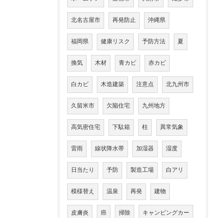
北名古屋市
再発防止
沖縄県
福岡県
健康リスク
予防方法
夏
換気
木材
青カビ
赤カビ
白カビ
木造建築
注意点
北九州市
久留米市
欠陥住宅
九州地方
高気密住宅
下駄箱
柱
異常気象
雷雨
線状降水帯
加湿器
湿度
日当たり
予防
製造工場
白アリ
模様替え
温泉
再発
建物
皮膚炎
癌
掃除
キャンピングカー