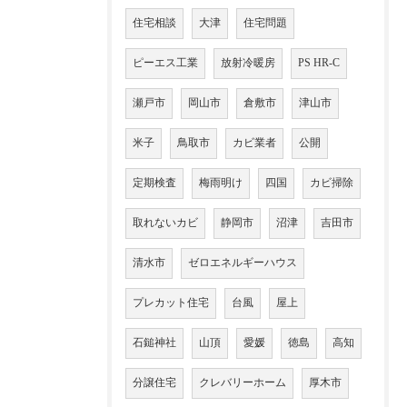
住宅相談
大津
住宅問題
ピーエス工業
放射冷暖房
PS HR-C
瀬戸市
岡山市
倉敷市
津山市
米子
鳥取市
カビ業者
公開
定期検査
梅雨明け
四国
カビ掃除
取れないカビ
静岡市
沼津
吉田市
清水市
ゼロエネルギーハウス
プレカット住宅
台風
屋上
石鎚神社
山頂
愛媛
徳島
高知
分譲住宅
クレバリーホーム
厚木市