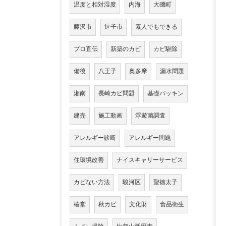
温度と相対湿度
内海
大磯町
藤沢市
逗子市
素人でもできる
プロ直伝
新築のカビ
カビ駆除
備後
八王子
奥多摩
漏水問題
湘南
長崎カビ問題
基礎パッキン
建売
施工動画
浮遊菌調査
アレルギー診断
アレルギー問題
住環境改善
ナイスキャリーサービス
カビない方法
駿河区
聖徳太子
椿堂
秋カビ
文化財
食品衛生