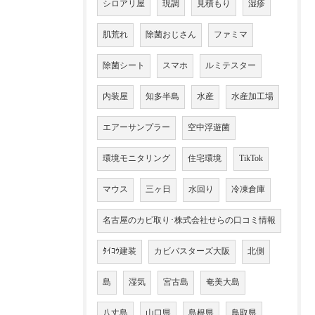
シロアリ屋
現調
見積もり
湿疹
肌荒れ
除菌おじさん
ファミマ
除菌シート
スマホ
ルミテスター
内装屋
知多半島
水産
水産加工場
エアーサンプラー
空中浮遊菌
環境モニタリング
住宅環境
TikTok
マウス
三ヶ日
水回り
冷凍倉庫
名古屋のカビ取り･株式会社せらの口コミ情報
ﾀｲｺｳ建装
カビバスターズ大阪
北側
島
湿気
宮古島
奄美大島
八丈島
山口県
島根県
鳥取県