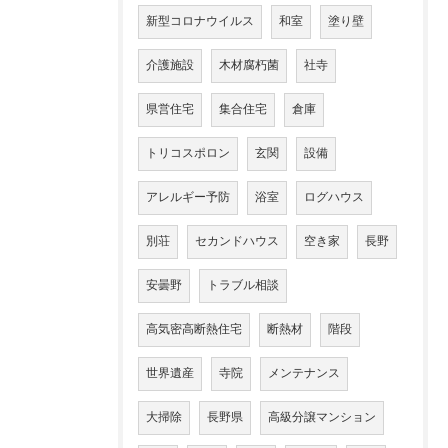
新型コロナウイルス
和室
塗り壁
介護施設
木材腐朽菌
社寺
県営住宅
集合住宅
倉庫
トリコスポロン
玄関
設備
アレルギー予防
浴室
ログハウス
別荘
セカンドハウス
空き家
長野
安曇野
トラブル相談
高気密高断熱住宅
断熱材
階段
世界遺産
寺院
メンテナンス
大掃除
長野県
高級分譲マンション