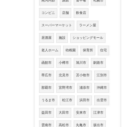
南河内郡
旅館
食中毒
札幌市
コンビニ
店舗
飲食店
スーパーマーケット
ラーメン屋
居酒屋
施設
ショッピングモール
老人ホーム
幼稚園
保育所
住宅
函館市
小樽市
旭川市
釧路市
帯広市
北見市
苫小牧市
江別市
那覇市
宜野湾市
浦添市
沖縄市
うるま市
松江市
浜田市
出雲市
益田市
大田市
安来市
江津市
雲南市
高松市
丸亀市
坂出市