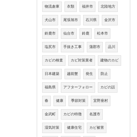
物流倉庫
衣類
福井市
北陸地方
犬山市
尾張旭市
石川県
金沢市
鈴鹿市
仙台市
鈴鹿
松本市
塩尻市
手抜き工事
蒲郡市
品川
カビの検査
カビ対策業者
建物のカビ
日本建築
越前蟹
発生
防止
福島県
アフターフォロー
カビの話
春
健康
季節対策
宜野座村
金武町
カビの特徴
名護市
湿気対策
健康住宅
カビ被害