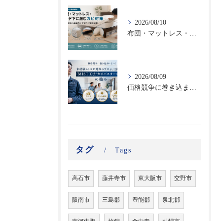
2026/08/10
布団・マットレス・ベッド下に潜むカビ対策｜寝室の湿気と再発防止をプロが徹底解説
2026/08/09
価格競争に巻き込まれない！未経験からカビ対策のプロとして独立する「MIST工法®カビバスターズFC」の強み｜高収益・高付加価値ビジネスで選ばれる理由
タグ
Tags
高石市
藤井寺市
東大阪市
交野市
阪南市
三島郡
豊能郡
泉北郡