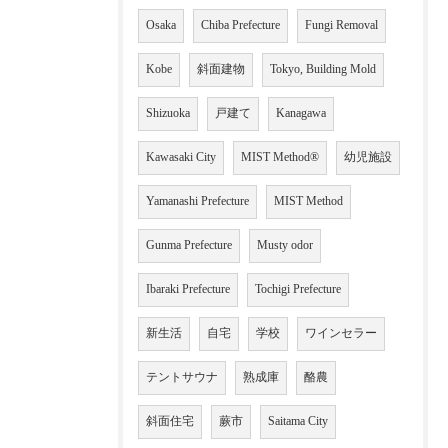
Osaka
Chiba Prefecture
Fungi Removal
Kobe
斜面建物
Tokyo, Building Mold
Shizuoka
戸建て
Kanagawa
Kawasaki City
MIST Method®
幼児施設
Yamanashi Prefecture
MIST Method
Gunma Prefecture
Musty odor
Ibaraki Prefecture
Tochigi Prefecture
新生活
自宅
学校
ワインセラー
テントサウナ
熟成庫
酪農
斜面住宅
蕨市
Saitama City