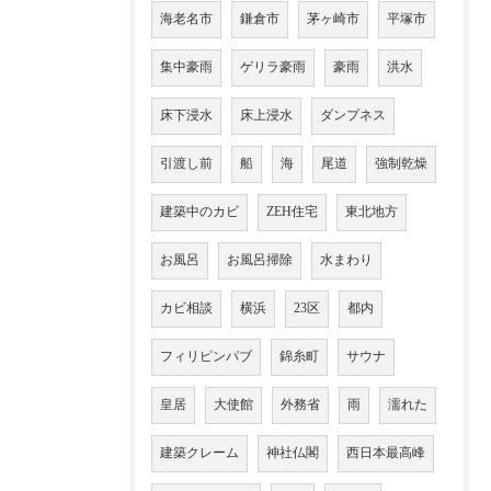
海老名市
鎌倉市
茅ヶ崎市
平塚市
集中豪雨
ゲリラ豪雨
豪雨
洪水
床下浸水
床上浸水
ダンプネス
引渡し前
船
海
尾道
強制乾燥
建築中のカビ
ZEH住宅
東北地方
お風呂
お風呂掃除
水まわり
カビ相談
横浜
23区
都内
フィリピンパブ
錦糸町
サウナ
皇居
大使館
外務省
雨
濡れた
建築クレーム
神社仏閣
西日本最高峰