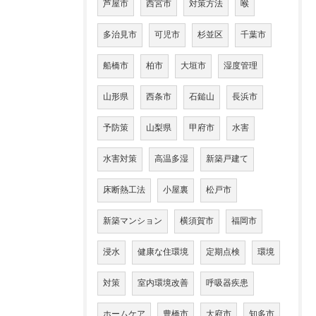
芦屋市
西宮市
対策方法
喉
多治見市
可児市
杉並区
千葉市
船橋市
柏市
大垣市
湿度管理
山形県
西条市
石鎚山
長浜市
予防策
山梨県
甲府市
水害
水害対策
高温多湿
新築戸建て
床断熱工法
小屋裏
松戸市
新築マンション
横須賀市
福岡市
浸水
健康な住環境
定期点検
環境
対策
室内環境改善
呼吸器疾患
ホームケア
豊橋市
大府市
知多市