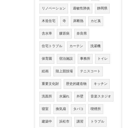
リノベーション
過敏性肺炎
静岡県
木造住宅
寺
床断熱
カビ臭
含水率
膠原病
奈良県
住宅トラブル
カーテン
洗濯機
保育園
宿泊施設
事務所
トイレ
絵画
陸上競技場
テニスコート
重要文化財
歴史的建造物
キッチン
洗面所
水漏れ
外壁
音楽スタジオ
寝室
換気扇
タバコ
喫煙所
建築中
浜松市
講習
トラブル