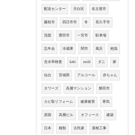
配送センター
天白区
名古屋市
藤枝市
四日市市
冬
長久手市
洗面
豊田市
一宮市
駐車場
忘年会
冷蔵庫
関市
風呂
抱負
含水率検査
kabi
mold
ダニ
家
仙台
宮城県
アルコール
赤ちゃん
タワーズ
高層マンション
磐田市
カビ取リフォーム
健康被害
寒気
原因
高層ビル
オフィース
建築
日本
種類
古民家
屋根工事