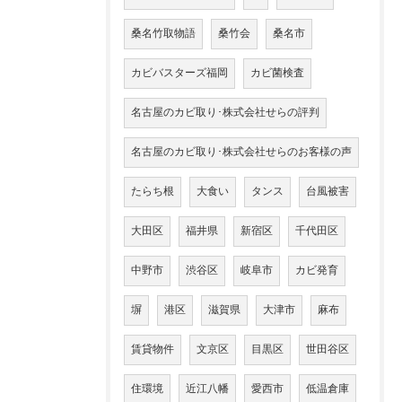
桑名竹取物語
桑竹会
桑名市
カビバスターズ福岡
カビ菌検査
名古屋のカビ取り･株式会社せらの評判
名古屋のカビ取り･株式会社せらのお客様の声
たらち根
大食い
タンス
台風被害
大田区
福井県
新宿区
千代田区
中野市
渋谷区
岐阜市
カビ発育
塀
港区
滋賀県
大津市
麻布
賃貸物件
文京区
目黒区
世田谷区
住環境
近江八幡
愛西市
低温倉庫