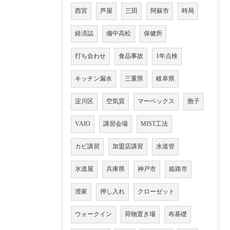
西宮
芦屋
三田
阿蘇市
時局
経済誌
備中高松
保健所
打ち合わせ
食品事故
1年点検
キッチン漏水
三重県
岐阜県
淀川区
空気質
マーベックス
胞子
VAIO
講習会場
MIST工法
カビ講習
加盟店講習
水道管
水道屋
兵庫県
神戸市
姫路市
澄家
押し入れ
クローゼット
ウォークイン
荷物置き場
布基礎