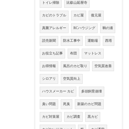
トイレ掃除
比叡山延暦寺
カビのトラブル
カビ屋
復元屋
真菌アレルギー
RCハウジング
鞆の浦
読売新聞
防水工事中
運動場
西塔
お役立ち記事
布団
マットレス
お得情報
風呂のカビ取り
空気質改善
シロアリ
空気質向上
ハウスメーカー カビ
多頭飼育崩壊
臭い問題
死臭
新築のカビ問題
カビ対策屋
カビ調査
黒カビ