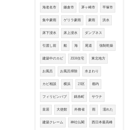
海老名市
鎌倉市
茅ヶ崎市
平塚市
集中豪雨
ゲリラ豪雨
豪雨
洪水
床下浸水
床上浸水
ダンプネス
引渡し前
船
海
尾道
強制乾燥
建築中のカビ
ZEH住宅
東北地方
お風呂
お風呂掃除
水まわり
カビ相談
横浜
23区
都内
フィリピンパブ
錦糸町
サウナ
皇居
大使館
外務省
雨
濡れた
建築クレーム
神社仏閣
西日本最高峰