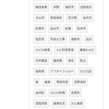
物流倉庫
衣類
福井市
北陸地方
犬山市
尾張旭市
石川県
金沢市
鈴鹿市
仙台市
鈴鹿
松本市
塩尻市
手抜き工事
蒲郡市
品川
カビの検査
カビ対策業者
建物のカビ
日本建築
越前蟹
発生
防止
福島県
アフターフォロー
カビの話
春
健康
季節対策
宜野座村
金武町
カビの特徴
名護市
湿気対策
健康住宅
カビ被害