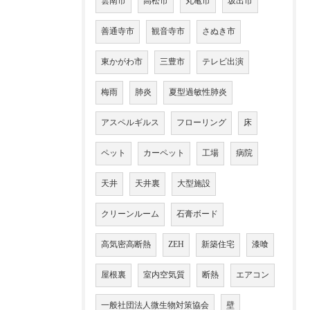
雲南市
高松市
丸亀市
坂出市
善通寺市
観音寺市
さぬき市
東かがわ市
三豊市
テレビ出演
梅雨
肺炎
夏型過敏性肺炎
アスペルギルス
フローリング
床
ペット
カーペット
工場
病院
天井
天井裏
大型施設
クリーンルーム
石膏ボード
高気密高断熱
ZEH
新築住宅
漆喰
屋根裏
室内空気質
断熱
エアコン
一般社団法人微生物対策協会
壁