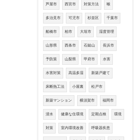
芦屋市
西宮市
対策方法
喉
多治見市
可児市
杉並区
千葉市
船橋市
柏市
大垣市
湿度管理
山形県
西条市
石鎚山
長浜市
予防策
山梨県
甲府市
水害
水害対策
高温多湿
新築戸建て
床断熱工法
小屋裏
松戸市
新築マンション
横須賀市
福岡市
浸水
健康な住環境
定期点検
環境
対策
室内環境改善
呼吸器疾患