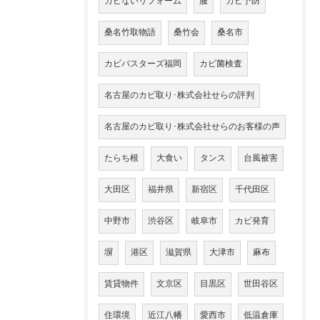
カビないリフォーム
服
カビ予防
桑名竹取物語
桑竹会
桑名市
カビバスターズ福岡
カビ菌検査
名古屋のカビ取り･株式会社せらの評判
名古屋のカビ取り･株式会社せらのお客様の声
たらち根
大食い
タンス
台風被害
大田区
福井県
新宿区
千代田区
中野市
渋谷区
岐阜市
カビ発育
塀
港区
滋賀県
大津市
麻布
賃貸物件
文京区
目黒区
世田谷区
住環境
近江八幡
愛西市
低温倉庫