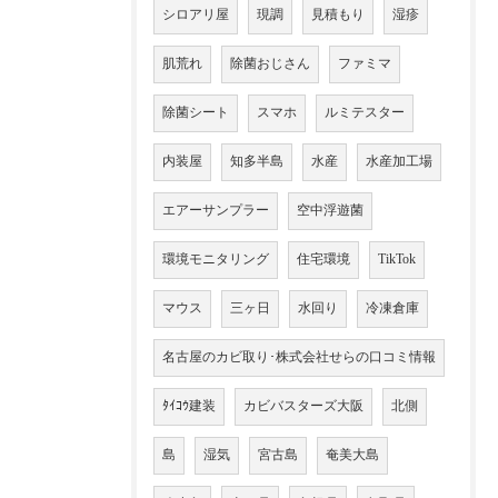
シロアリ屋
現調
見積もり
湿疹
肌荒れ
除菌おじさん
ファミマ
除菌シート
スマホ
ルミテスター
内装屋
知多半島
水産
水産加工場
エアーサンプラー
空中浮遊菌
環境モニタリング
住宅環境
TikTok
マウス
三ヶ日
水回り
冷凍倉庫
名古屋のカビ取り･株式会社せらの口コミ情報
ﾀｲｺｳ建装
カビバスターズ大阪
北側
島
湿気
宮古島
奄美大島