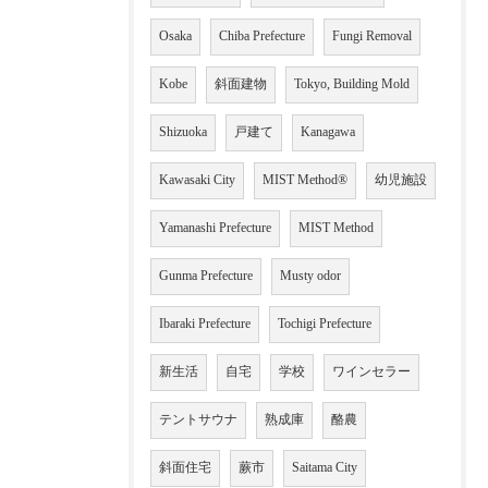
Osaka
Chiba Prefecture
Fungi Removal
Kobe
斜面建物
Tokyo, Building Mold
Shizuoka
戸建て
Kanagawa
Kawasaki City
MIST Method®
幼児施設
Yamanashi Prefecture
MIST Method
Gunma Prefecture
Musty odor
Ibaraki Prefecture
Tochigi Prefecture
新生活
自宅
学校
ワインセラー
テントサウナ
熟成庫
酪農
斜面住宅
蕨市
Saitama City