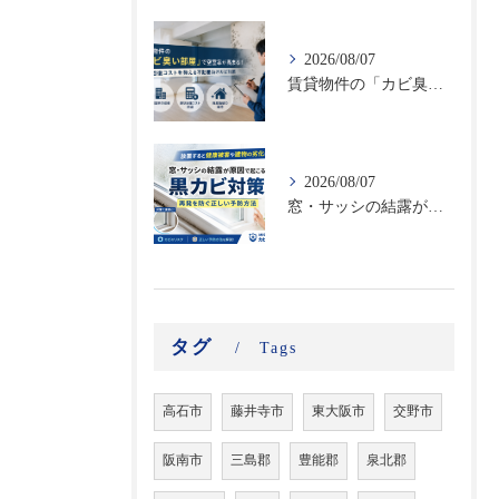
2026/08/07
賃貸物件の「カビ臭い部屋」で空室率が高まる！原状回復コストを抑える不動産向けカビ対策
2026/08/07
窓・サッシの結露が原因で起こる黒カビ対策｜再発を防ぐ正しい予防方法
タグ
Tags
高石市
藤井寺市
東大阪市
交野市
阪南市
三島郡
豊能郡
泉北郡