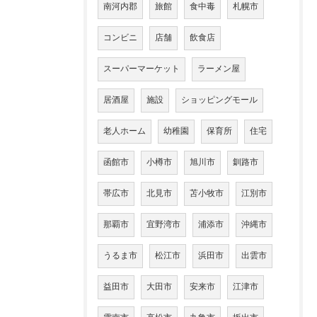
南河内郡
旅館
食中毒
札幌市
コンビニ
店舗
飲食店
スーパーマーケット
ラーメン屋
居酒屋
施設
ショッピングモール
老人ホーム
幼稚園
保育所
住宅
函館市
小樽市
旭川市
釧路市
帯広市
北見市
苫小牧市
江別市
那覇市
宜野湾市
浦添市
沖縄市
うるま市
松江市
浜田市
出雲市
益田市
大田市
安来市
江津市