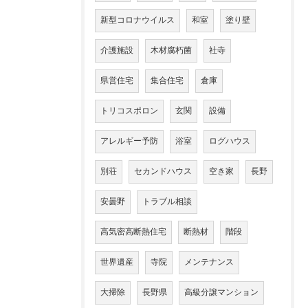
新型コロナウイルス
和室
塗り壁
介護施設
木材腐朽菌
社寺
県営住宅
集合住宅
倉庫
トリコスポロン
玄関
設備
アレルギー予防
浴室
ログハウス
別荘
セカンドハウス
空き家
長野
安曇野
トラブル相談
高気密高断熱住宅
断熱材
階段
世界遺産
寺院
メンテナンス
大掃除
長野県
高級分譲マンション