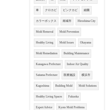
車
クロカビ
ピンクカビ
細菌
カラーボックス
南城市
Hiroshima City
Mold Removal
Mold Prevention
Healthy Living
Mold Issues
Okayama
Mold Remediation
Building Maintenance
Kanagawa Prefecture
Indoor Air Quality
Saitama Prefecture
医療施設
横浜市
Kagoshima
Building Mold
Mold Solutions
Healthy Living Spaces
Fukuoka
Expert Advice
Kyoto Mold Problems