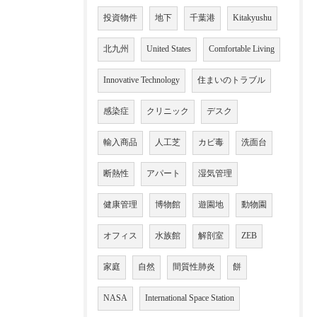
投資物件
地下
千葉港
Kitakyushu
北九州
United States
Comfortable Living
Innovative Technology
住まいのトラブル
感染症
クリニック
デスク
輸入商品
人工芝
カビ毒
洗面台
断熱性
アパート
湿気管理
健康管理
博物館
遊園地
動物園
オフィス
水族館
解剖室
ZEB
家庭
自然
間質性肺炎
餅
NASA
International Space Station