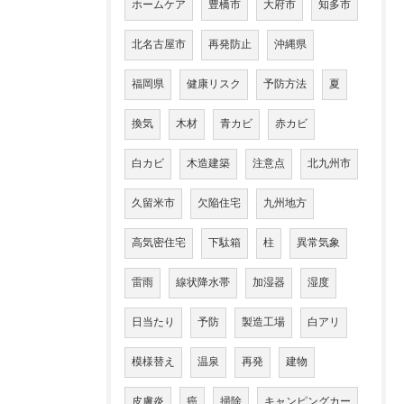
ホームケア
豊橋市
大府市
知多市
北名古屋市
再発防止
沖縄県
福岡県
健康リスク
予防方法
夏
換気
木材
青カビ
赤カビ
白カビ
木造建築
注意点
北九州市
久留米市
欠陥住宅
九州地方
高気密住宅
下駄箱
柱
異常気象
雷雨
線状降水帯
加湿器
湿度
日当たり
予防
製造工場
白アリ
模様替え
温泉
再発
建物
皮膚炎
癌
掃除
キャンピングカー