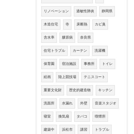
リノベーション
過敏性肺炎
静岡県
木造住宅
寺
床断熱
カビ臭
含水率
膠原病
奈良県
住宅トラブル
カーテン
洗濯機
保育園
宿泊施設
事務所
トイレ
絵画
陸上競技場
テニスコート
重要文化財
歴史的建造物
キッチン
洗面所
水漏れ
外壁
音楽スタジオ
寝室
換気扇
タバコ
喫煙所
建築中
浜松市
講習
トラブル