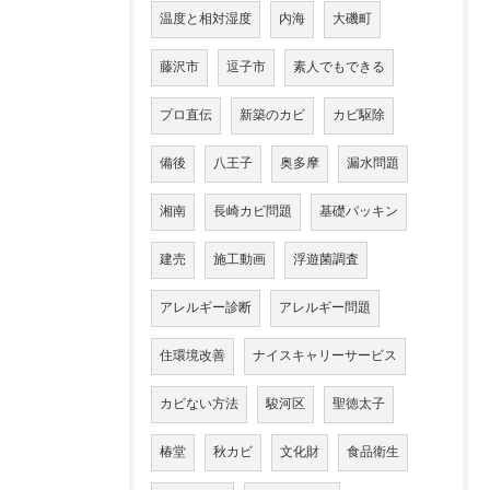
温度と相対湿度
内海
大磯町
藤沢市
逗子市
素人でもできる
プロ直伝
新築のカビ
カビ駆除
備後
八王子
奥多摩
漏水問題
湘南
長崎カビ問題
基礎パッキン
建売
施工動画
浮遊菌調査
アレルギー診断
アレルギー問題
住環境改善
ナイスキャリーサービス
カビない方法
駿河区
聖徳太子
椿堂
秋カビ
文化財
食品衛生