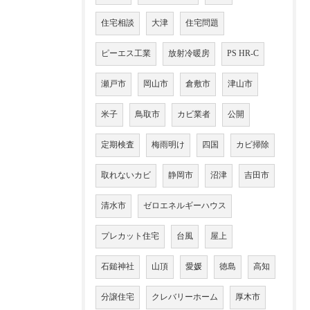
住宅相談
大津
住宅問題
ピーエス工業
放射冷暖房
PS HR-C
瀬戸市
岡山市
倉敷市
津山市
米子
鳥取市
カビ業者
公開
定期検査
梅雨明け
四国
カビ掃除
取れないカビ
静岡市
沼津
吉田市
清水市
ゼロエネルギーハウス
プレカット住宅
台風
屋上
石鎚神社
山頂
愛媛
徳島
高知
分譲住宅
クレバリーホーム
厚木市