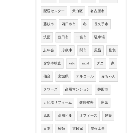
配送センター
天白区
名古屋市
藤枝市
四日市市
冬
長久手市
洗面
豊田市
一宮市
駐車場
忘年会
冷蔵庫
関市
風呂
抱負
含水率検査
kabi
mold
ダニ
家
仙台
宮城県
アルコール
赤ちゃん
タワーズ
高層マンション
磐田市
カビ取リフォーム
健康被害
寒気
原因
高層ビル
オフィース
建築
日本
種類
古民家
屋根工事