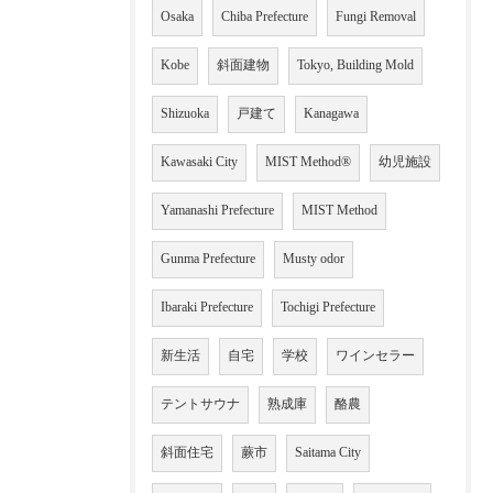
Osaka
Chiba Prefecture
Fungi Removal
Kobe
斜面建物
Tokyo, Building Mold
Shizuoka
戸建て
Kanagawa
Kawasaki City
MIST Method®
幼児施設
Yamanashi Prefecture
MIST Method
Gunma Prefecture
Musty odor
Ibaraki Prefecture
Tochigi Prefecture
新生活
自宅
学校
ワインセラー
テントサウナ
熟成庫
酪農
斜面住宅
蕨市
Saitama City