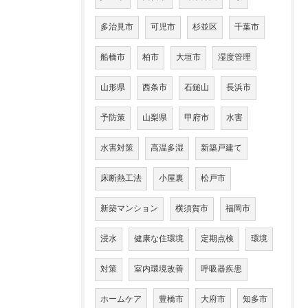
多治見市
可児市
杉並区
千葉市
船橋市
柏市
大垣市
湿度管理
山形県
西条市
石鎚山
長浜市
予防策
山梨県
甲府市
水害
水害対策
高温多湿
新築戸建て
床断熱工法
小屋裏
松戸市
新築マンション
横須賀市
福岡市
浸水
健康な住環境
定期点検
環境
対策
室内環境改善
呼吸器疾患
ホームケア
豊橋市
大府市
知多市