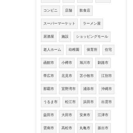
コンビニ
店舗
飲食店
スーパーマーケット
ラーメン屋
居酒屋
施設
ショッピングモール
老人ホーム
幼稚園
保育所
住宅
函館市
小樽市
旭川市
釧路市
帯広市
北見市
苫小牧市
江別市
那覇市
宜野湾市
浦添市
沖縄市
うるま市
松江市
浜田市
出雲市
益田市
大田市
安来市
江津市
雲南市
高松市
丸亀市
坂出市