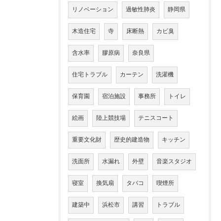
リノベーション
過敏性肺炎
静岡県
木造住宅
寺
床断熱
カビ臭
含水率
膠原病
奈良県
住宅トラブル
カーテン
洗濯機
保育園
宿泊施設
事務所
トイレ
絵画
陸上競技場
テニスコート
重要文化財
歴史的建造物
キッチン
洗面所
水漏れ
外壁
音楽スタジオ
寝室
換気扇
タバコ
喫煙所
建築中
浜松市
講習
トラブル