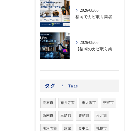
2026/08/05
福岡でカビ取り業者を探す前に｜結露・雨漏りによる隠れた水分を含水率検査で見つける方法
2026/08/05
【福岡のカビ取り業者が解説】根本的なカビ対策は検査から｜真菌・含水率・壁内調査で再発原因を確認
タグ
Tags
高石市
藤井寺市
東大阪市
交野市
阪南市
三島郡
豊能郡
泉北郡
南河内郡
旅館
食中毒
札幌市