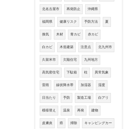
北名古屋市
再発防止
沖縄県
福岡県
健康リスク
予防方法
夏
換気
木材
青カビ
赤カビ
白カビ
木造建築
注意点
北九州市
久留米市
欠陥住宅
九州地方
高気密住宅
下駄箱
柱
異常気象
雷雨
線状降水帯
加湿器
湿度
日当たり
予防
製造工場
白アリ
模様替え
温泉
再発
建物
皮膚炎
癌
掃除
キャンピングカー