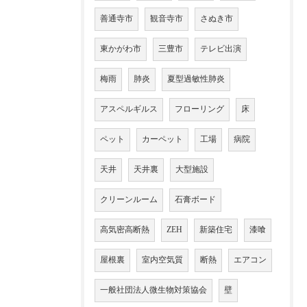
善通寺市
観音寺市
さぬき市
東かがわ市
三豊市
テレビ出演
梅雨
肺炎
夏型過敏性肺炎
アスペルギルス
フローリング
床
ペット
カーペット
工場
病院
天井
天井裏
大型施設
クリーンルーム
石膏ボード
高気密高断熱
ZEH
新築住宅
漆喰
屋根裏
室内空気質
断熱
エアコン
一般社団法人微生物対策協会
壁