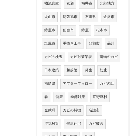
物流倉庫
衣類
福井市
北陸地方
犬山市
尾張旭市
石川県
金沢市
鈴鹿市
仙台市
鈴鹿
松本市
塩尻市
手抜き工事
蒲郡市
品川
カビの検査
カビ対策業者
建物のカビ
日本建築
越前蟹
発生
防止
福島県
アフターフォロー
カビの話
春
健康
季節対策
宜野座村
金武町
カビの特徴
名護市
湿気対策
健康住宅
カビ被害