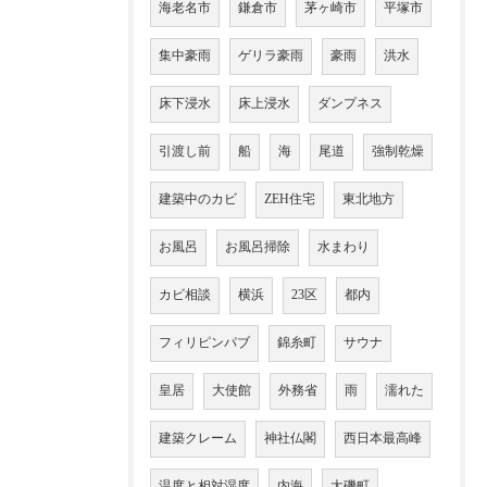
海老名市
鎌倉市
茅ヶ崎市
平塚市
集中豪雨
ゲリラ豪雨
豪雨
洪水
床下浸水
床上浸水
ダンプネス
引渡し前
船
海
尾道
強制乾燥
建築中のカビ
ZEH住宅
東北地方
お風呂
お風呂掃除
水まわり
カビ相談
横浜
23区
都内
フィリピンパブ
錦糸町
サウナ
皇居
大使館
外務省
雨
濡れた
建築クレーム
神社仏閣
西日本最高峰
温度と相対湿度
内海
大磯町