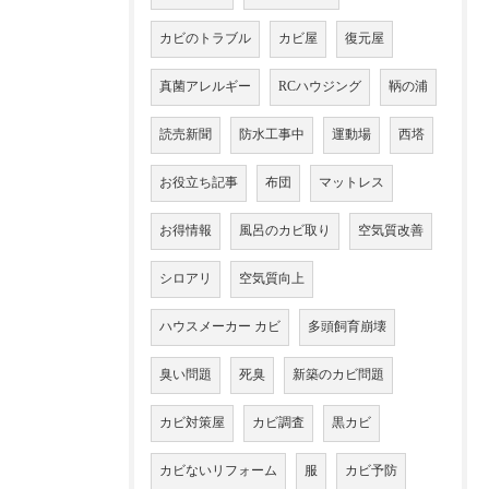
カビのトラブル
カビ屋
復元屋
真菌アレルギー
RCハウジング
鞆の浦
読売新聞
防水工事中
運動場
西塔
お役立ち記事
布団
マットレス
お得情報
風呂のカビ取り
空気質改善
シロアリ
空気質向上
ハウスメーカー カビ
多頭飼育崩壊
臭い問題
死臭
新築のカビ問題
カビ対策屋
カビ調査
黒カビ
カビないリフォーム
服
カビ予防