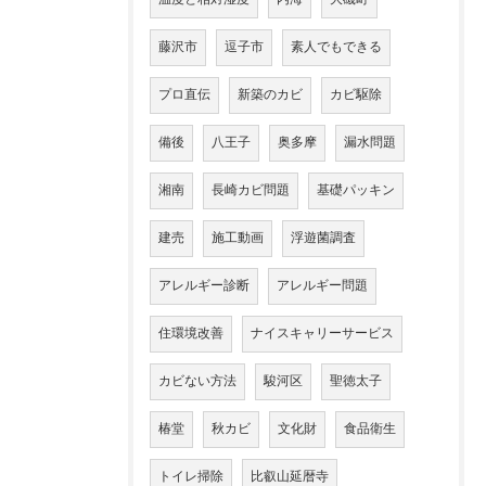
藤沢市
逗子市
素人でもできる
プロ直伝
新築のカビ
カビ駆除
備後
八王子
奥多摩
漏水問題
湘南
長崎カビ問題
基礎パッキン
建売
施工動画
浮遊菌調査
アレルギー診断
アレルギー問題
住環境改善
ナイスキャリーサービス
カビない方法
駿河区
聖徳太子
椿堂
秋カビ
文化財
食品衛生
トイレ掃除
比叡山延暦寺