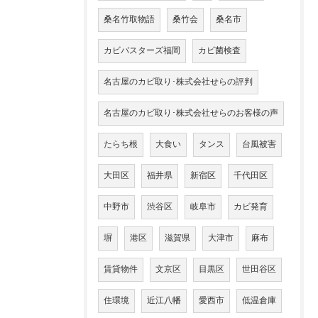
桑名竹取物語
桑竹会
桑名市
カビバスターズ福岡
カビ菌検査
名古屋のカビ取り･株式会社せらの評判
名古屋のカビ取り･株式会社せらのお客様の声
たらち根
大食い
タンス
台風被害
大田区
福井県
新宿区
千代田区
中野市
渋谷区
岐阜市
カビ発育
塀
港区
滋賀県
大津市
麻布
賃貸物件
文京区
目黒区
世田谷区
住環境
近江八幡
愛西市
低温倉庫