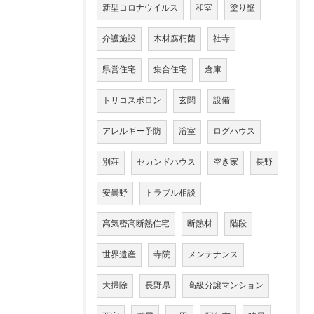
新型コロナウイルス
和室
塗り壁
介護施設
木材腐朽菌
社寺
県営住宅
集合住宅
倉庫
トリコスポロン
玄関
設備
アレルギー予防
浴室
ログハウス
別荘
セカンドハウス
空き家
長野
安曇野
トラブル相談
高気密高断熱住宅
断熱材
階段
世界遺産
寺院
メンテナンス
大掃除
長野県
高級分譲マンション