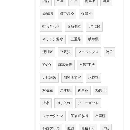
西宮
芦屋
三田
阿蘇市
時局
経済誌
備中高松
保健所
打ち合わせ
食品事故
1年点検
キッチン漏水
三重県
岐阜県
淀川区
空気質
マーベックス
胞子
VAIO
講習会場
MIST工法
カビ講習
加盟店講習
水道管
水道屋
兵庫県
神戸市
姫路市
澄家
押し入れ
クローゼット
ウォークイン
荷物置き場
布基礎
シロアリ屋
現調
見積もり
湿疹