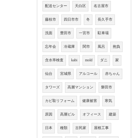
配送センター
天白区
名古屋市
藤枝市
四日市市
冬
長久手市
洗面
豊田市
一宮市
駐車場
忘年会
冷蔵庫
関市
風呂
抱負
含水率検査
kabi
mold
ダニ
家
仙台
宮城県
アルコール
赤ちゃん
タワーズ
高層マンション
磐田市
カビ取リフォーム
健康被害
寒気
原因
高層ビル
オフィース
建築
日本
種類
古民家
屋根工事