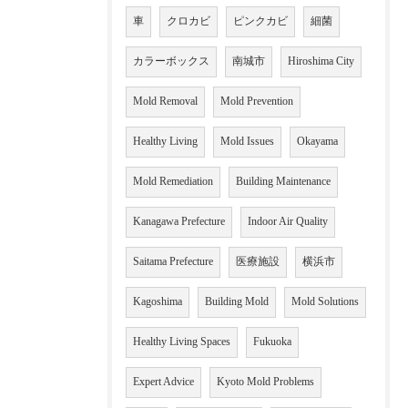
車
クロカビ
ピンクカビ
細菌
カラーボックス
南城市
Hiroshima City
Mold Removal
Mold Prevention
Healthy Living
Mold Issues
Okayama
Mold Remediation
Building Maintenance
Kanagawa Prefecture
Indoor Air Quality
Saitama Prefecture
医療施設
横浜市
Kagoshima
Building Mold
Mold Solutions
Healthy Living Spaces
Fukuoka
Expert Advice
Kyoto Mold Problems