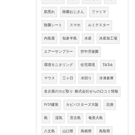
肌荒れ
除菌おじさん
ファミマ
除菌シート
スマホ
ルミテスター
内装屋
知多半島
水産
水産加工場
エアーサンプラー
空中浮遊菌
環境モニタリング
住宅環境
TikTok
マウス
三ヶ日
水回り
冷凍倉庫
名古屋のカビ取り･株式会社せらの口コミ情報
ﾀｲｺｳ建装
カビバスターズ大阪
北側
島
湿気
宮古島
奄美大島
八丈島
山口県
島根県
鳥取県