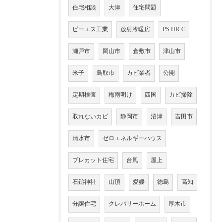
住宅相談
大津
住宅問題
ピーエス工業
放射冷暖房
PS HR-C
瀬戸市
岡山市
倉敷市
津山市
米子
鳥取市
カビ業者
公開
定期検査
梅雨明け
四国
カビ掃除
取れないカビ
静岡市
沼津
吉田市
清水市
ゼロエネルギーハウス
プレカット住宅
台風
屋上
石鎚神社
山頂
愛媛
徳島
高知
分譲住宅
クレバリーホーム
厚木市