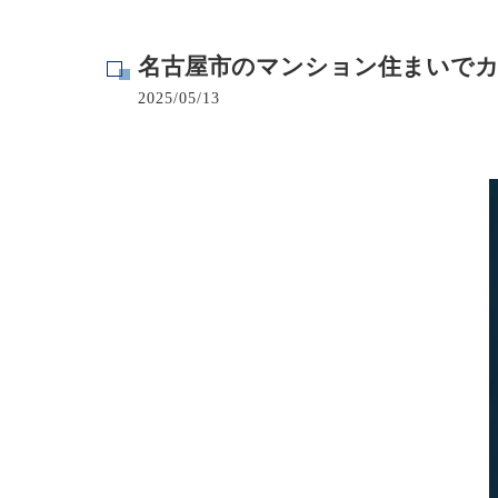
寺院･神社のカビ取り
名古屋市のマンション住まいでカ
病院･クリニックのカビ取り
2025/05/13
学校･保育園のカビ取り
公共施設のカビ取り