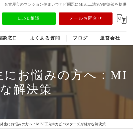
名古屋市のマンション住まいでカビ問題にMIST工法®が解決策を提供
LINE相談
メールお問合せ
相談窓口
よくある質問
ブログ
運営会社
フランチャイズ募集
にお悩みの方へ：MI
メディア情報
かな解決策
発生にお悩みの方へ：MIST工法®カビバスターズが確かな解決策