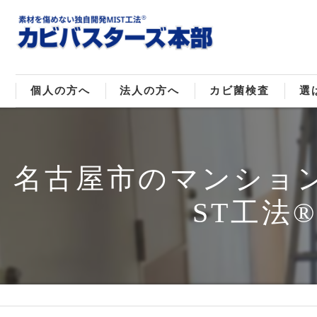
個人の方へ
法人の方へ
カビ菌検査
選
戸建てのカビ取り
販売住宅のカビ取り
カビ菌種類
MI
名古屋市のマンショ
マンションのカビ取り
倉庫･工場のカビ取り
ご
ST工法
店舗のカビ取り
介護施設のカビ取り
レジャー施設のカビ取り
大浴場･ホテルのカビ取り