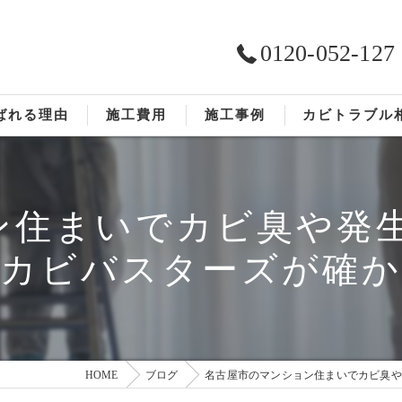
0120-052-127
ばれる理由
施工費用
施工事例
カビトラブル
ST工法®
お客様の声
ン住まいでカビ臭や発生
依頼の流れ
®カビバスターズが確
HOME
ブログ
名古屋市のマンション住まいでカビ臭や