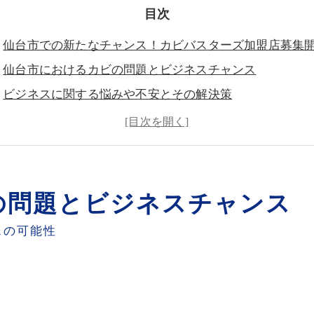
目次
仙台市での新たなチャンス！カビバスターズ加盟店募集
仙台市におけるカビの問題とビジネスチャンス
ビジネスに関する悩みや不安とその解決策
カビバスターズの紹介とその強み
カビバスターズ独自のカビ取り技術: MIST工法
加盟店になるメリット
よくある質問とその回答
の問題とビジネスチャンス
フランチャイズ加盟に関する問い合わせ方法
スの可能性
カビバスターズのメディア出演情報
加盟店インタビューと成功事例
世良 秀雄-カビのプロフェッシャル-