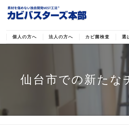
個人の方へ
法人の方へ
カビ菌検査
選
戸建てのカビ取り
販売住宅のカビ取り
カビ菌種類
MI
マンションのカビ取り
倉庫･工場のカビ取り
ご
仙台市での新たな
店舗のカビ取り
介護施設のカビ取り
レジャー施設のカビ取り
大浴場･ホテルのカビ取り