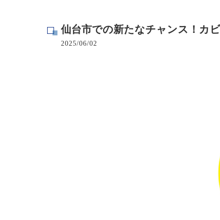
寺院･神社のカビ取り
仙台市での新たなチャンス！カビ
病院･クリニックのカビ取り
2025/06/02
学校･保育園のカビ取り
公共施設のカビ取り