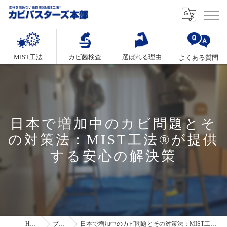
MIST工法
カビ菌検査
選ばれる理由
よくある質問
日本で増加中のカビ問題とそ
の対策法：MIST工法®が提供
する安心の解決策
HOME
ブログ
日本で増加中のカビ問題とその対策法：MIST工法®が提供する安心の解決策