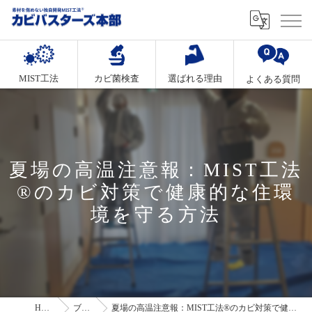
MIST工法
カビ菌検査
選ばれる理由
よくある質問
夏場の高温注意報：MIST工法
®のカビ対策で健康的な住環
境を守る方法
HOME
ブログ
夏場の高温注意報：MIST工法®のカビ対策で健康的な住環境を守る方法