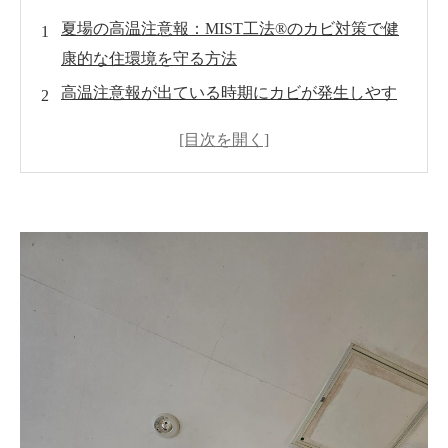
夏場の高温注意報：MIST工法®のカビ対策で健
康的な住環境を守る方法
高温注意報が出ている時期にカビが発生しやす
い理由
高温注意報が出ている時期のカビ対策
MIST工法®によるカビ対策の具体例
カビ対策のまとめとMIST工法®カビバスターズ
の役割
よくある質問（FAQ）